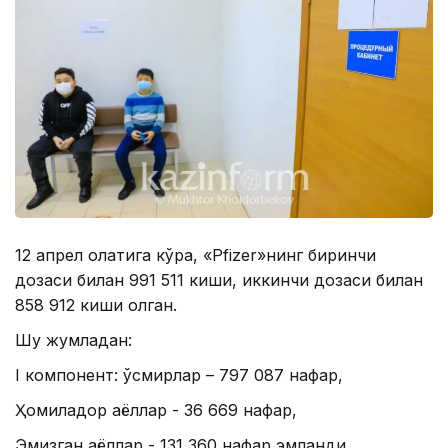
12 апрел ҳолатига кўра, «Pfizer»нинг биринчи
дозаси билан 991 511 киши, иккинчи дозаси билан
858 912 киши олган.
Шу жумладан:
I компонент: ўсмирлар – 797 087 нафар,
Ҳомиладор аёллар - 36 669 нафар,
Эмизган аёллар - 131 360 нафар эмланди.