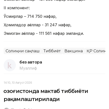
II компонент:
Ўсмирлар – 714 750 нафар,
Ҳомиладор аёллар - 31 247 нафар,
Эмизган аёллар - 111 561 нафар эмланди.
Соғлиқни сақлаш
Тиббиёт
Вакцина
ҚР Соғлиқ
без автора
Муаллиф
14:10, 10 Август 2026
Қозоғистонда мактаб тиббиёти
рақамлаштирилади