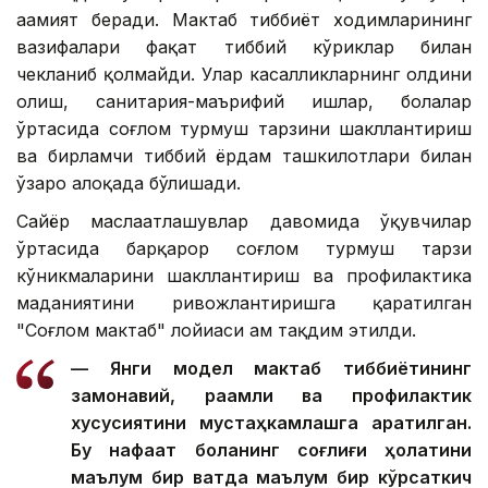
аҳамият беради. Мактаб тиббиёт ходимларининг
вазифалари фақат тиббий кўриклар билан
чекланиб қолмайди. Улар касалликларнинг олдини
олиш, санитария-маърифий ишлар, болалар
ўртасида соғлом турмуш тарзини шакллантириш
ва бирламчи тиббий ёрдам ташкилотлари билан
ўзаро алоқада бўлишади.
Сайёр маслаҳатлашувлар давомида ўқувчилар
ўртасида барқарор соғлом турмуш тарзи
кўникмаларини шакллантириш ва профилактика
маданиятини ривожлантиришга қаратилган
"Соғлом мактаб" лойиҳаси ҳам тақдим этилди.
— Янги модел мактаб тиббиётининг
замонавий, рақамли ва профилактик
хусусиятини мустаҳкамлашга қаратилган.
Бу нафақат боланинг соғлиғи ҳолатини
маълум бир вақтда маълум бир кўрсаткич