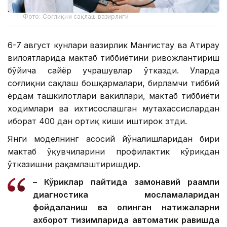
Фото: Соғлиқни сақлаш вазирлиги
6-7 август кунлари вазирлик Манғистау ва Атирау
вилоятларида мактаб тиббиётини ривожлантириш
бўйича сайёр учрашувлар ўтказди. Уларда
соғлиқни сақлаш бошқармалари, бирламчи тиббий
ёрдам ташкилотлари вакиллари, мактаб тиббиёти
ходимлари ва ихтисослашган мутахассислардан
иборат 400 дан ортиқ киши иштирок этди.
Янги моделнинг асосий йўналишларидан бири
мактаб ўқувчиларини профилактик кўрикдан
ўтказишни рақамлаштиришдир.
– Кўриклар пайтида замонавий рақамли
диагностика мосламаларидан
фойдаланиш ва олинган натижаларни
ахборот тизимларида автоматик равишда