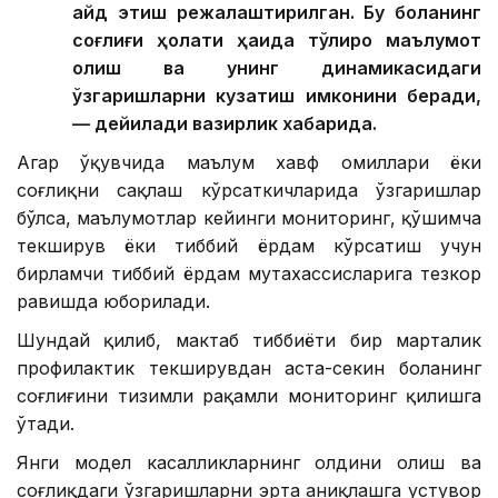
қайд этиш режалаштирилган. Бу боланинг
соғлиғи ҳолати ҳақида тўлиқроқ маълумот
олиш ва унинг динамикасидаги
ўзгаришларни кузатиш имконини беради,
— дейилади вазирлик хабарида.
Агар ўқувчида маълум хавф омиллари ёки
соғлиқни сақлаш кўрсаткичларида ўзгаришлар
бўлса, маълумотлар кейинги мониторинг, қўшимча
текширув ёки тиббий ёрдам кўрсатиш учун
бирламчи тиббий ёрдам мутахассисларига тезкор
равишда юборилади.
Шундай қилиб, мактаб тиббиёти бир марталик
профилактик текширувдан аста-секин боланинг
соғлиғини тизимли рақамли мониторинг қилишга
ўтади.
Янги модел касалликларнинг олдини олиш ва
соғлиқдаги ўзгаришларни эрта аниқлашга устувор