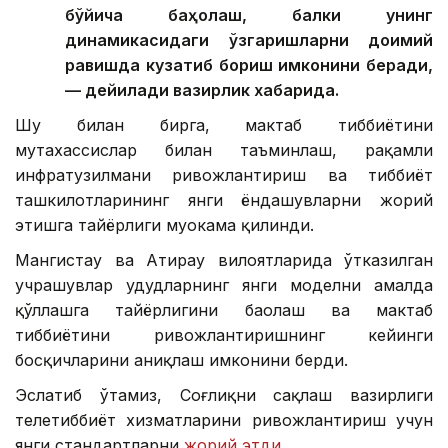
бўйича баҳолаш, балки унинг
динамикасидаги ўзгаришларни доимий
равишда кузатиб бориш имконини беради,
— дейилади вазирлик хабарида.
Шу билан бирга, мактаб тиббиётини
мутахассислар билан таъминлаш, рақамли
инфратузилмани ривожлантириш ва тиббиёт
ташкилотларининг янги ёндашувларни жорий
этишга тайёрлиги муҳокама қилинди.
Мангистау ва Атирау вилоятларида ўтказилган
учрашувлар ҳудудларнинг янги моделни амалда
қўллашга тайёрлигини баҳолаш ва мактаб
тиббиётини ривожлантиришнинг кейинги
босқичларини аниқлаш имконини берди.
Эслатиб ўтамиз, Соғлиқни сақлаш вазирлиги
телетиббиёт хизматларини ривожлантириш учун
янги стандартларни
жорий этди
.