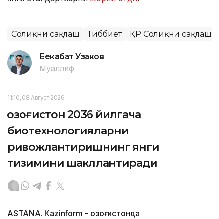
Соғлиқни сақлаш
Тиббиёт
ҚР Соғлиқни сақлаш 
Бекабат Узаков
Муаллиф
11:10, 08 Август 2026
Қозоғистон 2036 йилгача
биотехнологияларни
ривожлантиришнинг янги
тизимини шакллантиради
ASTANА. Кazinform – Қозоғистонда