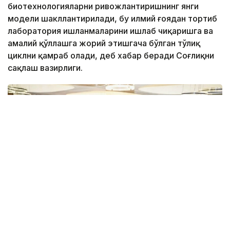
биотехнологияларни ривожлантиришнинг янги
модели шакллантирилади, бу илмий ғоядан тортиб
лаборатория ишланмаларини ишлаб чиқаришга ва
амалий қўллашга жорий этишгача бўлган тўлиқ
циклни қамраб олади, деб хабар беради Соғлиқни
сақлаш вазирлиги.
Фото: ҚР ССВ