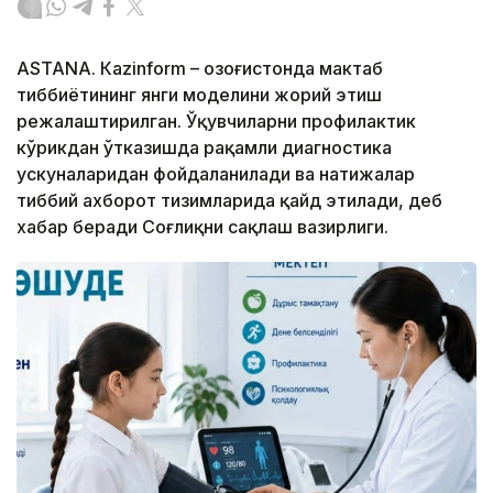
ASTANА. Кazinform – Қозоғистонда мактаб
тиббиётининг янги моделини жорий этиш
режалаштирилган. Ўқувчиларни профилактик
кўрикдан ўтказишда рақамли диагностика
ускуналаридан фойдаланилади ва натижалар
тиббий ахборот тизимларида қайд этилади, деб
хабар беради Соғлиқни сақлаш вазирлиги.