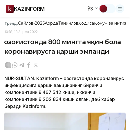
KAZINFORM
ЎЗ
Сайлов-2026
Ақорда
Тайинлов
Ҳодиса
Қонун ва интизо
Тренд:
10:18, 13 Апрел 2022
Қозоғистонда 800 мингга яқин бола
коронавирусга қарши эмланди
NUR-SULTAN. Kazinform – Қозоғистонда коронавирус
инфекциясига қарши вакцинанинг биринчи
компонентини 9 467 542 киши, иккинчи
компонентини 9 202 834 киши олган, деб хабар
беради Kazinform.