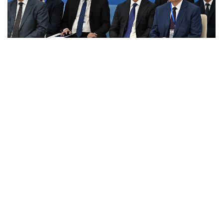
Фото: primeminister.kz
Шунингдек, Иттифоққа аъзо давлатларда илмий
унвонлар тўғрисидаги ҳужжатларни ўзаро тан
олиш ҳақидаги келишув ва ҳамкорликни янада
ривожлантиришга қаратилган бир қатор қарорлар
қабул қилинди.
Евроосиё ҳукуматлараро кенгашининг навбатдаги
йиғилиши 1–2 октябрь кунлари Беларусь пойтахти
Минск шаҳрида бўлиб ўтади.