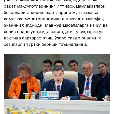
овқат маҳсулотларининг Иттифоқ мамлакатлари
бозорларига кириш шартларини мунтазам ва
комплекс мониторинг қилиш мақсадга мувофиқ
эканини билдирди. Мавжуд масалаларга изчил ва
холис ёндашув ҳамда савдодаги тўсиқларни ўз
вақтида бартараф этиш ўзаро савдо ривожига
сезиларли туртки бериши таъкидланди.