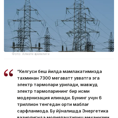
Фото: Алмати ҳокимлиги
“Келгуси беш йилда мамлакатимизда
тахминан 7300 мегаватт қувватга эга
электр тармоқлари қурилади, мавжуд
электр тармоқларининг бир қисми
модернизация қилинади. Бунинг учун 6
триллион тенгедан ортиқ маблағ
сарфланмоқда. Бу йўналишда Энергетика
вазирлигида молиялаштириш механизми