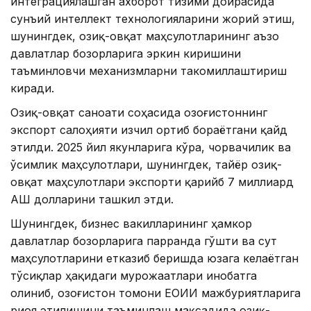
интеграциялашган ахборот тизими доирасида
сунъий интеллект технологияларини жорий этиш,
шунингдек, озиқ-овқат маҳсулотларининг аъзо
давлатлар бозорларига эркин киришини
таъминловчи механизмларни такомиллаштириш
киради.
Озиқ-овқат саноати соҳасида Қозоғистоннинг
экспорт салоҳияти изчил ортиб бораётгани қайд
этилди. 2025 йил якунларига кўра, чорвачилик ва
ўсимлик маҳсулотлари, шунингдек, тайёр озиқ-
овқат маҳсулотлари экспорти қарийб 7 миллиард
АҚШ долларини ташкил этди.
Шунингдек, бизнес вакилларининг ҳамкор
давлатлар бозорларига парранда гўшти ва сут
маҳсулотларини етказиб беришда юзага келаётган
тўсиқлар ҳақидаги мурожаатлари инобатга
олиниб, Қозоғистон томони ЕОИИ мажбуриятларига
риоя этилишини таъминлаш мақсадида озиқ-