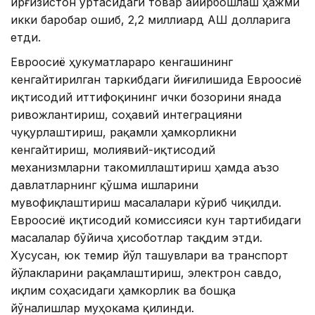
Қирғизистон ўртасидаги товар айирбошлаш ҳажми
икки баробар ошиб, 2,2 миллиард АҚШ долларига
етди.
Евроосиё ҳукуматлараро кенгашининг
кенгайтирилган таркибдаги йиғилишида Евроосиё
иқтисодий иттифоқининг ички бозорини янада
ривожлантириш, соҳавий интеграцияни
чуқурлаштириш, рақамли ҳамкорликни
кенгайтириш, молиявий-иқтисодий
механизмларни такомиллаштириш ҳамда аъзо
давлатларнинг қўшма ишларини
мувофиқлаштириш масалалари кўриб чиқилди.
Евроосиё иқтисодий комиссияси кун тартибидаги
масалалар бўйича ҳисоботлар тақдим этди.
Хусусан, юк темир йўл ташувлари ва транспорт
йўлакларини рақамлаштириш, электрон савдо,
иқлим соҳасидаги ҳамкорлик ва бошқа
йўналишлар муҳокама қилинди.