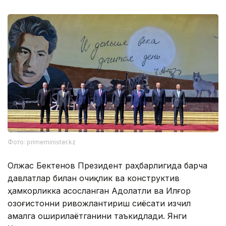
Фото: primeminister.kz
Олжас Бектенов Президент раҳбарлигида барча
давлатлар билан очиқлик ва конструктив
ҳамкорликка асосланган Адолатли ва Илғор
Қозоғистонни ривожлантириш сиёсати изчил
амалга оширилаётганини таъкидлади. Янги