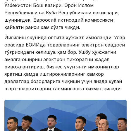
Ўзбекистон Бош вазири, Эрон Ислом
Республикаси ва Куба Республикаси вакиллари,
шунингдек, Евроосиё иқтисодий комиссияси
ҳайъати раиси ҳам сўзга чиқди.
Йиғилиш якунида олтита ҳужжат имзоланди. Улар
орасида ЕОИИда товарларнинг электрон савдоси
тўғрисидаги келишув ҳам бор. Ушбу ҳужжатни
амалга ошириш электрон тижоратни жадал
ривожлантириш, бизнес учун янги имкониятлар
яратиш ҳамда иштирокчиларнинг ҳамкор
давлатлар бозорларига чиқиши учун янада қулай
шарт-шароитларни таъминлашга хизмат қилади.