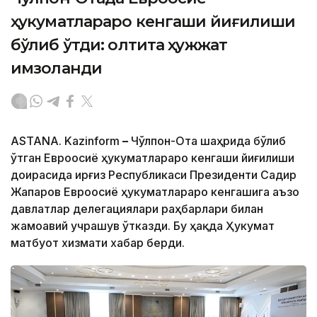
ҳукуматлараро кенгаши йиғилиши
бўлиб ўтди: олтита ҳужжат
имзоланди
ASTANA. Kazinform
–
Чўлпон-Ота шаҳрида бўлиб
ўтган Евроосиё ҳукуматлараро кенгаши йиғилиши
доирасида Қирғиз Республикаси Президенти Садир
Жапаров Евроосиё ҳукуматлараро кенгашига аъзо
давлатлар делегациялари раҳбарлари билан
жамоавий учрашув ўтказди. Бу ҳақда Ҳукумат
матбуот хизмати хабар берди.