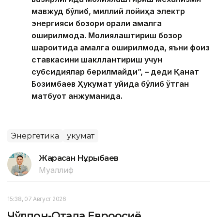
мавжуд бўлиб, миллий лойиҳа электр
энергияси бозори орқали амалга
оширилмоқда. Молиялаштириш бозор
шароитида амалга оширилмоқда, яъни фоиз
ставкасини шакллантириш учун
субсидиялар берилмайди”, – деди Қанат
Бозимбаев Ҳукумат уйида бўлиб ўтган
матбуот анжуманида.
Энергетика
Ҳукумат
Жарасқан Нұрыбаев
Муаллиф
15:38, 07 Август 2026
Чўлпон-Отада Евроосиё