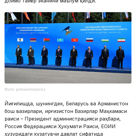
доимо тайёр эканини маълум қилди.
Фото: primeminister.kz
Йиғилишда, шунингдек, Беларусь ва Арманистон
бош вазирлари, Қирғизистон Вазирлар Маҳкамаси
раиси – Президент администрацияси раҳбари,
Россия Федерацияси Ҳукумати Раиси, ЕОИИ
ҳузуридаги кузатувчи давлат сифатида