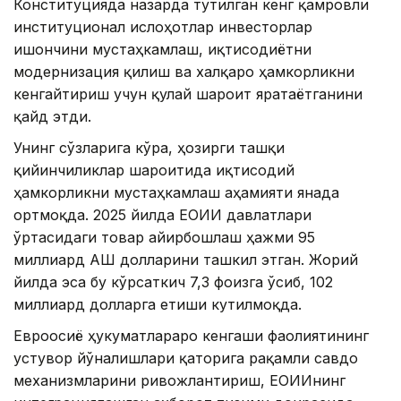
Конституцияда назарда тутилган кенг қамровли
институционал ислоҳотлар инвесторлар
ишончини мустаҳкамлаш, иқтисодиётни
модернизация қилиш ва халқаро ҳамкорликни
кенгайтириш учун қулай шароит яратаётганини
қайд этди.
Унинг сўзларига кўра, ҳозирги ташқи
қийинчиликлар шароитида иқтисодий
ҳамкорликни мустаҳкамлаш аҳамияти янада
ортмоқда. 2025 йилда ЕОИИ давлатлари
ўртасидаги товар айирбошлаш ҳажми 95
миллиард АҚШ долларини ташкил этган. Жорий
йилда эса бу кўрсаткич 7,3 фоизга ўсиб, 102
миллиард долларга етиши кутилмоқда.
Евроосиё ҳукуматлараро кенгаши фаолиятининг
устувор йўналишлари қаторига рақамли савдо
механизмларини ривожлантириш, ЕОИИнинг