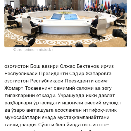
Фото: primeminister.kz
Қозоғистон Бош вазири Олжас Бектенов Қирғиз
Республикаси Президенти Садир Жапаровга
Қозоғистон Республикаси Президенти Қасим-
Жомарт Тоқаевнинг самимий саломи ва эзгу
тилакларини етказди. Учрашувда икки давлат
раҳбарлари ўртасидаги ишончли сиёсий мулоқот
ва ўзаро англашувга асосланган иттифоқчилик
муносабатлари янада мустаҳкамланаётгани
таъкидланди. Сўнгги беш йилда Қозоғистон–