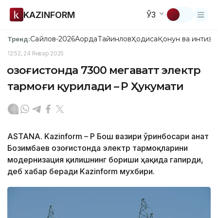
KAZINFORM
ЎЗ
Сайлов-2026
Ақорда
Тайинлов
Ҳодиса
Қонун ва интизо
Тренд:
12:52, 24 Январ 2025
Қозоғистонда 7300 мегаватт электр
тармоғи қурилади – ҚР Ҳукумати
ASTANA. Kazinform – ҚР Бош вазири ўринбосари Қанат
Бозимбаев Қозоғистонда электр тармоқларини
модернизация қилишнинг бориши ҳақида гапирди,
деб хабар беради Kazinform мухбири.