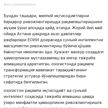
Фото: primeminister.kz
Бундан ташқари, миллий иқтисодиётларни
барқарор ривожлантиришда рақамлаштиришнинг
муҳим ўрни алоҳида қайд этилди. Жорий йил май
ойида Астана шаҳрида аъзо давлатлар
раҳбарлари ЕОИИ доирасида сунъий интеллектни
масъулиятли ривожлантириш бўйича қўшма
баёнотни имзолаган эди. Ҳужжат мазкур соҳадаги
ҳамкорликни мустаҳкамлаш ва илғор тажриба
алмашишга қаратилган. Қозоғистонда рақамли
трансформация мамлакат тараққиётининг
стратегик устувор йўналишларидан бири
сифатида белгиланган.
Қозоғистон рақамли иқтисодиёт ва сунъий
интеллект соҳасида тажриба алмашиш ҳамда
ўзаро манфаатли ҳамкорликни ривожлантиришга