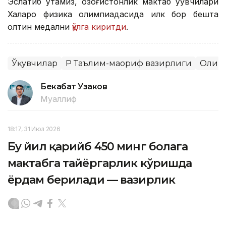
Эслатиб ўтамиз, қозоғистонлик мактаб ўқувчилари
Халқаро физика олимпиадасида илк бор бешта
олтин медални
қўлга киритди
.
Ўқувчилар
ҚР Таълим-маориф вазирлиги
Олим
Бекабат Узаков
Муаллиф
18:17, 31 Июл 2026
Бу йил қарийб 450 минг болага
мактабга тайёргарлик кўришда
ёрдам берилади — вазирлик