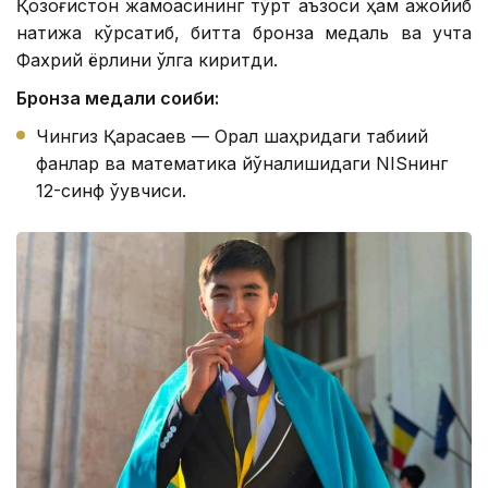
Қозоғистон жамоасининг тўрт аъзоси ҳам ажойиб
натижа кўрсатиб, битта бронза медаль ва учта
Фахрий ёрлиқни қўлга киритди.
Бронза медали соҳиби:
Чингиз Қарасаев — Орал шаҳридаги табиий
фанлар ва математика йўналишидаги NISнинг
12-синф ўқувчиси.