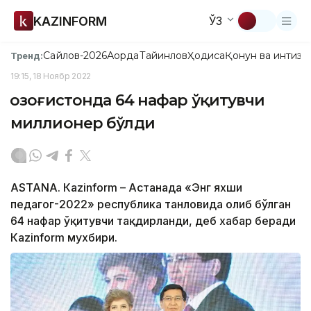
KAZINFORM
ЎЗ
Сайлов-2026
Ақорда
Тайинлов
Ҳодиса
Қонун ва интизо
Тренд:
19:15, 18 Ноябр 2022
Қозоғистонда 64 нафар ўқитувчи
миллионер бўлди
ASTANA. Кazinform – Астанада «Энг яхши
педагог-2022» республика танловида ғолиб бўлган
64 нафар ўқитувчи тақдирланди, деб хабар беради
Кazinform мухбири.