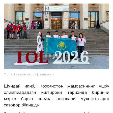
Фото: Таълим-маориф вазирлиги
Шундай қилиб, Қозоғистон жамоасининг ушбу
олимпиададаги иштироки тарихида биринчи
марта барча жамоа аъзолари мукофотларга
сазовор бўлишди.