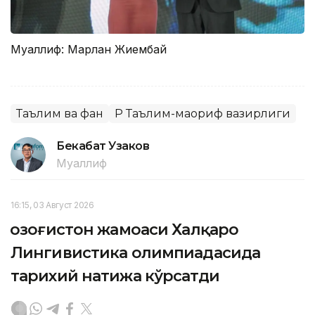
Муаллиф: Марлан Жиембай
Таълим ва фан
ҚР Таълим-маориф вазирлиги
Бекабат Узаков
Муаллиф
16:15, 03 Август 2026
Қозоғистон жамоаси Халқаро
Лингивистика олимпиадасида
тарихий натижа кўрсатди