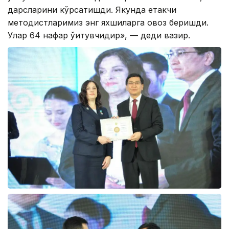
дарсларини кўрсатишди. Якунда етакчи
методистларимиз энг яхшиларга овоз беришди.
Улар 64 нафар ўқитувчидир», — деди вазир.