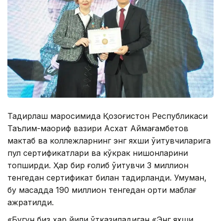
Тақдирлаш маросимида Қозоғистон Республикаси
Таълим-маориф вазири Асхат Аймағамбетов
мактаб ва коллежларнинг энг яхши ўқитувчиларига
пул сертификатлари ва кўкрак нишонларини
топширди. Ҳар бир ғолиб ўқитувчи 3 миллион
тенгедан сертификат билан тақдирланди. Умуман,
бу мақсадда 190 миллион тенгедан ортиқ маблағ
ажратилди.
«Бугун биз ҳар йили ўтказиладиган «Энг яхши