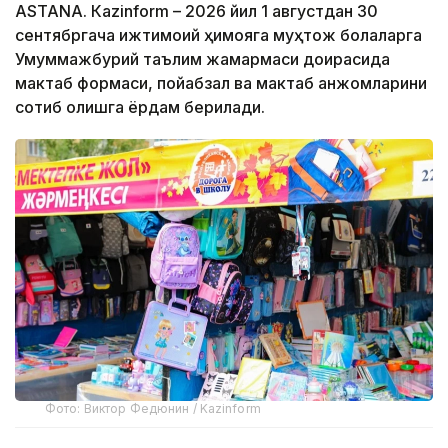
ASTANА. Кazinform – 2026 йил 1 августдан 30
сентябргача ижтимоий ҳимояга муҳтож болаларга
Умуммажбурий таълим жамғармаси доирасида
мактаб формаси, пойабзал ва мактаб анжомларини
сотиб олишга ёрдам берилади.
Фото: Виктор Федюнин / Kazinform