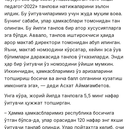
педагог-2022» танлови натижаларини эълон
қилдик. Бу ўқитувчиларимиз учун жуда муҳим воқеа.
Бунинг сабаби, улар ҳамкасблари томонидан тан
олинган. Бу йилги танлов бир қатор хусусиятларга
эга бўлди. Аввало, танлов иштирокчиси ҳақида
қарор мактаб директори томонидан қабул қилинган.
Яъни, мактаб номзодини кўрсатар, кейин эса ўқув
бўлимлари даражасида танлов ўтказиларди. Энди
ҳар бир ўқитувчи ўз номзодини қўйиши мумкин.
Иккинчидан, ҳамкасбларимиз ўз аризаларини
топшириш босқичи ва қанча балл олганини кузатиш
имконига эга», — деди Асхат Аймағамбетов.
Унга кўра, жорий йилда танловга 5,5 минг нафар
ўқитувчи ҳужжат топширган.
– Ҳамма ҳамкасбларимиз республика босқичига
ўтган бўлса-да, улар орасидан 120 нафар энг яхши
ўқитувчи танлаб олинди. Улар пойтахтга келиб, очиқ