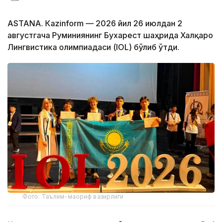
ASTANА. Кazinform — 2026 йил 26 июлдан 2
августгача Руминиянинг Бухарест шаҳрида Халқаро
Лингвистика олимпиадаси (IOL) бўлиб ўтди.
Фото: Таълим-маориф вазирлиги