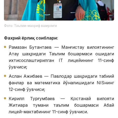
Фото: Таълим-маориф вазирлиги
Фахрий ёрлиқ соҳиблари:
Рамазан Бутантаев — Манғистау вилоятининг
Ақтау шаҳридаги Таълим бошқармаси қошидаги
ихтисослаштирилган IТ лицейининг 11-синф
ўқувчиси;
Аслан Ажибаев — Павлодар шаҳридаги табиий
фанлар ва математика йўналишидаги NISнинг
12-синф ўқувчиси;
Кирилл Турғумбаев — Қостанай вилояти
Житиқара тумани таълим бошқармаси Абай
лицей-мактабининг 11-синф ўқувчиси.