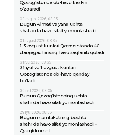
Qozog‘istonda ob-havo keskin
o‘zgaradi
03 avgust 2026, 08:35
Bugun Almati va yana uchta
shaharda havo sifati yomonlashadi
01 avgust 2026, 08:35
1-3-avgust kunlari Qozog‘istonda 40
darajagacha issiq havo saqlanib qoladi
31 iyul 2026, 08:35
31-iyul va 1-avgust kunlari
Qozog‘istonda ob-havo qanday
bo‘ladi
30 iyul 2026, 08:35
Bugun Qozog‘istonning uchta
shahrida havo sifati yomonlashadi
29 iyul 2026, 08:35
Bugun mamlakatning beshta
shahrida havo sifati yomonlashadi –
Qazgidromet