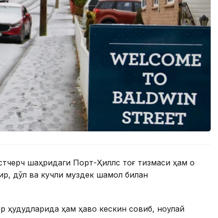
йстчерч шаҳридаги Порт-Ҳиллс тоғ тизмаси ҳам оқ
мғир, дўл ва кучли муздек шамол билан
р ҳудудларида ҳам ҳаво кескин совиб, ноқулай