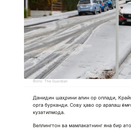
Фото: The Guardian
Данидин шаҳрини қалин қор қоплади, Кра
қорга бурканди. Совуқ ҳаво қор аралаш ё
кузатилмоқда.
Веллингтон ва мамлакатнинг яна бир қато