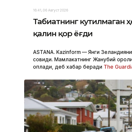
16:41, 06 Август 2026
Табиатнинг кутилмаган ҳ
қалин қор ёғди
ASTANA. Kazinform
—
Янги Зеландияни
совиди. Мамлакатнинг Жанубий оролид
қоплади, деб хабар беради
The Guardi