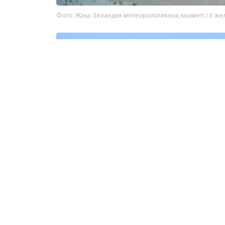
Фото: Жаңа Зеландия метеорологиялық қызметі / X жел