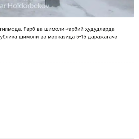
илмоқда. Ғарб ва шимоли-ғарбий ҳудудларда
спублика шимоли ва марказида 5-15 даражагача