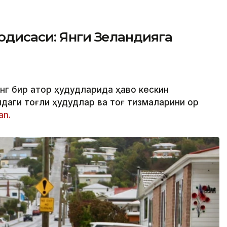
одисаси: Янги Зеландияга
нг бир қатор ҳудудларида ҳаво кескин
аги тоғли ҳудудлар ва тоғ тизмаларини қор
an.