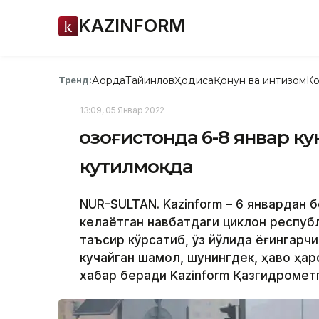
KAZINFORM
Ақорда
Тайинлов
Ҳодиса
Қонун ва интизом
Ко
Тренд:
13:09, 05 Январ 2022
Қозоғистонда 6-8 январ к
кутилмоқда
NUR-SULTAN. Kazinform – 6 январдан 
келаётган навбатдаги циклон респуб
таъсир кўрсатиб, ўз йўлида ёғингарчил
кучайган шамол, шунингдек, ҳаво ҳа
хабар беради Kazinform Қазгидрометг