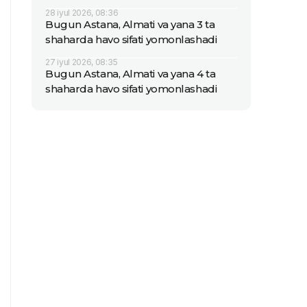
28 iyul 2026, 08:36
Bugun Astana, Almati va yana 3 ta
shaharda havo sifati yomonlashadi
27 iyul 2026, 08:35
Bugun Astana, Almati va yana 4 ta
shaharda havo sifati yomonlashadi