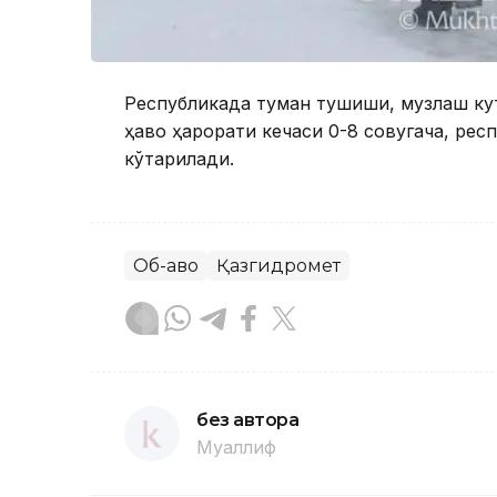
Республикада туман тушиши, музлаш кут
ҳаво ҳарорати кечаси 0-8 совуқгача, ре
кўтарилади.
Об-ҳаво
Қазгидромет
без автора
Муаллиф