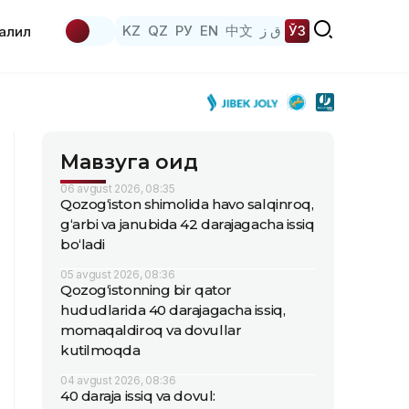
KZ
QZ
РУ
EN
中文
ق ز
ЎЗ
аҳлил
Мавзуга оид
06 avgust 2026, 08:35
Qozog‘iston shimolida havo salqinroq,
g‘arbi va janubida 42 darajagacha issiq
bo‘ladi
05 avgust 2026, 08:36
Qozog‘istonning bir qator
hududlarida 40 darajagacha issiq,
momaqaldiroq va dovullar
kutilmoqda
04 avgust 2026, 08:36
40 daraja issiq va dovul: