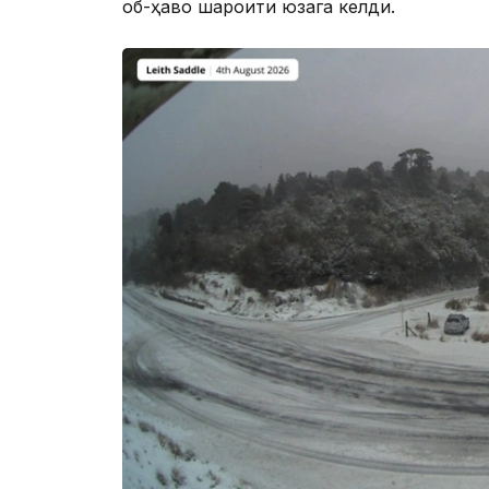
об-ҳаво шароити юзага келди.