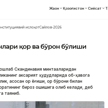
Жаҳон
Қозоғистон
Сиёсат
Т
нституциявий ислоҳот
Сайлов-2026
унлари қор ва бўрон бўлиши
бошлаб Скандинавия минтақаларидан
ликанинг аксарият ҳудудларида об-ҳавога
ик, асосан қор ёғиши, қор бўрони билан
роратининг бироз ошишига олиб келади, деб
а таяниб.