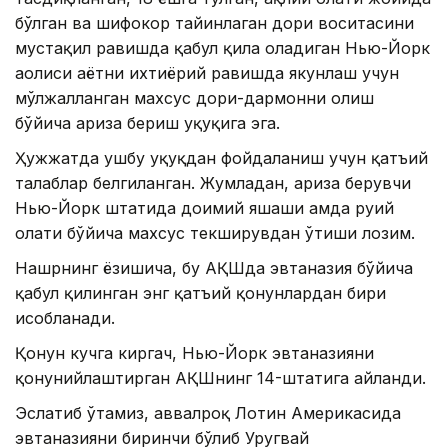
бўлган ва шифокор тайинлаган дори воситасини
мустақил равишда қабул қила оладиган Нью-Йорк
аҳолиси ҳаётни ихтиёрий равишда якунлаш учун
мўлжалланган махсус дори-дармонни олиш
бўйича ариза бериш ҳуқуқига эга.
Ҳужжатда ушбу ҳуқуқдан фойдаланиш учун қатъий
талаблар белгиланган. Жумладан, ариза берувчи
Нью-Йорк штатида доимий яшаши ҳамда руҳий
ҳолати бўйича махсус текширувдан ўтиши лозим.
Нашрнинг ёзишича, бу АҚШда эвтаназия бўйича
қабул қилинган энг қатъий қонунлардан бири
ҳисобланади.
Қонун кучга киргач, Нью-Йорк эвтаназияни
қонунийлаштирган АҚШнинг 14-штатига айланди.
Эслатиб ўтамиз, аввалроқ Лотин Америкасида
эвтаназияни биринчи бўлиб Уругвай