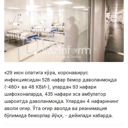
«29 июн ҳолатига кўра, коронавирус
инфекциясидан 528 нафар бемор даволанмоқда
(-480+ ва 48 КВИ-), улардан 93 нафари
шифохоналарда, 435 нафари эса амбулатор
шароитда даволанмоқда. Улардан 4 нафарининг
аҳволи оғир. Ўта оғир аҳволда ва реанимация
бўлимида беморлар йўқ», - дейилади хабарда.