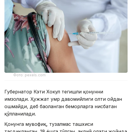
Фото: pexels.com
Губернатор Кэти Хокул тегишли қонунни
имзолади. Ҳужжат умр давомийлиги олти ойдан
ошмайди, деб баҳоланган беморларга нисбатан
қўлланилади.
Қонунга мувофиқ, тузалмас ташхиси
тасдиқланган, 18 ёшга тўлган, ақлий ҳолати жойида