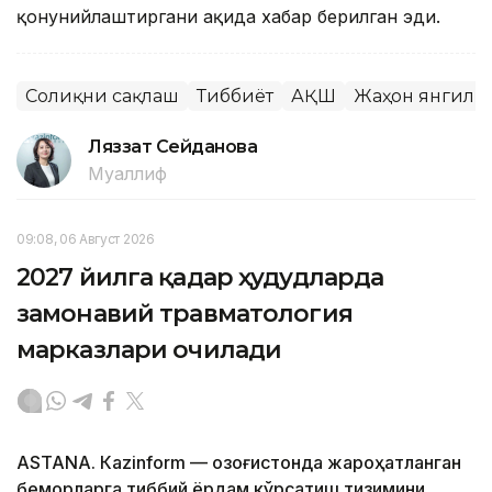
қонунийлаштиргани ҳақида хабар берилган эди.
Соғлиқни сақлаш
Тиббиёт
АҚШ
Жаҳон янгили
Ляззат Сейданова
Муаллиф
09:08, 06 Август 2026
2027 йилга қадар ҳудудларда
замонавий травматология
марказлари очилади
ASTANА. Кazinform — Қозоғистонда жароҳатланган
беморларга тиббий ёрдам кўрсатиш тизимини