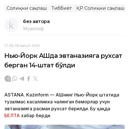
Соғлиқни сақлаш
Тиббиёт
ҚР Соғлиқни сақлаш 
без автора
Муаллиф
17:38, 06 Август 2026
Нью-Йорк АҚШда эвтаназияга рухсат
берган 14-штат бўлди
ASTANA. Kazinform — АҚШнинг Нью-Йорк штатида
тузалмас касалликка чалинган беморлар учун
эвтаназияга расман рухсат берилди. Бу ҳақда
БЕЛТА
хабар берди.