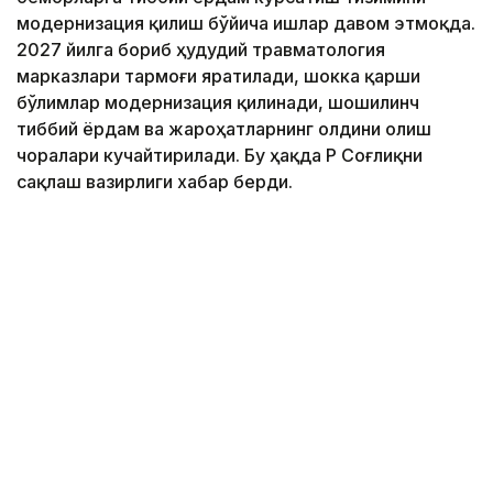
модернизация қилиш бўйича ишлар давом этмоқда.
2027 йилга бориб ҳудудий травматология
марказлари тармоғи яратилади, шокка қарши
бўлимлар модернизация қилинади, шошилинч
тиббий ёрдам ва жароҳатларнинг олдини олиш
чоралари кучайтирилади. Бу ҳақда ҚР Соғлиқни
сақлаш вазирлиги хабар берди.