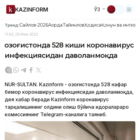
KAZINFORM
ЎЗ
Сайлов-2026
Ақорда
Тайинлов
Ҳодиса
Қонун ва интизо
Тренд:
11:40, 29 Июн 2022
Қозоғистонда 528 киши коронавирус
инфекциясидан даволанмоқда
NUR-SULTAN. Kazinform - Қозоғистонда 528 нафар
бемор коронавирус инфекциясидан даволанмоқда,
дея хабар беради Кazinform коронавирус
тарқалишининг олдини олиш бўйича идоралараро
комиссиянинг Теlegram-каналига таяниб.