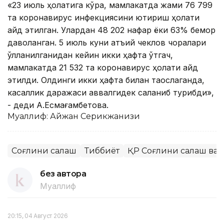
«23 июль ҳолатига кўра, мамлакатда жами 76 799
та коронавирус инфекциясини юқтириш ҳолати
қайд этилган. Улардан 48 202 нафар ёки 63% бемор
даволанган. 5 июль куни қатъий чеклов чоралари
қўлланилганидан кейин икки ҳафта ўтгач,
мамлакатда 21 532 та коронавирус ҳолати қайд
этилди. Олдинги икки ҳафта билан таққослаганда,
касаллик даражаси аввалгидек сақланиб турибди»,
- деди А.Есмағамбетова.
Муаллиф: Айжан Серикжанқизи
Соғлиқни сақлаш
Тиббиёт
ҚР Соғлиқни сақлаш ва
без автора
Муаллиф
20:15, 04 Август 2026