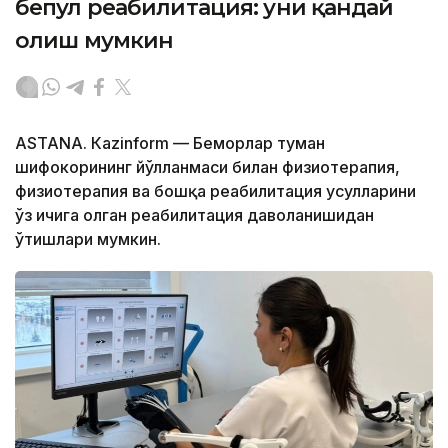
бепул реабилитация: уни қандай
олиш мумкин
ASTANА. Кazinform — Беморлар туман
шифокорининг йўлланмаси билан физиотерапия,
физиотерапия ва бошқа реабилитация усулларини
ўз ичига олган реабилитация даволанишидан
ўтишлари мумкин.