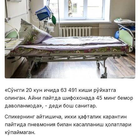
«Сўнгги 20 кун ичида 63 491 киши рўйхатга
олинган. Айни пайтда шифохонада 45 минг бемор
даволанмоқда», - деди бош санитар.
Спикернинг айтишича, икки ҳафталик карантин
пайтида пневмония билан касалланиш ҳолатлари
кўпаймаган.