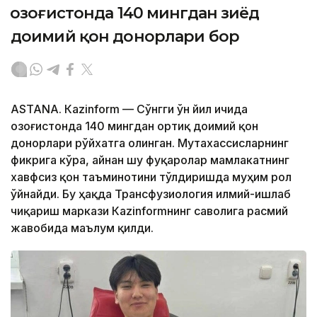
Қозоғистонда 140 мингдан зиёд
доимий қон донорлари бор
ASTANА. Кazinform — Сўнгги ўн йил ичида
Қозоғистонда 140 мингдан ортиқ доимий қон
донорлари рўйхатга олинган. Мутахассисларнинг
фикрига кўра, айнан шу фуқаролар мамлакатнинг
хавфсиз қон таъминотини тўлдиришда муҳим рол
ўйнайди. Бу ҳақда Трансфузиология илмий-ишлаб
чиқариш маркази Кazinformнинг саволига расмий
жавобида маълум қилди.