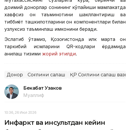
Мутахассиснинг сўзларига кўра, биринчи ва
доимий донорлар сонининг кўпайиши мамлакатда
хавфсиз қон таъминотини шакллантириш ва
тиббиёт ташкилотларини қон компонентлари билан
узлуксиз таъминлаш имконини беради.
Эслатиб ўтамиз, Қозоғистонда илк марта қон
таркибий қисмларини QR-кодлари ёрдамида
аниқлаш тизими
жорий этилди
.
Донор
Соғлиқни сақлаш
ҚР Соғлиқни сақлаш ваз
Бекабат Узаков
Муаллиф
10:36, 26 Июл 2026
Инфаркт ва инсультдан кейин