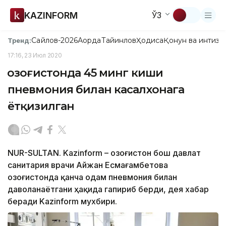
KAZINFORM
ЎЗ
Сайлов-2026
Ақорда
Тайинлов
Ҳодиса
Қонун ва интизо
Тренд:
17:16, 23 Июл 2020
Қозоғистонда 45 минг киши
пневмония билан касалхонага
ётқизилган
NUR-SULTAN. Kazinform – Қозоғистон бош давлат
санитария врачи Айжан Есмағамбетова
Қозоғистонда қанча одам пневмония билан
даволанаётгани ҳақида гапириб берди, дея хабар
беради Kazinform мухбири.