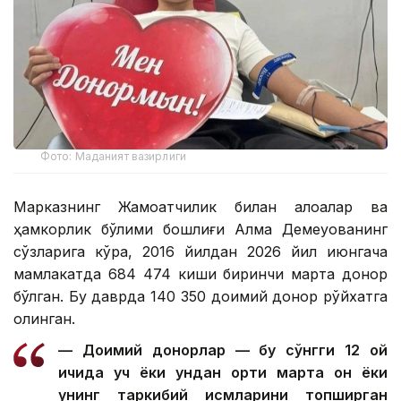
Фото: Маданият вазирлиги
Марказнинг Жамоатчилик билан алоқалар ва
ҳамкорлик бўлими бошлиғи Алма Демеуованинг
сўзларига кўра, 2016 йилдан 2026 йил июнгача
мамлакатда 684 474 киши биринчи марта донор
бўлган. Бу даврда 140 350 доимий донор рўйхатга
олинган.
— Доимий донорлар — бу сўнгги 12 ой
ичида уч ёки ундан ортиқ марта қон ёки
унинг таркибий қисмларини топширган