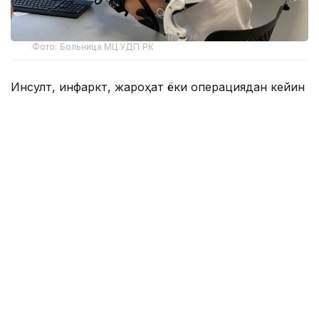
Фото: Больница МЦ УДП РК
Инсулт, инфаркт, жароҳат ёки операциядан кейин
реабилитациион даволаш муҳим босқич
ҳисобланади, асосий даволашдан кам бўлмаган
даражада муҳим. Кўпгина беморлар тиббий
реабилитация нафақат ихтисослашган
марказларда, балки уларнинг рўйхатдан ўтган
клиникасида ҳам мавжудлигини билишмайди.
16-сонли Алмати шаҳар клиникасининг
Реабилитация ва қайта тиклаш маркази раҳбари
Назерке Мирзамбекқизи Улдақанованинг сўзларига
кўра, тиббий реабилитация бепул тиббий
ёрдамнинг кафолатланган ҳажми ва мажбурий
ижтимоий тиббий суғурта доирасида амалга