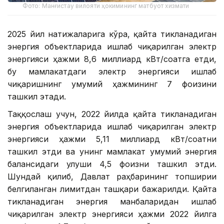
Фото: Манғистау вилояти ҳокимининг матбуот хизмати
2025 йил натижаларига кўра, қайта тикланадиган
энергия объектларида ишлаб чиқарилган электр
энергияси ҳажми 8,6 миллиард кВт/соатга етди,
бу мамлакатдаги электр энергияси ишлаб
чиқаришнинг умумий ҳажмининг 7 фоизини
ташкил этади.
Таққослаш учун, 2022 йилда қайта тикланадиган
энергия объектларида ишлаб чиқарилган электр
энергияси ҳажми 5,11 миллиард кВт/соатни
ташкил этди ва унинг мамлакат умумий энергия
балансидаги улуши 4,5 фоизни ташкил этди.
Шундай қилиб, Давлат раҳбарининг топшириғи
белгиланган лимитдан ташқари бажарилди. Қайта
тикланадиган энергия манбаларидан ишлаб
чиқарилган электр энергияси ҳажми 2022 йилга