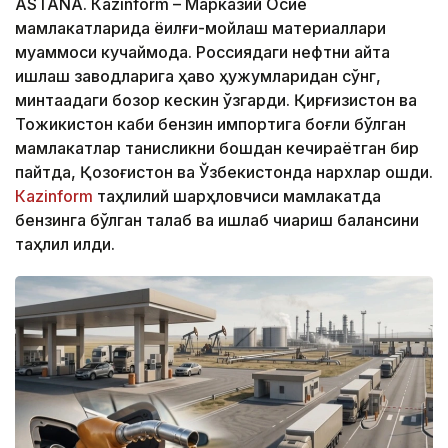
ASTANА. Кazinform – Марказий Осиё
мамлакатларида ёқилғи-мойлаш материаллари
муаммоси кучаймоқда. Россиядаги нефтни қайта
ишлаш заводларига ҳаво ҳужумларидан сўнг,
минтақадаги бозор кескин ўзгарди. Қирғизистон ва
Тожикистон каби бензин импортига боғлиқ бўлган
мамлакатлар танқисликни бошдан кечираётган бир
пайтда, Қозоғистон ва Ўзбекистонда нархлар ошди.
Кazinform
таҳлилий шарҳловчиси мамлакатда
бензинга бўлган талаб ва ишлаб чиқариш балансини
таҳлил қилди.