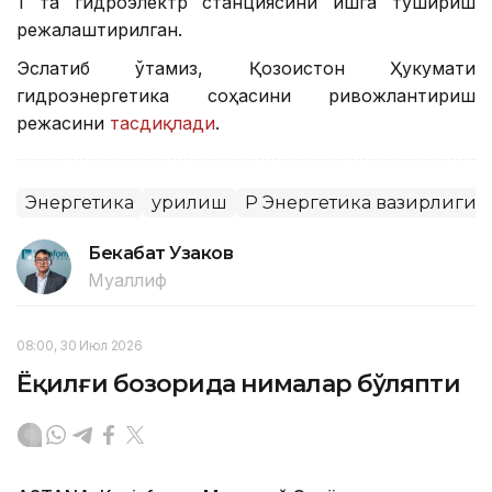
1 та гидроэлектр станциясини ишга тушириш
режалаштирилган.
Эслатиб ўтамиз, Қозоғистон Ҳукумати
гидроэнергетика соҳасини ривожлантириш
режасини
тасдиқлади
.
Энергетика
Қурилиш
ҚР Энергетика вазирлиги
Бекабат Узаков
Муаллиф
08:00, 30 Июл 2026
Ёқилғи бозорида нималар бўляпти