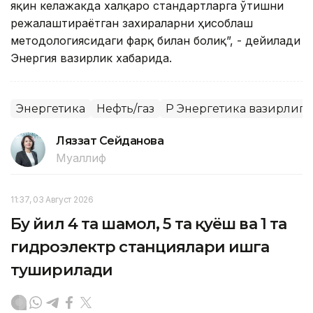
яқин келажакда халқаро стандартларга ўтишни
режалаштираётган захираларни ҳисоблаш
методологиясидаги фарқ билан боғлиқ”, - дейилади
Энергия вазирлик хабарида.
Энергетика
Нефть/газ
ҚР Энергетика вазирлиги
Ляззат Сейданова
Муаллиф
11:37, 03 Август 2026
Бу йил 4 та шамол, 5 та қуёш ва 1 та
гидроэлектр станциялари ишга
туширилади