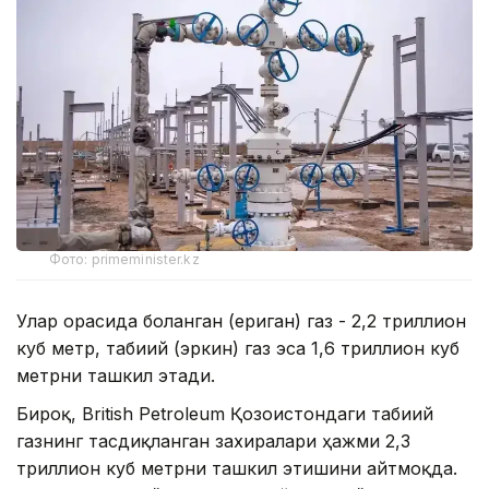
Фото: primeminister.kz
Улар орасида боғланган (ериган) газ - 2,2 триллион
куб метр, табиий (эркин) газ эса 1,6 триллион куб
метрни ташкил этади.
Бироқ, British Petroleum Қозоғистондаги табиий
газнинг тасдиқланган захиралари ҳажми 2,3
триллион куб метрни ташкил этишини айтмоқда.