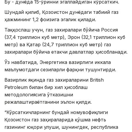
Бу - дунёда 15-ўринни эгаллайдиган кўрсаткич.
Шундай қилиб, Қозоғистон дунёдаги табиий газ
ҳажмининг 1,2 фоизига эгалик қилади.
Таққослаш учун, газ захиралари бўйича Россия
(37,4 триллион куб метр), Эрон (32,1 триллион куб
метр) ва Қатар (24,7 триллион куб метр) газ
захиралари бўйича етакчи давлатлар ҳисобланади.
Ўз навбатида, Энергетика вазирлиги иккала
маълумотдаги сезиларли фарқни тушунтирди.
Вазирлик яқинда газ захираларини British
Petroleum билан бир хил ҳисоблаш
методологиясига ўтказишни
режалаштираётганини эълон қилди.
“Кўрсаткичларнинг бундай номувофиқлиги
Қозоғистон газ заҳираларида қўшма нефть
газининг юқори улуши, шунингдек, республика