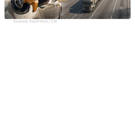
Коллаж: Kazinform / СИ
Бензин нархлари
Қозоғистонда ёқилғи нархларининг ўсиши июль
ойида аниқ кўрина бошлади. Масалан, ўтган ҳафта
Астанада АИ-92 бензинининг бир литри 244-245
тенгега сотилган бўлса, ўтган ҳафта у 247 тенге
эди. Бу тенденция бошқа ҳудудларда ҳам давом
этмоқда.
Миллий статистика бюросининг маълумотларига
кўра, йил давомида ёқилғи нархи ўртача 15,6% га
ошди: Павлодар вилоятида — 25,1%, Манғистау
вилоятида — 16,4%, Астана шаҳрида — 18,9%,
Алмати шаҳрида — 16%. Бу ўзгариш барча бензин
маркаларига тааллуқлидир. Хусусан, АИ-92