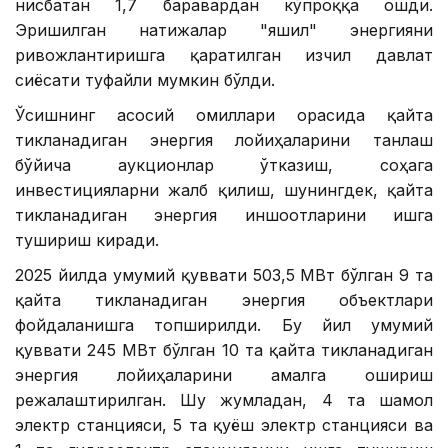
нисбатан 1,7 баравардан кўпроққа ошди.
Эришилган натижалар "яшил" энергияни
ривожлантиришга қаратилган изчил давлат
сиёсати туфайли мумкин бўлди.
Ўсишнинг асосий омиллари орасида қайта
тикланадиган энергия лойиҳаларини танлаш
бўйича аукционлар ўтказиш, соҳага
инвестицияларни жалб қилиш, шунингдек, қайта
тикланадиган энергия иншоотларини ишга
тушириш киради.
2025 йилда умумий қуввати 503,5 МВт бўлган 9 та
қайта тикланадиган энергия объектлари
фойдаланишга топширилди. Бу йил умумий
қуввати 245 МВт бўлган 10 та қайта тикланадиган
энергия лойиҳаларини амалга ошириш
режалаштирилган. Шу жумладан, 4 та шамол
электр станцияси, 5 та қуёш электр станцияси ва