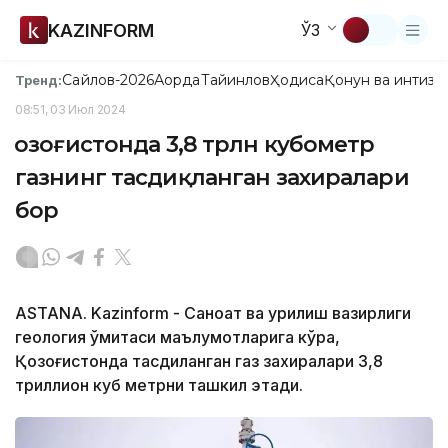
KAZINFORM
ЎЗ
Сайлов-2026
Ақорда
Тайинлов
Ҳодиса
Қонун ва интизо
Тренд:
08:51, 03 Июл 2024
Қозоғистонда 3,8 трлн кубометр
газнинг тасдиқланган захиралари
бор
ASTANA. Kazinform - Саноат ва қурилиш вазирлиги
геология қўмитаси маълумотларига кўра,
Қозоғистонда тасдиқланган газ захиралари 3,8
триллион куб метрни ташкил этади.