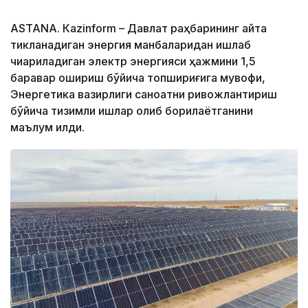
ASTANА. Кazinform – Давлат раҳбарининг қайта
тикланадиган энергия манбаларидан ишлаб
чиқариладиган электр энергияси ҳажмини 1,5
баравар ошириш бўйича топшириғига мувофиқ,
Энергетика вазирлиги саноатни ривожлантириш
бўйича тизимли ишлар олиб борилаётганини
маълум қилди.