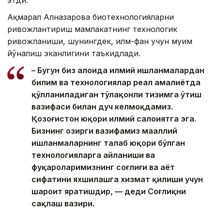
этди.
Ақмарал Алназарова биотехнологияларни
ривожлантириш мамлакатнинг технологик
ривожланиши, шунингдек, илм-фан учун муҳим
йўналиш эканлигини таъкидлади.
– Бугун биз алоҳида илмий ишланмалардан
билим ва технологиялар реал амалиётда
қўлланиладиган тўлақонли тизимга ўтиш
вазифаси билан дуч келмоқдамиз.
Қозоғистон юқори илмий салоҳиятга эга.
Бизнинг ҳозирги вазифамиз маҳаллий
ишланмаларнинг талаб юқори бўлган
технологияларга айланиши ва
фуқароларимизнинг соғлиғи ва ҳаёт
сифатини яхшилашга хизмат қилиши учун
шароит яратишдир, — деди Соғлиқни
сақлаш вазири.