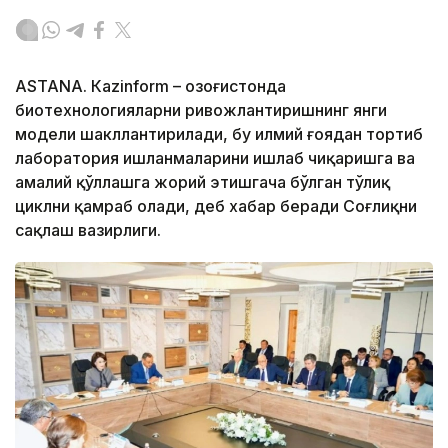
ASTANА. Кazinform – Қозоғистонда
биотехнологияларни ривожлантиришнинг янги
модели шакллантирилади, бу илмий ғоядан тортиб
лаборатория ишланмаларини ишлаб чиқаришга ва
амалий қўллашга жорий этишгача бўлган тўлиқ
циклни қамраб олади, деб хабар беради Соғлиқни
сақлаш вазирлиги.