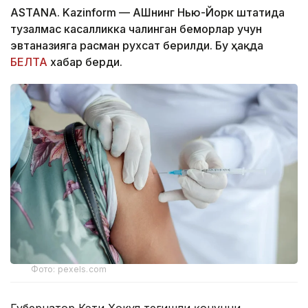
ASTANA. Kazinform — АҚШнинг Нью-Йорк штатида
тузалмас касалликка чалинган беморлар учун
эвтаназияга расман рухсат берилди. Бу ҳақда
БЕЛТА
хабар берди.
Фото: pexels.com
Губернатор Кэти Хокул тегишли қонунни