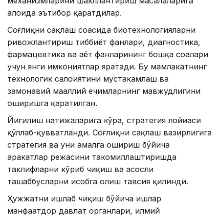
механизмларини шакллантириш масалаларига
алоҳида эътибор қаратдилар.
Соғлиқни сақлаш соҳасида биотехнологияларни
ривожлантириш тиббиёт фанлари, диагностика,
фармацевтика ва ҳаёт фанларининг бошқа соҳалари
учун янги имкониятлар яратади. Бу мамлакатнинг
технологик салоҳиятини мустаҳкамлаш ва
замонавий маҳаллий ечимларнинг мавжудлигини
оширишга қаратилган.
Йиғилиш натижаларига кўра, стратегия лойиҳаси
қўллаб-қувватланди. Соғлиқни сақлаш вазирлигига
стратегия ва уни амалга ошириш бўйича
ҳаракатлар режасини такомиллаштиришда
таклифларни кўриб чиқиш ва асосли
ташаббусларни ҳисобга олиш тавсия қилинди.
Ҳужжатни ишлаб чиқиш бўйича ишлар
манфаатдор давлат органлари, илмий