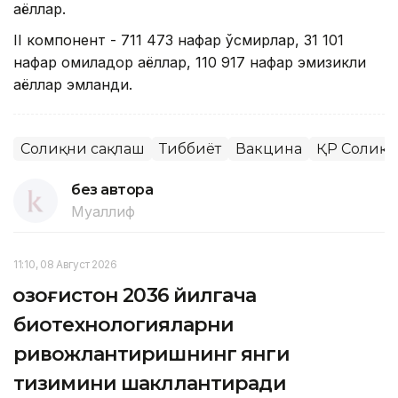
аёллар.
II компонент - 711 473 нафар ўсмирлар, 31 101
нафар ҳомиладор аёллар, 110 917 нафар эмизикли
аёллар эмланди.
Соғлиқни сақлаш
Тиббиёт
Вакцина
ҚР Соғлиқ
без автора
Муаллиф
11:10, 08 Август 2026
Қозоғистон 2036 йилгача
биотехнологияларни
ривожлантиришнинг янги
тизимини шакллантиради