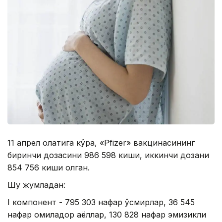
11 апрел ҳолатига кўра, «Pfizer» вакцинасининг
биринчи дозасини 986 598 киши, иккинчи дозани
854 756 киши олган.
Шу жумладан:
I компонент - 795 303 нафар ўсмирлар, 36 545
нафар ҳомиладор аёллар, 130 828 нафар эмизикли