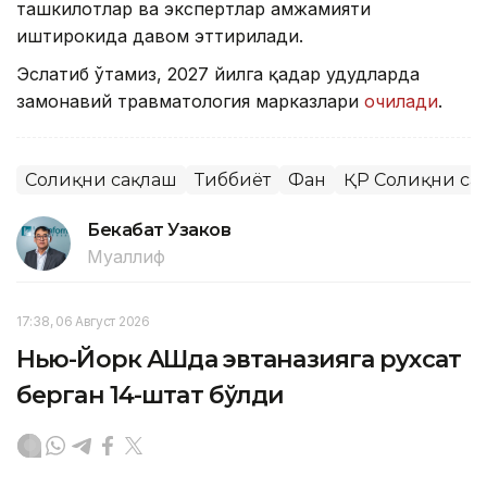
ташкилотлар ва экспертлар ҳамжамияти
иштирокида давом эттирилади.
Эслатиб ўтамиз, 2027 йилга қадар ҳудудларда
замонавий травматология марказлари
очилади
.
Соғлиқни сақлаш
Тиббиёт
Фан
ҚР Соғлиқни са
Бекабат Узаков
Муаллиф
17:38, 06 Август 2026
Нью-Йорк АҚШда эвтаназияга рухсат
берган 14-штат бўлди