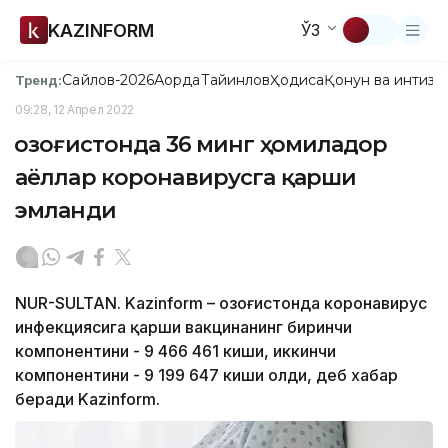
KAZINFORM
ЎЗ
Сайлов-2026
Ақорда
Тайинлов
Ҳодиса
Қонун ва интизо
Тренд:
09:28, 12 Апрел 2022
Қозоғистонда 36 минг ҳомиладор
аёллар коронавирусга қарши
эмланди
NUR-SULTAN. Kazinform – Қозоғистонда коронавирус
инфекциясига қарши вакцинанинг биринчи
компонентини - 9 466 461 киши, иккинчи
компонентини - 9 199 647 киши олди, деб хабар
беради Kazinform.