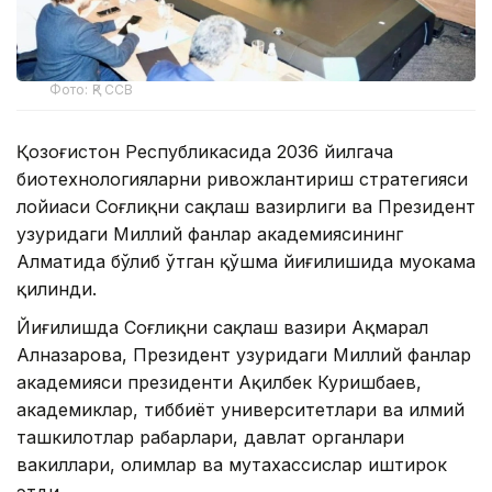
Фото: ҚР ССВ
Қозоғистон Республикасида 2036 йилгача
биотехнологияларни ривожлантириш стратегияси
лойиҳаси Соғлиқни сақлаш вазирлиги ва Президент
ҳузуридаги Миллий фанлар академиясининг
Алматида бўлиб ўтган қўшма йиғилишида муҳокама
қилинди.
Йиғилишда Соғлиқни сақлаш вазири Ақмарал
Алназарова, Президент ҳузуридаги Миллий фанлар
академияси президенти Ақилбек Куришбаев,
академиклар, тиббиёт университетлари ва илмий
ташкилотлар раҳбарлари, давлат органлари
вакиллари, олимлар ва мутахассислар иштирок