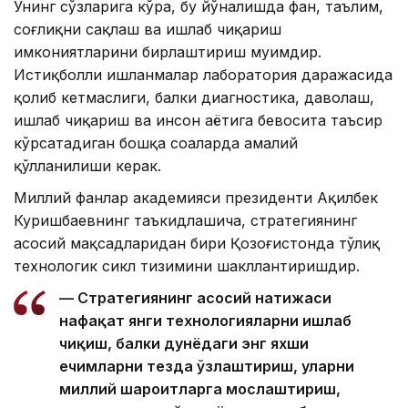
Унинг сўзларига кўра, бу йўналишда фан, таълим,
соғлиқни сақлаш ва ишлаб чиқариш
имкониятларини бирлаштириш муҳимдир.
Истиқболли ишланмалар лаборатория даражасида
қолиб кетмаслиги, балки диагностика, даволаш,
ишлаб чиқариш ва инсон ҳаётига бевосита таъсир
кўрсатадиган бошқа соҳаларда амалий
қўлланилиши керак.
Миллий фанлар академияси президенти Ақилбек
Куришбаевнинг таъкидлашича, стратегиянинг
асосий мақсадларидан бири Қозоғистонда тўлиқ
технологик сикл тизимини шакллантиришдир.
— Стратегиянинг асосий натижаси
нафақат янги технологияларни ишлаб
чиқиш, балки дунёдаги энг яхши
ечимларни тезда ўзлаштириш, уларни
миллий шароитларга мослаштириш,