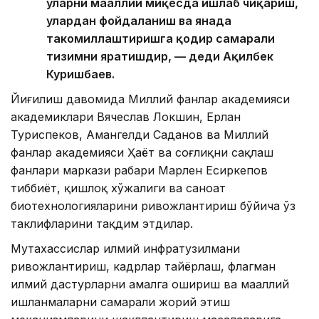
уларни маҳаллий миқёсда ишлаб чиқариш,
улардан фойдаланиш ва янада
такомиллаштиришга қодир самарали
тизимни яратишдир, — деди Ақилбек
Куришбаев.
Йиғилиш давомида Миллий фанлар академияси
академиклари Вячеслав Локшин, Ерлан
Туриспеков, Амангелди Саданов ва Миллий
фанлар академияси Ҳаёт ва соғлиқни сақлаш
фанлари маркази раҳбари Марлен Есиркепов
тиббиёт, қишлоқ хўжалиги ва саноат
биотехнологияларини ривожлантириш бўйича ўз
таклифларини тақдим этдилар.
Мутахассислар илмий инфратузилмани
ривожлантириш, кадрлар тайёрлаш, флагман
илмий дастурларни амалга ошириш ва маҳаллий
ишланмаларни самарали жорий этиш