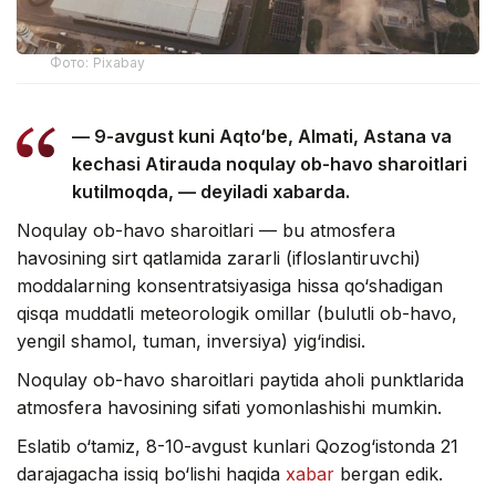
Фото: Pixabay
— 9-avgust kuni Aqto‘be, Almati, Astana va
kechasi Atirauda noqulay ob-havo sharoitlari
kutilmoqda, — deyiladi xabarda.
Noqulay ob-havo sharoitlari — bu atmosfera
havosining sirt qatlamida zararli (ifloslantiruvchi)
moddalarning konsentratsiyasiga hissa qo‘shadigan
qisqa muddatli meteorologik omillar (bulutli ob-havo,
yengil shamol, tuman, inversiya) yig‘indisi.
Noqulay ob-havo sharoitlari paytida aholi punktlarida
atmosfera havosining sifati yomonlashishi mumkin.
Eslatib o‘tamiz, 8-10-avgust kunlari Qozog‘istonda 21
darajagacha issiq bo‘lishi haqida
xabar
bergan edik.