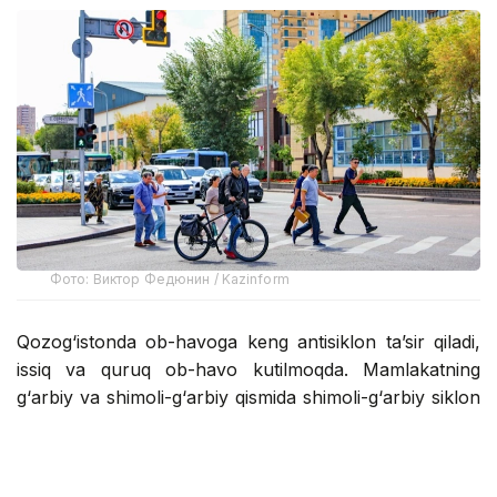
Фото: Виктор Федюнин / Kazinform
Qozog‘istonda ob-havoga keng antisiklon ta’sir qiladi,
issiq va quruq ob-havo kutilmoqda. Mamlakatning
g‘arbiy va shimoli-g‘arbiy qismida shimoli-g‘arbiy siklon
va unga bog‘liq atmosfera frontal tizimlari davr oxirida
yomg‘ir, momaqaldiroq va kuchli shamollarni olib
keladi, ba’zi hududlarda do‘l yog‘ishi mumkin.