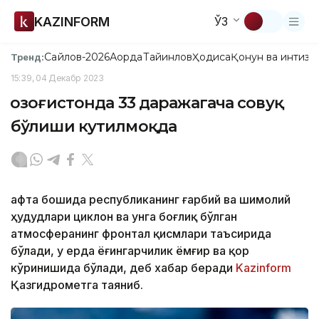
KAZINFORM
ЎЗ
Сайлов-2026
Ақорда
Тайинлов
Ҳодиса
Қонун ва интизо
Тренд:
15:39, 04 Декабр 2023
Қозоғистонда 33 даражагача совуқ
бўлиши кутилмоқда
Ҳафта бошида республиканинг ғарбий ва шимолий
ҳудудлари циклон ва унга боғлиқ бўлган
атмосферанинг фронтал қисмлари таъсирида
бўлади, у ерда ёғингарчилик ёмғир ва қор
кўринишида бўлади, деб хабар беради
Kazinform
Қазгидрометга таяниб.