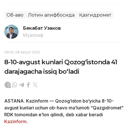
Об-ҳаво
Лотин алифбосида
Қазгидромет
Бекабат Узаков
Муаллиф
08:05, 08 Август 2026
8-10-avgust kunlari Qozog‘istonda 41
darajagacha issiq bo‘ladi
ASTANA. Kazinform — Qozog‘iston bo‘yicha 8-10-
avgust kunlari uchun ob-havo ma’lumoti “Qazgidromet”
RDK tomonidan e’lon qilindi, deb xabar beradi
Kazinform
.