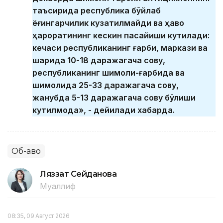
таъсирида республика бўйлаб
ёғингарчилик кузатилмайди ва ҳаво
ҳароратининг кескин пасайиши кутилади:
кечаси республиканинг ғарби, маркази ва
шарқида 10-18 даражагача совуқ,
республиканинг шимоли-ғарбида ва
шимолида 25-33 даражагача совуқ,
жанубда 5-13 даражагача совуқ бўлиши
кутилмоқда», - дейилади хабарда.
Об-ҳаво
Ляззат Сейданова
Муаллиф
08:35, 09 Август 2026