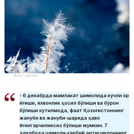
Фото: pexels
- 6 декабрда мамлакат шимолида кучли қор
ёғиши, яхвонлик ҳосил бўлиши ва бўрон
бўлиши кутилмоқда, фақат Қозоғистоннинг
жануби ва жануби-шарқида ҳаво
ёғингарчиликсиз бўлиши мумкин. 7
декабрда шимоли-ғарбий антициклоннинг