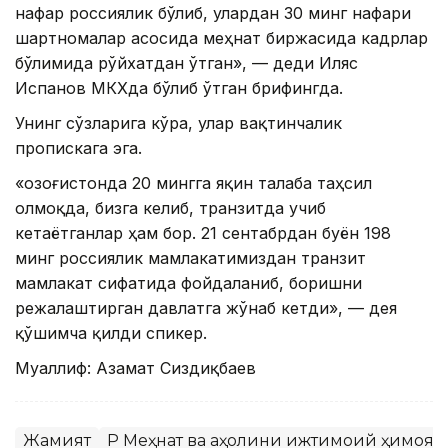
нафар россиялик бўлиб, улардан 30 минг нафари
шартномалар асосида меҳнат биржасида кадрлар
бўлимида рўйхатдан ўтган», — деди Иляс
Испанов МКХда бўлиб ўтган брифингда.
Унинг сўзларига кўра, улар вақтинчалик
пропискага эга.
«Қозоғистонда 20 мингга яқин талаба таҳсил
олмоқда, бизга келиб, транзитда учиб
кетаётганлар ҳам бор. 21 сентабрдан буён 198
минг россиялик мамлакатимиздан транзит
мамлакат сифатида фойдаланиб, боришни
режалаштирган давлатга жўнаб кетди», — дея
қўшимча қилди спикер.
Муаллиф: Азамат Сиздиқбаев
Жамият
ҚР Меҳнат ва аҳолини ижтимоий ҳимоя