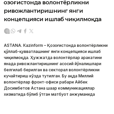
Қозоғистонда волонтёрликни
ривожлантиришнинг янги
концепцияси ишлаб чиқилмоқда
ASTANА. Кazinform – Қозоғистонда волонтёрликни
қўллаб-қувватлашнинг янги концепцияси ишлаб
чиқилмоқда. Ҳужжатда волонтёрлар ҳаракатини
янада ривожлантиришнинг асосий йўналишлари
белгилаб берилган ва секторал волонтёрликни
кучайтириш кўзда тутилган. Бу ҳақда Миллий
волонтёрлар фронт-офиси раҳбари Айбек
Досимбетов Астана шаҳар коммуникациялар
хизматида бўлиб ўтган матбуот анжуманида
маълум қилди.