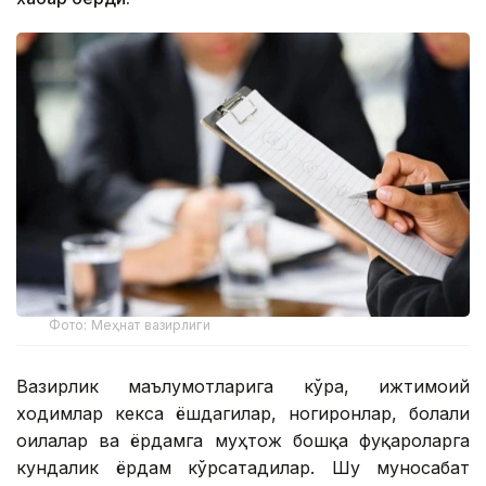
Фото: Меҳнат вазирлиги
Вазирлик маълумотларига кўра, ижтимоий
ходимлар кекса ёшдагилар, ногиронлар, болали
оилалар ва ёрдамга муҳтож бошқа фуқароларга
кундалик ёрдам кўрсатадилар. Шу муносабат