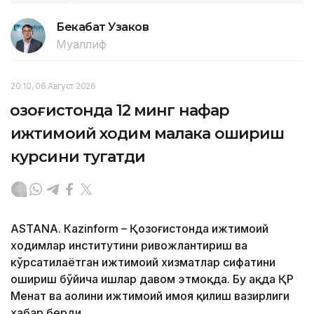
Бекабат Узаков
Муаллиф
20:10, 06 Август 2026
Қозоғистонда 12 минг нафар
ижтимоий ходим малака ошириш
курсини тугатди
ASTANА. Кazinform – Қозоғистонда ижтимоий
ходимлар институтини ривожлантириш ва
кўрсатилаётган ижтимоий хизматлар сифатини
ошириш бўйича ишлар давом этмоқда. Бу ҳақда ҚР
Меҳнат ва аҳолини ижтимоий ҳимоя қилиш вазирлиги
хабар берди.