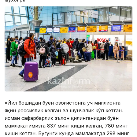
«Йил бошидан буён Қозоғистонга уч миллионга
яқин россиялик келган ва шунчалик кўп кетган.
Қисман сафарбарлик эълон қилинганидан буён
мамлакатимизга 837 минг киши келган, 780 минг
киши кетган. Бугунги кунда мамлакатда 298 минг