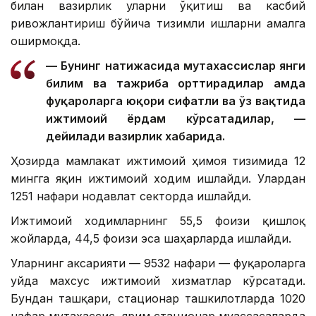
билан вазирлик уларни ўқитиш ва касбий
ривожлантириш бўйича тизимли ишларни амалга
оширмоқда.
— Бунинг натижасида мутахассислар янги
билим ва тажриба орттирадилар ҳамда
фуқароларга юқори сифатли ва ўз вақтида
ижтимоий ёрдам кўрсатадилар, —
дейилади вазирлик хабарида.
Ҳозирда мамлакат ижтимоий ҳимоя тизимида 12
мингга яқин ижтимоий ходим ишлайди. Улардан
1251 нафари нодавлат секторда ишлайди.
Ижтимоий ходимларнинг 55,5 фоизи қишлоқ
жойларда, 44,5 фоизи эса шаҳарларда ишлайди.
Уларнинг аксарияти — 9532 нафари — фуқароларга
уйда махсус ижтимоий хизматлар кўрсатади.
Бундан ташқари, стационар ташкилотларда 1020
нафар мутахассис, ярим стационар муассасаларда