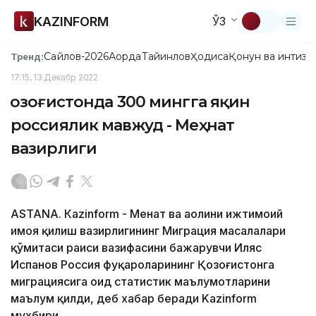
KAZINFORM
ЎЗ
Сайлов-2026
Ақорда
Тайинлов
Ҳодиса
Қонун ва интизо
Тренд:
17:15, 13 Декабр 2022
Қозоғистонда 300 мингга яқин
россиялик мавжуд - Меҳнат
вазирлиги
ASTANA. Кazinform - Меҳнат ва аҳолини ижтимоий
ҳимоя қилиш вазирлигининг Миграция масалалари
қўмитаси раиси вазифасини бажарувчи Иляс
Испанов Россия фуқароларининг Қозоғистонга
миграциясига оид статистик маълумотларини
маълум қилди, деб хабар беради Kazinform
мухбири.