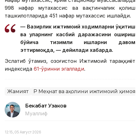
998 нафар мутахассис ва вақтинчалик қолиш
ташкилотларида 451 нафар мутахассис ишлайди.
— Вазирлик ижтимоий ходимларни ўқитиш
ва уларнинг касбий даражасини ошириш
бўйича тизимли ишларни давом
эттирмоқда, — дейилади хабарда.
Эслатиб ўтамиз, Қозоғистон Ижтимоий тараққиёт
индексида
61-ўринни эгаллади
.
Жамият
ҚР Меҳнат ва аҳолини ижтимоий ҳимоя
Бекабат Узаков
Муаллиф
12:15, 05 Август 2026