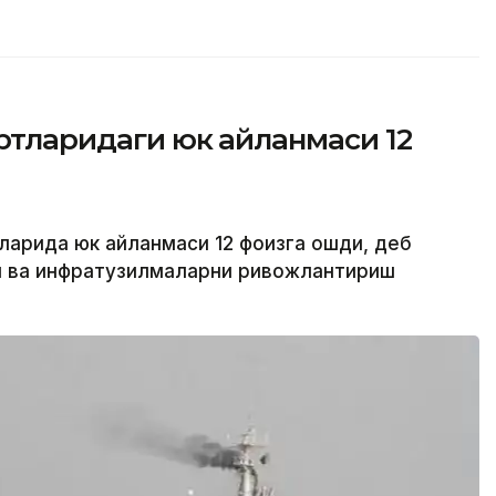
ортларидаги юк айланмаси 12
тларида юк айланмаси 12 фоизга ошди, деб
ия ва инфратузилмаларни ривожлантириш