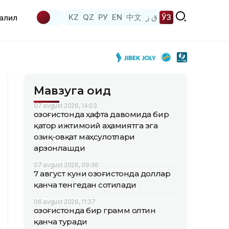
KZ
QZ
РУ
EN
中文
ق ز
ЎЗ
аҳлил
Мавзуга оид
07 avgust 2026, 14:03
Қозоғистонда ҳафта давомида бир
қатор ижтимоий аҳамиятга эга
озиқ-овқат маҳсулотлари
арзонлашди
07 avgust 2026, 09:36
7 август куни Қозоғистонда доллар
қанча тенгедан сотилади
06 avgust 2026, 11:37
Қозоғистонда бир грамм олтин
қанча туради