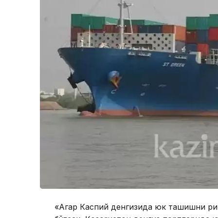
«Агар Каспий денгизида юк ташишни ри