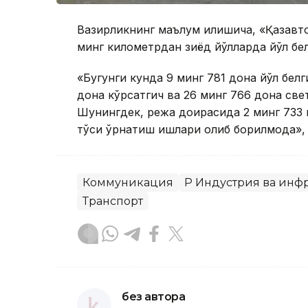
Вазирликнинг маълум қилишича, «Қазавт
минг километрдан зиёд йўлларда йўл бе
«Бугунги кунда 9 минг 781 дона йўл белг
дона кўрсатгич ва 26 минг 766 дона св
Шунингдек, режа доирасида 2 минг 733 
тўсиқ ўрнатиш ишлари олиб борилмоқда»,
Коммуникация
ҚР Индустрия ва ин
Транспорт
без автора