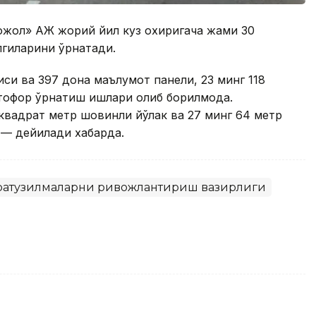
ожол» АЖ жорий йил куз охиригача жами 30
лгиларини ўрнатади.
иси ва 397 дона маълумот панели, 23 минг 118
етофор ўрнатиш ишлари олиб борилмоқда.
квадрат метр шовқинли йўлак ва 27 минг 64 метр
 — дейилади хабарда.
фратузилмаларни ривожлантириш вазирлиги