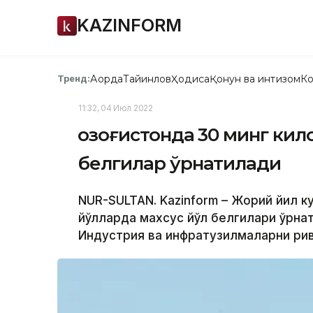
KAZINFORM
Ақорда
Тайинлов
Ҳодиса
Қонун ва интизом
Ко
Тренд:
11:32, 04 Июл 2022
Қозоғистонда 30 минг ки
белгилар ўрнатилади
NUR-SULTAN. Kazinform – Жорий йил к
йўлларда махсус йўл белгилари ўрнат
Индустрия ва инфратузилмаларни рив