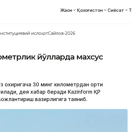
Жаҳон
Қозоғистон
Сиёсат
Т
нституциявий ислоҳот
Сайлов-2026
лометрлик йўлларда махсус
уз охиригача 30 минг километрдан ортиқ
илади, дея хабар беради Kazinform ҚР
ожлантириш вазирлигига таяниб.