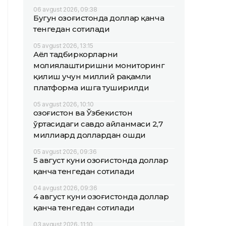
06 avgust 2026, 09:38
Бугун Қозоғистонда доллар қанча
тенгедан сотилади
05 avgust 2026, 13:15
Аёл тадбиркорларни
молиялаштиришни мониторинг
қилиш учун миллий рақамли
платформа ишга туширилди
05 avgust 2026, 10:10
Қозоғистон ва Ўзбекистон
ўртасидаги савдо айланмаси 2,7
миллиард доллардан ошди
05 avgust 2026, 09:36
5 август куни Қозоғистонда доллар
қанча тенгедан сотилади
04 avgust 2026, 09:36
4 август куни Қозоғистонда доллар
қанча тенгедан сотилади
03 avgust 2026, 11:10