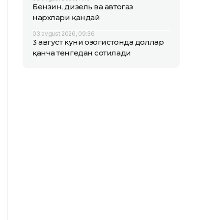
Бензин, дизель ва автогаз
нархлари қандай
03 avgust 2026, 09:36
3 август куни Қозоғистонда доллар
қанча тенгедан сотилади