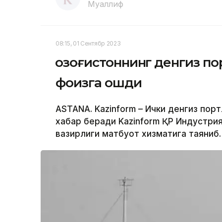
Муаллиф
08:15, 01 Сентябр 2023
Қозоғистоннинг денгиз п
фоизга ошди
ASTANA. Kazinform – Ички денгиз пор
хабар беради Kazinform ҚР Индустр
вазирлиги матбуот хизматига таяниб.