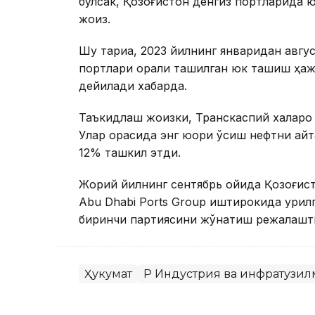
бўлсак, Қозоғистон денгиз портларида 
жоиз.
Шу тариқа, 2023 йилнинг январидан авгус
портлари орқали ташилган юк ташиш ҳаж
дейилади хабарда.
Таъкидлаш жоизки, Транскаспий халқаро
Улар орасида энг юқори ўсиш нефтни қа
12% ташкил этди.
Жорий йилнинг сентябрь ойида Қозоғис
Abu Dhabi Ports Group иштирокида қурил
биринчи партиясини жўнатиш режалашт
Ҳукумат
ҚР Индустрия ва инфратуз