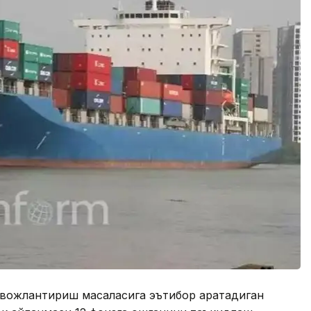
вожлантириш масаласига эътибор қаратадиган