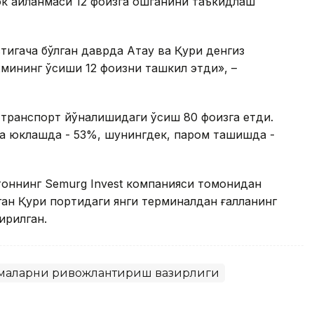
юк айланмаси 12 фоизга ошганини таъкидлаш
тигача бўлган даврда Ақтау ва Қуриқ денгиз
мининг ўсиши 12 фоизни ташкил этди», –
 транспорт йўналишидаги ўсиш 80 фоизга етди.
йта юклашда - 53%, шунингдек, паром ташишда -
тоннинг Semurg Invest компанияси томонидан
ган Қуриқ портидаги янги терминалдан ғалланинг
ирилган.
илмаларни ривожлантириш вазирлиги