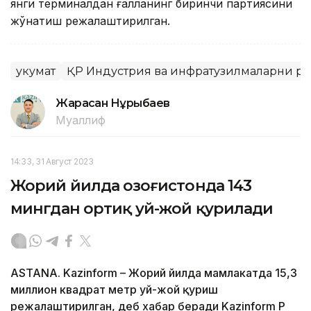
янги терминалдан ғалланинг биринчи партиясини
жўнатиш режалаштирилган.
Ҳукумат
ҚР Индустрия ва инфратузилмаларни р
Жарасқан Нұрыбаев
Муаллиф
14:33, 31 Август 2023
Жорий йилда Қозоғистонда 143
мингдан ортиқ уй-жой қурилади
ASTANA. Kazinform – Жорий йилда мамлакатда 15,3
миллион квадрат метр уй-жой қуриш
режалаштирилган, деб хабар беради Kazinform ҚР