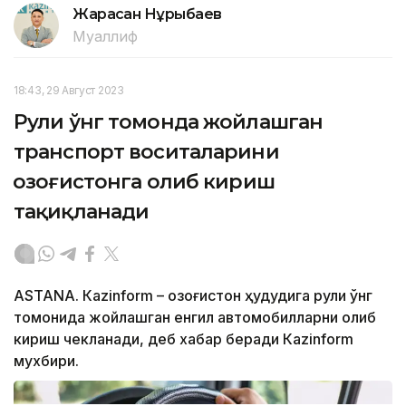
Жарасқан Нұрыбаев
Муаллиф
18:43, 29 Август 2023
Рули ўнг томонда жойлашган
транспорт воситаларини
Қозоғистонга олиб кириш
тақиқланади
ASTANА. Кazinform – Қозоғистон ҳудудига рули ўнг
томонида жойлашган енгил автомобилларни олиб
кириш чекланади, деб хабар беради Кazinform
мухбири.