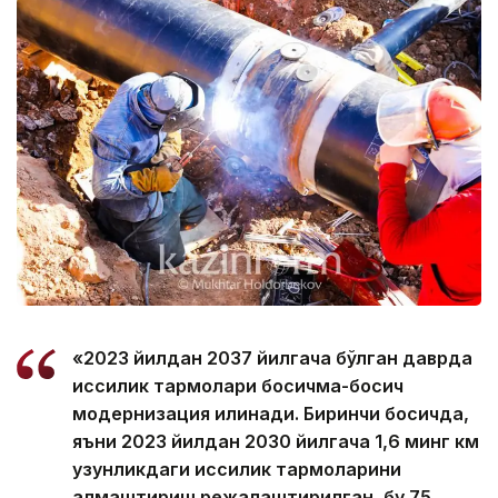
«2023 йилдан 2037 йилгача бўлган даврда
иссиқлик тармоқлари босқичма-босқич
модернизация қилинади. Биринчи босқичда,
яъни 2023 йилдан 2030 йилгача 1,6 минг км
узунликдаги иссиқлик тармоқларини
алмаштириш режалаштирилган, бу 75