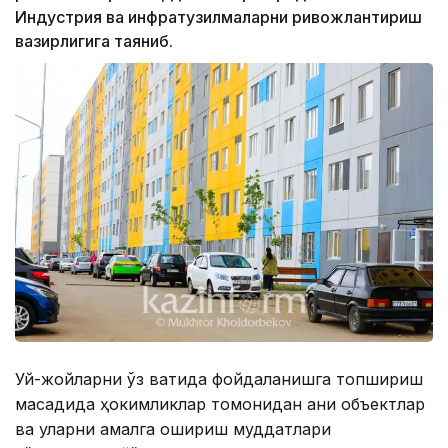
Индустрия ва инфратузилмаларни ривожлантириш
вазирлигига таяниб.
Уй-жойларни ўз вақтида фойдаланишга топшириш
мақсадида ҳокимликлар томонидан аниқ объектлар
ва уларни амалга ошириш муддатлари