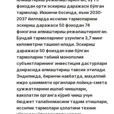
фоиздан ортиқ эскириш даражаси бўлган
тармоқлар. Иккинчи босқичда, яъни 2030-
2037 йилларда иссиқлик тармоқларини
эскириш даражаси 50 фоиздан 74
фоизгача алмаштириш режалаштирилган.
Бундай тармоқларнинг узунлиги 3,7 минг
километрни ташкил қилади. Эскириш
даражаси 50 фоиздан кам бўлган
тармоқларни табиий монополия
субъектларининг инвестиция дастурлари
доирасида алмаштириш тавсия этилади.
Эндиликда, биринчи навбатда, маҳаллий
ижро ҳокимияти органлари лойиҳа-смета
ҳужжатларини ишлаб чиқишлари,
ваколатли органга кўриб чиқиш учун
бюджет талабномасини тақдим этишлари,
иссиқлик тармоқлари ҳолатини техник