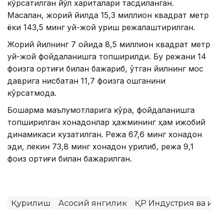
кўрсатилган йўл хариталари тасдиқланган.
Масалан, жорий йилда 15,3 миллион квадрат метр
ёки 143,5 минг уй-жой қуриш режалаштирилган.
Жорий йилнинг 7 ойида 8,5 миллион квадрат метр
уй-жой фойдаланишга топширилди. Бу режани 14
фоизга ортиғи билан бажариб, ўтган йилнинг мос
даврига нисбатан 11,7 фоизга ошганини
кўрсатмоқда.
Бошқарма маълумотларига кўра, фойдаланишга
топширилган хонадонлар ҳажмининг ҳам ижобий
динамикаси кузатилган. Режа 67,6 минг хонадон
эди, лекин 73,8 минг хонадон қурилиб, режа 9,1
фоиз ортиғи билан бажарилган.
Қурилиш
Асосий янгилик
ҚР Индустрия ва и