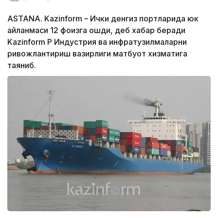
ASTANA. Kazinform – Ички денгиз портларида юк
айланмаси 12 фоизга ошди, деб хабар беради
Kazinform ҚР Индустрия ва инфратузилмаларни
ривожлантириш вазирлиги матбуот хизматига
таяниб.