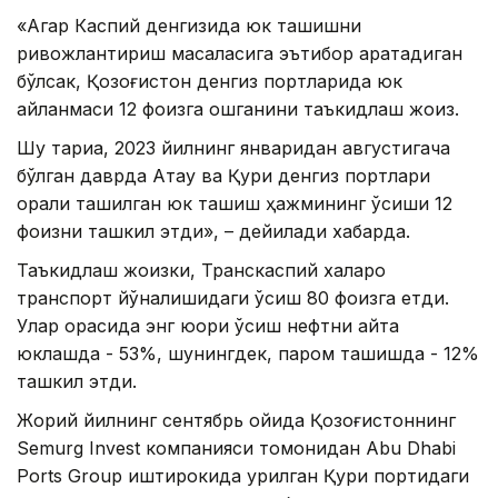
«Агар Каспий денгизида юк ташишни
ривожлантириш масаласига эътибор қаратадиган
бўлсак, Қозоғистон денгиз портларида юк
айланмаси 12 фоизга ошганини таъкидлаш жоиз.
Шу тариқа, 2023 йилнинг январидан августигача
бўлган даврда Ақтау ва Қуриқ денгиз портлари
орқали ташилган юк ташиш ҳажмининг ўсиши 12
фоизни ташкил этди», – дейилади хабарда.
Таъкидлаш жоизки, Транскаспий халқаро
транспорт йўналишидаги ўсиш 80 фоизга етди.
Улар орасида энг юқори ўсиш нефтни қайта
юклашда - 53%, шунингдек, паром ташишда - 12%
ташкил этди.
Жорий йилнинг сентябрь ойида Қозоғистоннинг
Semurg Invest компанияси томонидан Abu Dhabi
Ports Group иштирокида қурилган Қуриқ портидаги