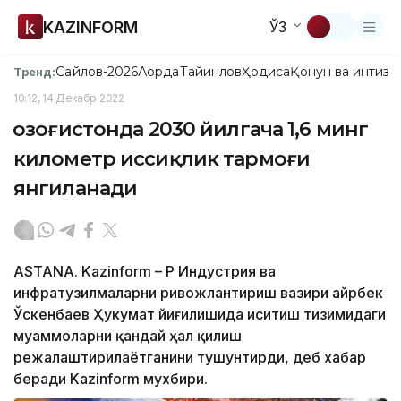
KAZINFORM
ЎЗ
Сайлов-2026
Ақорда
Тайинлов
Ҳодиса
Қонун ва интизо
Тренд:
10:12, 14 Декабр 2022
Қозоғистонда 2030 йилгача 1,6 минг
километр иссиқлик тармоғи
янгиланади
ASTANA. Kazinform – ҚР Индустрия ва
инфратузилмаларни ривожлантириш вазири Қайрбек
Ўскенбаев Ҳукумат йиғилишида иситиш тизимидаги
муаммоларни қандай ҳал қилиш
режалаштирилаётганини тушунтирди, деб хабар
беради Kazinform мухбири.