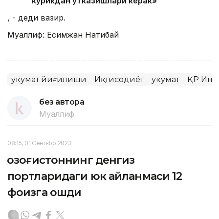
кўрикдан ўтказишлари керак»
, - деди вазир.
Муаллиф: Есимжан Нақтибай
Ҳукумат йиғилиши
Иқтисодиёт
Ҳукумат
ҚР Инд
без автора
Муаллиф
08:15, 01 Сентябр 2023
Қозоғистоннинг денгиз
портларидаги юк айланмаси 12
фоизга ошди