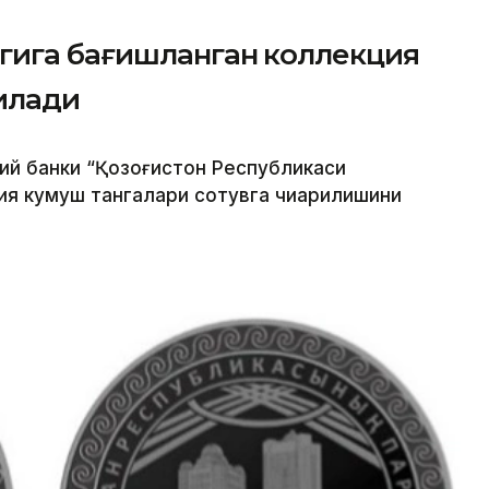
гига бағишланган коллекция
илади
лий банки “Қозоғистон Республикаси
ия кумуш тангалари сотувга чиқарилишини