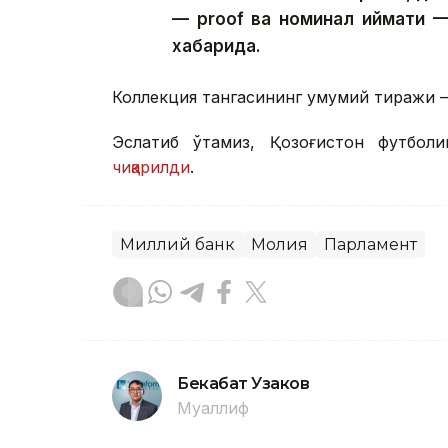
— proof ва номинал қиймати 
хабарида.
Коллекция тангасининг умумий тиражи —
Эслатиб ўтамиз, Қозоғистон футбол
чиқарилди
.
Миллий банк
Молия
Парламент
Бекабат Узаков
Муаллиф