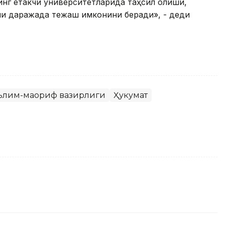
инг етакчи университетларида таҳсил олиши,
ли даражада тежаш имконини беради», - деди
аълим-маориф вазирлиги
Ҳукумат