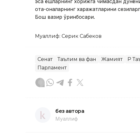
эса ёшларнинг хорижга чиқмасдан дунён
ота-оналарнинг харажатларини сезилар
Бош вазир ўринбосари.
Муаллиф: Серик Сабеков
Сенат
Таълим ва фан
Жамият
ҚР Т
Парламент
без автора
Муаллиф