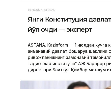
14:25, 05 Июл 2026
Янги Конституция давла
йўл очди — эксперт
ASTANА. Кazinform — 1 июлдан кучга 
анъанавий давлат бошқарув шаклини фу
ривожланишнинг замонавий тамойилла
тадқиқотлар институти” АЖ Барқарор 
директори Бақитгул Қамбар маълум қи