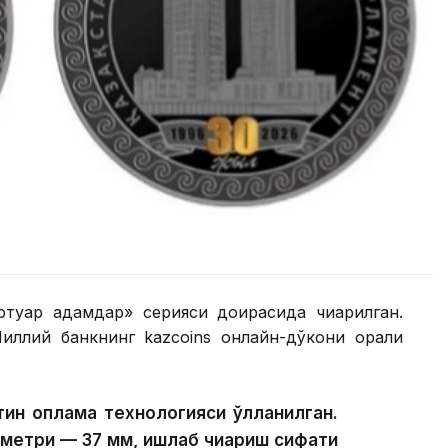
іртуар адамдар» серияси доирасида чиқарилган.
ллий банкнинг kazcoins онлайн-дўкони орқали
ин қоплама технологияси қўлланилган.
аметри — 37 мм, ишлаб чиқариш сифати