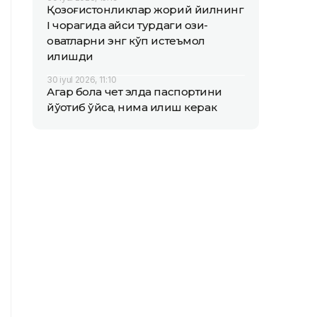
Қозоғистонликлар жорий йилнинг
I чорагида қайси турдаги озиқ-
овқатларни энг кўп истеъмол
қилишди
30 iyul 2026, 11:10
Агар бола чет элда паспортини
йўқотиб қўйса, нима қилиш керак