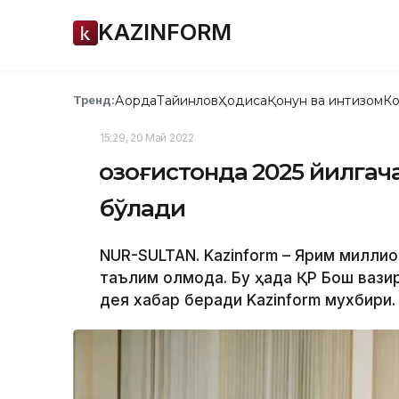
KAZINFORM
Ақорда
Тайинлов
Ҳодиса
Қонун ва интизом
Ко
Тренд:
15:29, 20 Май 2022
Қозоғистонда 2025 йилга
бўлади
NUR-SULTAN. Kazinform – Ярим миллио
таълим олмоқда. Бу ҳақда ҚР Бош ваз
дея хабар беради Kazinform мухбири.