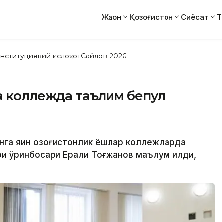
Жаҳон
Қозоғистон
Сиёсат
Т
нституциявий ислоҳот
Сайлов-2026
ча коллежда таълим бепул
нга яқин қозоғистонлик ёшлар коллежларда
ири ўринбосари Ерали Тоғжанов маълум қилди,