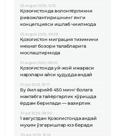
05 avgust 2026, 12:15
Қозоғистонда волонтёрликни
ривожлантиришнинг янги
концепцияси ишлаб чиқилмоқда
05 avgust 2026, 09:08
Қозоғистон миграция тизимини
меҳнат бозори талабларига
мослаштирмоқда
01 avgust 2026, 08:00
Қозоғистонда уй-жой ижараси
нархлари қайси ҳудудда қандай
31 iyul 2026, 18:17
Бу йил қарийб 450 минг болага
мактабга тайёргарлик кўришда
ёрдам берилади — вазирлик
31 iyul 2026, 08:00
1 августдан Қозоғистонда қандай
муҳим ўзгаришлар юз беради
30 iyul 2026, 15:19