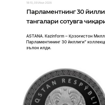
18:10, 09 Июл 2026
Парламентнинг 30 йилли
тангалари сотувга чиқар
ASTANА. Кazinform – Қозоғистон Мил
Парламентининг 30 йиллиги” коллекц
эълон қилди.