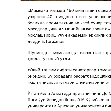
«Мамлакатимизда 490 мингга яқин ёшлар 
уларнинг 40 фоиздан ортиғи тўлов асоси
босқичма-босқич техник ва касб-ҳунар т
мақсадлар учун 45 минг қўшимча грант а
мослаштириш учун академик эркинлик жор
дейди Е.Тоғжанов.
Шунингдек, мамлакатда очилаётган хор
ҳақида тўхталиб ўтди.
«Олий таълим сифати сенаторлар томон
биридир. Бу борадаги рақобатбардошли
яхши университетлари филиалларини оч
Ўтган йили Алматида Британиянинг Де 
Янги ўқув йилидан бошлаб М.Қўзибаев 
университети Аризона университети била