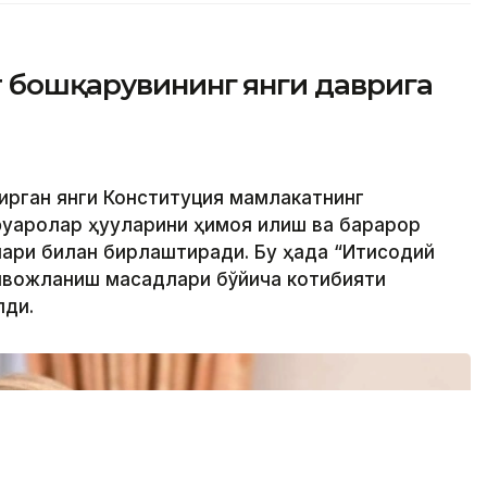
т бошқарувининг янги даврига
кирган янги Конституция мамлакатнинг
қаролар ҳуқуқларини ҳимоя қилиш ва барқарор
ри билан бирлаштиради. Бу ҳақда “Иқтисодий
ривожланиш мақсадлари бўйича котибияти
лди.