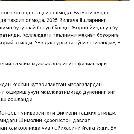
коллежларда таҳсил олмоқда. Бугунги кунда
да таҳсил олмоқда. 2025 йилгача ёшларнинг
аълими бутунлай бепул бўлади. Жорий йилда ушбу
жратилди. Коллеждаги таълимни меҳнат бозорига
ий этилди. Ўқув дастурлари тўлиқ янгиланди», –
ижий таълим муассасаларининг филиаллари
идан кескин кўтарилаётган масалалардан
кни ошириш учун мамлакатимизда дунёнинг энг
иш бошланди.
Монфорт университети филиали ташкил этилди.
номидаги Шимолий Қозоғистон давлат
н ҳамкорликда ўқув лойиҳасини йўлга қўяди. Бу