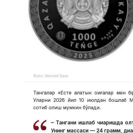
Фото: Миллий банк
Тангалар «Есте қалатын оқиғалар мен б
Уларни 2026 йил 10 июлдан бошлаб Ми
сотиб олиш мумкин бўлади.
– Тангани ишлаб чиқаришда олт
Унинг массаси — 24 грамм, ди