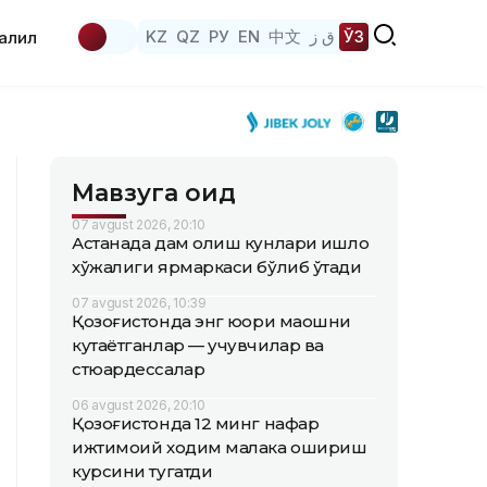
KZ
QZ
РУ
EN
中文
ق ز
ЎЗ
аҳлил
Мавзуга оид
07 avgust 2026, 20:10
Астанада дам олиш кунлари қишлоқ
хўжалиги ярмаркаси бўлиб ўтади
07 avgust 2026, 10:39
Қозоғистонда энг юқори маошни
кутаётганлар — учувчилар ва
стюардессалар
06 avgust 2026, 20:10
Қозоғистонда 12 минг нафар
ижтимоий ходим малака ошириш
курсини тугатди