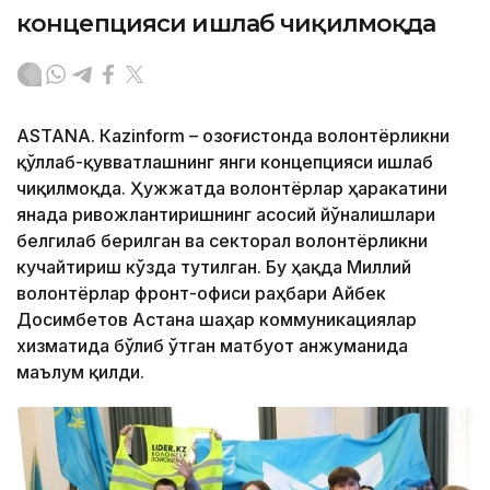
концепцияси ишлаб чиқилмоқда
ASTANА. Кazinform – Қозоғистонда волонтёрликни
қўллаб-қувватлашнинг янги концепцияси ишлаб
чиқилмоқда. Ҳужжатда волонтёрлар ҳаракатини
янада ривожлантиришнинг асосий йўналишлари
белгилаб берилган ва секторал волонтёрликни
кучайтириш кўзда тутилган. Бу ҳақда Миллий
волонтёрлар фронт-офиси раҳбари Айбек
Досимбетов Астана шаҳар коммуникациялар
хизматида бўлиб ўтган матбуот анжуманида
маълум қилди.