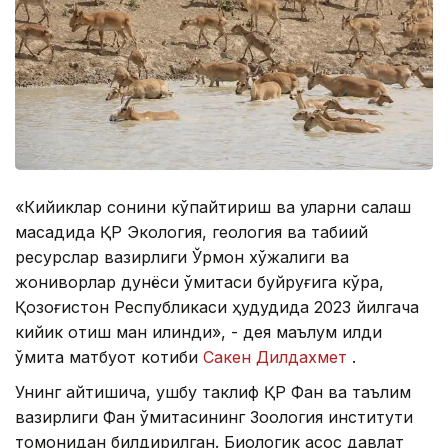
«Кийиклар сонини кўпайтириш ва уларни сақлаш
мақсадида ҚР Экология, геология ва табиий
ресурслар вазирлиги Ўрмон хўжалиги ва
жониворлар дунёси қўмитаси буйруғига кўра,
Қозоғистон Республикаси ҳудудида 2023 йилгача
кийик отиш ман қилинди», - дея маълум қилди
қўмита матбуот котиби
Сакен Дилдахмет
.
Унинг айтишича, ушбу таклиф ҚР Фан ва таълим
вазирлиги Фан қўмитасининг Зоология институти
томонидан билдирилган. Биологик асос давлат