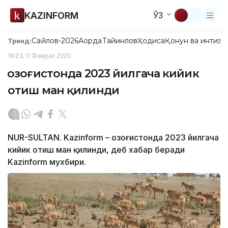
KAZINFORM
ЎЗ
Сайлов-2026
Ақорда
Тайинлов
Ҳодиса
Қонун ва интизо
Тренд:
18:23, 11 Феврал 2020
Қозоғистонда 2023 йилгача кийик
отиш ман қилинди
NUR-SULTAN. Kazinform – Қозоғистонда 2023 йилгача
кийик отиш ман қилинди, деб хабар беради
Kazinform мухбири.