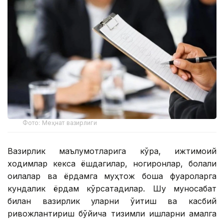
Фото: Меҳнат вазирлиги
Вазирлик маълумотларига кўра, ижтимоий
ходимлар кекса ёшдагилар, ногиронлар, болали
оилалар ва ёрдамга муҳтож бошқа фуқароларга
кундалик ёрдам кўрсатадилар. Шу муносабат
билан вазирлик уларни ўқитиш ва касбий
ривожлантириш бўйича тизимли ишларни амалга