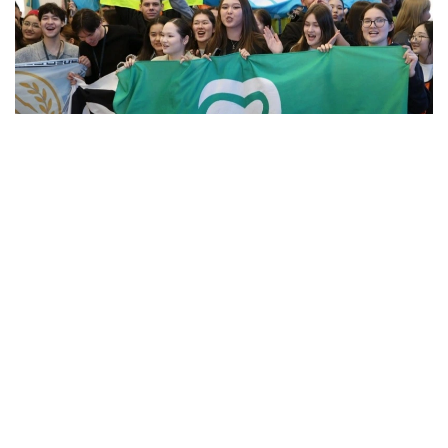
Фото: Алмати ҳокимлиги
Унинг сўзларига кўра, концепцияга киритилган
муҳим йўналишлардан бири — секторал
волонтёрликни ривожлантириш.
– Волонтёрлик 14 та йўналишда амалга
оширилади. Ҳозирда улардан 12 таси учун
методологик воситалар ишлаб чиқилган.
Ўтган йили 8 та, бу йил эса яна 4 та
йўналиш бўйича методологиялар ишлаб