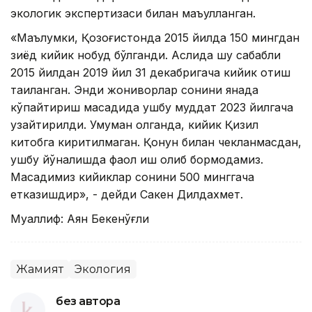
экологик экспертизаси билан маъқулланган.
«Маълумки, Қозоғистонда 2015 йилда 150 мингдан
зиёд кийик нобуд бўлганди. Аслида шу сабабли
2015 йилдан 2019 йил 31 декабригача кийик отиш
тақиқланган. Энди жониворлар сонини янада
кўпайтириш мақсадида ушбу муддат 2023 йилгача
узайтирилди. Умуман олганда, кийик Қизил
китобга киритилмаган. Қонун билан чекланмасдан,
ушбу йўналишда фаол иш олиб бормоқдамиз.
Мақсадимиз кийиклар сонини 500 минггача
етказишдир», - дейди Сакен Дилдахмет.
Муаллиф: Аян Бекенўғли
Жамият
Экология
без автора