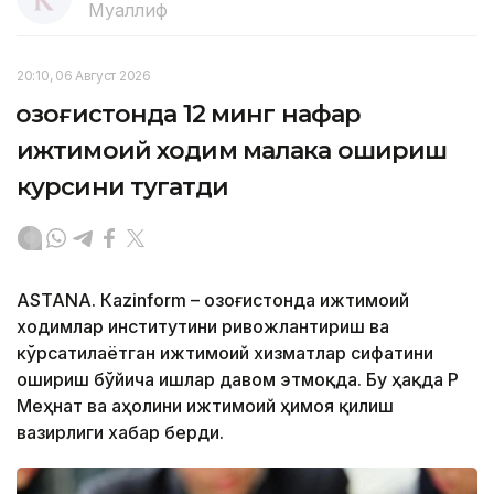
Муаллиф
20:10, 06 Август 2026
Қозоғистонда 12 минг нафар
ижтимоий ходим малака ошириш
курсини тугатди
ASTANА. Кazinform – Қозоғистонда ижтимоий
ходимлар институтини ривожлантириш ва
кўрсатилаётган ижтимоий хизматлар сифатини
ошириш бўйича ишлар давом этмоқда. Бу ҳақда ҚР
Меҳнат ва аҳолини ижтимоий ҳимоя қилиш
вазирлиги хабар берди.