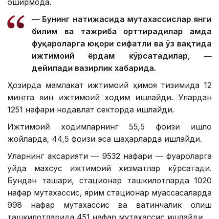
оширмоқда.
— Бунинг натижасида мутахассислар янги
билим ва тажриба орттирадилар ҳамда
фуқароларга юқори сифатли ва ўз вақтида
ижтимоий ёрдам кўрсатадилар, —
дейилади вазирлик хабарида.
Ҳозирда мамлакат ижтимоий ҳимоя тизимида 12
мингга яқин ижтимоий ходим ишлайди. Улардан
1251 нафари нодавлат секторда ишлайди.
Ижтимоий ходимларнинг 55,5 фоизи қишлоқ
жойларда, 44,5 фоизи эса шаҳарларда ишлайди.
Уларнинг аксарияти — 9532 нафари — фуқароларга
уйда махсус ижтимоий хизматлар кўрсатади.
Бундан ташқари, стационар ташкилотларда 1020
нафар мутахассис, ярим стационар муассасаларда
998 нафар мутахассис ва вақтинчалик қолиш
ташкилотларида 451 нафар мутахассис ишлайди.