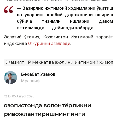
— Вазирлик ижтимоий ходимларни ўқитиш
ва уларнинг касбий даражасини ошириш
бўйича тизимли ишларни давом
эттирмоқда, — дейилади хабарда.
Эслатиб ўтамиз, Қозоғистон Ижтимоий тараққиёт
индексида
61-ўринни эгаллади
.
Жамият
ҚР Меҳнат ва аҳолини ижтимоий ҳимоя
Бекабат Узаков
Муаллиф
12:15, 05 Август 2026
Қозоғистонда волонтёрликни
ривожлантиришнинг янги