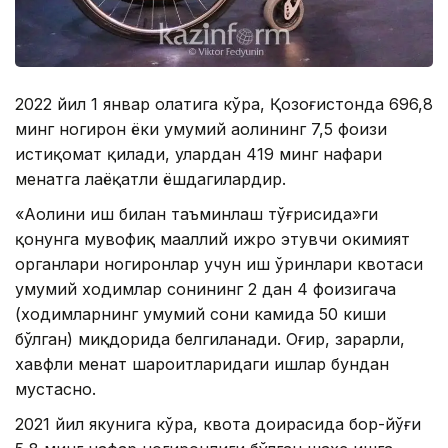
2022 йил 1 январ ҳолатига кўра, Қозоғистонда 696,8
минг ногирон ёки умумий аҳолининг 7,5 фоизи
истиқомат қилади, улардан 419 минг нафари
меҳнатга лаёқатли ёшдагилардир.
«Аҳолини иш билан таъминлаш тўғрисида»ги
қонунга мувофиқ маҳаллий ижро этувчи ҳокимият
органлари ногиронлар учун иш ўринлари квотаси
умумий ходимлар сонининг 2 дан 4 фоизигача
(ходимларнинг умумий сони камида 50 киши
бўлган) миқдорида белгиланади. Оғир, зарарли,
хавфли меҳнат шароитларидаги ишлар бундан
мустасно.
2021 йил якунига кўра, квота доирасида бор-йўғи