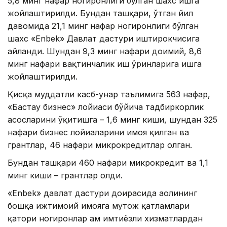
5,8 минг нафар ногиронлиги бўлган шахс ишга
жойлаштирилди. Бундан ташқари, ўтган йил
давомида 21,1 минг нафар ногиронлиги бўлган
шахс «Еnbek» Давлат дастури иштирокчисига
айланди. Шундан 9,3 минг нафари доимий, 8,6
минг нафари вақтинчалик иш ўринларига ишга
жойлаштирилди.
Қисқа муддатли касб-ҳунар таълимига 563 нафар,
«Бастау бизнес» лойиҳаси бўйича тадбиркорлик
асосларини ўқитишга – 1,6 минг киши, шундан 325
нафари бизнес лойиҳаларини ҳимоя қилган ва
грантлар, 46 нафари микрокредитлар олган.
Бундан ташқари 460 нафари микрокредит ва 1,1
минг киши – грантлар олди.
«Еnbek» давлат дастури доирасида аҳолининг
бошқа ижтимоий ҳимояга муҳтож қатламлари
қатори ногиронлар ҳам имтиёзли хизматлардан