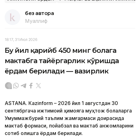
без автора
Муаллиф
18:17, 31 Июл 2026
Бу йил қарийб 450 минг болага
мактабга тайёргарлик кўришда
ёрдам берилади — вазирлик
ASTANА. Кazinform – 2026 йил 1 августдан 30
сентябргача ижтимоий ҳимояга муҳтож болаларга
Умуммажбурий таълим жамғармаси доирасида
мактаб формаси, пойабзал ва мактаб анжомларини
сотиб олишга ёрдам берилади.