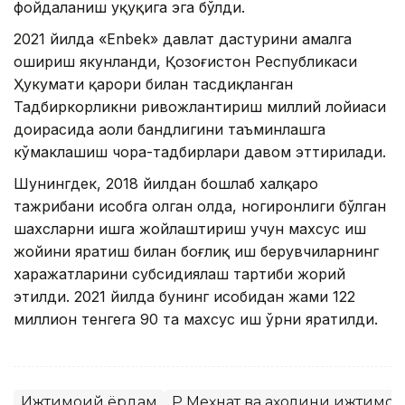
фойдаланиш ҳуқуқига эга бўлди.
2021 йилда «Еnbek» давлат дастурини амалга
ошириш якунланди, Қозоғистон Республикаси
Ҳукумати қарори билан тасдиқланган
Тадбиркорликни ривожлантириш миллий лойиҳаси
доирасида аҳоли бандлигини таъминлашга
кўмаклашиш чора-тадбирлари давом эттирилади.
Шунингдек, 2018 йилдан бошлаб халқаро
тажрибани ҳисобга олган ҳолда, ногиронлиги бўлган
шахсларни ишга жойлаштириш учун махсус иш
жойини яратиш билан боғлиқ иш берувчиларнинг
харажатларини субсидиялаш тартиби жорий
этилди. 2021 йилда бунинг ҳисобидан жами 122
миллион тенгега 90 та махсус иш ўрни яратилди.
Ижтимоий ёрдам
ҚР Меҳнат ва аҳолини ижтимо