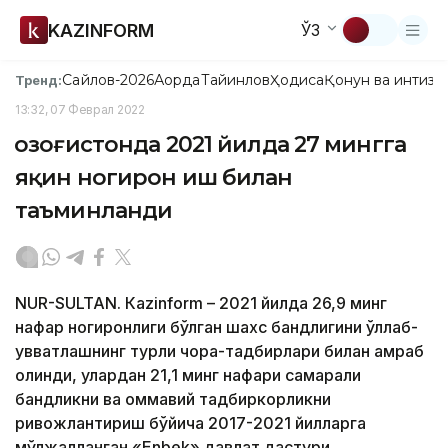
KAZINFORM
ЎЗ
Сайлов-2026
Ақорда
Тайинлов
Ҳодиса
Қонун ва интизо
Тренд:
13:32, 07 Феврал 2022
Қозоғистонда 2021 йилда 27 мингга
яқин ногирон иш билан
таъминланди
NUR-SULTAN. Кazinform – 2021 йилда 26,9 минг
нафар ногиронлиги бўлган шахс бандлигини қўллаб-
қувватлашнинг турли чора-тадбирлари билан қамраб
олинди, улардан 21,1 минг нафари самарали
бандликни ва оммавий тадбиркорликни
ривожлантириш бўйича 2017-2021 йилларга
мўлжалланган «Еnbek» давлат дастури