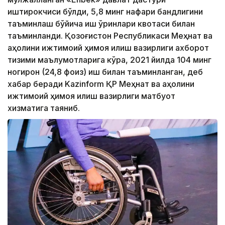
иштирокчиси бўлди, 5,8 минг нафари бандлигини
таъминлаш бўйича иш ўринлари квотаси билан
таъминланди. Қозоғистон Республикаси Меҳнат ва
аҳолини ижтимоий ҳимоя қилиш вазирлиги ахборот
тизими маълумотларига кўра, 2021 йилда 104 минг
ногирон (24,8 фоиз) иш билан таъминланган, деб
хабар беради Kazinform ҚР Меҳнат ва аҳолини
ижтимоий ҳимоя қилиш вазирлиги матбуот
хизматига таяниб.