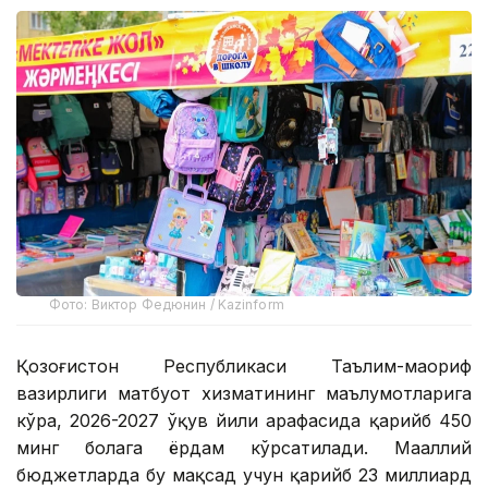
Фото: Виктор Федюнин / Kazinform
Қозоғистон Республикаси Таълим-маориф
вазирлиги матбуот хизматининг маълумотларига
кўра, 2026-2027 ўқув йили арафасида қарийб 450
минг болага ёрдам кўрсатилади. Маҳаллий
бюджетларда бу мақсад учун қарийб 23 миллиард