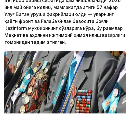
эътибор бериш сифатида ҳам нишонланади. 2026
йил май ойига келиб, мамлакатда атиги 57 нафар
Улуғ Ватан уруши фахрийлари қолди — уларнинг
ҳаёти фронт ва Ғалаба билан бевосита боғлиқ.
Кazinform мухбирининг сўзларига кўра, бу рақамлар
Меҳнат ва аҳолини ижтимоий ҳимоя қилиш вазирлиги
томонидан тақдим этилган.
Фото: Солтан Жексенбеков/Kazinform