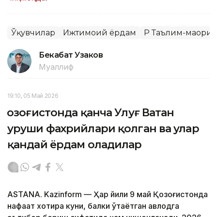
Ўқувчилар
Ижтимоий ёрдам
ҚР Таълим-маори
Бекабат Узаков
Муаллиф
19:10, 05 Май 2026
Қозоғистонда қанча Улуғ Ватан
уруши фахрийлари қолган ва улар
қандай ёрдам оладилар
ASTANA. Kazinform — Ҳар йили 9 май Қозоғистонда
нафақат хотира куни, балки ўтаётган авлодга