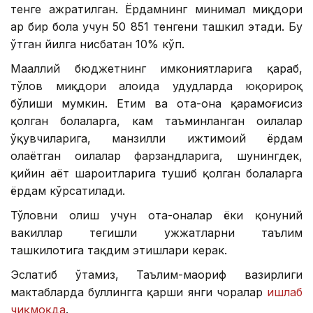
тенге ажратилган. Ёрдамнинг минимал миқдори
ҳар бир бола учун 50 851 тенгени ташкил этади. Бу
ўтган йилга нисбатан 10% кўп.
Маҳаллий бюджетнинг имкониятларига қараб,
тўлов миқдори алоҳида ҳудудларда юқорироқ
бўлиши мумкин. Етим ва ота-она қарамоғисиз
қолган болаларга, кам таъминланган оилалар
ўқувчиларига, манзилли ижтимоий ёрдам
олаётган оилалар фарзандларига, шунингдек,
қийин ҳаёт шароитларига тушиб қолган болаларга
ёрдам кўрсатилади.
Тўловни олиш учун ота-оналар ёки қонуний
вакиллар тегишли ҳужжатларни таълим
ташкилотига тақдим этишлари керак.
Эслатиб ўтамиз, Таълим-маориф вазирлиги
мактабларда буллингга қарши янги чоралар
ишлаб
чиқмоқда
.