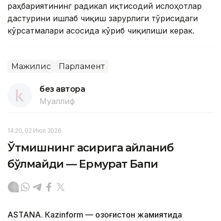
раҳбариятининг радикал иқтисодий ислоҳотлар
дастурини ишлаб чиқиш зарурлиги тўғрисидаги
кўрсатмалари асосида кўриб чиқилиши керак.
Мажилис
Парламент
без автора
Муаллиф
14:20, 02 Июл 2026
Ўтмишнинг асирига айланиб
бўлмайди — Ермурат Бапи
ASTANА. Кazinform — Қозоғистон жамиятида