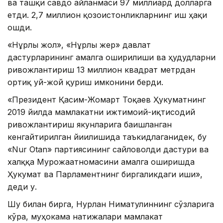
ва ташқи савдо айланмаси 97 миллиард долларга
етди. 2,7 миллион қозоғистонликларнинг иш ҳақи
ошди.
«Нұрлы жол», «Нұрлы жер» давлат
дастурларининг амалга оширилиши ва ҳудудларни
ривожлантириш 13 миллион квадрат метрдан
ортиқ уй-жой қуриш имконини берди.
«Президент Қасим-Жомарт Тоқаев Ҳукуматнинг
2019 йилда мамлакатни ижтимоий-иқтисодий
ривожлантириш якунларига бағишланган
кенгайтирилган йиғилишида таъкидлаганидек, бу
«Nur Otan» партиясининг сайловолди дастури ва
халққа Мурожаатномасини амалга оширишда
Ҳукумат ва Парламентнинг биргаликдаги иши»,
деди у.
Шу билан бирга, Нурлан Ниғматулиннинг сўзларига
кўра, муҳокама натижалари мамлакат