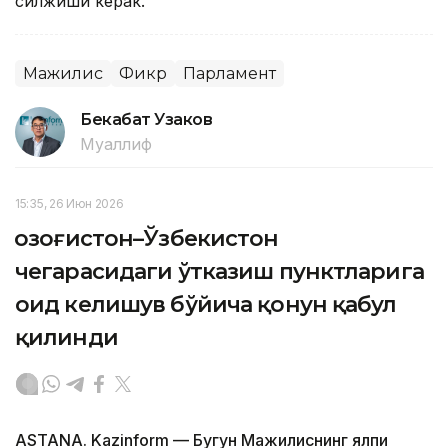
силжиши керак.
Мажилис
Фикр
Парламент
Бекабат Узаков
Муаллиф
15:35, 26 Июн 2026
Қозоғистон–Ўзбекистон
чегарасидаги ўтказиш пунктларига
оид келишув бўйича қонун қабул
қилинди
ASTANA. Kazinform — Бугун Мажилиснинг ялпи