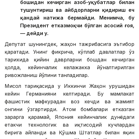
бошидан кечирган азоб-уқубатлар билан
тушунтириш ва айбдорларни қидириш ҳеч
қандай натижа бермайди. Менимча, бу
Президент етказмоқчи бўлган асосий ғоя,
— дейди у.
Депутат шунингдек, жаҳон тажрибасига эътибор
қаратади. Унинг фикрича, кўплаб давлатлар ўз
тарихида қийин даврларни бошдан кечирган
ҳолда, кейинчалик келажакка йўналтирилган
ривожланиш йўлини танладилар.
Мисол тариқасида у Иккинчи Жаҳон урушидан
кейин Германияни келтиради. Бу мамлакат
фашистик мафкурадан воз кечди ва жамият
онгини ўзгартирди. Атом бомбалари етказган
зарарга қарамай, Япония кейинчалик дунёдаги
етакчи технологик ва иқтисодий кучлардан
бирига айланди ва Қўшма Штатлар билан яқин