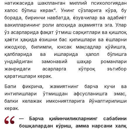
натижасида шаклланган миллий психологиядан
халос бўлиш керак". Унинг сўзларига кўра, бу
борада, биринчи навбатда, ёзувчилар ва адабиёт
вакилларининг роли алоҳида аҳамиятга эга. Улар
ўз асарларида фақат ўтмиш сарқитлари ва қишлоқ
ҳаёти ҳақида ёзишни бас қилишлари ва ёшларни
ижодкор, билимли, юксак мақсадлар қўйишга,
қалбларида ва ишларида ҳалол бўлишга
ундайдиган замонавий шаҳар романлари
жанридаги асарларга кўпроқ эътибор
қаратишлари керак.
Бапи фикрича, жамиятнинг барча кучи ва
интилишлари ўтмишдан афсусланишга эмас,
балки келажак имкониятларига йўналтирилиши
керак.
— Барча қийинчиликларнинг сабабини
бошқалардан кўриш, ҳамма нарсани халқ