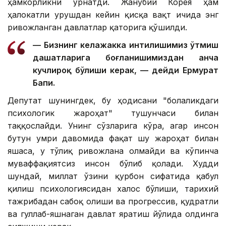
ҳамкорликни ўрнатди. Жанубий Корея ҳам
ҳалокатли урушдан кейин қисқа вақт ичида энг
ривожланган давлатлар қаторига қўшилди.
— Бизнинг келажакка интилишимиз ўтмиш
даҳшатларига боғланишимиздан анча
кучлироқ бўлиши керак, — дейди Ермурат
Бапи.
Депутат шунингдек, бу ҳодисани "болаликдаги
психологик жароҳат" тушунчаси билан
таққослайди. Унинг сўзларига кўра, агар инсон
бутун умри давомида фақат шу жароҳат билан
яшаса, у тўлиқ ривожлана олмайди ва кўпинча
муваффақиятсиз инсон бўлиб қолади. Худди
шундай, миллат ўзини қурбон сифатида қабул
қилиш психологиясидан халос бўлиши, тарихий
тажрибадан сабоқ олиши ва прогрессив, қудратли
ва гуллаб-яшнаган давлат яратиш йўлида олдинга