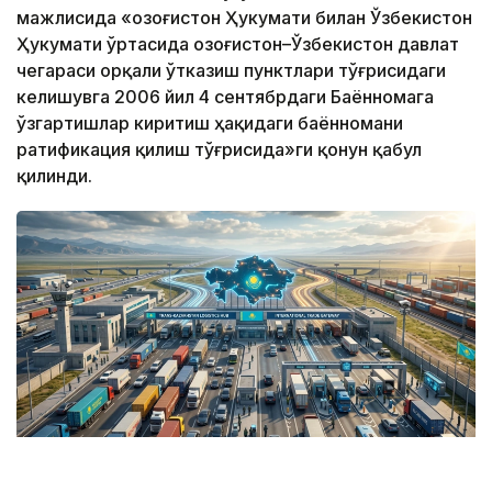
мажлисида «Қозоғистон Ҳукумати билан Ўзбекистон
Ҳукумати ўртасида Қозоғистон–Ўзбекистон давлат
чегараси орқали ўтказиш пунктлари тўғрисидаги
келишувга 2006 йил 4 сентябрдаги Баённомага
ўзгартишлар киритиш ҳақидаги баённомани
ратификация қилиш тўғрисида»ги қонун қабул
қилинди.
Коллаж: Kazinform / ЖИ