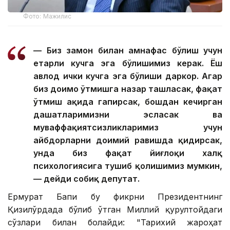
Фото: Мажилис
— Биз замон билан ҳамнафас бўлиш учун
етарли кучга эга бўлишимиз керак. Ёш
авлод ички кучга эга бўлиши даркор. Агар
биз доимо ўтмишга назар ташласак, фақат
ўтмиш ҳақида гапирсак, бошдан кечирган
даҳшатларимизни эсласак ва
муваффақиятсизликларимиз учун
айбдорларни доимий равишда қидирсак,
унда биз фақат йиғлоқи халқ
психологиясига тушиб қолишимиз мумкин,
— дейди собиқ депутат.
Ермурат Бапи бу фикрни Президентнинг
Қизилўрдада бўлиб ўтган Миллий қурултойдаги
сўзлари билан боғлайди: "Тарихий жароҳат