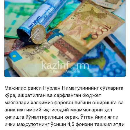
Мажилис раиси Нурлан Ниғматулиннинг сўзларига
кўра, ажратилган ва сарфланган бюджет
маблағлари халқимиз фаровонлигини оширишга ва
аниқ ижтимоий-иқтисодий муаммоларни ҳал
қилишга йўналтирилиши керак. Ўтган йили ялпи
ички маҳсулотнинг ўсиши 4,5 фоизни ташкил этди