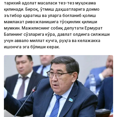
тарихий адолат масаласи тез-тез муҳокама
қилинади. Бироқ, ўтмиш даҳшатларига доимо
эътибор қаратиш ва уларга боғланиб қолиш
мамлакат ривожланишига тўсқинлик қилиши
мумкин. Мажилиснинг собиқ депутати Ермурат
Бапининг сўзларига кўра, давлат олдинга силжиши
учун аввало миллат кучга, руҳга ва келажакка
ишончга эга бўлиши керак.