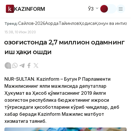
KAZINFORM
ЎЗ
Сайлов-2026
Ақорда
Тайинлов
Ҳодиса
Қонун ва интизо
Тренд:
15:38, 10 Июн 2020
Қозоғистонда 2,7 миллион одамнинг
иш ҳақи ошди
NUR-SULTAN. Kazinform – Бугун ҚР Парламенти
Мажилисининг ялпи мажлисида депутатлар
Ҳукумат ва Ҳисоб қўмитасининг 2019 йилги
Қозоғистон республика бюджетининг ижроси
тўғрисидаги ҳисоботларини кўриб чиқдилар, деб
хабар беради Kazinform Мажилис матбуот
хизматига таяниб.