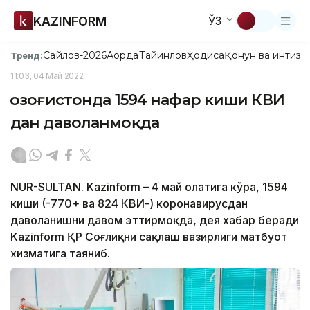
KAZINFORM
ЎЗ
Сайлов-2026
Ақорда
Тайинлов
Ҳодиса
Қонун ва интизо
Тренд:
11:03, 04 Май 2022
Қозоғистонда 1594 нафар киши КВИ
дан даволанмоқда
NUR-SULTAN. Kazinform – 4 май ҳолатига кўра, 1594
киши (-770+ ва 824 КВИ-) коронавирусдан
даволанишни давом эттирмоқда, дея хабар беради
Kazinform ҚР Соғлиқни сақлаш вазирлиги матбуот
хизматига таяниб.