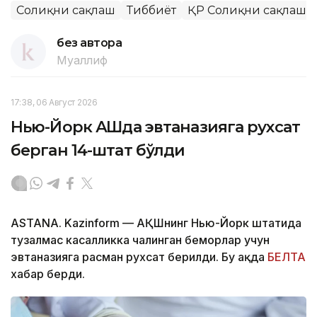
Соғлиқни сақлаш
Тиббиёт
ҚР Соғлиқни сақлаш 
без автора
Муаллиф
17:38, 06 Август 2026
Нью-Йорк АҚШда эвтаназияга рухсат
берган 14-штат бўлди
ASTANA. Kazinform — АҚШнинг Нью-Йорк штатида
тузалмас касалликка чалинган беморлар учун
эвтаназияга расман рухсат берилди. Бу ҳақда
БЕЛТА
хабар берди.