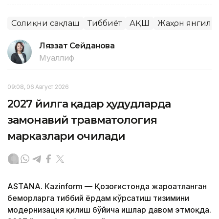
Соғлиқни сақлаш
Тиббиёт
АҚШ
Жаҳон янгили
Ляззат Сейданова
Муаллиф
09:08, 06 Август 2026
2027 йилга қадар ҳудудларда
замонавий травматология
марказлари очилади
ASTANА. Кazinform — Қозоғистонда жароҳатланган
беморларга тиббий ёрдам кўрсатиш тизимини
модернизация қилиш бўйича ишлар давом этмоқда.