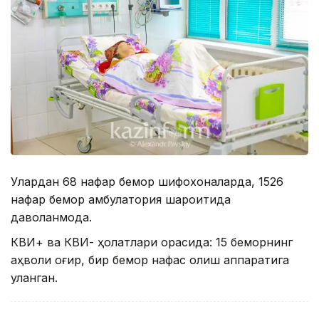
Улардан 68 нафар бемор шифохоналарда, 1526
нафар бемор амбулатория шароитида
даволанмоқда.
КВИ+ ва КВИ- ҳолатлари орасида: 15 беморнинг
аҳволи оғир, бир бемор нафас олиш аппаратига
уланган.