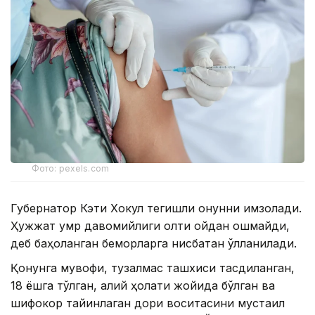
Фото: pexels.com
Губернатор Кэти Хокул тегишли қонунни имзолади.
Ҳужжат умр давомийлиги олти ойдан ошмайди,
деб баҳоланган беморларга нисбатан қўлланилади.
Қонунга мувофиқ, тузалмас ташхиси тасдиқланган,
18 ёшга тўлган, ақлий ҳолати жойида бўлган ва
шифокор тайинлаган дори воситасини мустақил