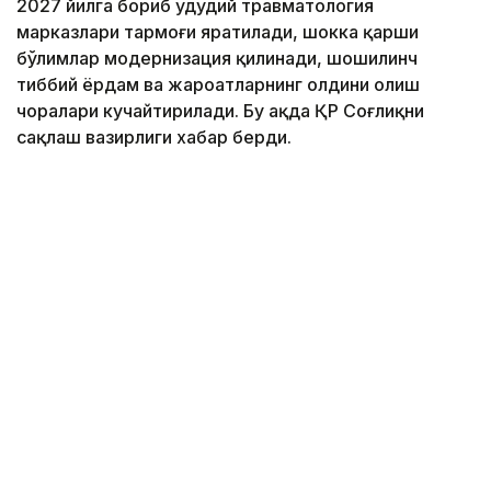
2027 йилга бориб ҳудудий травматология
марказлари тармоғи яратилади, шокка қарши
бўлимлар модернизация қилинади, шошилинч
тиббий ёрдам ва жароҳатларнинг олдини олиш
чоралари кучайтирилади. Бу ҳақда ҚР Соғлиқни
сақлаш вазирлиги хабар берди.
Фото: Марказий коммуникациялар хизмати