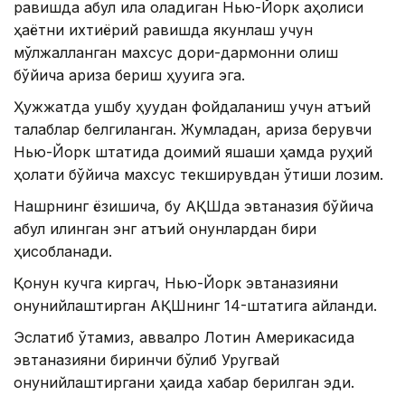
равишда қабул қила оладиган Нью-Йорк аҳолиси
ҳаётни ихтиёрий равишда якунлаш учун
мўлжалланган махсус дори-дармонни олиш
бўйича ариза бериш ҳуқуқига эга.
Ҳужжатда ушбу ҳуқуқдан фойдаланиш учун қатъий
талаблар белгиланган. Жумладан, ариза берувчи
Нью-Йорк штатида доимий яшаши ҳамда руҳий
ҳолати бўйича махсус текширувдан ўтиши лозим.
Нашрнинг ёзишича, бу АҚШда эвтаназия бўйича
қабул қилинган энг қатъий қонунлардан бири
ҳисобланади.
Қонун кучга киргач, Нью-Йорк эвтаназияни
қонунийлаштирган АҚШнинг 14-штатига айланди.
Эслатиб ўтамиз, аввалроқ Лотин Америкасида
эвтаназияни биринчи бўлиб Уругвай
қонунийлаштиргани ҳақида хабар берилган эди.