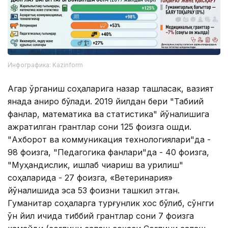
Инфографика: Kazinform
Агар ўрганиш соҳаларига назар ташласак, вазият
янада аниқроқ бўлади. 2019 йилдан бери "Табиий
фанлар, математика ва статистика" йўналишига
ажратилган грантлар сони 125 фоизга ошди.
"Ахборот ва коммуникация технологиялари"да -
98 фоизга, "Педагогика фанлари"да - 40 фоизга,
"Муҳандислик, ишлаб чиқариш ва қурилиш"
соҳаларида - 27 фоизга, «Ветеринария»
йўналишида эса 53 фоизни ташкил этган.
Гуманитар соҳаларга турғунлик хос бўлиб, сўнгги
ўн йил ичида тиббий грантлар сони 7 фоизга