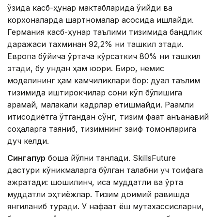
ўзида касб-ҳунар мактабларида ўқийди ва
корхоналарда шартномалар асосида ишлайди.
Германия касб-ҳунар таълими тизимида бандлик
даражаси тахминан 92,2% ни ташкил этади.
Европа бўйича ўртача кўрсаткич 80% ни ташкил
этади, бу ундан ҳам юқори. Бироқ, немис
моделининг ҳам камчиликлари бор: дуал таълим
тизимида иштирокчилар сони кўп бўлишига
қарамай, малакали кадрлар етишмайди. Рақамли
иқтисодиётга ўтгандан сўнг, тизим фақат анъанавий
соҳаларга таяниб, тизимнинг заиф томонларига
дуч келди.
Сингапур
бошқа йўлни танлади. SkillsFuture
дастури кўникмаларга бўлган талабни уч тоифага
ажратади: шошилинч, қисқа муддатли ва ўрта
муддатли эҳтиёжлар. Тизим доимий равишда
янгиланиб туради. У нафақат ёш мутахассисларни,