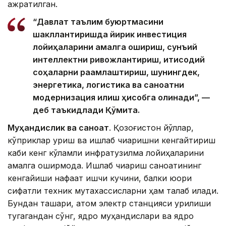
ажратилган.
“Давлат таълим буюртмасини
шакллантиришда йирик инвестиция
лойиҳаларини амалга ошириш, сунъий
интеллектни ривожлантириш, иқтисодий
соҳаларни рақамлаштириш, шунингдек,
энергетика, логистика ва саноатни
модернизация қилиш ҳисобга олинади”, —
деб таъкидлади Қўмита.
Муҳандислик ва саноат
. Қозоғистон йўллар,
кўприклар қуриш ва ишлаб чиқаришни кенгайтириш
каби кенг кўламли инфратузилма лойиҳаларини
амалга оширмоқда. Ишлаб чиқариш саноатининг
кенгайиши нафақат ишчи кучини, балки юқори
сифатли техник мутахассисларни ҳам талаб қилади.
Бундан ташқари, атом электр станцияси қурилиши
тугагандан сўнг, ядро муҳандислари ва ядро