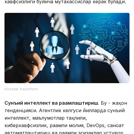
хавфсизлиги бўйича мутахассислар керак бўлади.
Коллаж: Kazinform
Сунъий интеллект ва рақамлаштириш
. Бу - жаҳон
тенденцияси. Агентлик келгуси йилларда сунъий
интеллект, маълумотлар таҳлили,
киберхавфсизлик, рақамли молия, DevOps, саноат
автоматлаштириш ва рақамли эгизаклар устувор