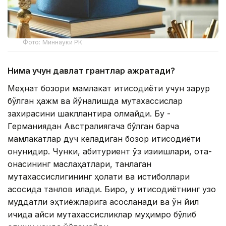
Фото: Миннауки РК
Нима учун давлат грантлар ажратади?
Меҳнат бозори мамлакат иқтисодиёти учун зарур
бўлган ҳажм ва йўналишда мутахассислар
захирасини шакллантира олмайди. Бу -
Германиядан Австралиягача бўлган барча
мамлакатлар дуч келадиган бозор иқтисодиёти
қонунидир. Чунки, абитуриент ўз қизиқишлари, ота-
онасининг маслаҳатлари, танлаган
мутахассислигининг ҳолати ва истиқболлари
асосида танлов қилади. Бироқ, у иқтисодиётнинг узоқ
муддатли эҳтиёжларига асосланади ва ўн йил
ичида қайси мутахассисликлар муҳимроқ бўлиб