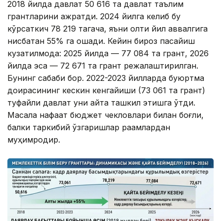
2018 йилда давлат 50 616 та давлат таълим
грантларини ажратди. 2024 йилга келиб бу
кўрсаткич 78 219 тагача, яъни олти йил аввалгига
нисбатан 55% га ошади. Кейин бироз пасайиш
кузатилмоқда: 2025 йилда — 77 084 та грант, 2026
йилда эса — 72 671 та грант режалаштирилган.
Бунинг сабаби бор. 2022-2023 йилларда буюртма
доирасининг кескин кенгайиши (73 061 та грант)
туфайли давлат уни қайта ташкил этишга ўтди.
Масала нафақат бюджет чекловлари билан боғлиқ,
балки таркибий ўзгаришлар рақамлардан
муҳимроқдир.