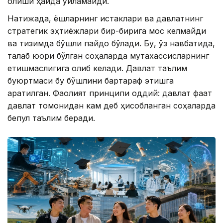
қолиши ҳақида ўйламайди.
Натижада, ёшларнинг истаклари ва давлатнинг
стратегик эҳтиёжлари бир-бирига мос келмайди
ва тизимда бўшлиқ пайдо бўлади. Бу, ўз навбатида,
талаб юқори бўлган соҳаларда мутахассисларнинг
етишмаслигига олиб келади. Давлат таълим
буюртмаси бу бўшлиқни бартараф этишга
қаратилган. Фаолият принципи оддий: давлат фақат
давлат томонидан кам деб ҳисобланган соҳаларда
бепул таълим беради.