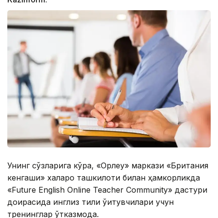
Унинг сўзларига кўра, «Орлеу» маркази «Британия
кенгаши» халқаро ташкилоти билан ҳамкорликда
«Future English Online Teacher Community» дастури
доирасида инглиз тили ўқитувчилари учун
тренинглар ўтказмоқда.