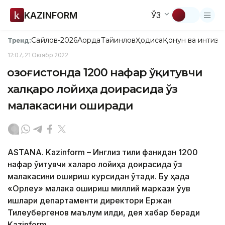
KAZINFORM
ЎЗ
Сайлов-2026
Ақорда
Тайинлов
Ҳодиса
Қонун ва интизо
Тренд:
12:07, 21 Октябр 2022
Қозоғистонда 1200 нафар ўқитувчи
халқаро лойиҳа доирасида ўз
малакасини оширади
ASTANA. Kazinform – Инглиз тили фанидан 1200
нафар ўқитувчи халқаро лойиҳа доирасида ўз
малакасини ошириш курсидан ўтади. Бу ҳақда
«Орлеу» малака ошириш миллий маркази ўқув
ишлари департаменти директори Ержан
Тилеубергенов маълум қилди, дея хабар беради
Kazinform.