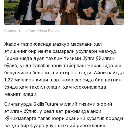
Коллаж: Kazinform/ Nano Banana
Жаҳон тажрибасида мазкур масалани ҳал
этишнинг бир нечта самарали усуллари мавжуд.
Германияда дуал таълим тизими йўлга қўйилган
бўлиб, унда талабаларни тайёрлаш жараёнида иш
берувчилар бевосита иштирок этади. Айни пайтда
1,22 миллион киши шартнома асосида бир вақтнинг
ўзида ҳам таҳсил олади, ҳам корхоналарда
меҳнат қилади.
Сингапурда SkillsFuture миллий тизими жорий
этилган бўлиб, у реал вақт режимида қайси
кўникмаларга талаб юқори эканини кузатиб боради
ва ҳар бир фуқаро учун шахсий ривожланиш