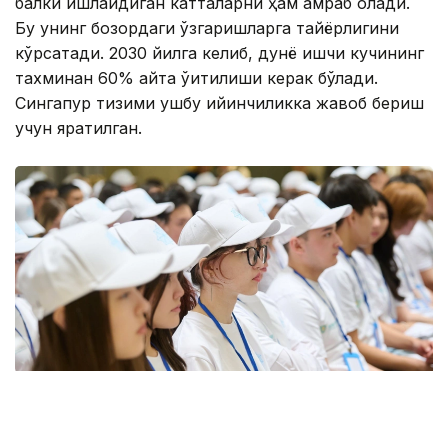
балки ишлайдиган катталарни ҳам қамраб олади.
Бу унинг бозордаги ўзгаришларга тайёрлигини
кўрсатади. 2030 йилга келиб, дунё ишчи кучининг
тахминан 60% қайта ўқитилиши керак бўлади.
Сингапур тизими ушбу қийинчиликка жавоб бериш
учун яратилган.
Фото: Қозыбаев университеті