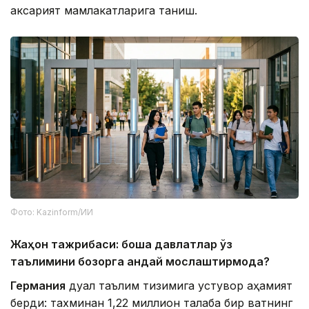
аксарият мамлакатларига таниш.
Фото: Kazinform/ИИ
Жаҳон тажрибаси: бошқа давлатлар ўз
таълимини бозорга қандай мослаштирмоқда?
Германия
дуал таълим тизимига устувор аҳамият
берди: тахминан 1,22 миллион талаба бир вақтнинг