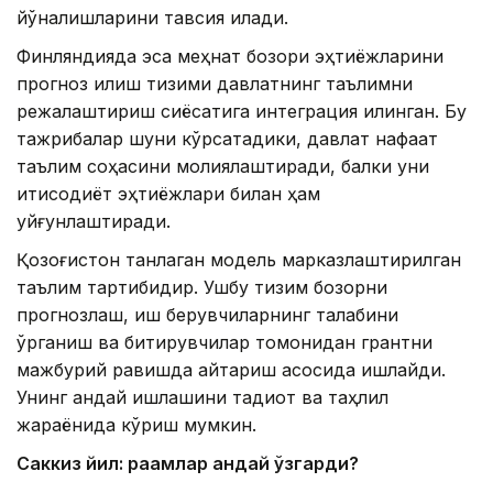
йўналишларини тавсия қилади.
Финляндияда эса меҳнат бозори эҳтиёжларини
прогноз қилиш тизими давлатнинг таълимни
режалаштириш сиёсатига интеграция қилинган. Бу
тажрибалар шуни кўрсатадики, давлат нафақат
таълим соҳасини молиялаштиради, балки уни
иқтисодиёт эҳтиёжлари билан ҳам
уйғунлаштиради.
Қозоғистон танлаган модель марказлаштирилган
таълим тартибидир. Ушбу тизим бозорни
прогнозлаш, иш берувчиларнинг талабини
ўрганиш ва битирувчилар томонидан грантни
мажбурий равишда қайтариш асосида ишлайди.
Унинг қандай ишлашини тадқиқот ва таҳлил
жараёнида кўриш мумкин.
Саккиз йил: рақамлар қандай ўзгарди?