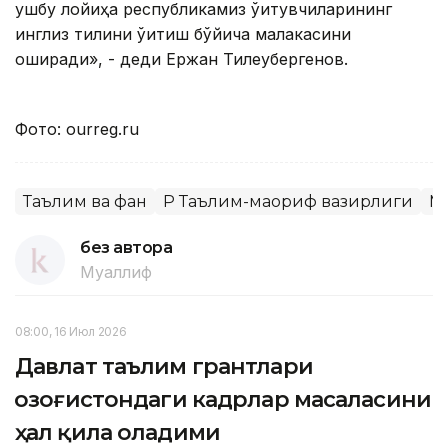
ушбу лойиҳа республикамиз ўқитувчиларининг
инглиз тилини ўқитиш бўйича малакасини
оширади», - деди Ержан Тилеубергенов.
Фото: ourreg.ru
Таълим ва фан
ҚР Таълим-маориф вазирлиги
М
без автора
Муаллиф
08:00, 16 Июл 2026
Давлат таълим грантлари
Қозоғистондаги кадрлар масаласини
ҳал қила оладими