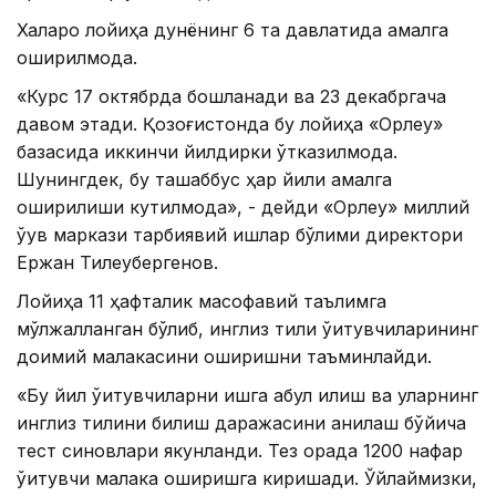
Халқаро лойиҳа дунёнинг 6 та давлатида амалга
оширилмоқда.
«Курс 17 октябрда бошланади ва 23 декабргача
давом этади. Қозоғистонда бу лойиҳа «Орлеу»
базасида иккинчи йилдирки ўтказилмоқда.
Шунингдек, бу ташаббус ҳар йили амалга
оширилиши кутилмоқда», - дейди «Орлеу» миллий
ўқув маркази тарбиявий ишлар бўлими директори
Ержан Тилеубергенов.
Лойиҳа 11 ҳафталик масофавий таълимга
мўлжалланган бўлиб, инглиз тили ўқитувчиларининг
доимий малакасини оширишни таъминлайди.
«Бу йил ўқитувчиларни ишга қабул қилиш ва уларнинг
инглиз тилини билиш даражасини аниқлаш бўйича
тест синовлари якунланди. Тез орада 1200 нафар
ўқитувчи малака оширишга киришади. Ўйлаймизки,