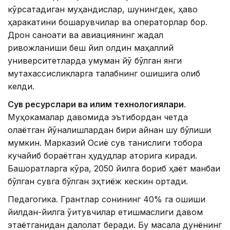
кўрсатадиган муҳандислар, шунингдек, ҳаво
ҳаракатини бошқарувчилар ва операторлар бор.
Дрон саноати ва авиациянинг жадал
ривожланиши беш йил олдин маҳаллий
университетларда умуман йўқ бўлган янги
мутахассисликларга талабнинг ошишига олиб
келди.
Сув ресурслари ва иқлим технологиялари
.
Муҳокамалар давомида эътибордан четда
қолаётган йўналишлардан бири айнан шу бўлиши
мумкин. Марказий Осиё сув танқислиги тобора
кучайиб бораётган ҳудудлар қаторига киради.
Башоратларга кўра, 2050 йилга бориб ҳаёт манбаи
бўлган сувга бўлган эҳтиёж кескин ортади.
Педагогика. Грантлар сонининг 40% га ошиши
йилдан-йилга ўқитувчилар етишмаслиги давом
этаётганидан далолат беради. Бу масала дунёнинг