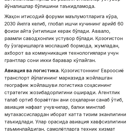
йўналишлар бўлишини таъкидламоқда.
Жаҳон иқтисодий форуми маълумотларига кўра,
2030 йилга келиб, глобал ишчи кучининг қарийб 60
фоизи қайта ўқитилиши керак бўлади. Аввало,
рақамли саводхонлик устувор бўлади. Қозоғистон
бу ўзгаришларга мослашиб бормоқда, жумладан,
ахборот ва коммуникация технологиялари учун
грантлар сони икки баравар кўпайган.
Авиация ва логистика
. Қозоғистоннинг Евроосиё
транспорт йўлагининг марказида жойлашган
географик жойлашуви логистика соҳасининг
стратегик жозибадорлигини оширади. Агентлик
талаб ортиб бораётган аниқ соҳаларни санаб ўтиб,
авиация нафақат учувчилар, балки минглаб
мутахассислардан иборат катта тизим эканлигини
таъкидлади. Улар орасида авиация хавфсизлигини
таъминлайдиган, самолётларга техник хизмат