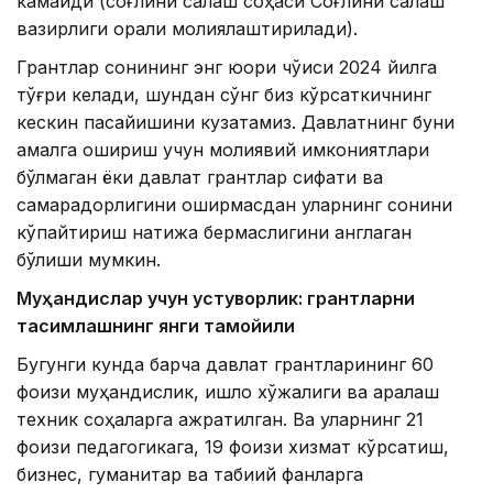
камайди (соғлиқни сақлаш соҳаси Соғлиқни сақлаш
вазирлиги орқали молиялаштирилади).
Грантлар сонининг энг юқори чўққиси 2024 йилга
тўғри келади, шундан сўнг биз кўрсаткичнинг
кескин пасайишини кузатамиз. Давлатнинг буни
амалга ошириш учун молиявий имкониятлари
бўлмаган ёки давлат грантлар сифати ва
самарадорлигини оширмасдан уларнинг сонини
кўпайтириш натижа бермаслигини англаган
бўлиши мумкин.
Муҳандислар учун устуворлик: грантларни
тақсимлашнинг янги тамойили
Бугунги кунда барча давлат грантларининг 60
фоизи муҳандислик, қишлоқ хўжалиги ва аралаш
техник соҳаларга ажратилган. Ва уларнинг 21
фоизи педагогикага, 19 фоизи хизмат кўрсатиш,
бизнес, гуманитар ва табиий фанларга