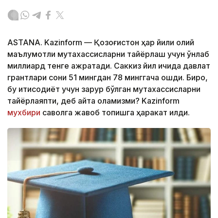
ASTANA. Kazinform — Қозоғистон ҳар йили олий
маълумотли мутахассисларни тайёрлаш учун ўнлаб
миллиард тенге ажратади. Саккиз йил ичида давлат
грантлари сони 51 мингдан 78 минггача ошди. Бироқ,
бу иқтисодиёт учун зарур бўлган мутахассисларни
тайёрлаяпти, деб айта оламизми? Kazinform
мухбири
саволга жавоб топишга ҳаракат қилди.