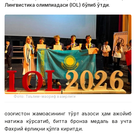
Лингвистика олимпиадаси (IOL) бўлиб ўтди.
Фото: Таълим-маориф вазирлиги
Қозоғистон жамоасининг тўрт аъзоси ҳам ажойиб
натижа кўрсатиб, битта бронза медаль ва учта
Фахрий ёрлиқни қўлга киритди.