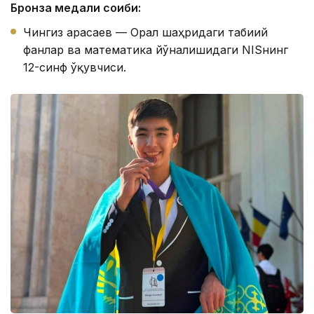
Бронза медали соҳиби:
Чингиз Қарасаев — Орал шаҳридаги табиий
фанлар ва математика йўналишидаги NISнинг
12-синф ўқувчиси.