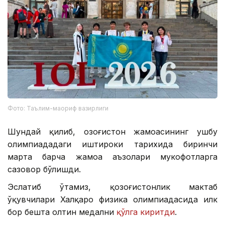
Фото: Таълим-маориф вазирлиги
Шундай қилиб, Қозоғистон жамоасининг ушбу
олимпиададаги иштироки тарихида биринчи
марта барча жамоа аъзолари мукофотларга
сазовор бўлишди.
Эслатиб ўтамиз, қозоғистонлик мактаб
ўқувчилари Халқаро физика олимпиадасида илк
бор бешта олтин медални
қўлга киритди
.