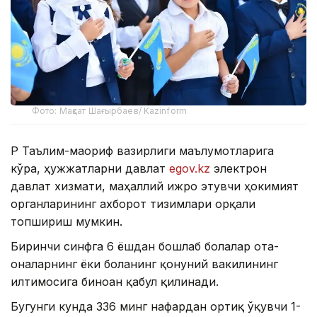
Фото: Мақсат Шағырбаев/ Kazinform
ҚР Таълим-маориф вазирлиги маълумотларига
кўра, ҳужжатларни давлат
egov.kz
электрон
давлат хизмати, маҳаллий ижро этувчи ҳокимият
органларининг ахборот тизимлари орқали
топшириш мумкин.
Биринчи синфга 6 ёшдан бошлаб болалар ота-
оналарнинг ёки боланинг қонуний вакилининг
илтимосига биноан қабул қилинади.
Бугунги кунда 336 минг нафардан ортиқ ўқувчи 1-