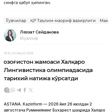
синфга қабул қилинган.
Ўқувчилар
ҚР Таълим-маориф вазирлиги
Макт
Ляззат Сейданова
Муаллиф
16:15, 03 Август 2026
Қозоғистон жамоаси Халқаро
Лингивистика олимпиадасида
тарихий натижа кўрсатди
ASTANА. Кazinform — 2026 йил 26 июлдан 2
августгача Руминиянинг Бухарест шаҳрида Халқаро