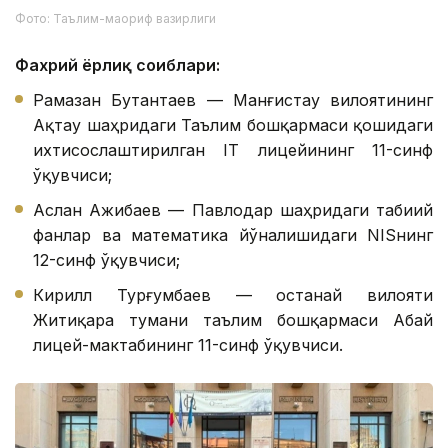
Фото: Таълим-маориф вазирлиги
Фахрий ёрлиқ соҳиблари:
Рамазан Бутантаев — Манғистау вилоятининг
Ақтау шаҳридаги Таълим бошқармаси қошидаги
ихтисослаштирилган IТ лицейининг 11-синф
ўқувчиси;
Аслан Ажибаев — Павлодар шаҳридаги табиий
фанлар ва математика йўналишидаги NISнинг
12-синф ўқувчиси;
Кирилл Турғумбаев — Қостанай вилояти
Житиқара тумани таълим бошқармаси Абай
лицей-мактабининг 11-синф ўқувчиси.