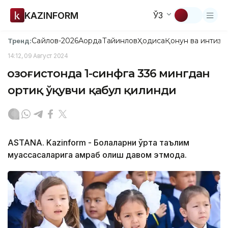
KAZINFORM
ЎЗ
Сайлов-2026
Ақорда
Тайинлов
Ҳодиса
Қонун ва интизо
Тренд:
14:12, 09 Август 2024
Қозоғистонда 1-синфга 336 мингдан
ортиқ ўқувчи қабул қилинди
ASTANA. Kazinform - Болаларни ўрта таълим
муассасаларига қамраб олиш давом этмоқда.