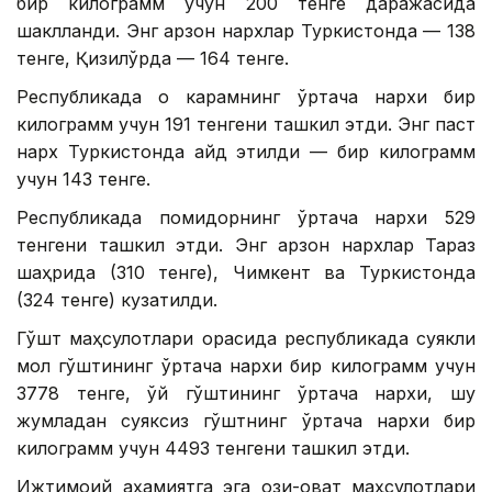
бир килограмм учун 200 тенге даражасида
шаклланди. Энг арзон нархлар Туркистонда — 138
тенге, Қизилўрда — 164 тенге.
Республикада оқ карамнинг ўртача нархи бир
килограмм учун 191 тенгени ташкил этди. Энг паст
нарх Туркистонда қайд этилди — бир килограмм
учун 143 тенге.
Республикада помидорнинг ўртача нархи 529
тенгени ташкил этди. Энг арзон нархлар Тараз
шаҳрида (310 тенге), Чимкент ва Туркистонда
(324 тенге) кузатилди.
Гўшт маҳсулотлари орасида республикада суякли
мол гўштининг ўртача нархи бир килограмм учун
3778 тенге, қўй гўштининг ўртача нархи, шу
жумладан суяксиз гўштнинг ўртача нархи бир
килограмм учун 4493 тенгени ташкил этди.
Ижтимоий аҳамиятга эга озиқ-овқат маҳсулотлари