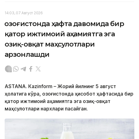
14:03, 07 Август 2026
Қозоғистонда ҳафта давомида бир
қатор ижтимоий аҳамиятга эга
озиқ-овқат маҳсулотлари
арзонлашди
ASTANА. Кazinform – Жорий йилнинг 5 август
ҳолатига кўра, Қозоғистонда ҳисобот ҳафтасида бир
қатор ижтимоий аҳамиятга эга озиқ-овқат
маҳсулотлари нархлари пасайган.