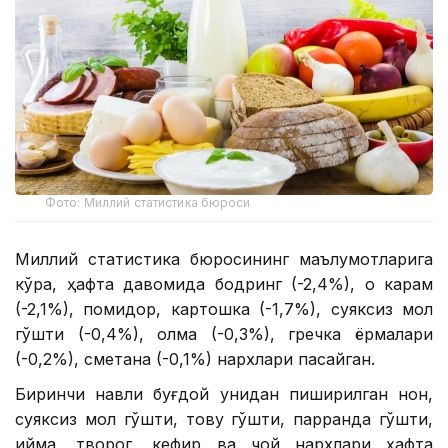
Фото: Миллий статистика бюроси
Миллий статистика бюросининг маълумотларига
кўра, ҳафта давомида бодринг (-2,4%), оқ карам
(-2,1%), помидор, картошка (-1,7%), суяксиз мол
гўшти (-0,4%), олма (-0,3%), гречка ёрмалари
(-0,2%), сметана (-0,1%) нархлари пасайган.
Биринчи навли буғдой унидан пиширилган нон,
суяксиз мол гўшти, товуқ гўшти, парранда гўшти,
қийма, творог, кефир ва чой нархлари ҳафта