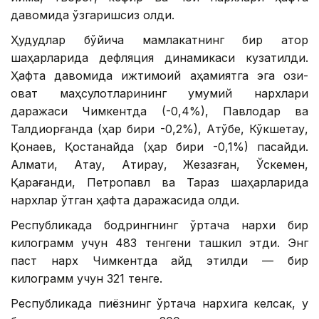
давомида ўзгаришсиз қолди.
Ҳудудлар бўйича мамлакатнинг бир қатор
шаҳарларида дефляция динамикаси кузатилди.
Ҳафта давомида ижтимоий аҳамиятга эга озиқ-
овқат маҳсулотларининг умумий нархлари
даражаси Чимкентда (-0,4%), Павлодар ва
Талдиқорғанда (ҳар бири -0,2%), Ақтўбе, Кўкшетау,
Қонаев, Қостанайда (ҳар бири -0,1%) пасайди.
Алмати, Ақтау, Атирау, Жезқазған, Ўскемен,
Қарағанди, Петропавл ва Тараз шаҳарларида
нархлар ўтган ҳафта даражасида қолди.
Республикада бодрингнинг ўртача нархи бир
килограмм учун 483 тенгени ташкил этди. Энг
паст нарх Чимкентда қайд этилди — бир
килограмм учун 321 тенге.
Республикада пиёзнинг ўртача нархига келсак, у