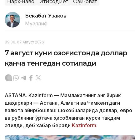
Нарх-наво
Иқтисодиёт
Озиқ-овқат
Бекабат Узаков
Муаллиф
09:36, 07 Август 2026
7 август куни Қозоғистонда доллар
қанча тенгедан сотилади
ASTANA. Kazinform — Мамлакатнинг энг йирик
шаҳарлари — Астана, Алмати ва Чимкентдаги
валюта айирбошлаш шохобчаларида доллар, евро
ва рублнинг ўртача ҳисобланган курси тақдим
этилди, деб хабар беради
Kazinform
.