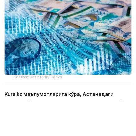
Коллаж: Kazinform/ Canva
Kurs.kz маълумотларига кўра, Астанадаги
валюта айирбошлаш шохобчаларидаги жорий
ўртача валюта курси:
доллар: сотиб олиш — 465,43 тенге, сотиш —
472,32 тенге;