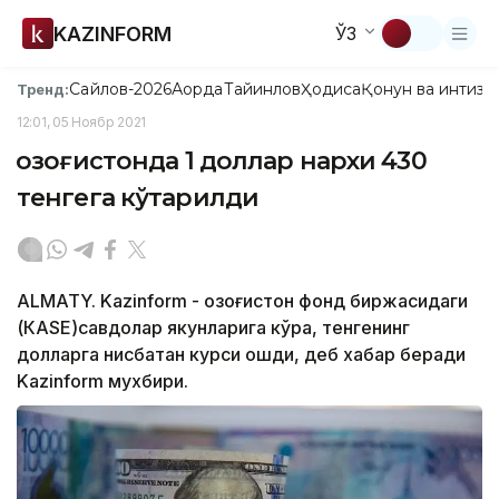
KAZINFORM
ЎЗ
Сайлов-2026
Ақорда
Тайинлов
Ҳодиса
Қонун ва интизо
Тренд:
12:01, 05 Ноябр 2021
Қозоғистонда 1 доллар нархи 430
тенгега кўтарилди
ALMATY. Kazinform - Қозоғистон фонд биржасидаги
(КASЕ)савдолар якунларига кўра, тенгенинг
долларга нисбатан курси ошди, деб хабар беради
Kazinform мухбири.