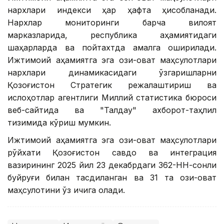
нархлари индекси ҳар ҳафта ҳисобланади.
Нархлар мониторинги барча вилоят
марказларида, республика аҳамиятидаги
шаҳарларда ва пойтахтда амалга оширилади.
Ижтимоий аҳамиятга эга озиқ-овқат маҳсулотлари
нархлари динамикасидаги ўзгаришларни
Қозоғистон Стратегик режалаштириш ва
ислоҳотлар агентлиги Миллий статистика бюроси
веб-сайтида ва "Талдау" ахборот-таҳлил
тизимида кўриш мумкин.
Ижтимоий аҳамиятга эга озиқ-овқат маҳсулотлари
рўйхати Қозоғистон савдо ва интеграция
вазирининг 2025 йил 23 декабрдаги 362-НН-сонли
буйруғи билан тасдиқланган ва 31 та озиқ-овқат
маҳсулотини ўз ичига олади.