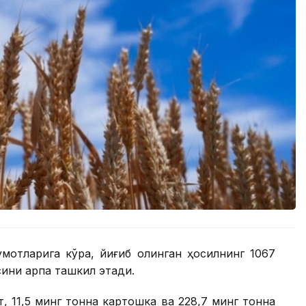
мотларига кўра, йиғиб олинган ҳосилнинг 1067
сини арпа ташкил этади.
т, 11,5 минг тонна картошка ва 228,7 минг тонна