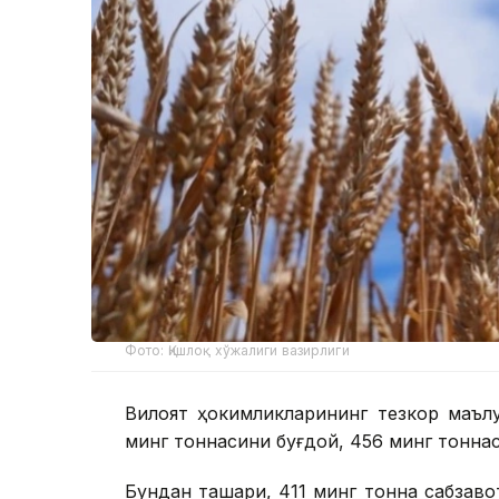
Фото: Қишлоқ хўжалиги вазирлиги
Вилоят ҳокимликларининг тезкор маълу
минг тоннасини буғдой, 456 минг тонна
Бундан ташқари, 411 минг тонна сабзаво