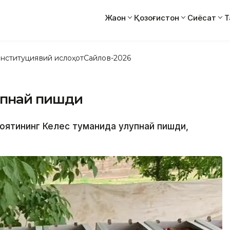
Жаҳон
Қозоғистон
Сиёсат
Т
нституциявий ислоҳот
Сайлов-2026
упнай пишди
лоятининг Келес туманида қулупнай пишди,