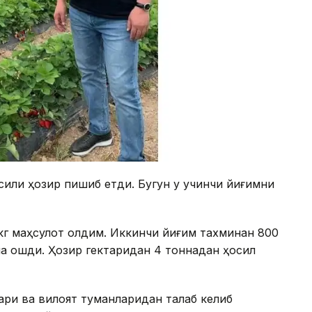
осили ҳозир пишиб етди. Бугун у учинчи йиғимни
кг маҳсулот олдим. Иккинчи йиғим тахминан 800
на ошди. Ҳозир гектаридан 4 тоннадан ҳосил
ри ва вилоят туманларидан талаб келиб