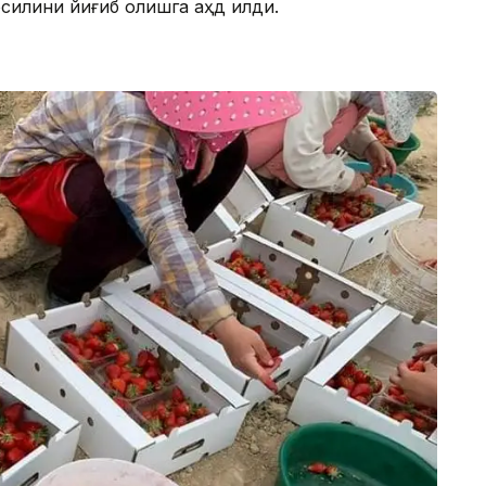
осилини йиғиб олишга аҳд қилди.