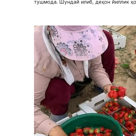
тушмоқда. Шундай қилиб, деҳқон йиллик ҳ