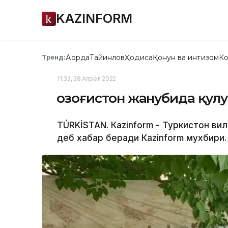
KAZINFORM
Ақорда
Тайинлов
Ҳодиса
Қонун ва интизом
Ко
Тренд:
11:32, 28 Апрел 2022
Қозоғистон жанубида қул
TÚRKİSTAN. Кazinform - Туркистон ви
деб хабар беради Кazinform мухбири.