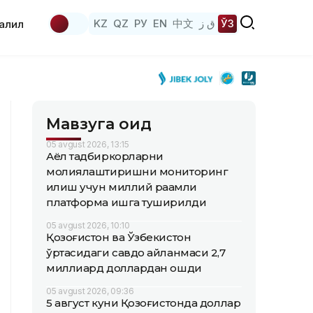
KZ
QZ
РУ
EN
中文
ق ز
ЎЗ
аҳлил
Мавзуга оид
05 avgust 2026, 13:15
Аёл тадбиркорларни
молиялаштиришни мониторинг
қилиш учун миллий рақамли
платформа ишга туширилди
05 avgust 2026, 10:10
Қозоғистон ва Ўзбекистон
ўртасидаги савдо айланмаси 2,7
миллиард доллардан ошди
05 avgust 2026, 09:36
5 август куни Қозоғистонда доллар