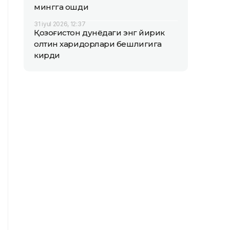
мингга ошди
31 iyul 2026, 12:37
Қозоғистон дунёдаги энг йирик
олтин харидорлари бешлигига
кирди