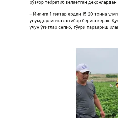
рўзғор тебратиб келаётган деҳқонлардан
– Йилига 1 гектар ердан 15-20 тонна қул
унумдорлигига эътибор бериш керак. Қул
учун ўғитлар сепиб, тўғри парвариш қила