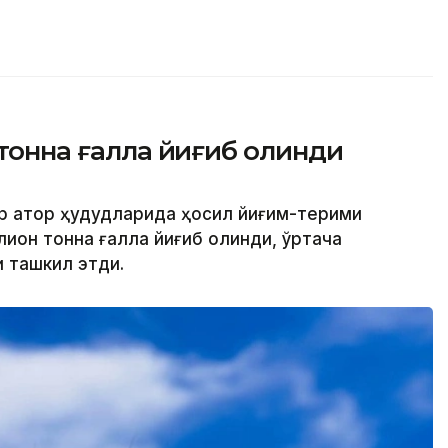
 тонна ғалла йиғиб олинди
р қатор ҳудудларида ҳосил йиғим-терими
ллион тонна ғалла йиғиб олинди, ўртача
и ташкил этди.