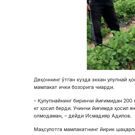
Деҳқоннинг ўтган кузда эккан қулупнай ҳ
мамлакат ички бозорига чиқарди.
– Қулупнайнинг биринчи йиғимидан 200 
кг ҳосил берди. Учинчи йиғимда ҳосил я
олмоқдаман, – дейди Исмадияр Адилов.
Маҳсулотга мамлакатнинг йирик шаҳарла