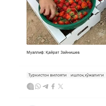
Муаллиф: Қайрат Зайнишев
Туркистон вилояти
Қишлоқ хўжалиги