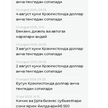
қанча тенгедан сотилади
04 avgust 2026, 09:36
4 август куни Қозоғистонда доллар
қанча тенгедан сотилади
03 avgust 2026, 11:10
Бензин, дизель ва автогаз
нархлари қандай
03 avgust 2026, 09:36
3 август куни Қозоғистонда доллар
қанча тенгедан сотилади
02 avgust 2026, 09:36
2 август куни Қозоғистонда доллар
қанча тенгедан сотилади
01 avgust 2026, 09:36
Бугун Қозоғистонда доллар қанча
тенгедан сотилади
31 iyul 2026, 14:15
Кичик ва ўрта бизнес субъектлари
сони ярим йилда қарийб 550