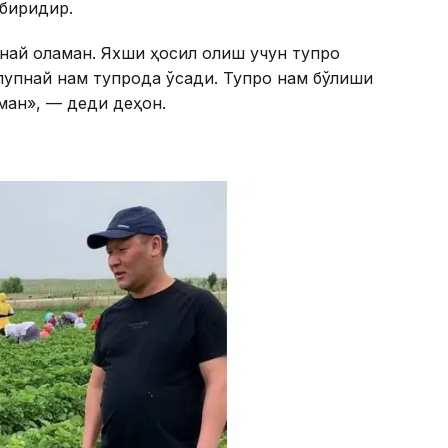
 биридир.
упнай оламан. Яхши ҳосил олиш учун тупроқ
упнай нам тупроқда ўсади. Тупроқ нам бўлиши
ман», — деди деҳқон.