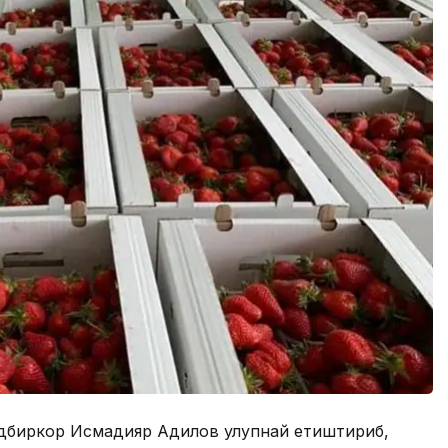
дбиркор Исмадияр Адилов қулупнай етиштириб,