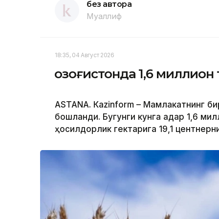
без автора
Муаллиф
18:35, 04 Август 2026
Қозоғистонда 1,6 миллион
ASTANА. Кazinform – Мамлакатнинг би
бошланди. Бугунги кунга қадар 1,6 ми
ҳосилдорлик гектарига 19,1 центнерн