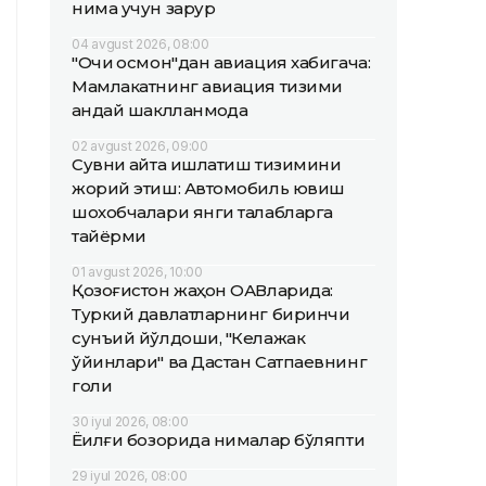
нима учун зарур
04 avgust 2026, 08:00
"Очиқ осмон"дан авиация хабигача:
Мамлакатнинг авиация тизими
қандай шаклланмоқда
02 avgust 2026, 09:00
Сувни қайта ишлатиш тизимини
жорий этиш: Автомобиль ювиш
шохобчалари янги талабларга
тайёрми
01 avgust 2026, 10:00
Қозоғистон жаҳон ОАВларида:
Туркий давлатларнинг биринчи
сунъий йўлдоши, "Келажак
ўйинлари" ва Дастан Сатпаевнинг
голи
30 iyul 2026, 08:00
Ёқилғи бозорида нималар бўляпти
29 iyul 2026, 08:00