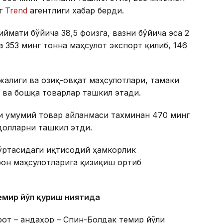
нг
Trend
агентлиги хабар берди.
иймати бўйича 38,5 фоизга, вазни бўйича эса 2
а 353 минг тонна маҳсулот экспорт қилиб, 146
алиги ва озиқ-овқат маҳсулотлари, тамаки
 ва бошқа товарлар ташкил этади.
ги умумий товар айланмаси тахминан 470 минг
долларни ташкил этди.
ўртасидаги иқтисодий ҳамкорлик
Эрон маҳсулотларига қизиқиш ортиб
темир йўл қуриш ниятида
рот – Қандаҳор – Спин-Болдак темир йўли