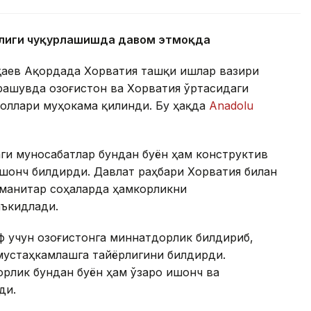
орлиги чуқурлашишда давом этмоқда
оқаев Ақордада Хорватия ташқи ишлар вазири
рашувда Қозоғистон ва Хорватия ўртасидаги
боллари муҳокама қилинди. Бу ҳақда
Anadolu
ги муносабатлар бундан буён ҳам конструктив
шонч билдирди. Давлат раҳбари Хорватия билан
уманитар соҳаларда ҳамкорликни
ъкидлади.
 учун Қозоғистонга миннатдорлик билдириб,
мустаҳкамлашга тайёрлигини билдирди.
орлик бундан буён ҳам ўзаро ишонч ва
ди.