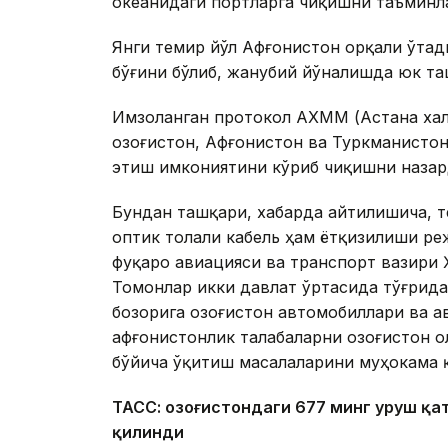
океанидаги портларга чиқишни таъминла
Янги темир йўл Афғонистон орқали ўтад
бўғини бўлиб, жанубий йўналишда юк т
Имзоланган протокол АХММ (Астана хал
Қозоғистон, Афғонистон ва Туркманисто
этиш имкониятини кўриб чиқишни назар
Бундан ташқари, хабарда айтилишича, т
оптик толали кабель ҳам ётқизилиши р
фуқаро авиацияси ва транспорт вазири 
Томонлар икки давлат ўртасида тўғрид
бозорига Қозоғистон автомобиллари ва 
афғонистонлик талабаларни Қозоғистон 
бўйича ўқитиш масалаларини муҳокама 
ТАСС: Қозоғистондаги 677 минг уруш қ
қилинди