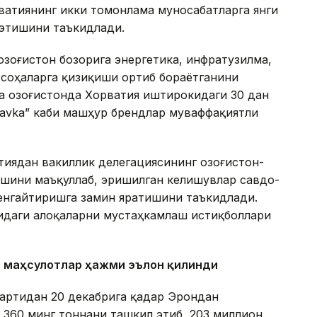
ватиянинг икки томонлама муносабатларга янги
 этишини таъкидлади.
озоғистон бозорига энергетика, инфратузилма,
 соҳаларга қизиқиши ортиб бораётганини
а Қозоғистонда Хорватия иштирокидаги 30 дан
dravka” каби машҳур брендлар муваффақиятли
тиядан вакиллик делегациясининг Қозоғистон-
шини маъқуллаб, эришилган келишувлар савдо-
енгайтиришга замин яратишини таъкидлади.
идаги алоқаларни мустаҳкамлаш истиқболлари
ан маҳсулотлар ҳажми эълон қилинди
мартидан 20 декабрига қадар Эрондан
 360 минг тоннани ташкил этиб, 203 миллион