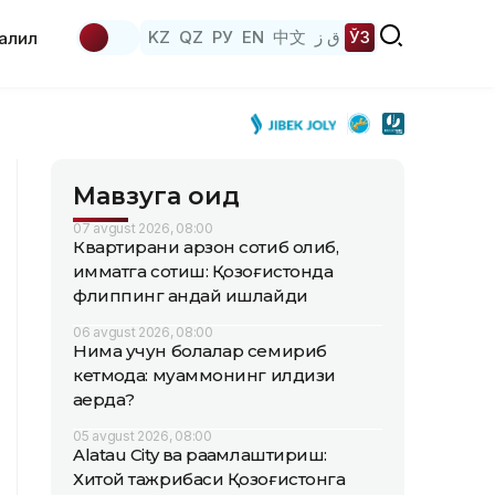
KZ
QZ
РУ
EN
中文
ق ز
ЎЗ
аҳлил
Мавзуга оид
07 avgust 2026, 08:00
Квартирани арзон сотиб олиб,
қимматга сотиш: Қозоғистонда
флиппинг қандай ишлайди
06 avgust 2026, 08:00
Нима учун болалар семириб
кетмоқда: муаммонинг илдизи
қаерда?
05 avgust 2026, 08:00
Alatau City ва рақамлаштириш:
Хитой тажрибаси Қозоғистонга