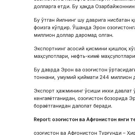
долларга етди. Бу ҳақда Озарбайжонни
Бу ўтган йилнинг шу даврига нисбатан қ
фоизга кўпдир. Ўшанда Эрон Қозоғистонг
миллион доллар даромад олган.
Экспортнинг асосий қисмини қишлоқ хўж
маҳсулотлари, нефть-кимё маҳсулотлари
Бу даврда Эрон ва Қозоғистон ўртасида
тоннани, умумий қиймати 244 миллион 
Экспорт ҳажмининг ўсиши икки давлат 
кенгаяётганидан, Қозоғистон бозорида 
бораётганидан далолат беради.
Report: Қозоғистон ва Афғонистон янги 
Қозоғистон ва Афғонистон Турғунди – Ҳи