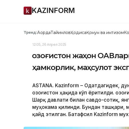
KAZINFORM
Ақорда
Тайинлов
Ҳодиса
Қонун ва интизом
Ко
Тренд:
12:05, 26 Апрел 2025
Қозоғистон жаҳон ОАВлар
ҳамкорлик, маҳсулот экс
ASTANA. Kazinform – Одатдагидек, д
Қозоғистон ҳақида кўп ёритилди. Қозо
Шарқ давлати билан савдо-сотиқ, ян
муҳокама қилинди. Бундан ташқари, 
қайд этилган. Батафсил Kazinform му