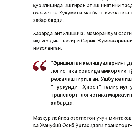
қурилишида иштирок этиш ниятини тасд
Қозоғистон Ҳукумати матбуот хизматига 
хабар берди.
Хабарда айтилишича, меморандум Қозоғ
иқтисодиёт вазири Серик Жуманғаринн
имзоланган.
“Эришилган келишувларнинг д
логистика соҳасида ҳамкорлик 
режалаштирилган. Ушбу келиш
“Турғунди – Ҳирот” темир йўл 
транспорт-логистика маркази 
хабарда.
Мазкур лойиҳа Қозоғистон учун минтақа
ва Жанубий Осиё ўртасидаги транспорт