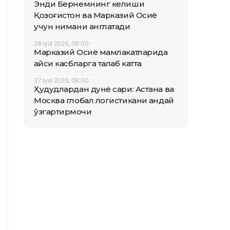
Энди Бернемнинг келиши
Қозоғистон ва Марказий Осиё
учун нимани англатади
28 iyul 2026, 08:00
Марказий Осиё мамлакатларида
қайси касбларга талаб катта
27 iyul 2026, 08:00
Ҳудудлардан дунё сари: Астана ва
Москва глобал логистикани қандай
ўзгартирмоқчи