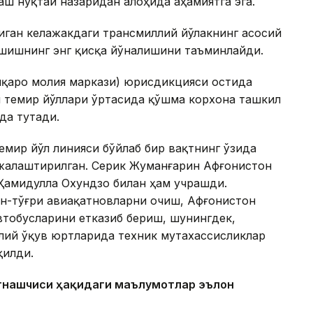
ш нуқтаи назаридан алоҳида аҳамиятга эга.
иган келажакдаги трансмиллий йўлакнинг асосий
ашишнинг энг қисқа йўналишини таъминлайди.
қаро молия маркази) юрисдикцияси остида
н темир йўллари ўртасида қўшма корхона ташкил
да тутади.
емир йўл линияси бўйлаб бир вақтнинг ўзида
ежалаштирилган. Серик Жуманғарин Афғонистон
Ҳамидулла Охундзо билан ҳам учрашди.
ан-тўғри авиақатновларни очиш, Афғонистон
автобусларини етказиб бериш, шунингдек,
олий ўқув юртларида техник мутахассисликлар
қилди.
атнашчиси ҳақидаги маълумотлар эълон