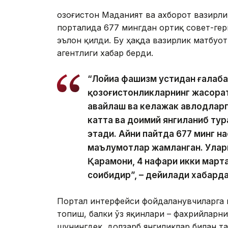
Қозоғистон Маданият ва ахборот вазирли
порталида 677 мингдан ортиқ совет-ге
эълон қилди. Бу ҳақда вазирлик матбуот
агентлиги хабар берди.
“Лойиҳа фашизм устидан ғалаба
қозоғистонликларнинг жасорат
авайлаш ва келажак авлодларг
катта ва доимий янгиланиб ту
этади. Айни пайтда 677 минг н
маълумотлар жамланган. Улар
Қаҳрамони, 4 нафари икки март
соҳибидир”, – дейилади хабарда
Портал интерфейси фойдаланувчиларга 
топиш, балки ўз яқинлари – фахрийларн
шунингдек, долзарб янгиликлар билан 