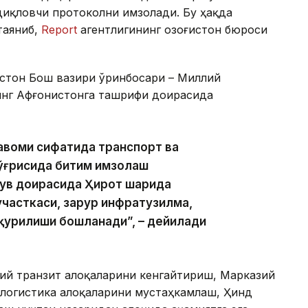
иқловчи протоколни имзолади. Бу ҳақда
таяниб,
Report
агентлигининг Қозоғистон бюроси
истон Бош вазири ўринбосари – Миллий
инг Афғонистонга ташрифи доирасида
авоми сифатида транспорт ва
тўғрисида битим имзолаш
ув доирасида Ҳирот шаҳрида
участкаси, зарур инфратузилма,
қурилиши бошланади”, – дейилади
вий транзит алоқаларини кенгайтириш, Марказий
-логистика алоқаларини мустаҳкамлаш, Ҳинд