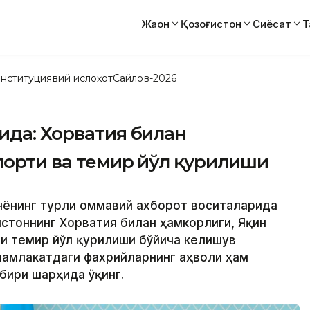
Жаҳон
Қозоғистон
Сиёсат
Т
нституциявий ислоҳот
Сайлов-2026
ида: Хорватия билан
порти ва темир йўл қурилиши
унёнинг турли оммавий ахборот воситаларида
ғистоннинг Хорватия билан ҳамкорлиги, Яқин
ги темир йўл қурилиши бўйича келишув
мамлакатдаги фахрийларнинг аҳволи ҳам
хбири шарҳида ўқинг.