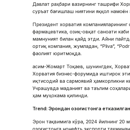
Давлат раҳбари вазирнинг ташрифи Хор
суръат бағишлаш ниятини яққол намоён
Президент хорватия компанияларининг Қ
фармацевтика, озиқ-овқат саноати каби
мамнуният билан қайд этди. Айни пайтд
ортиқ компания, жумладан, “Pliva”, “Po
фаолият юритмоқда.
Қасим-Жомарт Тоқаев, шунингдек, Хорва
Хорватия бизнес-форумида иштирок эти
иқтисодий ва сармоявий ҳамкорликни к
Учрашувда маданият ва таълим соҳалар
ҳам муҳокама қилинди.
Trend: Эрондан Қозоғистонга етказилг
Эрон тақвимига кўра, 2024 йилнинг 20 
Қозоғистонга нонефть экспорти тахминан