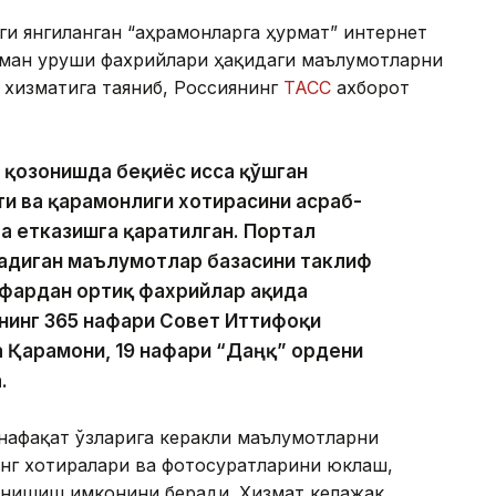
ги янгиланган “Қаҳрамонларга ҳурмат” интернет
рман уруши фахрийлари ҳақидаги маълумотларни
 хизматига таяниб, Россиянинг
ТАСС
ахборот
 қозонишда беқиёс ҳисса қўшган
и ва қаҳрамонлиги хотирасини асраб-
а етказишга қаратилган. Портал
радиган маълумотлар базасини таклиф
афардан ортиқ фахрийлар ҳақида
нинг 365 нафари Совет Иттифоқи
а Қаҳрамони, 19 нафари “Даңқ” ордени
.
нафақат ўзларига керакли маълумотларни
инг хотиралари ва фотосуратларини юклаш,
танишиш имконини беради. Хизмат келажак