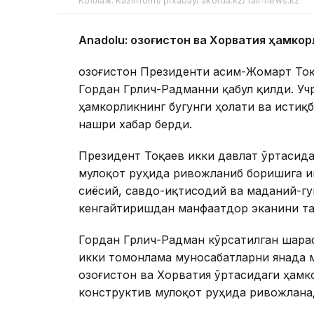
Коллаж: Kazinform/ pixabay/ akorda.kz/ rail-news.kz
Anadolu: Қозоғистон ва Хорватия ҳамк
Қозоғистон Президенти Қасим-Жомарт Т
Гордан Грлич-Радманни қабул қилди. Уч
ҳамкорликнинг бугунги ҳолати ва истиқ
нашри хабар берди.
Президент Тоқаев икки давлат ўртасида
мулоқот руҳида ривожланиб боришига и
сиёсий, савдо-иқтисодий ва маданий-г
кенгайтиришдан манфаатдор эканини та
Гордан Грлич-Радман кўрсатилган шараф
икки томонлама муносабатларни янада 
Қозоғистон ва Хорватия ўртасидаги ҳамк
конструктив мулоқот руҳида ривожлана