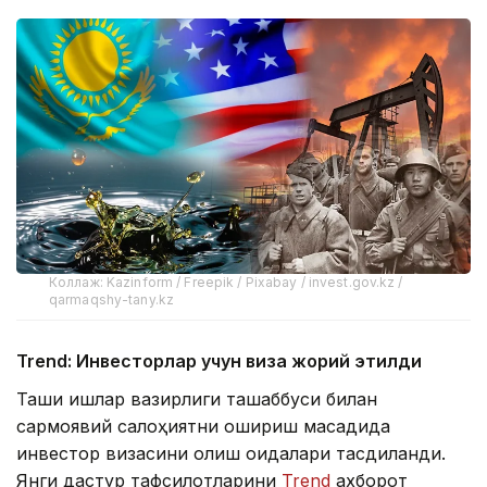
Коллаж: Kazinform / Freepik / Pixabay / invest.gov.kz /
qarmaqshy-tany.kz
Trend: Инвесторлар учун виза жорий этилди
Ташқи ишлар вазирлиги ташаббуси билан
сармоявий салоҳиятни ошириш мақсадида
инвестор визасини олиш қоидалари тасдиқланди.
Янги дастур тафсилотларини
Trend
ахборот