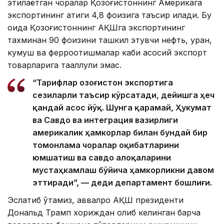
этилаётган чоралар Қозоғистоннинг Америкага
экспортининг атиги 4,8 фоизига таъсир қилади. Бу
қоида Қозоғистоннинг АҚШга экспортининг
тахминан 90 фоизини ташкил этувчи нефть, уран,
кумуш ва ферроқотишмалар каби асосий экспорт
товарларига тааллуқли эмас.
“Тарифлар Қозоғистон экспортига
сезиларли таъсир кўрсатади, дейишга ҳеч
қандай асос йўқ. Шунга қарамай, Ҳукумат
ва Савдо ва интеграция вазирлиги
америкалик ҳамкорлар билан бундай бир
томонлама чоралар оқибатларини
юмшатиш ва савдо алоқаларини
мустаҳкамлаш бўйича ҳамкорликни давом
эттиради”, — деди департамент бошлиғи.
Эслатиб ўтамиз, аввалроқ АҚШ президенти
Дональд Трамп хориждан олиб келинган барча