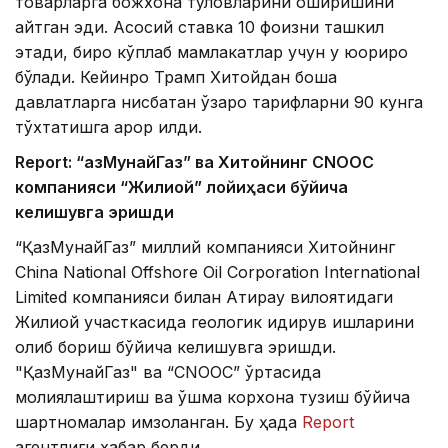
товарларга божхона тўловларини оширишини
айтган эди. Асосий ставка 10 фоизни ташкил
этади, бироқ кўплаб мамлакатлар учун у юқорироқ
бўлади. Кейинроқ Трамп Хитойдан бошқа
давлатларга нисбатан ўзаро тарифларни 90 кунга
тўхтатишга қарор қилди.
Report: “ҚазМунайГаз” ва Хитойнинг CNOOC
компанияси “Жилиой” лойиҳаси бўйича
келишувга эришди
“ҚазМунайГаз” миллий компанияси Хитойнинг
China National Offshore Oil Corporation International
Limited компанияси билан Атирау вилоятидаги
Жилиой участкасида геологик қидирув ишларини
олиб бориш бўйича келишувга эришди.
"ҚазМунайГаз" ва “CNOOC” ўртасида
молиялаштириш ва қўшма корхона тузиш бўйича
шартномалар имзоланган. Бу ҳақда
Report
агентлиги хабар берди.