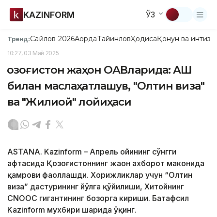
KAZINFORM
ЎЗ
Сайлов-2026
Ақорда
Тайинлов
Ҳодиса
Қонун ва интизо
Тренд:
10:27, 03 Май 2025
Қозоғистон жаҳон ОАВларида: АҚШ
билан маслаҳатлашув, "Олтин виза"
ва "Жилиой" лойиҳаси
ASTANA. Kazinform – Апрель ойининг сўнгги
ҳафтасида Қозоғистоннинг жаҳон ахборот маконида
қамрови фаоллашди. Хорижликлар учун “Олтин
виза” дастурининг йўлга қўйилиши, Хитойнинг
CNOOC гигантининг бозорга кириши. Батафсил
Kazinform мухбири шарҳида ўқинг.