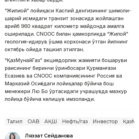
“Жилиой” лойиҳаси Каспий денгизининг шимоли-
шарқий қисмидаги транзит зонасида жойлашган
қарийб 960 квадрат километр майдонда амалга
оширилади. CNOOC билан ҳамкорликда “Жилой”
геология-қидирув қўшма корхонаси ўтган йилнинг
октябрь ойида ташкил этилган.
“ҚазМунайГаз” акциядорлик жамияти бошқаруви
раисининг биринчи ўринбосари Қурманғази
Есқазиев ва CNOOC компаниясининг Россия ва
Марказий Осиёдаги лойиҳалар бўйича бош
менежери Лю Бо ўртасидаги учрашувда мазкур
лойиҳа бўйича келишув имзоланди.
Таҳлил
ОАВ
АҚШ
Нефть/газ
Инвестор
ҚазМу
Ляззат Сейданова