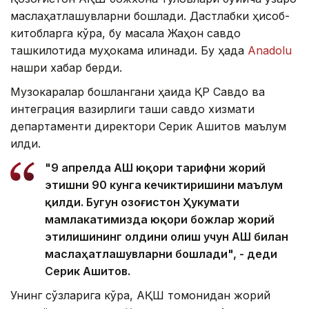
маслаҳатлашувларни бошлади. Дастлабки ҳисоб-
китобларга кўра, бу масала Жаҳон савдо
ташкилотида муҳокама қилинади. Бу ҳақда
Anadolu
нашри хабар берди.
Музокаралар бошлангани ҳақида ҚР Савдо ва
интеграция вазирлиги ташқи савдо хизмати
департаменти директори Серик Ашитов маълум
қилди.
"9 апрелда АҚШ юқори тарифни жорий
этишни 90 кунга кечиктиришини маълум
қилди. Бугун Қозоғистон Ҳукумати
мамлакатимизда юқори божлар жорий
этилишининг олдини олиш учун АҚШ билан
маслаҳатлашувларни бошлади", - деди
Серик Ашитов.
Унинг сўзларига кўра, АҚШ томонидан жорий