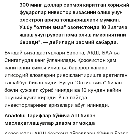
300 минг доллар сармоя киритган хорижий
фуқаролар инвестор визасини олиш учун
электрон ариза топширишлари мумкин.
Ушбу "олтин виза” Қозоғистонда 10 йилгача
яшаш учун рухсатнома олиш имкониятини
беради", — дейилади расмий хабарда.
Бундай виза дастурлари Европа, АҚШ, БАА ва
Сингапурда кенг қўлланилади. Қозоғистон ҳам
капитални ҳимоя қилиш ва барқарор халқаро
иқтисодий алоқаларни ривожлантиришга қаратилган
ташаббус билан чиқди. Бугун “Олтин виза” билан
боғлиқ ҳужжат кўриб чиқилди ва 10 кундан кейин
қонуний кучга киради. Ўша пайтда
инвесторларнинг аризалари қабул қилинади.
Anadolu: Тарифлар бўйича АҚШ билан
маслаҳатлашувлар давом этмоқда
Қозоғистон АҚШ божхона тўловлари бўйича ўзаро