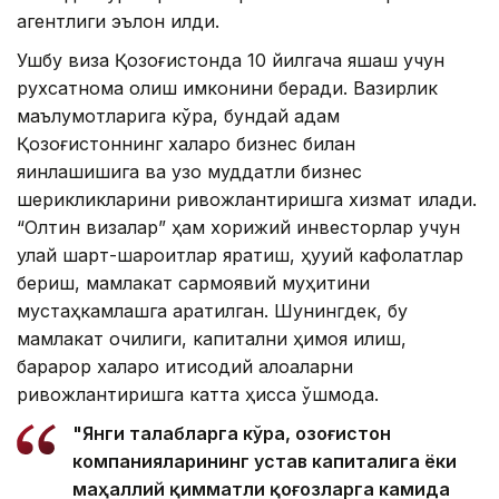
агентлиги эълон қилди.
Ушбу виза Қозоғистонда 10 йилгача яшаш учун
рухсатнома олиш имконини беради. Вазирлик
маълумотларига кўра, бундай қадам
Қозоғистоннинг халқаро бизнес билан
яқинлашишига ва узоқ муддатли бизнес
шерикликларини ривожлантиришга хизмат қилади.
“Олтин визалар” ҳам хорижий инвесторлар учун
қулай шарт-шароитлар яратиш, ҳуқуқий кафолатлар
бериш, мамлакат сармоявий муҳитини
мустаҳкамлашга қаратилган. Шунингдек, бу
мамлакат очиқлиги, капитални ҳимоя қилиш,
барқарор халқаро иқтисодий алоқаларни
ривожлантиришга катта ҳисса қўшмоқда.
"Янги талабларга кўра, Қозоғистон
компанияларининг устав капиталига ёки
маҳаллий қимматли қоғозларга камида