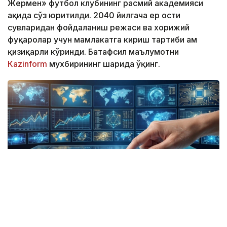
Жермен» футбол клубининг расмий академияси
ҳақида сўз юритилди. 2040 йилгача ер ости
сувларидан фойдаланиш режаси ва хорижий
фуқаролар учун мамлакатга кириш тартиби ҳам
қизиқарли кўринди. Батафсил маълумотни
Кazinform
мухбирининг шарҳида ўқинг.
Коллаж: kazinform/ СИ