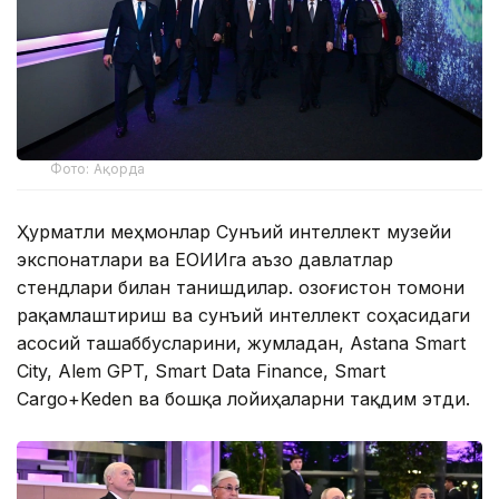
Фото: Ақорда
Ҳурматли меҳмонлар Сунъий интеллект музейи
экспонатлари ва ЕОИИга аъзо давлатлар
стендлари билан танишдилар. Қозоғистон томони
рақамлаштириш ва сунъий интеллект соҳасидаги
асосий ташаббусларини, жумладан, Astana Smart
City, Alem GPT, Smart Data Finance, Smart
Cargo+Keden ва бошқа лойиҳаларни тақдим этди.