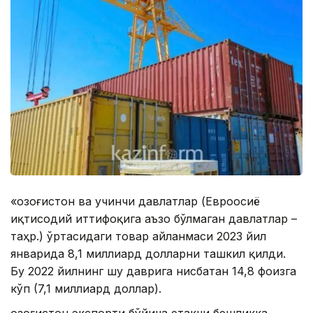
«Қозоғистон ва учинчи давлатлар (Евроосиё
иқтисодий иттифоқига аъзо бўлмаган давлатлар –
таҳр.) ўртасидаги товар айланмаси 2023 йил
январида 8,1 миллиард долларни ташкил қилди.
Бу 2022 йилнинг шу даврига нисбатан 14,8 фоизга
кўп (7,1 миллиард доллар).
Қозоғистон экспорти бўйича етакчи бешликка