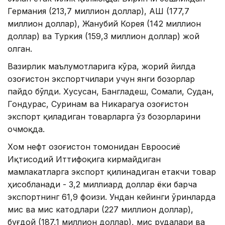
Германия (213,7 миллион доллар), АҚШ (177,7
миллион доллар), Жанубий Корея (142 миллион
доллар) ва Туркия (159,3 миллион доллар) жой
олган.
Вазирлик маълумотларига кўра, жорий йилда
Қозоғистон экспортчилари учун янги бозорлар
пайдо бўлди. Хусусан, Бангладеш, Сомали, Судан,
Гондурас, Суринам ва Никарагуа Қозоғистон
экспорт қиладиган товарларга ўз бозорларини
очмоқда.
Хом нефт Қозоғистон томонидан Евроосиё
Иқтисодий Иттифоқига кирмайдиган
мамлакатларга экспорт қилинадиган етакчи товар
ҳисобланади - 3,2 миллиард доллар ёки барча
экспортнинг 61,9 фоизи. Ундан кейинги ўринларда
мис ва мис катодлари (227 миллион доллар),
буғдой (187,1 миллион доллар), мис рудалари ва