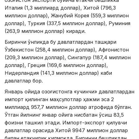
Италия (1,3 миллиард доллар), Хитой (796,3
миллион доллар), Жанубий Корея (559,3 миллион
доллар), Туркия (337,5 миллион доллар), Руминия
(263,9 миллион доллар) киради.
Биринчи ўнликда бу давлатлардан ташқари
Ўзбекистон (258,4 миллион доллар), Афғонистон
(209,3 миллион доллар), Сингапур (187,4 миллион
доллар), Греция (169,6 миллион доллар),
Нидерландия (141,3 миллион доллар) каби
давлатлар бор.
Январь ойида Қозоғистонга «учинчи» давлатлардан
импорт қилинган маҳсулотлар ҳажми эса 2
миллиард 957,7 миллион доллар атрофида бўлган.
Ўтган йилнинг январ ойига нисбатан ўсиш 83,5
фоизни ташкил этади. Импорт-экспорт қилувчи
давлатлар орасида Хитой 9947 миллион доллар
билан етакчилик қилмоқда. Биринчи бешликдан