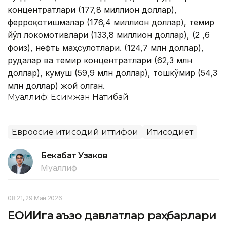
концентратлари (177,8 миллион доллар),
ферроқотишмалар (176,4 миллион доллар), темир
йўл локомотивлари (133,8 миллион доллар), (2 ,6
фоиз), нефть маҳсулотлари. (124,7 млн доллар),
рудалар ва темир концентратлари (62,3 млн
доллар), кумуш (59,9 млн доллар), тошкўмир (54,3
млн доллар) жой олган.
Муаллиф: Есимжан Нақтибай
Евроосиё иқтисодий иттифоқи
Иқтисодиёт
Бекабат Узаков
Муаллиф
08:21, 29 Май 2026
ЕОИИга аъзо давлатлар раҳбарлари