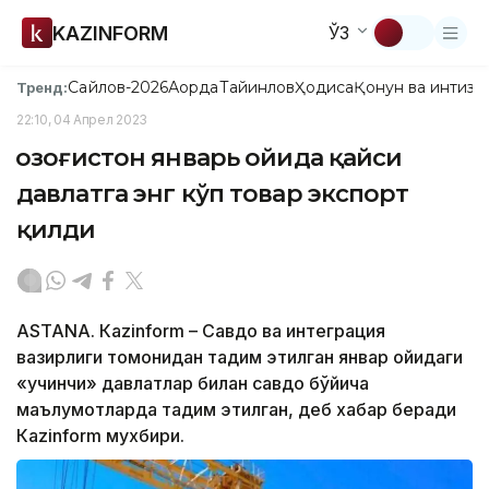
KAZINFORM
ЎЗ
Сайлов-2026
Ақорда
Тайинлов
Ҳодиса
Қонун ва интизо
Тренд:
22:10, 04 Апрел 2023
Қозоғистон январь ойида қайси
давлатга энг кўп товар экспорт
қилди
ASTANА. Кazinform – Савдо ва интеграция
вазирлиги томонидан тақдим этилган январ ойидаги
«учинчи» давлатлар билан савдо бўйича
маълумотларда тақдим этилган, деб хабар беради
Кazinform мухбири.