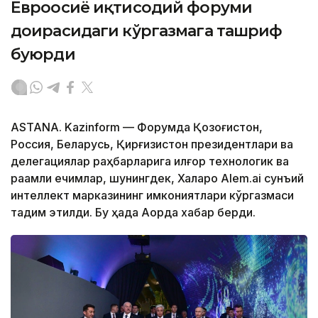
Евроосиё иқтисодий форуми
доирасидаги кўргазмага ташриф
буюрди
ASTANA. Kazinform — Форумда Қозоғистон,
Россия, Беларусь, Қирғизистон президентлари ва
делегациялар раҳбарларига илғор технологик ва
рақамли ечимлар, шунингдек, Халқаро Alem.ai сунъий
интеллект марказининг имкониятлари кўргазмаси
тақдим этилди. Бу ҳақда Ақорда хабар берди.