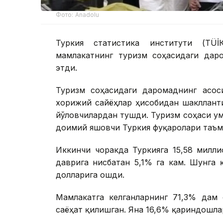
Фото: Anadolu
Туркия статистика институти (ТÜİ
мамлакатнинг туризм соҳасидаги дар
этди.
Туризм соҳасидаги даромаднинг асо
хорижий сайёҳлар ҳисобидан шаклланти
йўловчилардан тушди. Туризм соҳаси у
доимий яшовчи Туркия фуқаролари таъм
Иккинчи чоракда Туркияга 15,58 милл
даврига нисбатан 5,1% га кам. Шунга 
долларига ошди.
Мамлакатга келганларнинг 71,3% дам 
саёҳат қилишган. Яна 16,6% қариндошла