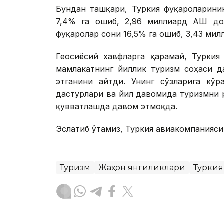
Бундан ташқари, Туркия фуқароларинин
7,4% га ошиб, 2,96 миллиард АҚШ до
фуқаролар сони 16,5% га ошиб, 3,43 ми
Геосиёсий хавфларга қарамай, Турки
мамлакатнинг йиллик туризм соҳаси д
этганини айтди. Унинг сўзларига кўр
дастурлари ва йил давомида туризмни 
қувватлашда давом этмоқда.
Эслатиб ўтамиз, Туркия авиакомпанияси
Туризм
Жаҳон янгиликлари
Туркия