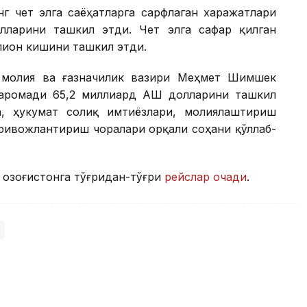
г чет элга саёҳатларга сарфлаган харажатлари
лларини ташкил этди. Чет элга сафар қилган
ллион кишини ташкил этди.
я молия ва ғазначилик вазири Меҳмет Шимшек
аромади 65,2 миллиард АҚШ долларини ташкил
а, ҳукумат солиқ имтиёзлари, молиялаштириш
ривожлантириш чоралари орқали соҳани қўллаб-
 Қозоғистонга тўғридан-тўғри
рейслар очади
.