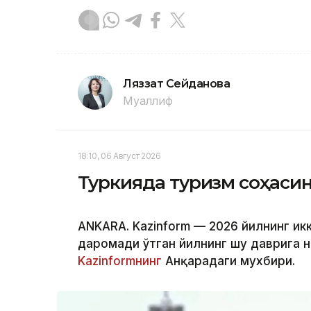
Ляззат Сейданова
Муаллиф
18:10, 06 Август 2026
Туркияда туризм соҳаси
ANKARA. Kazinform — 2026 йилнинг ик
даромади ўтган йилнинг шу даврига н
Kazinformнинг
Анқарадаги мухбири.