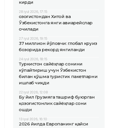
кирди
28 iyul 2026, 17:15
Қозоғистондан Хитой ва
Ўзбекистонга янги авиарейслар
очилади
27 iyul 2026, 19:15
37 миллион йўловчи: глобал круиз
бозорида рекорд янгиланди
24 iyul 2026, 18:15
Туркистон сайёҳлар сонини
кўпайтириш учун Ўзбекистон
билан қўшма туристик пакетларни
ишлаб чиқди
22 iyul 2026, 12:08
Бу йил Грузияга ташриф буюрган
қозоғистонлик сайёҳлар сони
ошди
13 iyul 2026, 16:10
2026 йилда Европанинг қайси