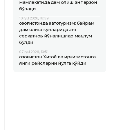
мамлакатида дам олиш энг арзон
бўлади
10 iyul 2026, 16:39
Қозоғистонда автотуризм: байрам
дам олиш кунларида энг
серқатнов йўналишлар маълум
бўлди
07 iyul 2026, 10:51
Қозоғистон Хитой ва Қирғизистонга
янги рейсларни йўлга қўйди