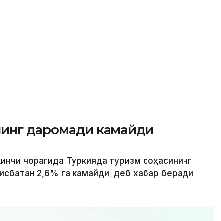
нинг даромади камайди
кинчи чорагида Туркияда туризм соҳасининг
исбатан 2,6% га камайди, деб хабар беради