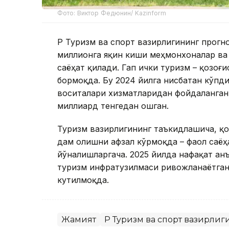
Фото: Виктор Федюнин/ Kazinform
ҚР Туризм ва спорт вазирлигининг прогно
миллионга яқин киши меҳмонхоналар ва
саёҳат қилади. Гап ички туризм – қозоғ
бормоқда. Бу 2024 йилга нисбатан кўпд
воситалари хизматларидан фойдаланган,
миллиард тенгедан ошган.
Туризм вазирлигининг таъкидлашича, қо
дам олишни афзал кўрмоқда – фаол саёҳ
йўналишларгача. 2025 йилда нафақат ан
туризм инфратузилмаси ривожланаётган
кутилмоқда.
Жамият
ҚР Туризм ва спорт вазирлиг