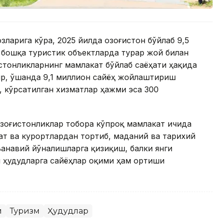
зларига кўра, 2025 йилда Қозоғистон бўйлаб 9,5
 бошқа туристик объектларда турар жой билан
истонликларнинг мамлакат бўйлаб саёҳати ҳақида
ир, ўшанда 9,1 миллион сайёҳ жойлаштириш
 кўрсатилган хизматлар ҳажми эса 300
зоғистонликлар тобора кўпроқ мамлакат ичида
ат ва курортлардан тортиб, маданий ва тарихий
ъанавий йўналишларга қизиқиш, балки янги
 ҳудудларга сайёҳлар оқими ҳам ортиши
и
Туризм
Ҳудудлар