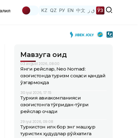
KZ
QZ
РУ
EN
中文
ق ز
ЎЗ
аҳлил
Мавзуга оид
03 avgust 2026, 08:00
Янги рейслар, Neo Nomad:
Қозоғистонда туризм соҳаси қандай
ўзгармоқда
30 iyul 2026, 17:15
Туркия авиакомпанияси
Қозоғистонга тўғридан-тўғри
рейслар очади
29 iyul 2026, 09:08
Туркистон илк бор энг машҳур
туристик ҳудудлар рўйхатига