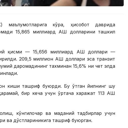
К) маълумотларига кўра, ҳисобот даврида
омади 15,865 миллиард АҚШ долларини ташкил
сий қисми — 15,656 миллиард АҚШ доллари —
рилди. 209,5 миллион АҚШ доллари эса транзит
мумий даромадининг тахминан 15,6% ни чет элда
инлади.
ион киши ташриф буюрди. Бу ўтган йилнинг шу
қарамай, бир кеча учун ўртача харажат 113 АҚШ
олиш, кўнгилочар ва маданий тадбирлар учун
ри ва дўстлариникига ташриф буюрган.