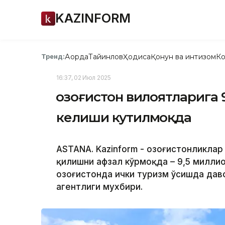
KAZINFORM
Ақорда
Тайинлов
Ҳодиса
Қонун ва интизом
Ко
Тренд:
16:37, 02 Июл 2025
Қозоғистон вилоятларига 
келиши кутилмоқда
ASTANA. Kazinform - Қозоғистонликла
қилишни афзал кўрмоқда – 9,5 милли
Қозоғистонда ички туризм ўсишда дав
агентлиги мухбири.