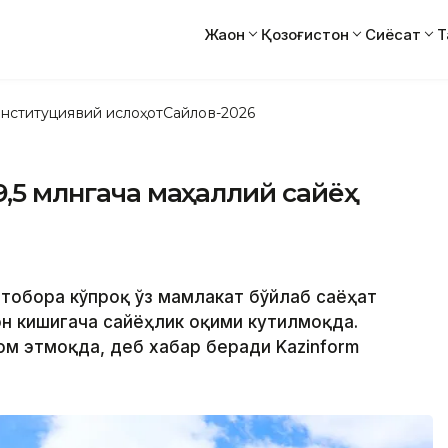
Жаҳон
Қозоғистон
Сиёсат
Т
нституциявий ислоҳот
Сайлов-2026
9,5 млнгача маҳаллий сайёҳ
р тобора кўпроқ ўз мамлакат бўйлаб саёҳат
он кишигача сайёҳлик оқими кутилмоқда.
ом этмоқда, деб хабар беради Kazinform