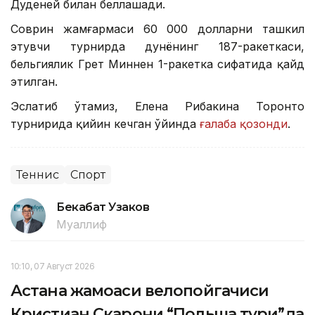
Дуденей билан беллашади.
Соврин жамғармаси 60 000 долларни ташкил
этувчи турнирда дунёнинг 187-ракеткаси,
бельгиялик Грет Миннен 1-ракетка сифатида қайд
этилган.
Эслатиб ўтамиз, Елена Рибакина Торонто
турнирида қийин кечган ўйинда
ғалаба қозонди
.
Теннис
Спорт
Бекабат Узаков
Муаллиф
10:10, 07 Август 2026
Астана жамоаси велопойгачиси
Кристиан Скарони “Польша тури”да