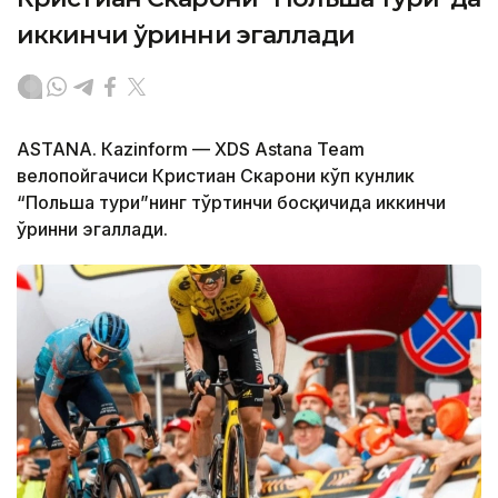
иккинчи ўринни эгаллади
ASTANА. Кazinform — XDS Astana Team
велопойгачиси Кристиан Скарони кўп кунлик
“Польша тури”нинг тўртинчи босқичида иккинчи
ўринни эгаллади.