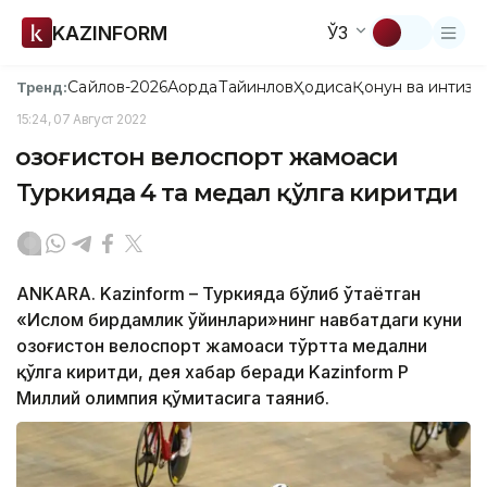
KAZINFORM
ЎЗ
Сайлов-2026
Ақорда
Тайинлов
Ҳодиса
Қонун ва интизо
Тренд:
15:24, 07 Август 2022
Қозоғистон велоспорт жамоаси
Туркияда 4 та медал қўлга киритди
ANKARA. Kazinform – Туркияда бўлиб ўтаётган
«Ислом бирдамлик ўйинлари»нинг навбатдаги куни
Қозоғистон велоспорт жамоаси тўртта медални
қўлга киритди, дея хабар беради Kazinform ҚР
Миллий олимпия қўмитасига таяниб.