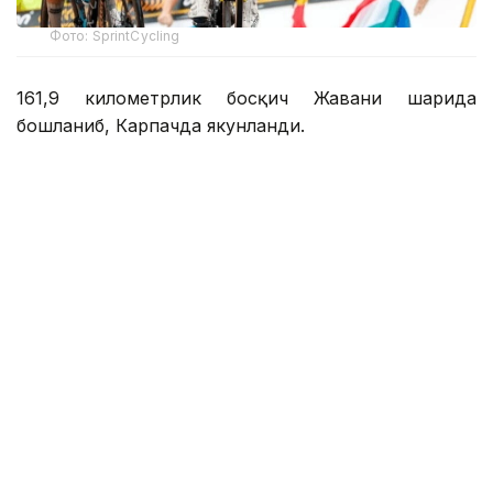
Фото: SprintCycling
161,9 километрлик босқич Жавани шаҳрида
бошланиб, Карпачда якунланди.
Ғолиб пойганинг сўнгги қисмида аниқланди. Уч
нафар войгачи маррага яқинлашганда олдинга
чиқиб олди. Сўнгги километрда улардан бири
ҳужум қилди ва фақат Кристиан Скарони унга
жавоб қайтара олди.
Қозоғистон жамоасининг велопойгачиси тезда
фарқни ёпди, аммо ғалаба қозониш учун етарли
вақтга эга бўлмади. Натижада Скарони иккинчи
ўринни эгаллади.
Босқич ғолиби Барт Леммен бўлди. Учинчи ўрин
француз велосипедчиси Аксель Лоренсга
(Netcompany INEOS) насиб этди.