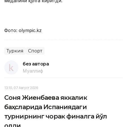
медалини қўлга киритди.
Фото: olympic.kz
Туркия
Спорт
без автора
Муаллиф
13:10, 07 Август 2026
Соня Жиенбаева яккалик
баҳсларида Испаниядаги
турнирнинг чорак финалга йўл
олди