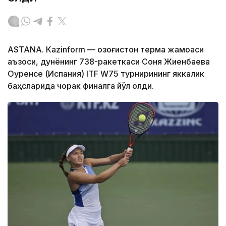
ASTANА. Кazinform — Қозоғистон терма жамоаси
аъзоси, дунёнинг 738-ракеткаси Соня Жиенбаева
Оуренсе (Испания) ITF W75 турнирининг яккалик
баҳсларида чорак финалга йўл олди.