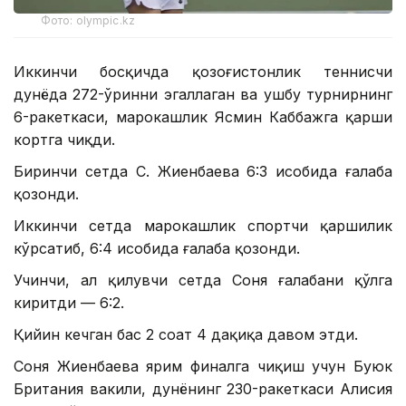
Фото: olympic.kz
Иккинчи босқичда қозоғистонлик теннисчи
дунёда 272-ўринни эгаллаган ва ушбу турнирнинг
6-ракеткаси, марокашлик Ясмин Каббажга қарши
кортга чиқди.
Биринчи сетда С. Жиенбаева 6:3 ҳисобида ғалаба
қозонди.
Иккинчи сетда марокашлик спортчи қаршилик
кўрсатиб, 6:4 ҳисобида ғалаба қозонди.
Учинчи, ҳал қилувчи сетда Соня ғалабани қўлга
киритди — 6:2.
Қийин кечган баҳс 2 соат 4 дақиқа давом этди.
Соня Жиенбаева ярим финалга чиқиш учун Буюк
Британия вакили, дунёнинг 230-ракеткаси Алисия