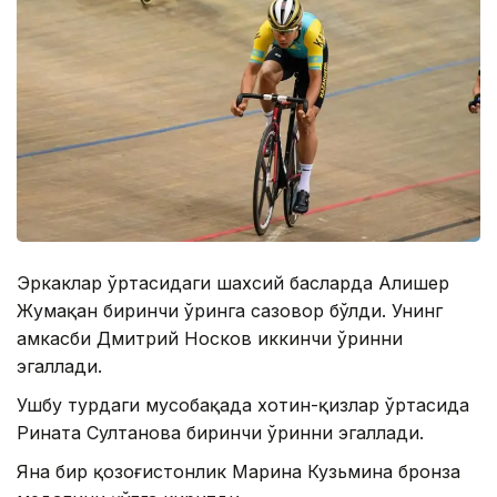
Эркаклар ўртасидаги шахсий баҳсларда Алишер
Жумақан биринчи ўринга сазовор бўлди. Унинг
ҳамкасби Дмитрий Носков иккинчи ўринни
эгаллади.
Ушбу турдаги мусобақада хотин-қизлар ўртасида
Рината Султанова биринчи ўринни эгаллади.
Яна бир қозоғистонлик Марина Кузьмина бронза