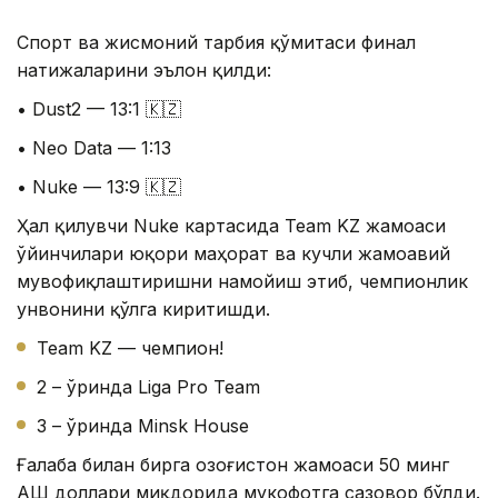
Спорт ва жисмоний тарбия қўмитаси финал
натижаларини эълон қилди:
• Dust2 — 13:1 🇰🇿
• Neo Data — 1:13
• Nuke — 13:9 🇰🇿
Ҳал қилувчи Nuke картасида Team KZ жамоаси
ўйинчилари юқори маҳорат ва кучли жамоавий
мувофиқлаштиришни намойиш этиб, чемпионлик
унвонини қўлга киритишди.
Team KZ — чемпион!
2 – ўринда Liga Pro Team
3 – ўринда Minsk House
Ғалаба билан бирга Қозоғистон жамоаси 50 минг
АҚШ доллари миқдорида мукофотга сазовор бўлди.