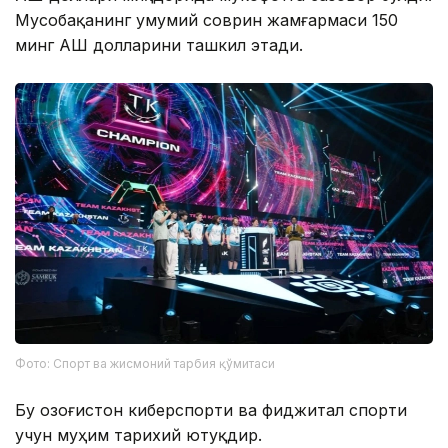
Мусобақанинг умумий соврин жамғармаси 150
минг АҚШ долларини ташкил этади.
Фото: Спорт ва жисмоний тарбия қўмитаси
Бу Қозоғистон киберспорти ва фиджитал спорти
учун муҳим тарихий ютуқдир.