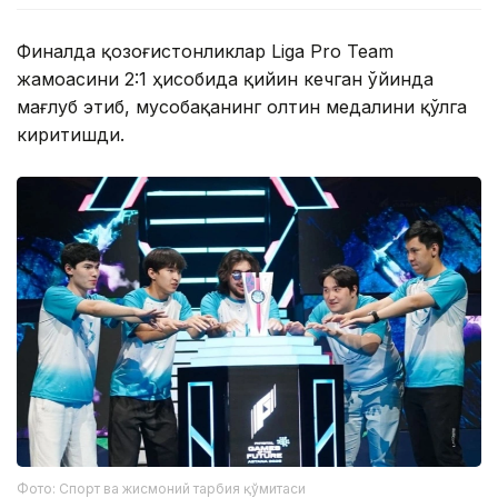
Финалда қозоғистонликлар Liga Pro Team
жамоасини 2:1 ҳисобида қийин кечган ўйинда
мағлуб этиб, мусобақанинг олтин медалини қўлга
киритишди.
Фото: Спорт ва жисмоний тарбия қўмитаси