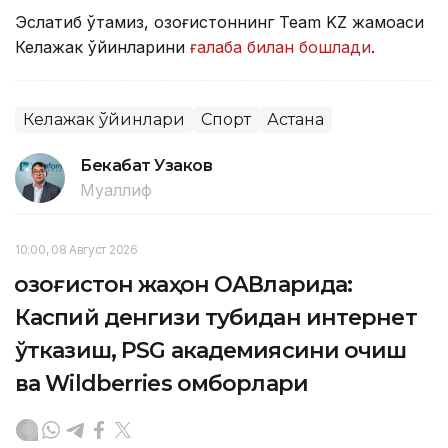
Эслатиб ўтамиз, Қозоғистоннинг Team KZ жамоаси
Келажак ўйинларини
ғалаба билан бошлади
.
Келажак ўйинлари
Спорт
Астана
Бекабат Узаков
Муаллиф
10:00, 08 Август 2026
Қозоғистон жаҳон ОАВларида:
Каспий денгизи тубидан интернет
ўтказиш, PSG академиясини очиш
ва Wildberries омборлари