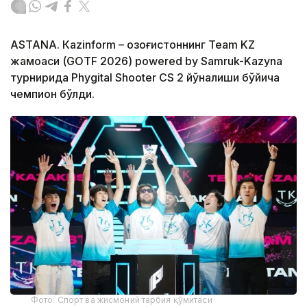
ASTANА. Кazinform – Қозоғистоннинг Team KZ
жамоаси (GOTF 2026) powered by Samruk-Kazyna
турнирида Phygital Shooter CS 2 йўналиши бўйича
чемпион бўлди.
Фото: Спорт ва жисмоний тарбия қўмитаси