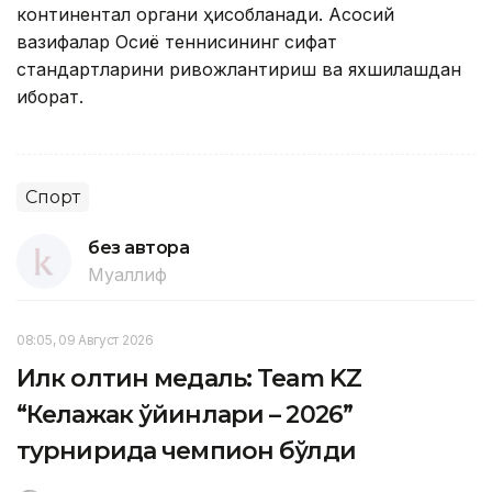
континентал органи ҳисобланади. Aсосий
вазифалар Осиё теннисининг сифат
стандартларини ривожлантириш ва яхшилашдан
иборат.
Спорт
без автора
Муаллиф
08:05, 09 Август 2026
Илк олтин медаль: Team KZ
“Келажак ўйинлари – 2026”
турнирида чемпион бўлди