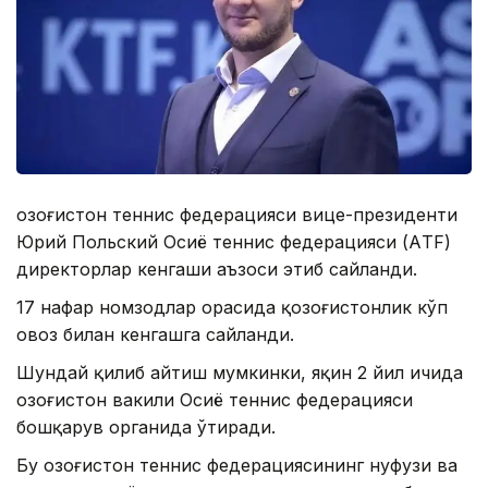
Қозоғистон теннис федерацияси вице-президенти
Юрий Польский Осиё теннис федерацияси (AТF)
директорлар кенгаши аъзоси этиб сайланди.
17 нафар номзодлар орасида қозоғистонлик кўп
овоз билан кенгашга сайланди.
Шундай қилиб айтиш мумкинки, яқин 2 йил ичида
Қозоғистон вакили Осиё теннис федерацияси
бошқарув органида ўтиради.
Бу Қозоғистон теннис федерациясининг нуфузи ва