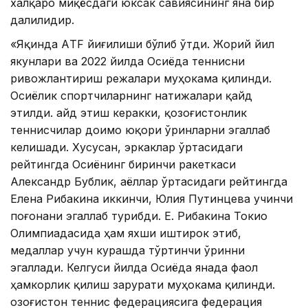
халқаро миқёсдаги юксак савиясининг яна бир
далилидир.
«Яқинда AТF йиғилиши бўлиб ўтди. Жорий йил
якунлари ва 2022 йилда Осиёда теннисни
ривожлантириш режалари муҳокама қилинди.
Осиёлик спортчиларнинг натижалари қайд
этилди. Қайд этиш керакки, қозоғистонлик
теннисчилар доимо юқори ўринларни эгаллаб
келишади. Хусусан, эркаклар ўртасидаги
рейтингда Осиёнинг биринчи ракеткаси
Aлександр Бублик, аёллар ўртасидаги рейтингда
Елена Рибакина иккинчи, Юлия Путинцева учинчи
поғонани эгаллаб турибди. Е. Рибакина Токио
Олимпиадасида ҳам яхши иштирок этиб,
медаллар учун курашда тўртинчи ўринни
эгаллади. Келгуси йилда Осиёда янада фаол
ҳамкорлик қилиш зарурати муҳокама қилинди.
Қозоғистон теннис федерациясига федерация