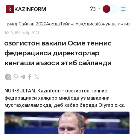
KAZINFORM
ЎЗ
Сайлов-2026
Ақорда
Тайинлов
Ҳодиса
Қонун ва интизо
Тренд:
10:19, 18 Ноябр 2021
Қозоғистон вакили Осиё теннис
федерацияси директорлар
кенгаши аъзоси этиб сайланди
NUR-SULTAN. Kazinform - Қозоғистон теннис
федерацияси халқаро миқёсда ўз мавқеини
мустаҳкамламоқда, деб хабар беради Оlympic.kz.