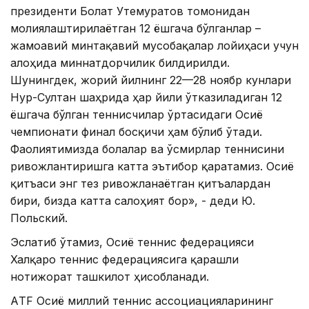
президенти Болат Утемуратов томонидан
молиялаштирилаётган 12 ёшгача бўлганлар –
жамоавий минтақавий мусобақалар лойиҳаси учун
алоҳида миннатдорчилик билдирилди.
Шунингдек, жорий йилнинг 22—28 ноябр кунлари
Нур-Султан шаҳрида ҳар йили ўтказиладиган 12
ёшгача бўлган теннисчилар ўртасидаги Осиё
чемпионати финал босқичи ҳам бўлиб ўтади.
Фаолиятимизда болалар ва ўсмирлар теннисини
ривожлантиришга катта эътибор қаратамиз. Осиё
қитъаси энг тез ривожланаётган қитъалардан
бири, бизда катта салоҳият бор», - деди Ю.
Польский.
Эслатиб ўтамиз, Осиё теннис федерацияси
Халқаро теннис федерациясига қарашли
нотижорат ташкилот ҳисобланади.
AТF Осиё миллий теннис ассоциацияларининг