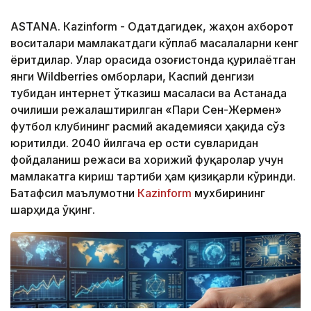
ASTANА. Кazinform - Одатдагидек, жаҳон ахборот
воситалари мамлакатдаги кўплаб масалаларни кенг
ёритдилар. Улар орасида Қозоғистонда қурилаётган
янги Wildberries омборлари, Каспий денгизи
тубидан интернет ўтказиш масаласи ва Астанада
очилиши режалаштирилган «Пари Сен-Жермен»
футбол клубининг расмий академияси ҳақида сўз
юритилди. 2040 йилгача ер ости сувларидан
фойдаланиш режаси ва хорижий фуқаролар учун
мамлакатга кириш тартиби ҳам қизиқарли кўринди.
Батафсил маълумотни
Кazinform
мухбирининг
шарҳида ўқинг.