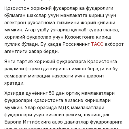
Қозоғистон хорижий фуқаролар ва фуқаролиги
бўлмаган шахслар учун мамлакатга кириш учун
электрон рухсатнома тизимини жорий қилиши
мумкин. Агар ушбу ўзгариш қўллаб-қувватланса,
хорижий фуқаролар учун Қозоғистонга кириш
пуллик бўлади. Бу ҳақда Россиянинг
ТАСС
ахборот
агентлиги хабар берди.
Янги тартиб хорижий фуқароларга Қозоғистонга
рақамли форматда киришга имкон беради ва бу
самарали миграция назорати учун шароит
яратади.
Ҳозирда дунёнинг 50 дан ортиқ мамлакатлари
фуқаролари Қозоғистонга визасиз киришлари
мумкин. Улар орасида МДҲ мамлакатлари
фуқаролари учун визасиз режим, шунингдек,
Европа Иттифоқига аъзо давлатлар фуқароларига
қисқа муддатли ташрифлар учун визасиз режим