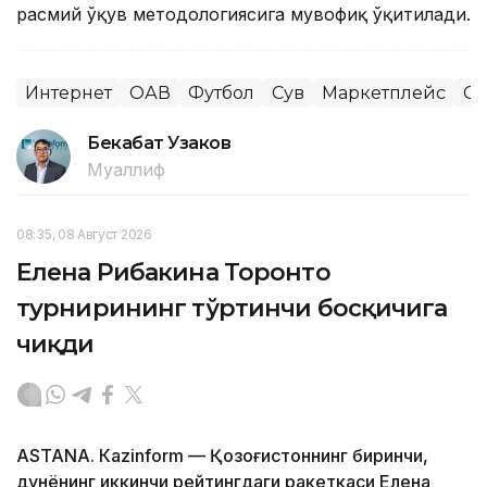
расмий ўқув методологиясига мувофиқ ўқитилади.
Интернет
ОАВ
Футбол
Сув
Маркетплейс
Сп
Бекабат Узаков
Муаллиф
08:35, 08 Август 2026
Елена Рибакина Торонто
турнирининг тўртинчи босқичига
чиқди
ASTANА. Кazinform — Қозоғистоннинг биринчи,
дунёнинг иккинчи рейтингдаги ракеткаси Елена