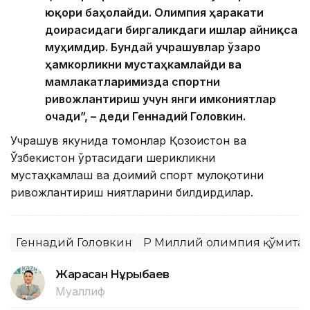
юқори баҳолайди. Олимпия ҳаракати
доирасидаги биргаликдаги ишлар айниқса
муҳимдир. Бундай учрашувлар ўзаро
ҳамкорликни мустаҳкамлайди ва
мамлакатларимизда спортни
ривожлантириш учун янги имкониятлар
очади”, – деди Геннадий Головкин.
Учрашув якунида томонлар Қозоғистон ва
Ўзбекистон ўртасидаги шерикликни
мустаҳкамлаш ва доимий спорт мулоқотини
ривожлантириш ниятларини билдирдилар.
Геннадий Головкин
ҚР Миллий олимпия қўмита
Жарасқан Нұрыбаев
Муаллиф