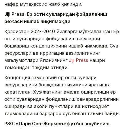
нафар мутахассис жалб қилинди.
Jiji Press: Ер ости сувларидан фойдаланиш
режаси ишлаб чиқилмоқда
Қозоғистон 2027-2040 йилларга мўлжалланган Ер
ости сувларидан фойдаланиш ва уларни
бошқариш концепциясини ишлаб чиқмоқда. Сув
ресурслари ва ирригация вазирлигининг
маълумотлари Япониянинг
Jiji Press
нашри
томонидан тақдим этилди.
Концепция замонавий ер ости сувлари
ресурсларини бошқариш тизимини яратишга
қаратилган. Ҳужжатнинг амалга оширилиши ер
ости сувларидан фойдаланиш самарадорлигини
оширади ва аҳоли пунктлари ва иқтисодиёт
тармоқларини барқарор сув билан таъминлайди.
PSG: «Пари Сен-Жермен» футбол клубининг