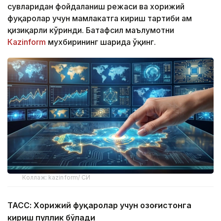
сувларидан фойдаланиш режаси ва хорижий
фуқаролар учун мамлакатга кириш тартиби ҳам
қизиқарли кўринди. Батафсил маълумотни
Кazinform
мухбирининг шарҳида ўқинг.
Коллаж: kazinform/ СИ
ТАСС: Хорижий фуқаролар учун Қозоғистонга
кириш пуллик бўлади