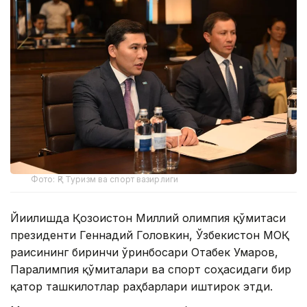
Фото: ҚР Туризм ва спорт вазирлиги
Йиғилишда Қозоғистон Миллий олимпия қўмитаси
президенти Геннадий Головкин, Ўзбекистон МОҚ
раисининг биринчи ўринбосари Отабек Умаров,
Паралимпия қўмиталари ва спорт соҳасидаги бир
қатор ташкилотлар раҳбарлари иштирок этди.