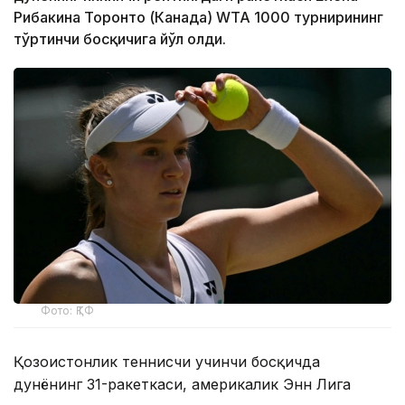
Рибакина Торонто (Канада) WТА 1000 турнирининг
тўртинчи босқичига йўл олди.
Фото: ҚТФ
Қозоғистонлик теннисчи учинчи босқичда
дунёнинг 31-ракеткаси, америкалик Энн Лига