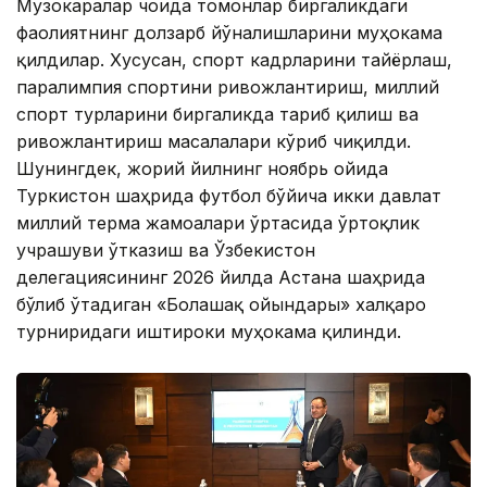
Музокаралар чоғида томонлар биргаликдаги
фаолиятнинг долзарб йўналишларини муҳокама
қилдилар. Хусусан, спорт кадрларини тайёрлаш,
паралимпия спортини ривожлантириш, миллий
спорт турларини биргаликда тарғиб қилиш ва
ривожлантириш масалалари кўриб чиқилди.
Шунингдек, жорий йилнинг ноябрь ойида
Туркистон шаҳрида футбол бўйича икки давлат
миллий терма жамоалари ўртасида ўртоқлик
учрашуви ўтказиш ва Ўзбекистон
делегациясининг 2026 йилда Астана шаҳрида
бўлиб ўтадиган «Болашақ ойындары» халқаро
турниридаги иштироки муҳокама қилинди.