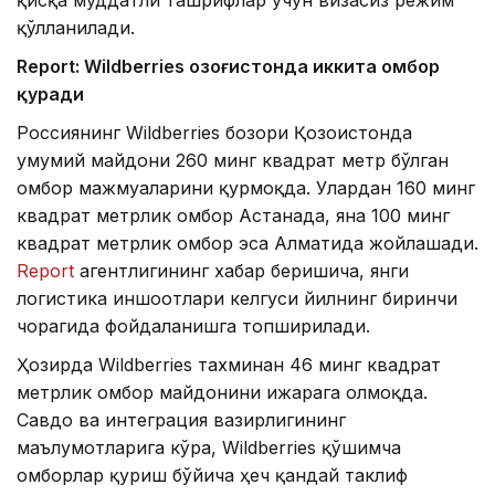
қўлланилади.
Report: Wildberries Қозоғистонда иккита омбор
қуради
Россиянинг Wildberries бозори Қозоғистонда
умумий майдони 260 минг квадрат метр бўлган
омбор мажмуаларини қурмоқда. Улардан 160 минг
квадрат метрлик омбор Астанада, яна 100 минг
квадрат метрлик омбор эса Алматида жойлашади.
Report
агентлигининг хабар беришича, янги
логистика иншоотлари келгуси йилнинг биринчи
чорагида фойдаланишга топширилади.
Ҳозирда Wildberries тахминан 46 минг квадрат
метрлик омбор майдонини ижарага олмоқда.
Савдо ва интеграция вазирлигининг
маълумотларига кўра, Wildberries қўшимча
омборлар қуриш бўйича ҳеч қандай таклиф