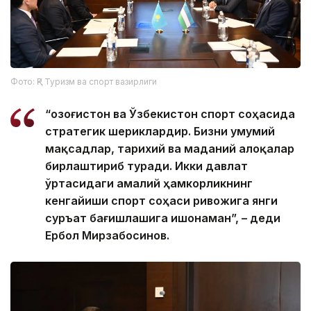
Фото: ҚР Туризм ва спорт вазирлиги
“Қозоғистон ва Ўзбекистон спорт соҳасида
стратегик шериклардир. Бизни умумий
мақсадлар, тарихий ва маданий алоқалар
бирлаштириб туради. Икки давлат
ўртасидаги амалий ҳамкорликнинг
кенгайиши спорт соҳаси ривожига янги
суръат бағишлашига ишонаман”, – деди
Ербол Мирзабосинов.