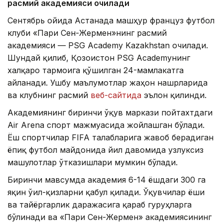
расмий академияси очилади
Сентябрь ойида Астанада машҳур француз футбол
клуби «Пари Сен-Жермен»нинг расмий
академияси — PSG Academy Kazakhstan очилади.
Шундай қилиб, Қозоғистон PSG Academyнинг
халқаро тармоғига қўшилган 24-мамлакатга
айланади. Ушбу маълумотлар жаҳон нашрларида
ва клубнинг расмий
веб-сайтида
эълон қилинди.
Академиянинг биринчи ўқув маркази пойтахтдаги
Air Arena спорт мажмуасида жойлашган бўлади.
Ёш спортчилар FIFA талабларига жавоб берадиган
ёпиқ футбол майдонида йил давомида узлуксиз
машғулотлар ўтказишлари мумкин бўлади.
Биринчи мавсумда академия 6-14 ёшдаги 300 га
яқин ўғил-қизларни қабул қилади. Ўқувчилар ёши
ва тайёргарлик даражасига қараб гуруҳларга
бўлинади ва «Пари Сен-Жермен» академиясининг