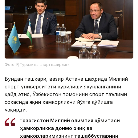
Фото: ҚР Туризм ва спорт вазирлиги
Бундан ташқари, вазир Астана шаҳрида Миллий
спорт университети қурилиши якунланганини
қайд этиб, Ўзбекистон томонини спорт таълими
соҳасида яқин ҳамкорликни йўлга қўйишга
чақирди.
“Қозоғистон Миллий олимпия қўмитаси
ҳамкорликка доимо очиқ ва
ҳамкорларимизнинг ташаббусларини