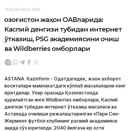
10:00, 08 Август 2026
Қозоғистон жаҳон ОАВларида:
Каспий денгизи тубидан интернет
ўтказиш, PSG академиясини очиш
ва Wildberries омборлари
ASTANА. Кazinform - Одатдагидек, жаҳон ахборот
воситалари мамлакатдаги кўплаб масалаларни кенг
ёритдилар. Улар орасида Қозоғистонда
қурилаётган янги Wildberries омборлари, Каспий
денгизи тубидан интернет ўтказиш масаласи ва
Астанада очилиши режалаштирилган «Пари Сен-
Жермен» футбол клубининг расмий академияси
ҳақида сўз юритилди. 2040 йилгача ер ости