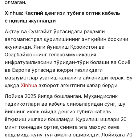
олмаган.
Xinhuа: Каспий денгизи тубига оптик кабель
ётқизиш якунланди
Ақтау ва Сумгайит ўртасидаги рақамли
автомагистрал қурилишининг энг қийин босқичи
якунланди. Янги йўналиш Қозоғистон ва
Озарбайжоннинг телекоммуникация
инфратузилмасини тўғридан-тўғри боғлаши ва Осиё
ва Европа ўртасида юқори тезликдаги
маълумотлар узатиш каналига айланиши керак. Бу
ҳақда
Xinhua
ахборот агентлиги хабар берди.
Лойиҳа 2025 йилда бошланган. Муҳандислик
тадқиқотлари ва кабель синовларидан сўнг, шу
йилнинг июль ойида денгиз тубига кабель
ётқизиш ишлари бошланди. Қурилиш ишлари 20
минг тоннадан ортиқ сиғимга эга махсус кема
ёрдамида куну тун амалга оширилди. Лойиҳага 70