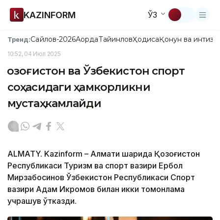
KAZINFORM
ЎЗ
Сайлов-2026
Ақорда
Тайинлов
Ҳодиса
Қонун ва интизо
Тренд:
10:52, 04 Июл 2025
Қозоғистон ва Ўзбекистон спорт
соҳасидаги ҳамкорликни
мустаҳкамлайди
ALMATY. Kazinform – Алмати шаҳрида Қозоғистон
Республикаси Туризм ва спорт вазири Ербол
Мирзабосинов Ўзбекистон Республикаси Спорт
вазири Адҳам Икромов билан икки томонлама
учрашув ўтказди.