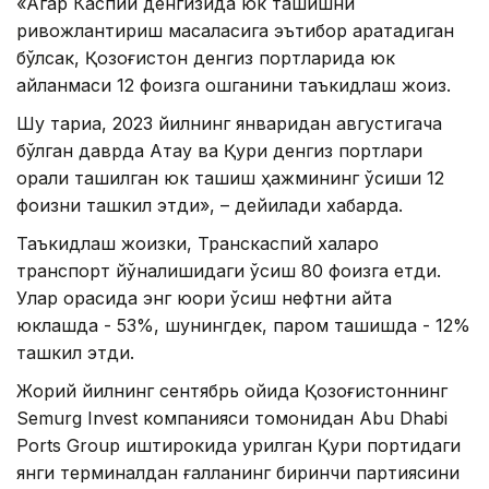
«Агар Каспий денгизида юк ташишни
ривожлантириш масаласига эътибор қаратадиган
бўлсак, Қозоғистон денгиз портларида юк
айланмаси 12 фоизга ошганини таъкидлаш жоиз.
Шу тариқа, 2023 йилнинг январидан августигача
бўлган даврда Ақтау ва Қуриқ денгиз портлари
орқали ташилган юк ташиш ҳажмининг ўсиши 12
фоизни ташкил этди», – дейилади хабарда.
Таъкидлаш жоизки, Транскаспий халқаро
транспорт йўналишидаги ўсиш 80 фоизга етди.
Улар орасида энг юқори ўсиш нефтни қайта
юклашда - 53%, шунингдек, паром ташишда - 12%
ташкил этди.
Жорий йилнинг сентябрь ойида Қозоғистоннинг
Semurg Invest компанияси томонидан Abu Dhabi
Ports Group иштирокида қурилган Қуриқ портидаги
янги терминалдан ғалланинг биринчи партиясини