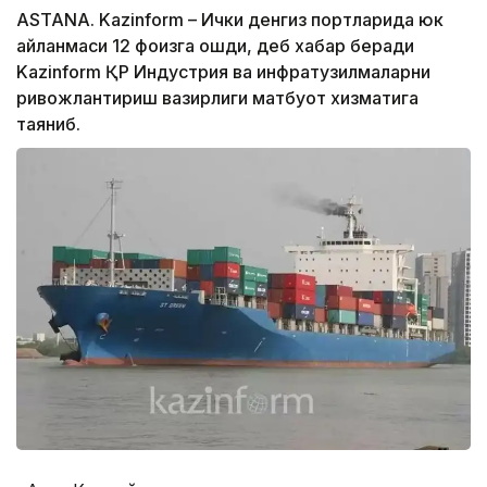
ASTANA. Kazinform – Ички денгиз портларида юк
айланмаси 12 фоизга ошди, деб хабар беради
Kazinform ҚР Индустрия ва инфратузилмаларни
ривожлантириш вазирлиги матбуот хизматига
таяниб.