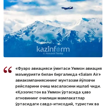
«Фуқаро авиацияси қўмитаси Уммон авиация
маъмурияти билан биргаликда «Salam Air»
авиакомпаниясининг мунтазам йўловчи
рейсларини очиш масаласини ишлаб чиқди.
«Қозоғистон ва Уммон ўртасида ҳаво
қатновининг очилиши мамлакатлар
ўртасидаги савдо-иқтисодий, туристик ва