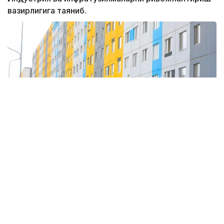
вазирлигига таяниб.
Уй-жойларни ўз вақтида фойдаланишга топшириш
мақсадида ҳокимликлар томонидан аниқ объектлар
ва уларни амалга ошириш муддатлари
кўрсатилган йўл хариталари тасдиқланган.