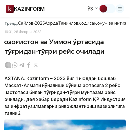
KAZINFORM
ЎЗ
Сайлов-2026
Ақорда
Тайинлов
Ҳодиса
Қонун ва интизо
Тренд:
16:31, 28 Феврал 2023
Қозоғистон ва Уммон ўртасида
тўғридан-тўғри рейс очилади
ASTANA. Кazinform – 2023 йил 1 июлдан бошлаб
Маскат-Алмати йўналиши бўйича ҳафтасига 2 рейс
частотаси билан тўғридан-тўғри мунтазам рейс
очилади, дея хабар беради Кazinform ҚР Индустрия
ва инфратузилмаларни ривожлантириш вазирлигига
таяниб.