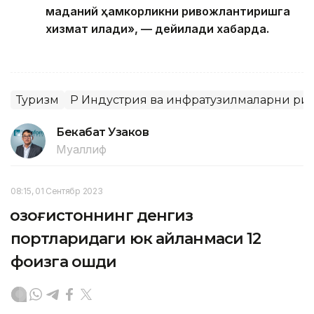
маданий ҳамкорликни ривожлантиришга
хизмат қилади», — дейилади хабарда.
Туризм
ҚР Индустрия ва инфратузилмаларни р
Бекабат Узаков
Муаллиф
08:15, 01 Сентябр 2023
Қозоғистоннинг денгиз
портларидаги юк айланмаси 12
фоизга ошди