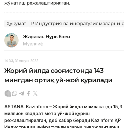
жўнатиш режалаштирилган.
Ҳукумат
ҚР Индустрия ва инфратузилмаларни 
Жарасқан Нұрыбаев
Муаллиф
14:33, 31 Август 2023
Жорий йилда Қозоғистонда 143
мингдан ортиқ уй-жой қурилади
ASTANA. Kazinform – Жорий йилда мамлакатда 15,3
миллион квадрат метр уй-жой қуриш
режалаштирилган, деб хабар беради Kazinform ҚР
Индустрия ва инфратузилмаларни ривожлантириш