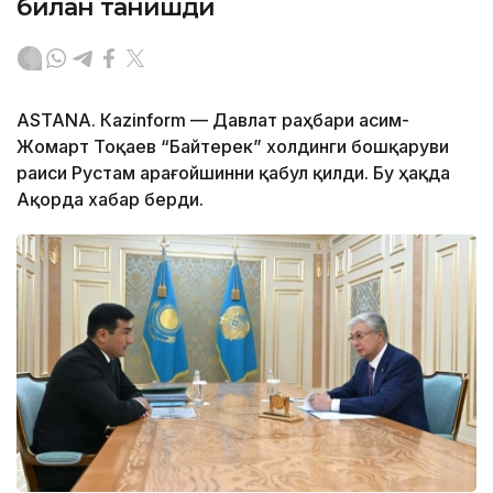
билан танишди
ASTANА. Каzinform — Давлат раҳбари Қасим-
Жомарт Тоқаев “Байтерек” холдинги бошқаруви
раиси Рустам Қарағойшинни қабул қилди. Бу ҳақда
Ақорда хабар берди.