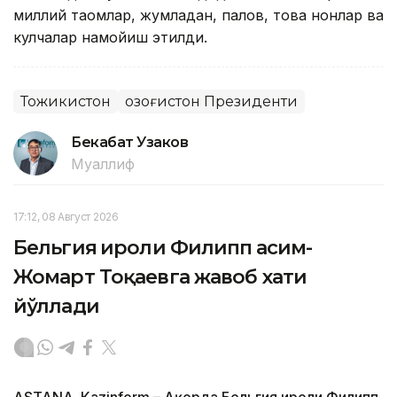
миллий таомлар, жумладан, палов, това нонлар ва
кулчалар намойиш этилди.
Тожикистон
Қозоғистон Президенти
Бекабат Узаков
Муаллиф
17:12, 08 Август 2026
Бельгия Қироли Филипп Қасим-
Жомарт Тоқаевга жавоб хати
йўллади