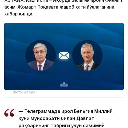
ASTANА. Кazinform – Ақорда Бельгия Қироли Филипп
Қасим-Жомарт Тоқаевга жавоб хати йўллаганини
хабар қилди.
Фото: Ақорда
— Телеграммада Қирол Бельгия Миллий
куни муносабати билан Давлат
раҳбарининг табриги учун самимий