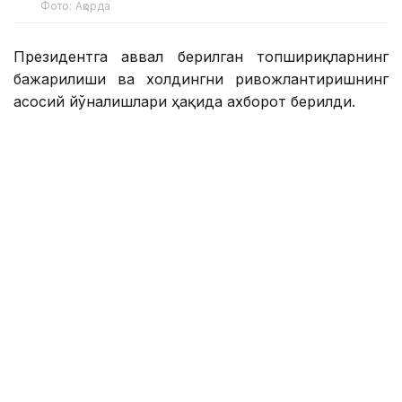
Фото: Ақорда
Президентга аввал берилган топшириқларнинг
бажарилиши ва холдингни ривожлантиришнинг
асосий йўналишлари ҳақида ахборот берилди.
Қасим-Жомарт Тоқаевга инвестиция ва кредит
портфели 14,3 триллион тенгега етиши ва 16,5
триллион тенгега етиши, йиллик соф фойда эса
400 миллиард тенгедан ошиши кутилаётгани
маълум қилинди.
— 2025 йил натижаларига кўра, холдинг
кўмагида 77,5 минг оила, жумладан,
навбатда турган 11,6 минг оила уй-жой
билан таъминланди. Ўтган йили 77 та
йирик лойиҳа ва кичик ва ўрта бизнес учун
27,4 минг лойиҳа молиялаштирилди,
шунингдек, экспорт учун маҳсулот ишлаб