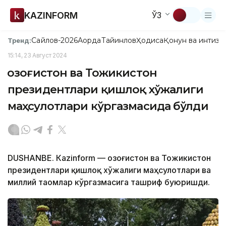
KAZINFORM
ЎЗ
Сайлов-2026
Ақорда
Тайинлов
Ҳодиса
Қонун ва интизо
Тренд:
15:14, 23 Август 2024
Қозоғистон ва Тожикистон
президентлари қишлоқ хўжалиги
маҳсулотлари кўргазмасида бўлди
DUSHANBE. Кazinform — Қозоғистон ва Тожикистон
президентлари қишлоқ хўжалиги маҳсулотлари ва
миллий таомлар кўргазмасига ташриф буюришди.