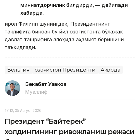
миннатдорчилик билдирди, — дейилади
хабарда.
Қирол Филипп шунингдек, Президентнинг
таклифига биноан бу йил Қозоғистонга бўлажак
давлат ташрифига алоҳида аҳамият беришини
таъкидлади.
Бельгия
Қозоғистон Президенти
Ақорда
Бекабат Узаков
Муаллиф
17:12, 05 Август 2026
Президент “Байтерек”
холдингининг ривожланиш режаси