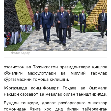
Фото: Ақорда
Қозоғистон ва Тожикистон президентлари қишлоқ
хўжалиги маҳсулотлари ва миллий таомлар
кўргазмасини томоша қилишди.
Кўргазмада Қасим-Жомарт Тоқаев ва Эмомали
Раҳмон сабзавот ва мевалар билан таништирилди.
Бундан ташқари, давлат раҳбарларига ошпазлар
томонидан ўзига хос дид билан тайёрланган