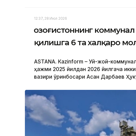
12:37, 28 Июл 2026
Қозоғистоннинг коммуна
қилишга 6 та халқаро мо
ASTANА. Кazinform – Уй-жой-коммуна
ҳажми 2025 йилдан 2026 йилгача икки
вазири ўринбосари Асан Дарбаев Ҳук