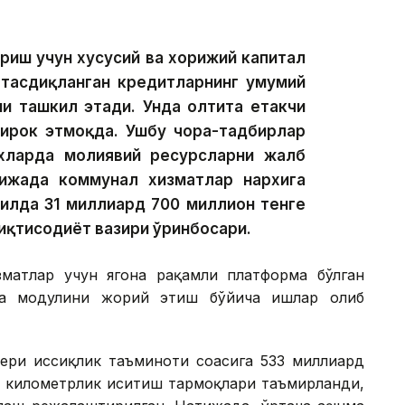
риш учун хусусий ва хорижий капитал
 тасдиқланган кредитларнинг умумий
и ташкил этади. Унда олтита етакчи
тирок этмоқда. Ушбу чора-тадбирлар
хларда молиявий ресурсларни жалб
ижада коммунал хизматлар нархига
йилда 31 миллиард 700 миллион тенге
иқтисодиёт вазири ўринбосари.
матлар учун ягона рақамли платформа бўлган
та модулини жорий этиш бўйича ишлар олиб
ери иссиқлик таъминоти соҳасига 533 миллиард
59 километрлик иситиш тармоқлари таъмирланди,