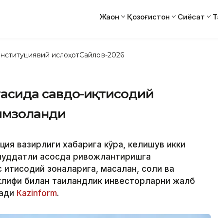
Жаҳон
Қозоғистон
Сиёсат
Т
нституциявий ислоҳот
Сайлов-2026
ртасида савдо-иқтисодий
имзоланди
ция вазирлиги хабарига кўра, келишув икки
қ муддатли асосда ривожлантиришга
 иқтисодий зоналарига, масалан, солиқ ва
клифи билан таиландлик инвесторларни жалб
ради
Кazinform
.