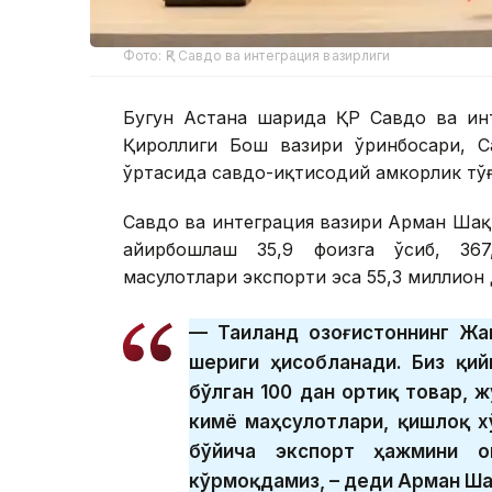
Фото: ҚР Савдо ва интеграция вазирлиги
Бугун Астана шаҳрида ҚР Савдо ва ин
Қироллиги Бош вазири ўринбосари, С
ўртасида савдо-иқтисодий ҳамкорлик тў
Савдо ва интеграция вазири Арман Шақ
айирбошлаш 35,9 фоизга ўсиб, 367
маҳсулотлари экспорти эса 55,3 миллион
— Таиланд Қозоғистоннинг Ж
шериги ҳисобланади. Биз қи
бўлган 100 дан ортиқ товар, 
кимё маҳсулотлари, қишлоқ 
бўйича экспорт ҳажмини о
кўрмоқдамиз, – деди Арман Ша