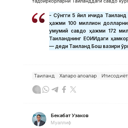
тадбиркорларни Таиланддаги савдо кўр
- Сўнгги 5 йил ичида Таиланд
ҳажми 100 миллион долларни 
умумий савдо ҳажми 172 мил
Таиланднинг ЕОИИдаги ҳамкор
— деди Таиланд Бош вазири ўр
Таиланд
Халқаро алоқалар
Иқтисодиёт
Бекабат Узаков
Муаллиф