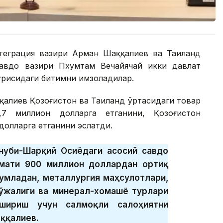
теграция вазири Арман Шаққалиев ва Таиланд
авдо вазири Пхумтам Вечайячай икки давлат
ғрисидаги битимни имзоладилар.
қалиев Қозоғистон ва Таиланд ўртасидаги товар
,7 миллион долларга етганини, Қозоғистон
 долларга етганини эслатди.
ануби-Шарқий Осиёдаги асосий савдо
ймати 900 миллион доллардан ортиқ
жумладан, металлургия маҳсулотлари,
хўжалиги ва минерал-хомашё турлари
шириш учун салмоқли салоҳиятни
ққалиев.