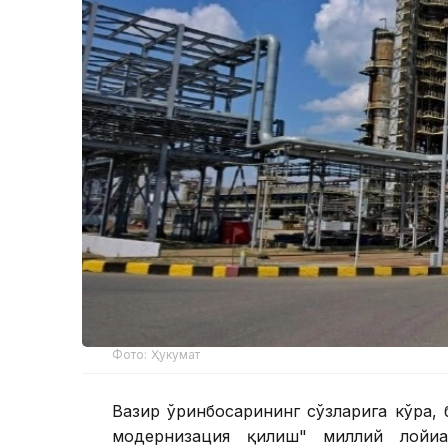
Фото: Ҳукумат
Вазир ўринбосарининг сўзларига кўра, 
модернизация қилиш" миллий лойиҳа