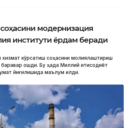
л соҳасини модернизация
лия институти ёрдам беради
л хизмат кўрсатиш соҳасини молиялаштириш
 баравар ошди. Бу ҳақда Миллий иқтисодиёт
умат йиғилишида маълум қилди.