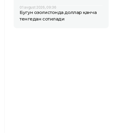
01 avgust 2026, 09:36
Бугун Қозоғистонда доллар қанча
тенгедан сотилади