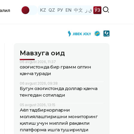
KZ
QZ
РУ
EN
中文
ق ز
ЎЗ
аҳлил
Мавзуга оид
06 avgust 2026, 11:37
Қозоғистонда бир грамм олтин
қанча туради
06 avgust 2026, 09:38
Бугун Қозоғистонда доллар қанча
тенгедан сотилади
05 avgust 2026, 13:15
Аёл тадбиркорларни
молиялаштиришни мониторинг
қилиш учун миллий рақамли
платформа ишга туширилди