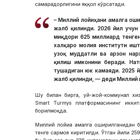
самарадорлигини яққол кўрсатади.
– Миллий лойиҳани амалга оши
жалб қилинди. 2026 йил учун
миқдори 625 миллиард тенген
халқаро молия институти иш
узоқ муддатли ва арзон нар
қилиш имконини беради. Нат
тушадиган юк камаяди. 2025 
жалб қилинди, — деди Миллий 
Шу билан бирга, уй-жой-коммунал хиз
Smart Turmys платформасининг икки
борилмоқда.
Миллий лойиҳа амалга оширилганидан б
тенге сармоя киритилди. Ўтган йили 2