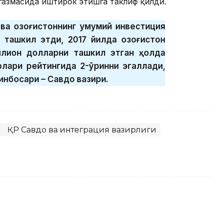
газмасида иштирок этишга таклиф қилди.
 ва Қозоғистоннинг умумий инвестиция
ташкил этди, 2017 йилда Қозоғистон
лион долларни ташкил этган ҳолда
лари рейтингида 2-ўринни эгаллади,
инбосари – Савдо вазири.
ҚР Савдо ва интеграция вазирлиги