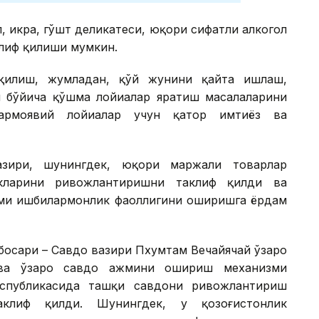
, икра, гўшт деликатеси, юқори сифатли алкогол
клиф қилиши мумкин.
 қилиш, жумладан, қўй жунини қайта ишлаш,
ш бўйича қўшма лойиҳалар яратиш масалаларини
сармоявий лойиҳалар учун қатор имтиёз ва
азири, шунингдек, юқори маржали товарлар
кларини ривожлантиришни таклиф қилди ва
ими ишбилармонлик фаоллигини оширишга ёрдам
босари – Савдо вазири Пхумтам Вечайячай ўзаро
ва ўзаро савдо ҳажмини ошириш механизми
еспубликасида ташқи савдони ривожлантириш
аклиф қилди. Шунингдек, у қозоғистонлик