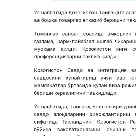
Ўз навбатида Қозоғистон Таиландга асал
ва бошқа товарлар етказиб беришни та
Томонлар саноат соҳасида ҳамкорлик
газлама, чарм-пойабзал ишлаб чиқари
муҳокама қилди. Қозоғистон янги 
преференцияларни таклиф қилди.
Қозоғистон Савдо ва интеграция в
савдосини кўпайтириш учун ҳаво ю
мамлакатлар ўртасида қулай виза реж
бериши кераклигини таъкидлади.
Ўз навбатида, Таиланд Бош вазири ўрин
савдо алоқаларини ривожлантириш 
сифатида Таиланднинг Қозоғистон Р
бўйича ваколатхонасини очишни т