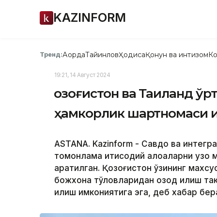
KAZINFORM
Ақорда
Тайинлов
Ҳодиса
Қонун ва интизом
Ко
Тренд:
19:21, 14 Август 2024
Қозоғистон ва Таиланд ў
ҳамкорлик шартномаси 
ASTANA. Kazinform - Савдо ва интегра
томонлама иқтисодий алоқаларни узо
қаратилган. Қозоғистон ўзининг махсус
божхона тўловларидан озод қилиш та
қилиш имкониятига эга, деб хабар бе