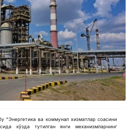
бу "Энергетика ва коммунал хизматлар соҳасини
сида кўзда тутилган янги механизмларнинг