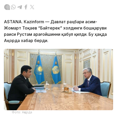
ASTANА. Каzinform — Давлат раҳбари Қасим-
Жомарт Тоқаев “Байтерек” холдинги бошқаруви
раиси Рустам Қарағойшинни қабул қилди. Бу ҳақда
Ақорда хабар берди.
Фото: Ақорда