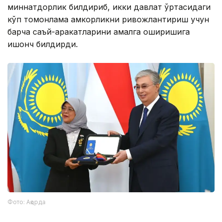
миннатдорлик билдириб, икки давлат ўртасидаги
кўп томонлама ҳамкорликни ривожлантириш учун
барча саъй-ҳаракатларини амалга оширишига
ишонч билдирди.
Фото: Ақорда