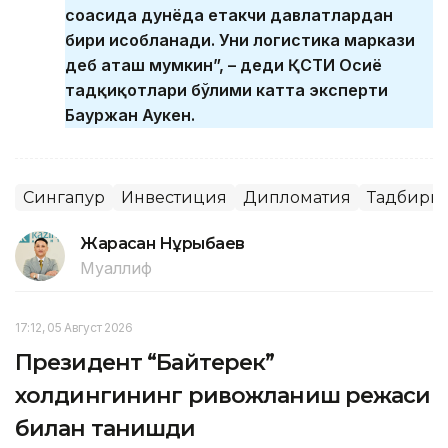
соҳасида дунёда етакчи давлатлардан
бири ҳисобланади. Уни логистика маркази
деб аташ мумкин”, – деди ҚСТИ Осиё
тадқиқотлари бўлими катта эксперти
Бауржан Аукен.
Сингапур
Инвестиция
Дипломатия
Тадбирк
Жарасқан Нұрыбаев
Муаллиф
17:12, 05 Август 2026
Президент “Байтерек”
холдингининг ривожланиш режаси
билан танишди