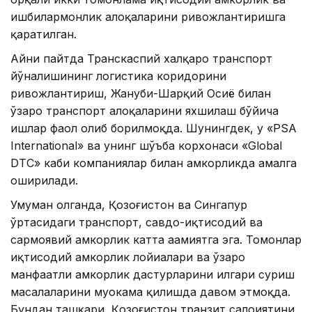
ишбилармонлик алоқаларини ривожлантиришга
қаратилган.
Айни пайтда Транскаспий халқаро транспорт
йўналишининг логистика коридорини
ривожлантириш, Жануби-Шарқий Осиё билан
ўзаро транспорт алоқаларини яхшилаш бўйича
ишлар фаол олиб борилмоқда. Шунингдек, у «PSA
International» ва унинг шўъба корхонаси «Global
DTC» каби компаниялар билан ҳамкорликда амалга
оширилади.
Умуман олганда, Қозоғистон ва Сингапур
ўртасидаги транспорт, савдо-иқтисодий ва
сармоявий ҳамкорлик катта аҳамиятга эга. Томонлар
иқтисодий ҳамкорлик лойиҳалари ва ўзаро
манфаатли ҳамкорлик дастурларини илгари суриш
масалаларини муҳокама қилишда давом этмоқда.
Бундан ташқари, Қозоғистон транзит салоҳиятини