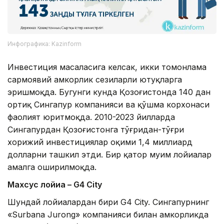
Инфографика: Kazinform
Инвестиция масаласига келсак, икки томонлама
сармоявий ҳамкорлик сезиларли ютуқларга
эришмоқда. Бугунги кунда Қозоғистонда 140 дан
ортиқ Сингапур компанияси ва қўшма корхонаси
фаолият юритмоқда. 2010-2023 йилларда
Сингапурдан Қозоғистонга тўғридан-тўғри
хорижий инвестициялар оқими 1,4 миллиард
долларни ташкил этди. Бир қатор муҳим лойиҳалар
амалга оширилмоқда.
Махсус лойиҳа – G4 City
Шундай лойиҳалардан бири G4 City. Сингапурнинг
«Surbana Jurong» компанияси билан ҳамкорликда