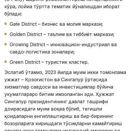
кўра, лойиҳа тўртта тематик йўналишдан иборат
бўлади:
Gate District – бизнес ва молия маркази;
Golden District – таълим ва тиббиёт маркази;
Growing District – инновацион-индустриал ва
савдо-логистика зоналари;
Green District – туристик кластер.
Эслатиб ўтамиз, 2023 йилда муҳим икки томонлама
ҳужжат – Қозоғистон ва Сингапур ўртасида
хизматлар савдоси ва инвестициялар бўйича
ҳукуматлараро битим имзоланган эди. Ҳужжат
Сингапур президентининг давлат ташрифи
доирасидаги муҳим воқеа бўлиб, тегишли
қоидаларни енгиллаштириш ва бир-бирининг
бозорларига киришдаги тўсиқларни камайтириш
орқали икки томонлама иқтисодий ҳамкорлик ва