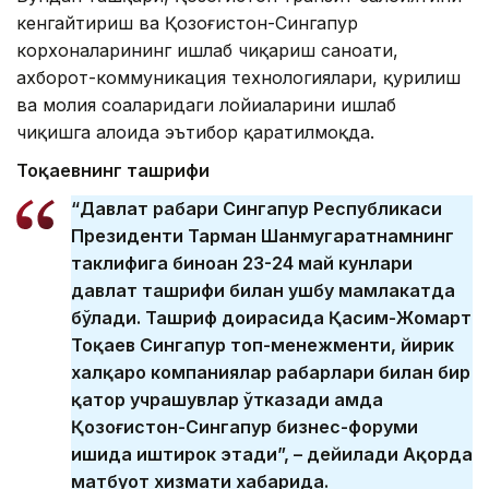
кенгайтириш ва Қозоғистон-Сингапур
корхоналарининг ишлаб чиқариш саноати,
ахборот-коммуникация технологиялари, қурилиш
ва молия соҳаларидаги лойиҳаларини ишлаб
чиқишга алоҳида эътибор қаратилмоқда.
Тоқаевнинг ташрифи
“Давлат раҳбари Сингапур Республикаси
Президенти Тарман Шанмугаратнамнинг
таклифига биноан 23-24 май кунлари
давлат ташрифи билан ушбу мамлакатда
бўлади. Ташриф доирасида Қасим-Жомарт
Тоқаев Сингапур топ-менежменти, йирик
халқаро компаниялар раҳбарлари билан бир
қатор учрашувлар ўтказади ҳамда
Қозоғистон-Сингапур бизнес-форуми
ишида иштирок этади”, – дейилади Ақорда
матбуот хизмати хабарида.