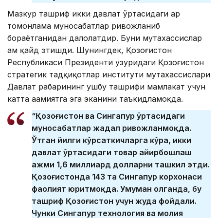
Мазкур ташриф икки давлат ўртасидаги ҳар
томонлама муносабатлар ривожланиб
бораётганидан далолатдир. Буни мутахассислар
ҳам қайд этишди. Шунингдек, Қозоғистон
Республикаси Президенти ҳузуридаги Қозоғистон
стратегик тадқиқотлар институти мутахассислари
Давлат раҳбарининг ушбу ташрифи мамлакат учун
катта аҳамиятга эга эканини таъкидламоқда.
“Қозоғистон ва Сингапур ўртасидаги
муносабатлар жадал ривожланмоқда.
Ўтган йилги кўрсаткичларга кўра, икки
давлат ўртасидаги товар айирбошлаш
ҳажми 1,6 миллиард долларни ташкил этди.
Қозоғистонда 143 та Сингапур корхонаси
фаолият юритмоқда. Умуман олганда, бу
ташриф Қозоғистон учун жуда фойдали.
Чунки Сингапур технология ва молия