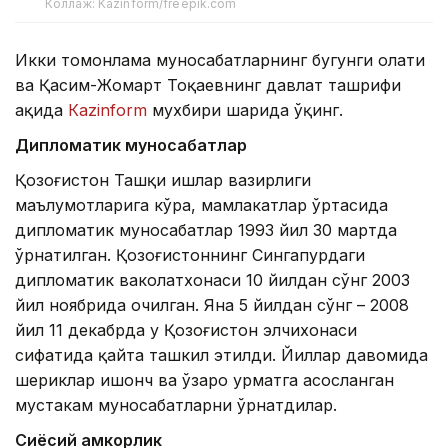
Коллаж: Kazinform/freepik.com
Икки томонлама муносабатларнинг бугунги ҳолати
ва Қасим-Жомарт Тоқаевнинг давлат ташрифи
ҳақида
Каzinform
мухбири шарҳида ўқинг.
Дипломатик муносабатлар
Қозоғистон Ташқи ишлар вазирлиги
маълумотларига кўра, мамлакатлар ўртасида
дипломатик муносабатлар 1993 йил 30 мартда
ўрнатилган. Қозоғистоннинг Сингапурдаги
дипломатик ваколатхонаси 10 йилдан сўнг 2003
йил ноябрида очилган. Яна 5 йилдан сўнг – 2008
йил 11 декабрда у Қозоғистон элчихонаси
сифатида қайта ташкил этилди. Йиллар давомида
шериклар ишонч ва ўзаро ҳурматга асосланган
мустаҳкам муносабатларни ўрнатдилар.
Сиёсий ҳамкорлик