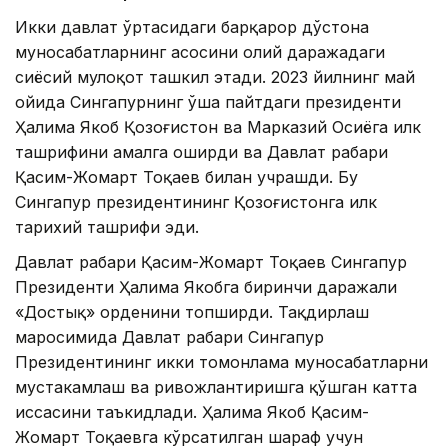
Икки давлат ўртасидаги барқарор дўстона
муносабатларнинг асосини олий даражадаги
сиёсий мулоқот ташкил этади. 2023 йилнинг май
ойида Сингапурнинг ўша пайтдаги президенти
Ҳалима Якоб Қозоғистон ва Марказий Осиёга илк
ташрифини амалга оширди ва Давлат раҳбари
Қасим-Жомарт Тоқаев билан учрашди. Бу
Сингапур президентининг Қозоғистонга илк
тарихий ташрифи эди.
Давлат раҳбари Қасим-Жомарт Тоқаев Сингапур
Президенти Ҳалима Якобга биринчи даражали
«Достық» орденини топширди. Тақдирлаш
маросимида Давлат раҳбари Сингапур
Президентининг икки томонлама муносабатларни
мустаҳкамлаш ва ривожлантиришга қўшган катта
ҳиссасини таъкидлади. Ҳалима Якоб Қасим-
Жомарт Тоқаевга кўрсатилган шараф учун