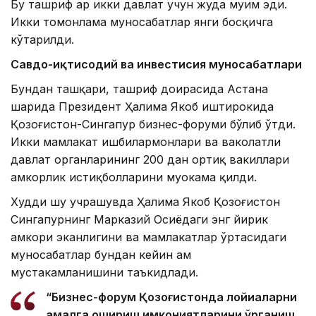
Бу ташриф ҳар икки давлат учун жуда муҳим эди.
Икки томонлама муносабатлар янги босқичга
кўтарилди.
Савдо-иқтисодий ва инвестисия муносабатлари
Бундан ташқари, ташриф доирасида Астана
шаҳрида Президент Ҳалима Якоб иштирокида
Қозоғистон-Сингапур бизнес-форуми бўлиб ўтди.
Икки мамлакат ишбилармонлари ва ваколатли
давлат органларининг 200 дан ортиқ вакиллари
ҳамкорлик истиқболларини муҳокама қилди.
Худди шу учрашувда Ҳалима Якоб Қозоғистон
Сингапурнинг Марказий Осиёдаги энг йирик
ҳамкори эканлигини ва мамлакатлар ўртасидаги
муносабатлар бундан кейин ҳам
мустаҳкамланишини таъкидлади.
“Бизнес-форум Қозоғистонда лойиҳаларни
амалга ошириш имкониятларини ўрганиш