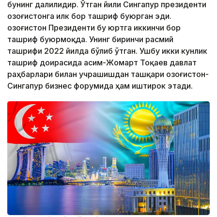
бунинг далилидир. Ўтган йили Сингапур президенти
Қозоғистонга илк бор ташриф буюрган эди.
Қозоғистон Президенти бу юртга иккинчи бор
ташриф буюрмоқда. Унинг биринчи расмий
ташрифи 2022 йилда бўлиб ўтган. Ушбу икки кунлик
ташриф доирасида Қасим-Жомарт Тоқаев давлат
раҳбарлари билан учрашишдан ташқари Қозоғистон-
Сингапур бизнес форумида ҳам иштирок этади.