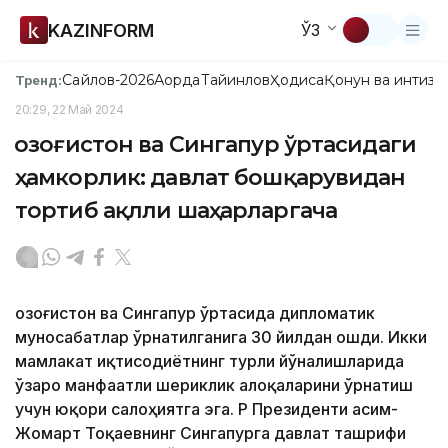
KAZINFORM
ЎЗ
Сайлов-2026
Ақорда
Тайинлов
Ҳодиса
Қонун ва интизо
Тренд:
20:29, 22 Май 2024
Қозоғистон ва Сингапур ўртасидаги
ҳамкорлик: давлат бошқарувидан
тортиб ақлли шаҳарларгача
Қозоғистон ва Сингапур ўртасида дипломатик
муносабатлар ўрнатилганига 30 йилдан ошди. Икки
мамлакат иқтисодиётнинг турли йўналишларида
ўзаро манфаатли шериклик алоқаларини ўрнатиш
учун юқори салоҳиятга эга. ҚР Президенти Қасим-
Жомарт Тоқаевнинг Сингапурга давлат ташрифи