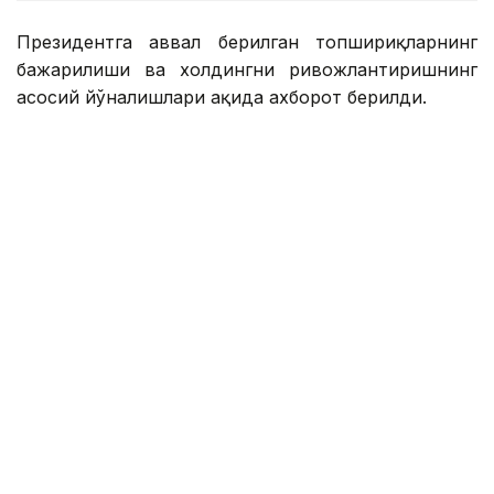
Президентга аввал берилган топшириқларнинг
бажарилиши ва холдингни ривожлантиришнинг
асосий йўналишлари ҳақида ахборот берилди.
Қасим-Жомарт Тоқаевга инвестиция ва кредит
портфели 14,3 триллион тенгега етиши ва 16,5
триллион тенгега етиши, йиллик соф фойда эса
400 миллиард тенгедан ошиши кутилаётгани
маълум қилинди.
— 2025 йил натижаларига кўра, холдинг
кўмагида 77,5 минг оила, жумладан,
навбатда турган 11,6 минг оила уй-жой
билан таъминланди. Ўтган йили 77 та
йирик лойиҳа ва кичик ва ўрта бизнес учун
27,4 минг лойиҳа молиялаштирилди,
шунингдек, экспорт учун маҳсулот ишлаб
чиқарадиган 131 та тадбиркор қўллаб-