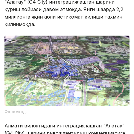
“Алатау” (G4 City) интеграциялашган шаҳрини
қуриш лойиҳаси давом этмоқда. Янги шаҳарда 2,2
миллионга яқин аҳоли истиқомат қилиши тахмин
қилинмоқда.
Фото: Ақорда
Алмати вилоятидаги интеграциялашган “Алатау”
(G4 City) шаҳрини ривожлантириш концепциясига