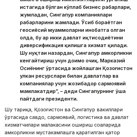
истагида бўлган кўплаб бизнес раҳбарлари,
жумладан, Сингапур компаниялари
раҳбарларини жамлади. Ўсиб бораётган
геосиёсий муаммоларни инобатга олган
ҳолда, бу ҳар икки давлат иқтисодиётини
диверсификация қилишга хизмат қилади.
Шу нуқтаи назардан, Сингапур ҳамкорликни
кенгайтириш учун доимо очиқ. Марказий
Осиёнинг ўртасида жойлашган Қозоғистон
улкан ресурслари билан давлатлар ва
компаниялар учун жозибадор сармоявий
мамлакатдир”, – деди Сингапурнинг ўша
пайтдаги президенти.
Шу тариқа, Қозоғистон ва Сингапур вакиллари
ўртасида савдо, сармоявий, логистика ва давлат
хизматчилари малакасини ошириш соҳаларида
ҳамкорликни мустаҳкамлашга қаратилган қатор