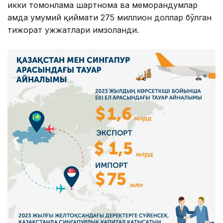
икки томонлама шартнома ва меморандумлар
ҳамда умумий қиймати 275 миллион доллар бўлган
тижорат ҳужжатлари имзоланди.