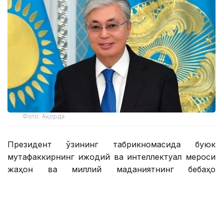
Фото: Ақорда
Президент ўзининг табрикномасида буюк
мутафаккирнинг ижодий ва интеллектуал мероси
жаҳон ва миллий маданиятнинг бебаҳо
хазинасида алоҳида ўрин тутишини таъкидлади.
— Абай таълимоти бизнинг маънавий
маёғимиз, йўлчи юлдузимихздир. Шоир