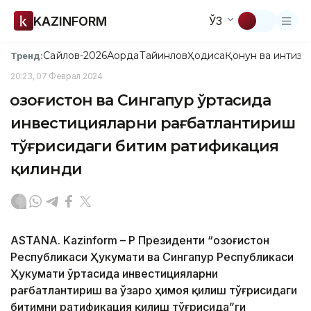
KAZINFORM
ЎЗ
Сайлов-2026
Ақорда
Тайинлов
Ҳодиса
Қонун ва интизо
Тренд:
20:23, 07 Феврал 2024
Қозоғистон ва Сингапур ўртасида
инвестицияларни рағбатлантириш
тўғрисидаги битим ратификация
қилинди
ASTANA. Kazinform – ҚР Президенти “Қозоғистон
Республикаси Ҳукумати ва Сингапур Республикаси
Ҳукумати ўртасида инвестицияларни
рағбатлантириш ва ўзаро ҳимоя қилиш тўғрисидаги
битимни ратификация қилиш тўғрисида”ги