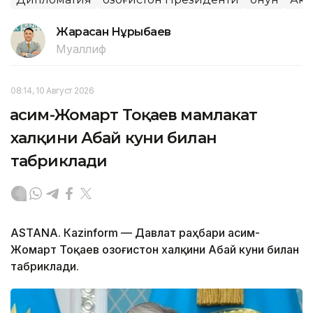
Жарасқан Нұрыбаев
Муаллиф
08:14, 10 Август 2026
Қасим-Жомарт Тоқаев мамлакат
халқини Абай куни билан
табриклади
ASTANА. Кazinform — Давлат раҳбари Қасим-
Жомарт Тоқаев Қозоғистон халқини Абай куни билан
табриклади.