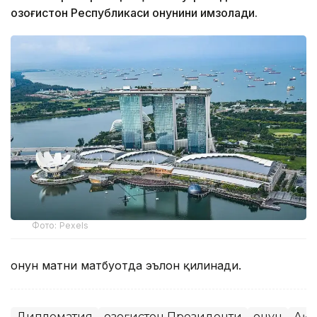
Қозоғистон Республикаси Қонунини имзолади.
Фото: Pexels
Қонун матни матбуотда эълон қилинади.
Дипломатия
Қозоғистон Президенти
Қонун
Ақо