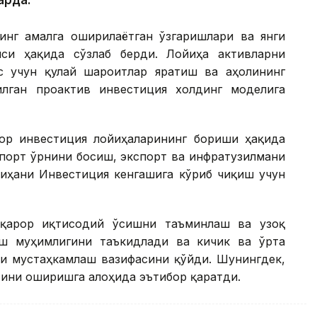
арда.
инг амалга оширилаётган ўзгаришлари ва янги
си ҳақида сўзлаб берди. Лойиҳа активларни
с учун қулай шароитлар яратиш ва аҳолининг
лган проактив инвестиция холдинг моделига
ор инвестиция лойиҳаларининг бориши ҳақида
мпорт ўрнини босиш, экспорт ва инфратузилмани
йиҳани Инвестиция кенгашига кўриб чиқиш учун
рқарор иқтисодий ўсишни таъминлаш ва узоқ
ш муҳимлигини таъкидлади ва кичик ва ўрта
ни мустаҳкамлаш вазифасини қўйди. Шунингдек,
тини оширишга алоҳида эътибор қаратди.