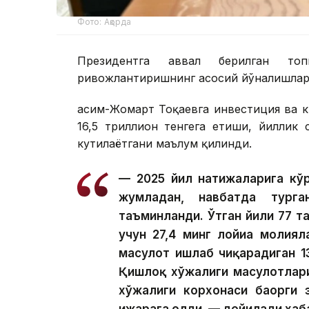
Фото: Ақорда
Президентга аввал берилган топ
ривожлантиришнинг асосий йўналишлари
Қасим-Жомарт Тоқаевга инвестиция ва к
16,5 триллион тенгега етиши, йиллик
кутилаётгани маълум қилинди.
— 2025 йил натижаларига кўр
жумладан, навбатда тург
таъминланди. Ўтган йили 77 та
учун 27,4 минг лойиҳа молия
маҳсулот ишлаб чиқарадиган 1
Қишлоқ хўжалиги маҳсулотлар
хўжалиги корхонаси баҳорги 