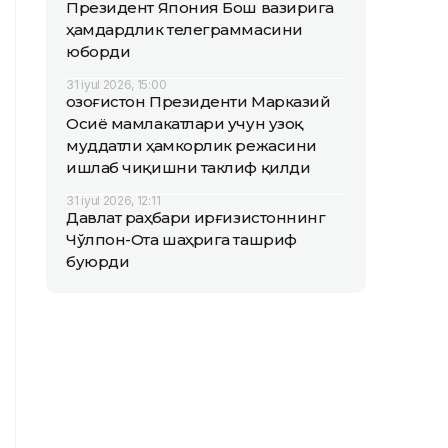
Президент Япония Бош вазирига
ҳамдардлик телеграммасини
юборди
31 iyul 2026, 15:00
Қозоғистон Президенти Марказий
Осиё мамлакатлари учун узоқ
муддатли ҳамкорлик режасини
ишлаб чиқишни таклиф қилди
31 iyul 2026, 12:11
Давлат раҳбари Қирғизистоннинг
Чўлпон-Ота шаҳрига ташриф
буюрди