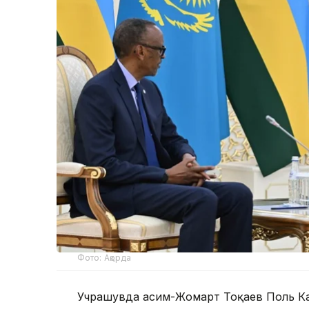
Фото: Ақорда
Учрашувда Қасим-Жомарт Тоқаев Поль К