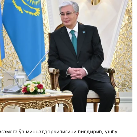
агамега ўз миннатдорчилигини билдириб, ушбу