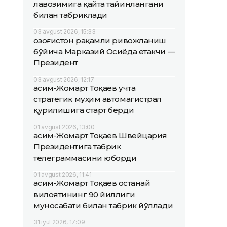
лавозимига қайта тайинлангани
билан табриклади
03 avgust 2026, 15:33
Қозоғистон рақамли ривожланиш
бўйича Марказий Осиёда етакчи —
Президент
03 avgust 2026, 12:17
Қасим-Жомарт Тоқаев учта
стратегик муҳим автомагистрал
қурилишига старт берди
01 avgust 2026, 13:00
Қасим-Жомарт Тоқаев Швейцария
Президентига табрик
телеграммасини юборди
01 avgust 2026, 11:41
Қасим-Жомарт Тоқаев Қостанай
вилоятининг 90 йиллиги
муносабати билан табрик йўллади
31 iyul 2026, 17:09