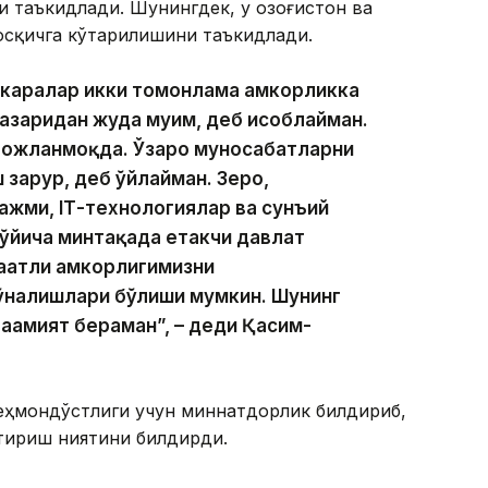
 таъкидлади. Шунингдек, у Қозоғистон ва
осқичга кўтарилишини таъкидлади.
каралар икки томонлама ҳамкорликка
азаридан жуда муҳим, деб ҳисоблайман.
вожланмоқда. Ўзаро муносабатларни
зарур, деб ўйлайман. Зеро,
ҳажми, IТ-технологиялар ва сунъий
ўйича минтақада етакчи давлат
аатли ҳамкорлигимизни
ўналишлари бўлиши мумкин. Шунинг
 аҳамият бераман”, – деди Қасим-
еҳмондўстлиги учун миннатдорлик билдириб,
тириш ниятини билдирди.