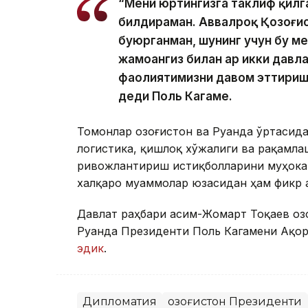
“Мени юртингизга таклиф қилг
билдираман. Аввалроқ Қозоғис
буюрганман, шунинг учун бу ме
жамоангиз билан ҳар икки давл
фаолиятимизни давом эттириш 
деди Поль Кагаме.
Томонлар Қозоғистон ва Руанда ўртасид
логистика, қишлоқ хўжалиги ва рақамл
ривожлантириш истиқболларини муҳока
халқаро муаммолар юзасидан ҳам фикр 
Давлат раҳбари Қасим-Жомарт Тоқаев Қо
Руанда Президенти Поль Кагамени Ақор
эдик
.
Дипломатия
Қозоғистон Президенти