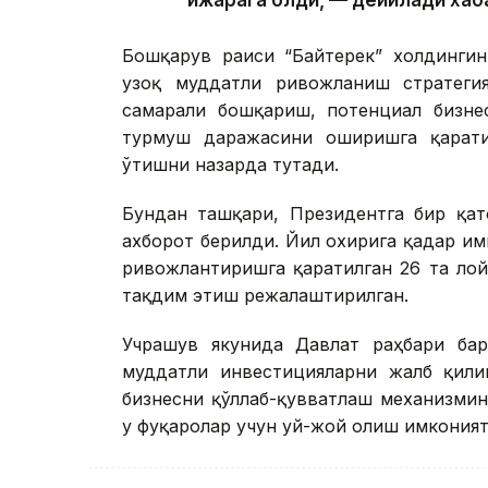
ижарага олди, — дейилади хаб
Бошқарув раиси “Байтерек” холдингин
узоқ муддатли ривожланиш стратегия
самарали бошқариш, потенциал бизне
турмуш даражасини оширишга қарати
ўтишни назарда тутади.
Бундан ташқари, Президентга бир қат
ахборот берилди. Йил охирига қадар и
ривожлантиришга қаратилган 26 та ло
тақдим этиш режалаштирилган.
Учрашув якунида Давлат раҳбари ба
муддатли инвестицияларни жалб қили
бизнесни қўллаб-қувватлаш механизми
у фуқаролар учун уй-жой олиш имкония