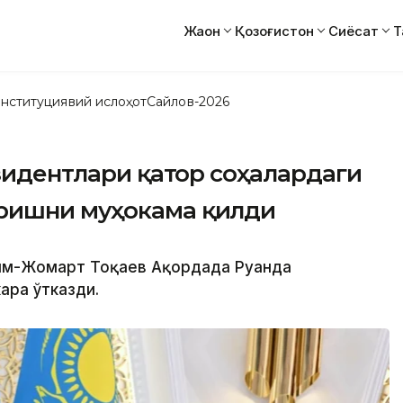
Жаҳон
Қозоғистон
Сиёсат
Т
нституциявий ислоҳот
Сайлов-2026
езидентлари қатор соҳалардаги
ришни муҳокама қилди
асим-Жомарт Тоқаев Ақордада Руанда
ара ўтказди.