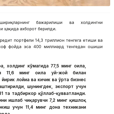
шириқларнинг бажарилиши ва холдингни
 ҳақида ахборот берилди.
редит портфели 14,3 триллион тенгега етиши ва
 соф фойда эса 400 миллиард тенгедан ошиши
а, холдинг кўмагида 77,5 минг оила,
ан 11,6 минг оила уй-жой билан
 йирик лойиҳа ва кичик ва ўрта бизнес
лаштирилди, шунингдек, экспорт учун
31 та тадбиркор қўллаб-қувватланди.
ини ишлаб чиқарувчи 7,2 минг қишлоқ
экиш учун 11,4 минг дона техникани