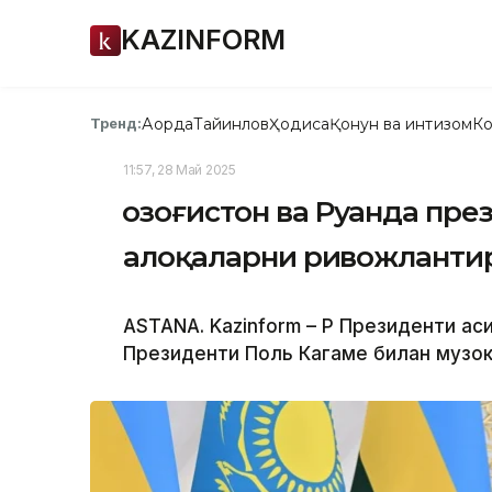
KAZINFORM
Ақорда
Тайинлов
Ҳодиса
Қонун ва интизом
Ко
Тренд:
11:57, 28 Май 2025
Қозоғистон ва Руанда пр
алоқаларни ривожланти
ASTANA. Kazinform – ҚР Президенти Қ
Президенти Поль Кагаме билан музок