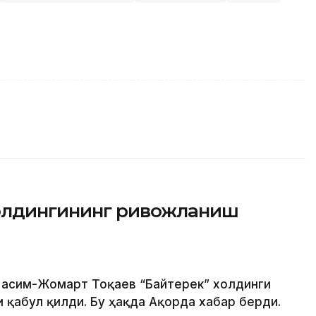
холдингининг ривожланиш
 Қасим-Жомарт Тоқаев “Байтерек” холдинги
 қабул қилди. Бу ҳақда Ақорда хабар берди.