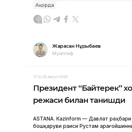
Ақорда
Жарасқан Нұрыбаев
Муаллиф
17:12, 05 Август 2026
Президент “Байтерек” 
режаси билан танишди
ASTANА. Каzinform — Давлат раҳбари
бошқаруви раиси Рустам Қарағойшинни