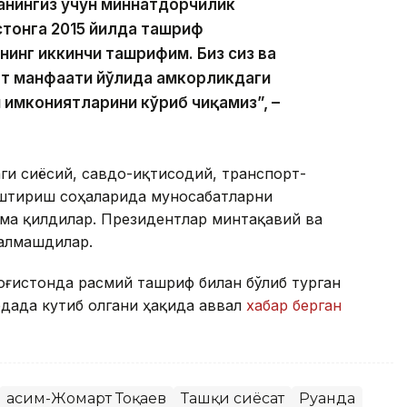
анингиз учун миннатдорчилик
тонга 2015 йилда ташриф
нинг иккинчи ташрифим. Биз сиз ва
ат манфаати йўлида ҳамкорликдаги
имкониятларини кўриб чиқамиз”, –
аги сиёсий, савдо-иқтисодий, транспорт-
аштириш соҳаларида муносабатларни
ма қилдилар. Президентлар минтақавий ва
алмашдилар.
зоғистонда расмий ташриф билан бўлиб турган
дада кутиб олгани ҳақида аввал
хабар берган
Қасим-Жомарт Тоқаев
Ташқи сиёсат
Руанда