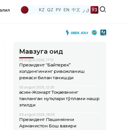
KZ
QZ
РУ
EN
中文
ق ز
ЎЗ
аҳлил
Мавзуга оид
05 avgust 2026, 17:12
Президент “Байтерек”
холдингининг ривожланиш
режаси билан танишди
05 avgust 2026, 12:35
Қасим-Жомарт Тоқаевнинг
танланган нутқлари тўплами нашр
этилди
04 avgust 2026, 18:05
Президент Пашинянни
Арманистон Бош вазири