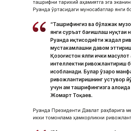
ташрифни тарихий аҳамиятга эга эканини
Руанда ўртасидаги муносабатлар янги б
“Ташрифингиз ва бўлажак музо
янги суръат бағишлаш нуқтаи н
Руанда иқтисодиёти жадал ри
мустаҳкамлашни давом эттириш 
Қозоғистон ялпи ички маҳсулот 
интеллектни ривожлантириш б
ҳисобланади. Булар ўзаро манф
ривожлантиришнинг устувор й
учун ҳам ташрифингизга алоҳида
Жомарт Тоқаев.
Руанда Президенти Давлат раҳбарига м
икки томонлама ҳамкорликни ривожлан