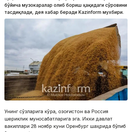
бўйича музокаралар олиб бориш ҳақидаги сўровини
тасдиқлади, дея хабар беради Kazinform мухбири.
Унинг сўзларига кўра, Қозоғистон ва Россия
шериклик муносабатларига эга. Икки давлат
вакиллари 28 ноябр куни Оренбург шаҳрида бўлиб