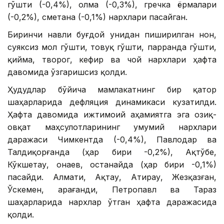
гўшти (-0,4%), олма (-0,3%), гречка ёрмалари
(-0,2%), сметана (-0,1%) нархлари пасайган.
Биринчи навли буғдой унидан пиширилган нон,
суяксиз мол гўшти, товуқ гўшти, парранда гўшти,
қийма, творог, кефир ва чой нархлари ҳафта
давомида ўзгаришсиз қолди.
Ҳудудлар бўйича мамлакатнинг бир қатор
шаҳарларида дефляция динамикаси кузатилди.
Ҳафта давомида ижтимоий аҳамиятга эга озиқ-
овқат маҳсулотларининг умумий нархлари
даражаси Чимкентда (-0,4%), Павлодар ва
Талдиқорғанда (ҳар бири -0,2%), Ақтўбе,
Кўкшетау, Қонаев, Қостанайда (ҳар бири -0,1%)
пасайди. Алмати, Ақтау, Атирау, Жезқазған,
Ўскемен, Қарағанди, Петропавл ва Тараз
шаҳарларида нархлар ўтган ҳафта даражасида
қолди.