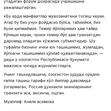
ўтадиган форум доирасида учрашишни
режалаштирган.
«Бу ерда манфаатлар мувозанатини топиш керак.
Агар бу биз учун фойдасиз бўлса, табиийки, биз
буни қилмаймиз. Темир йўлларимиз ҳам тайёр
бўлиши керак, чунки темир йўл ҳам транзитдан
даромад оладиган хўжалик субъектидир. Шу
туфайли бизнинг ички юк ташишимиз, жумладан,
йўловчи ташишимиз қўллаб-қувватланмоқда», —
деди у Қозоғистон Республикаси Ҳукумати
мажлиси чоғида журналистларга.
Унинг таъкидлашича, Қозоғистон ҳудуди орқали
ғалла ташиш тарифи кўп йиллар давомида
ўзгармаган, Россия дуккакли экинларининг
транзити эса, аксинча, ошган.
Муаллиф: Анеля Қасимова