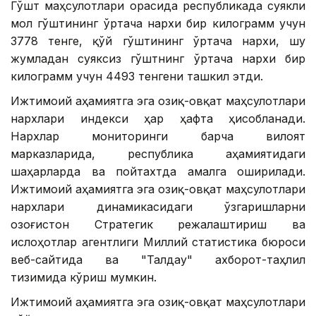
Гўшт маҳсулотлари орасида республикада суякли
мол гўштининг ўртача нархи бир килограмм учун
3778 тенге, қўй гўштининг ўртача нархи, шу
жумладан суяксиз гўштнинг ўртача нархи бир
килограмм учун 4493 тенгени ташкил этди.
Ижтимоий аҳамиятга эга озиқ-овқат маҳсулотлари
нархлари индекси ҳар ҳафта ҳисобланади.
Нархлар мониторинги барча вилоят
марказларида, республика аҳамиятидаги
шаҳарларда ва пойтахтда амалга оширилади.
Ижтимоий аҳамиятга эга озиқ-овқат маҳсулотлари
нархлари динамикасидаги ўзгаришларни
Қозоғистон Стратегик режалаштириш ва
ислоҳотлар агентлиги Миллий статистика бюроси
веб-сайтида ва "Талдау" ахборот-таҳлил
тизимида кўриш мумкин.
Ижтимоий аҳамиятга эга озиқ-овқат маҳсулотлари