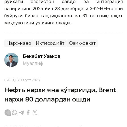
рўйхати Қозоғистон савдо ва интеграция
вазирининг 2025 йил 23 декабрдаги 362-НН-сонли
буйруғи билан тасдиқланган ва 31 та озиқ-овқат
маҳсулотини ўз ичига олади.
Нарх-наво
Иқтисодиёт
Озиқ-овқат
Бекабат Узаков
Муаллиф
09:08, 07 Август 2026
Нефть нархи яна кўтарилди, Brent
нархи 80 доллардан ошди