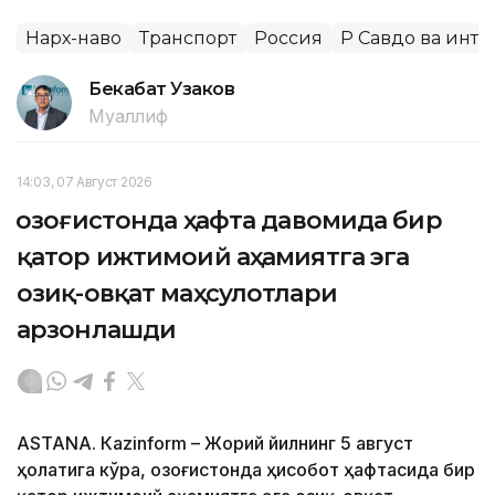
Нарх-наво
Транспорт
Россия
ҚР Савдо ва инт
Бекабат Узаков
Муаллиф
14:03, 07 Август 2026
Қозоғистонда ҳафта давомида бир
қатор ижтимоий аҳамиятга эга
озиқ-овқат маҳсулотлари
арзонлашди
ASTANА. Кazinform – Жорий йилнинг 5 август
ҳолатига кўра, Қозоғистонда ҳисобот ҳафтасида бир