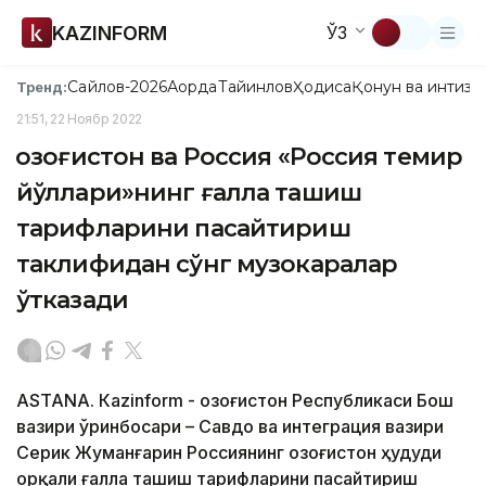
KAZINFORM
ЎЗ
Сайлов-2026
Ақорда
Тайинлов
Ҳодиса
Қонун ва интизо
Тренд:
21:51, 22 Ноябр 2022
Қозоғистон ва Россия «Россия темир
йўллари»нинг ғалла ташиш
тарифларини пасайтириш
таклифидан сўнг музокаралар
ўтказади
ASTANA. Кazinform - Қозоғистон Республикаси Бош
вазири ўринбосари – Савдо ва интеграция вазири
Серик Жуманғарин Россиянинг Қозоғистон ҳудуди
орқали ғалла ташиш тарифларини пасайтириш