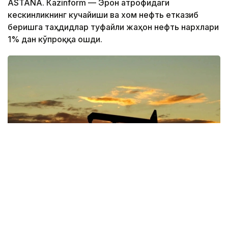
ASTANА. Кazinform — Эрон атрофидаги
кескинликнинг кучайиши ва хом нефть етказиб
беришга таҳдидлар туфайли жаҳон нефть нархлари
1% дан кўпроққа ошди.
Фото: Pexels
6 август оқшомига келиб, октябрь ойида етказиб