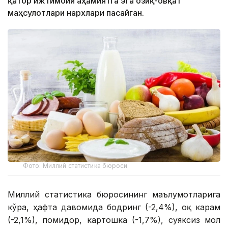
қатор ижтимоий аҳамиятга эга озиқ-овқат
маҳсулотлари нархлари пасайган.
Фото: Миллий статистика бюроси
Миллий статистика бюросининг маълумотларига
кўра, ҳафта давомида бодринг (-2,4%), оқ карам
(-2,1%), помидор, картошка (-1,7%), суяксиз мол