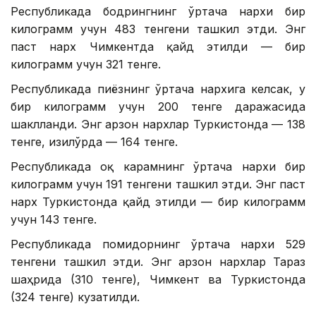
Республикада бодрингнинг ўртача нархи бир
килограмм учун 483 тенгени ташкил этди. Энг
паст нарх Чимкентда қайд этилди — бир
килограмм учун 321 тенге.
Республикада пиёзнинг ўртача нархига келсак, у
бир килограмм учун 200 тенге даражасида
шаклланди. Энг арзон нархлар Туркистонда — 138
тенге, Қизилўрда — 164 тенге.
Республикада оқ карамнинг ўртача нархи бир
килограмм учун 191 тенгени ташкил этди. Энг паст
нарх Туркистонда қайд этилди — бир килограмм
учун 143 тенге.
Республикада помидорнинг ўртача нархи 529
тенгени ташкил этди. Энг арзон нархлар Тараз
шаҳрида (310 тенге), Чимкент ва Туркистонда
(324 тенге) кузатилди.