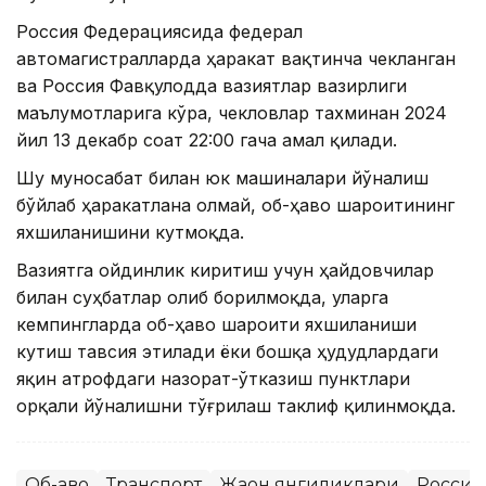
Россия Федерациясида федерал
автомагистралларда ҳаракат вақтинча чекланган
ва Россия Фавқулодда вазиятлар вазирлиги
маълумотларига кўра, чекловлар тахминан 2024
йил 13 декабр соат 22:00 гача амал қилади.
Шу муносабат билан юк машиналари йўналиш
бўйлаб ҳаракатлана олмай, об-ҳаво шароитининг
яхшиланишини кутмоқда.
Вазиятга ойдинлик киритиш учун ҳайдовчилар
билан суҳбатлар олиб борилмоқда, уларга
кемпингларда об-ҳаво шароити яхшиланиши
кутиш тавсия этилади ёки бошқа ҳудудлардаги
яқин атрофдаги назорат-ўтказиш пунктлари
орқали йўналишни тўғрилаш таклиф қилинмоқда.
Об-ҳаво
Транспорт
Жаҳон янгиликлари
Россия