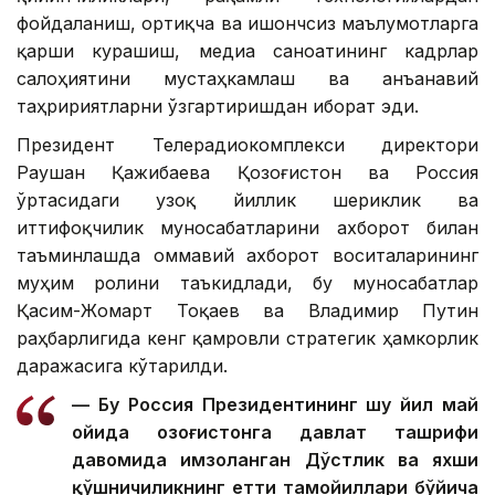
фойдаланиш, ортиқча ва ишончсиз маълумотларга
қарши курашиш, медиа саноатининг кадрлар
салоҳиятини мустаҳкамлаш ва анъанавий
таҳририятларни ўзгартиришдан иборат эди.
Президент Телерадиокомплекси директори
Раушан Қажибаева Қозоғистон ва Россия
ўртасидаги узоқ йиллик шериклик ва
иттифоқчилик муносабатларини ахборот билан
таъминлашда оммавий ахборот воситаларининг
муҳим ролини таъкидлади, бу муносабатлар
Қасим-Жомарт Тоқаев ва Владимир Путин
раҳбарлигида кенг қамровли стратегик ҳамкорлик
даражасига кўтарилди.
— Бу Россия Президентининг шу йил май
ойида Қозоғистонга давлат ташрифи
давомида имзоланган Дўстлик ва яхши
қўшничиликнинг етти тамойиллари бўйича