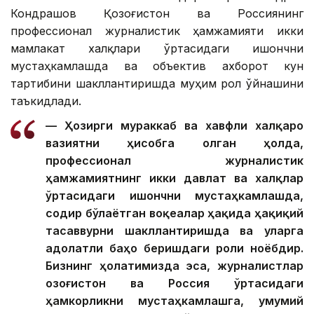
Кондрашов Қозоғистон ва Россиянинг
профессионал журналистик ҳамжамияти икки
мамлакат халқлари ўртасидаги ишончни
мустаҳкамлашда ва объектив ахборот кун
тартибини шакллантиришда муҳим рол ўйнашини
таъкидлади.
— Ҳозирги мураккаб ва хавфли халқаро
вазиятни ҳисобга олган ҳолда,
профессионал журналистик
ҳамжамиятнинг икки давлат ва халқлар
ўртасидаги ишончни мустаҳкамлашда,
содир бўлаётган воқеалар ҳақида ҳақиқий
тасаввурни шакллантиришда ва уларга
адолатли баҳо беришдаги роли ноёбдир.
Бизнинг ҳолатимизда эса, журналистлар
Қозоғистон ва Россия ўртасидаги
ҳамкорликни мустаҳкамлашга, умумий