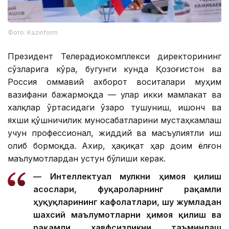
Фото: Kazinform
Президент Телерадиокомплекси директорининг
сўзларига кўра, бугунги кунда Қозоғистон ва
Россия оммавий ахборот воситалари муҳим
вазифани бажармоқда — улар икки мамлакат ва
халқлар ўртасидаги ўзаро тушуниш, ишонч ва
яхши қўшничилик муносабатларини мустаҳкамлаш
учун профессионал, жиддий ва масъулиятли иш
олиб бормоқда. Ахир, ҳақиқат ҳар доим ёлғон
маълумотлардан устун бўлиши керак.
— Интеллектуал мулкни ҳимоя қилиш
асослари, фуқароларнинг рақамли
ҳуқуқларининг кафолатлари, шу жумладан
шахсий маълумотларни ҳимоя қилиш ва
рақамли хавфсизликни таъминлаш