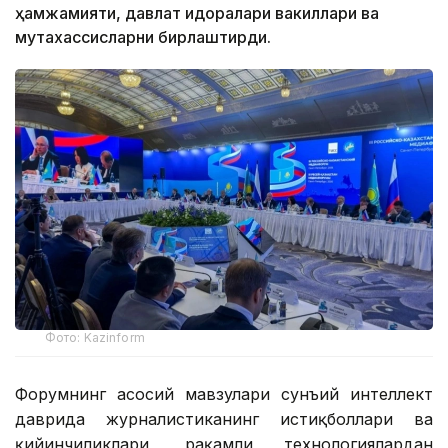
ҳамжамияти, давлат идоралари вакиллари ва
мутахассисларни бирлаштирди.
Фото: Kazinform
Форумнинг асосий мавзулари сунъий интеллект
даврида журналистиканинг истиқболлари ва
қийинчиликлари, рақамли технологиялардан