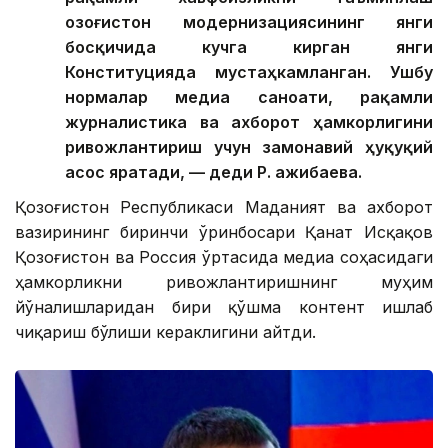
Қозоғистон модернизациясининг янги
босқичида кучга кирган янги
Конституцияда мустаҳкамланган. Ушбу
нормалар медиа саноати, рақамли
журналистика ва ахборот ҳамкорлигини
ривожлантириш учун замонавий ҳуқуқий
асос яратади, — деди Р. Қажибаева.
Қозоғистон Республикаси Маданият ва ахборот
вазирининг биринчи ўринбосари Қанат Исқақов
Қозоғистон ва Россия ўртасида медиа соҳасидаги
ҳамкорликни ривожлантиришнинг муҳим
йўналишларидан бири қўшма контент ишлаб
чиқариш бўлиши кераклигини айтди.