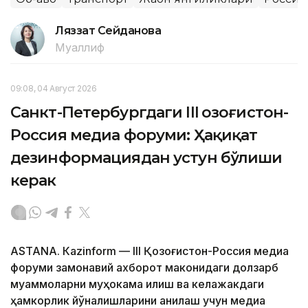
Ляззат Сейданова
Муаллиф
09:08, 04 Август 2026
Санкт-Петербургдаги III Қозоғистон-
Россия медиа форуми: Ҳақиқат
дезинформациядан устун бўлиши
керак
ASTANА. Кazinform — III Қозоғистон-Россия медиа
форуми замонавий ахборот маконидаги долзарб
муаммоларни муҳокама қилиш ва келажакдаги
ҳамкорлик йўналишларини аниқлаш учун медиа