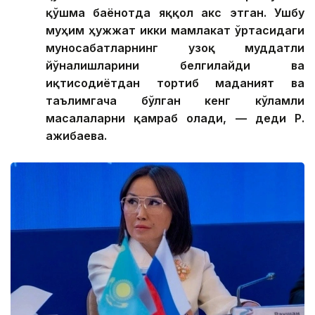
қўшма баёнотда яққол акс этган. Ушбу
муҳим ҳужжат икки мамлакат ўртасидаги
муносабатларнинг узоқ муддатли
йўналишларини белгилайди ва
иқтисодиётдан тортиб маданият ва
таълимгача бўлган кенг кўламли
масалаларни қамраб олади, — деди Р.
Қажибаева.