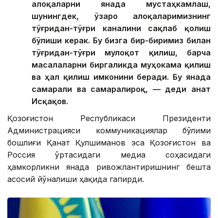
алоқаларни янада мустаҳкамлаш,
шунингдек, ўзаро алоқаларимизнинг
тўғридан-тўғри каналини сақлаб қолиш
бўлиши керак. Бу бизга бир-биримиз билан
тўғридан-тўғри мулоқот қилиш, барча
масалаларни биргаликда муҳокама қилиш
ва ҳал қилиш имконини беради. Бу янада
самарали ва самаралироқ, — деди Қанат
Исқақов.
Қозоғистон Республикаси Президенти
Администрацияси коммуникациялар бўлими
бошлиғи Қанат Қулшиманов эса Қозоғистон ва
Россия ўртасидаги медиа соҳасидаги
ҳамкорликни янада ривожлантиришнинг бешта
асосий йўналиши ҳақида гапирди.