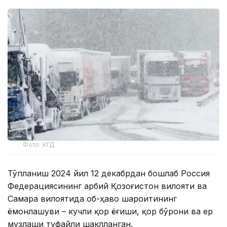
Фото: KГД
Тўпланиш 2024 йил 12 декабрдан бошлаб Россия
Федерациясининг Ғарбий Қозоғистон вилояти ва
Самара вилоятида об-ҳаво шароитининг
ёмонлашуви – кучли қор ёғиши, қор бўрони ва ер
музлаши туфайли шаклланган.