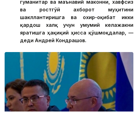
гуманитар ва маънавий маконни, хавфсиз
ва ростгўй ахборот муҳитини
шакллантиришга ва охир-оқибат икки
қардош халқ учун умумий келажакни
яратишга ҳақиқий ҳисса қўшмоқдалар, —
деди Андрей Кондрашов.