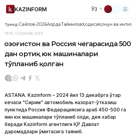
KAZINFORM
ЎЗ
Сайлов-2026
Ақорда
Тайинлов
Ҳодиса
Қонун ва интизо
Тренд:
16:55, 13 Декабр 2024
Қозоғистон ва Россия чегарасида 500
дан ортиқ юк машиналари
тўпланиб қолган
ASTANA. Kazinform – 2024 йил 13 декабрга ўтар
кечаси “Сирим” автомобиль назорат-ўтказиш
пунктида Россия Федерациясига қараб 450-500 га
яқин юк машиналари тўпланиб қолди, дея хабар
беради Kazinform агентлиги ҚР Давлат
даромадлари қўмитасига таяниб.