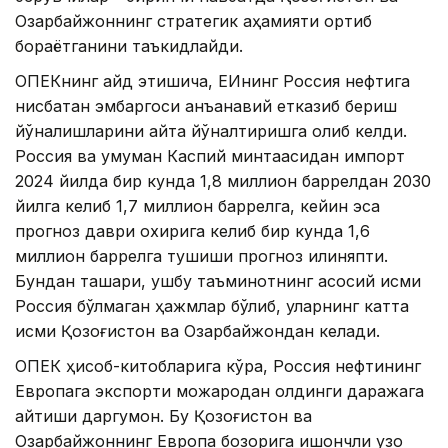
Озарбайжоннинг стратегик аҳамияти ортиб
бораётганини таъкидлайди.
ОПЕКнинг қайд этишича, ЕИнинг Россия нефтига
нисбатан эмбаргоси анъанавий етказиб бериш
йўналишларини қайта йўналтиришга олиб келди.
Россия ва умуман Каспий минтақасидан импорт
2024 йилда бир кунда 1,8 миллион баррелдан 2030
йилга келиб 1,7 миллион баррелга, кейин эса
прогноз даври охирига келиб бир кунда 1,6
миллион баррелга тушиши прогноз қилиняпти.
Бундан ташқари, ушбу таъминотнинг асосий қисми
Россия бўлмаган ҳажмлар бўлиб, уларнинг катта
қисми Қозоғистон ва Озарбайжондан келади.
ОПЕК ҳисоб-китобларига кўра, Россия нефтининг
Европага экспорти можародан олдинги даражага
қайтиши даргумон. Бу Қозоғистон ва
Озарбайжоннинг Европа бозорига ишончли узоқ