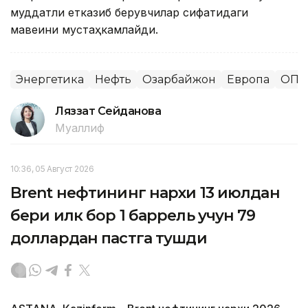
муддатли етказиб берувчилар сифатидаги
мавқеини мустаҳкамлайди.
Энергетика
Нефть
Озарбайжон
Европа
ОПЕ
Ляззат Сейданова
Муаллиф
10:36, 05 Август 2026
Brent нефтининг нархи 13 июлдан
бери илк бор 1 баррель учун 79
доллардан пастга тушди