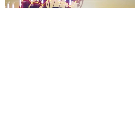
Фото: afk.kz
Биржадаги савдо маълумотларига кўра, WТI хом
нефтининг нархи 5,95% га пасайиб, бир баррел
учун 79,63 долларни ташкил этди. Brent нефти эса
5,20% га пасайиб, 83,36 долларни ташкил этди.
Шу билан бирга, Urals хом нефтининг нархи бироз
пасайиб (-0,97%), 1 баррел учун 84,56 долларни
ташкил этди.
Таъкидлаш жоизки, аввалроқ Қозоғистон, Саудия
Арабистони ва Россия каби еттита ОПEК+
давлати 2026 йил сентябридан бошлаб нефт қазиб
олишни кунига 188 минг баррелга оширишга