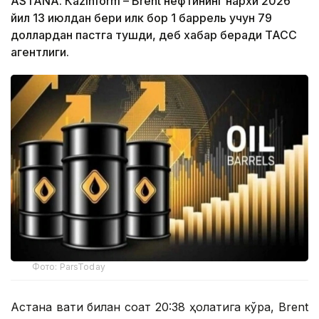
ASTANА. Кazinform – Brent нефтининг нархи 2026
йил 13 июлдан бери илк бор 1 баррель учун 79
доллардан пастга тушди, деб хабар беради ТАСС
агентлиги.
Фото: ParsToday
Астана вақти билан соат 20:38 ҳолатига кўра, Brent