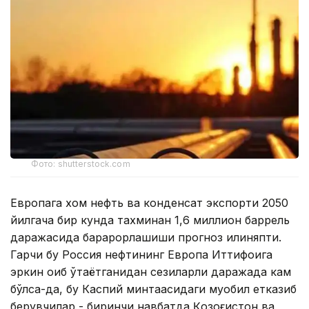
Фото: shutterstock.com
Европага хом нефть ва конденсат экспорти 2050
йилгача бир кунда тахминан 1,6 миллион баррель
даражасида барқарорлашиши прогноз қилиняпти.
Гарчи бу Россия нефтининг Европа Иттифоқига
эркин оқиб ўтаётганидан сезиларли даражада кам
бўлса-да, бу Каспий минтақасидаги муқобил етказиб
берувчилар - биринчи навбатда Қозоғистон ва