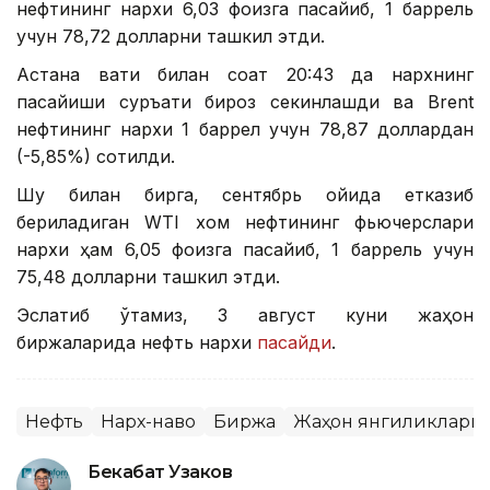
нефтининг нархи 6,03 фоизга пасайиб, 1 баррель
учун 78,72 долларни ташкил этди.
Астана вақти билан соат 20:43 да нархнинг
пасайиши суръати бироз секинлашди ва Brent
нефтининг нархи 1 баррел учун 78,87 доллардан
(-5,85%) сотилди.
Шу билан бирга, сентябрь ойида етказиб
бериладиган WТI хом нефтининг фьючерслари
нархи ҳам 6,05 фоизга пасайиб, 1 баррель учун
75,48 долларни ташкил этди.
Эслатиб ўтамиз, 3 август куни жаҳон
биржаларида нефть нархи
пасайди
.
Нефть
Нарх-наво
Биржа
Жаҳон янгиликлари
Бекабат Узаков