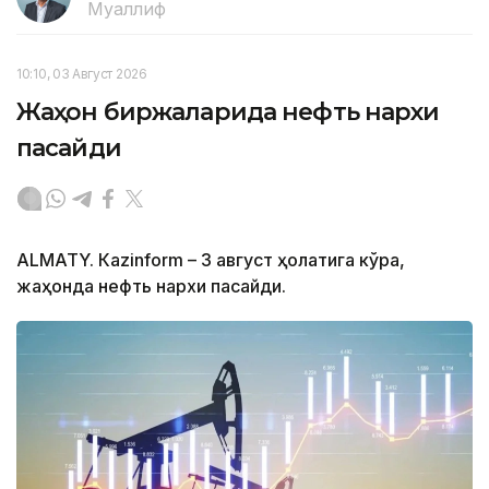
Муаллиф
10:10, 03 Август 2026
Жаҳон биржаларида нефть нархи
пасайди
ALMATY. Кazinform – 3 август ҳолатига кўра,
жаҳонда нефть нархи пасайди.