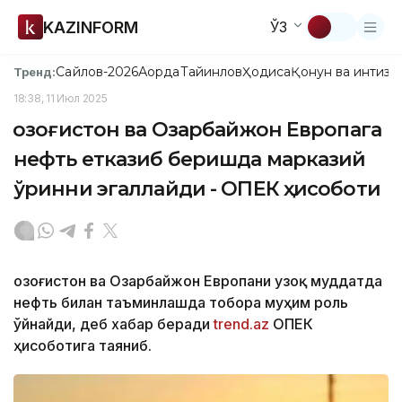
KAZINFORM
ЎЗ
Сайлов-2026
Ақорда
Тайинлов
Ҳодиса
Қонун ва интизо
Тренд:
18:38, 11 Июл 2025
Қозоғистон ва Озарбайжон Европага
нефть етказиб беришда марказий
ўринни эгаллайди - ОПЕК ҳисоботи
Қозоғистон ва Озарбайжон Европани узоқ муддатда
нефть билан таъминлашда тобора муҳим роль
ўйнайди, деб хабар беради
trend.az
ОПЕК
ҳисоботига таяниб.