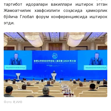
тартибот идоралари вакиллари иштирок этган
Жамоатчилик хавфсизлиги соҳасида ҳамкорлик
бўйича Глобал форум конференциясида иштирок
этди.
Фото: ҚР ИИВ