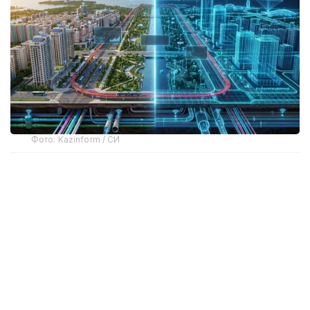
Фото: Kazinform / СИ
Шаҳар бошқарувининг янги модели
Рақамли эгизак — компьютердаги оддий 3D
модел эмас. Бу — ҳақиқий объектнинг виртуал
нусхаси. Бундай тизим бино, завод, транспорт
тармоғи, муҳандислик коммуникациялари, турар
жой майдони ёки бутун шаҳарнинг ҳолатини реал
вақт режимида кўрсатади.