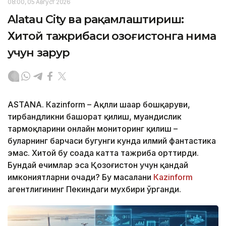
08:00, 05 Август 2026
Alatau City ва рақамлаштириш:
Хитой тажрибаси Қозоғистонга нима
учун зарур
ASTANА. Кazinform – Ақлли шаҳар бошқаруви,
тирбандликни башорат қилиш, муҳандислик
тармоқларини онлайн мониторинг қилиш –
буларнинг барчаси бугунги кунда илмий фантастика
эмас. Хитой бу соҳада катта тажриба орттирди.
Бундай ечимлар эса Қозоғистон учун қандай
имкониятларни очади? Бу масалани
Кazinform
агентлигининг Пекиндаги мухбири ўрганди.