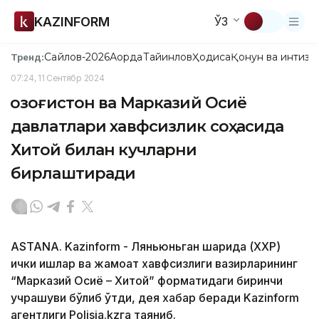
KAZINFORM
ЎЗ
Сайлов-2026
Ақорда
Тайинлов
Ҳодиса
Қонун ва интизо
Тренд:
07:24, 11 Сентябр 2024
Қозоғистон ва Марказий Осиё
давлатлари хавфсизлик соҳасида
Хитой билан кучларни
бирлаштиради
ASTANA. Kazinform - Ляньюньган шаҳрида (ХХР)
ички ишлар ва жамоат хавфсизлиги вазирларининг
“Марказий Осиё – Хитой” форматидаги биринчи
учрашуви бўлиб ўтди, дея хабар беради Kazinform
агентлиги Polisia.kzга таяниб.