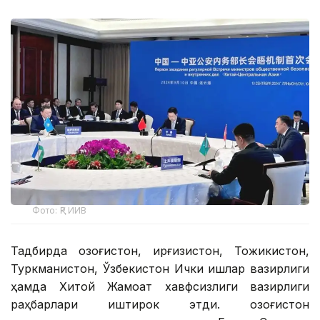
Фото: ҚР ИИВ
Тадбирда Қозоғистон, Қирғизистон, Тожикистон,
Туркманистон, Ўзбекистон Ички ишлар вазирлиги
ҳамда Хитой Жамоат хавфсизлиги вазирлиги
раҳбарлари иштирок этди. Қозоғистон