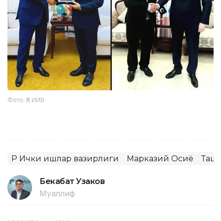
Фото: ҚР ИИВ
ҚР Ички ишлар вазирлиги
Марказий Осиё
Ташқ
Бекабат Узаков
Муаллиф