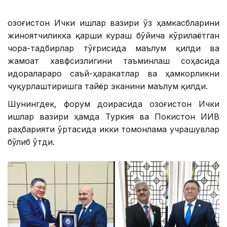
Қозоғистон Ички ишлар вазири ўз ҳамкасбларини
жиноятчиликка қарши кураш бўйича кўрилаётган
чора-тадбирлар тўғрисида маълум қилди ва
жамоат хавфсизлигини таъминлаш соҳасида
идоралараро саъй-ҳаракатлар ва ҳамкорликни
чуқурлаштиришга тайёр эканини маълум қилди.
Шунингдек, форум доирасида Қозоғистон Ички
ишлар вазири ҳамда Туркия ва Покистон ИИВ
раҳбарияти ўртасида икки томонлама учрашувлар
бўлиб ўтди.