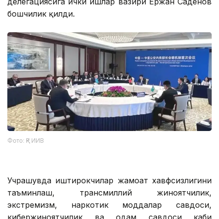
делегациясига ички ишлар вазири Ержан Саденов
бошчилик қилди.
Фото: ҚР ИИВ
Учрашувда иштирокчилар жамоат хавфсизлигини
таъминлаш, трансмиллий жиноятчилик,
экстремизм, наркотик моддалар савдоси,
кибержиноятчилик ва одам савдоси каби