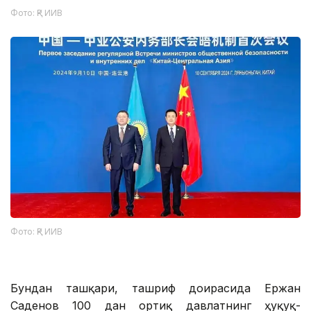
Фото: ҚР ИИВ
Фото: ҚР ИИВ
Бундан ташқари, ташриф доирасида Ержан
Саденов 100 дан ортиқ давлатнинг ҳуқуқ-