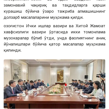
замонавий чақириқ ва таҳдидларга қарши
курашиш бўйича ўзаро тажриба алмашишнинг
долзарб масалаларини муҳокама қилди.
Қозоғистон Ички ишлар вазири ва Хитой Жамоат
хавфсизлиги вазири ўртасида икки томонлама
музокаралар бўлиб ўтди, унда фаолиятнинг аниқ
йўналишлари бўйича қатор масалалар муҳокама
қилинди.