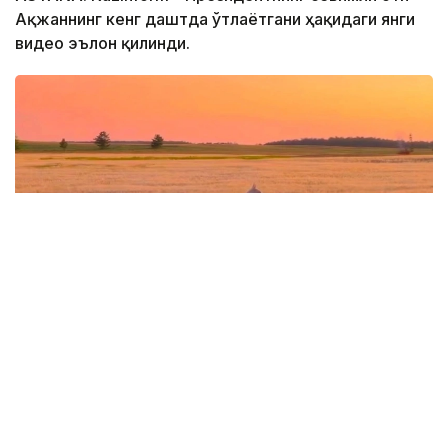
Ақжаннинг кенг даштда ўтлаётгани ҳақидаги янги
видео эълон қилинди.
Фото: видеодан скриншот
Ақжан — жуда ноёб рангли от. У Ганатли ва Табис
деган туркман отларидан туғилган. Бундай рангли
отлар Ахалтака зотининг 3% дан камроғини