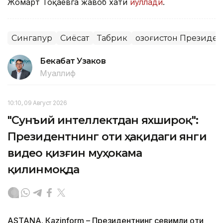
Жомарт Тоқаевга жавоб хати
йўллади
.
Сингапур
Сиёсат
Табрик
Қозоғистон Президе
Бекабат Узаков
Муаллиф
10:10, 09 Август 2026
"Сунъий интеллектдан яхшироқ":
Президентнинг оти ҳақидаги янги
видео қизғин муҳокама
қилинмоқда
ASTANА. Кazinform – Президентнинг севимли оти