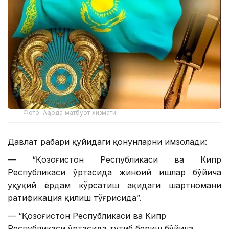
Фото: Ақорда матбуот хизмати
Давлат раҳбари қуйидаги қонунларни имзолади:
— “Қозоғистон Республикаси ва Кипр
Республикаси ўртасида жиноий ишлар бўйича
ҳуқуқий ёрдам кўрсатиш ҳақидаги шартномани
ратификация қилиш тўғрисида”.
— “Қозоғистон Республикаси ва Кипр
Республикаси ўртасида тутиб бериш бўйича