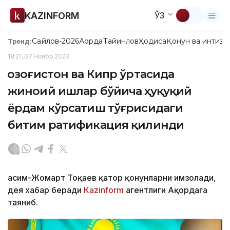
KAZINFORM
ЎЗ
Сайлов-2026
Ақорда
Тайинлов
Ҳодиса
Қонун ва интизо
Тренд:
18:21, 07 Ноябр 2023
Қозоғистон ва Кипр ўртасида
жиноий ишлар бўйича ҳуқуқий
ёрдам кўрсатиш тўғрисидаги
битим ратификация қилинди
Қасим-Жомарт Тоқаев қатор қонунларни имзолади,
дея хабар беради
Каzinform
агентлиги Ақордага
таяниб.