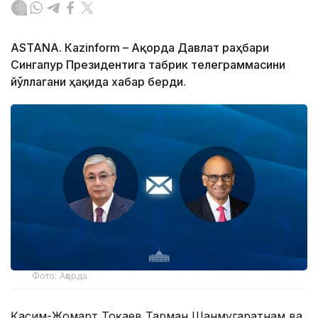
ASTANА. Кazinform – Ақорда Давлат раҳбари
Сингапур Президентига табрик телеграммасини
йўллагани ҳақида хабар берди.
Фото: Ақорда
Қасим-Жомарт Тоқаев Тарман Шанмугаратнам ва