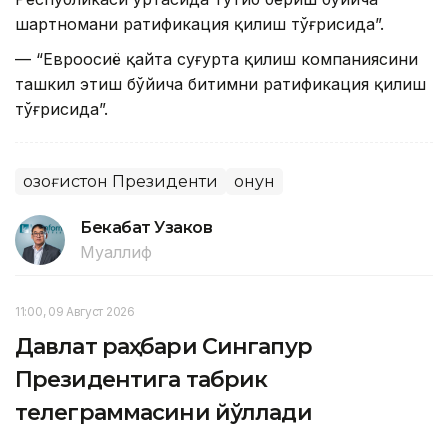
шартномани ратификация қилиш тўғрисида”.
— “Евроосиё қайта суғурта қилиш компаниясини
ташкил этиш бўйича битимни ратификация қилиш
тўғрисида”.
Қозоғистон Президенти
Қонун
Бекабат Узаков
Муаллиф
11:00, 09 Август 2026
Давлат раҳбари Сингапур
Президентига табрик
телеграммасини йўллади