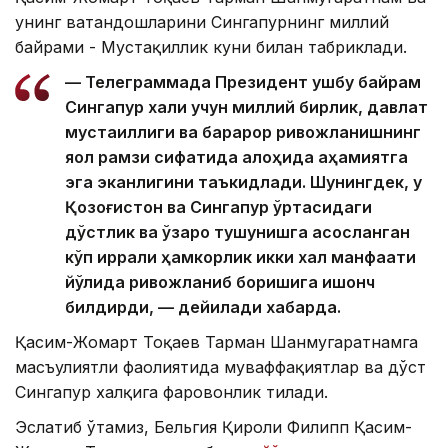
унинг ватандошларини Сингапурнинг миллий
байрами - Мустақиллик куни билан табриклади.
— Телеграммада Президент ушбу байрам
Сингапур халқи учун миллий бирлик, давлат
мустақиллиги ва барқарор ривожланишнинг
яққол рамзи сифатида алоҳида аҳамиятга
эга эканлигини таъкидлади. Шунингдек, у
Қозоғистон ва Сингапур ўртасидаги
дўстлик ва ўзаро тушунишга асосланган
кўп қиррали ҳамкорлик икки халқ манфаати
йўлида ривожланиб боришига ишонч
билдирди, — дейилади хабарда.
Қасим-Жомарт Тоқаев Тарман Шанмугаратнамга
масъулиятли фаолиятида муваффақиятлар ва дўст
Сингапур халқига фаровонлик тилади.
Эслатиб ўтамиз, Бельгия Қироли Филипп Қасим-