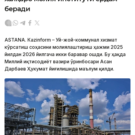
беради
ASTANА. Кazinform – Уй-жой-коммунал хизмат
кўрсатиш соҳасини молиялаштириш ҳажми 2025
йилдан 2026 йилгача икки баравар ошди. Бу ҳақда
Миллий иқтисодиёт вазири ўринбосари Асан
Дарбаев Ҳукумат йиғилишида маълум қилди.