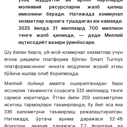
молиявий ресурсларни жалб қилиш
имконини беради. Натижада коммунал
хизматлар нархига тушадиган юк камаяди.
2025 йилда 31 миллиард 700 миллион
тенге жалб қилинди, — деди Миллий
иқтисодиёт вазири ўринбосари.
Шу билан бирга, уй-жой-коммунал хизматлар учун
ягона рақамли платформа бўлган Smart Turmys
платформасининг иккита модулини жорий этиш
бўйича ишлар олиб борилмоқда.
Миллий лойиҳа амалга оширилганидан бери
иссиқлик таъминоти соҳасига 533 миллиард тенге
сармоя киритилди. Ўтган йили 259 километрлик
иситиш тармоқлари таъмирланди, бу йил эса яна
336 километрни таъмирлаш режалаштирилган.
Натижада, ўртача аşıнма даражаси 52-48
фоизгача, авария даражаси 7,2 фоизгача ва