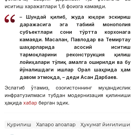
иситиш харажатлари 1,6 фоизга камаяди.
– Шундай қилиб, жуда юқори эскириш
даражасига эга табиий монополия
субъектлари сони тўртта корхонага
камаяди. Масалан, Павлодар ва Темиртау
шаҳарларида асосий иситиш
тармоқларини реконструкция қилиш
лойиҳалари тўлиқ амалга оширилди ва бу
йўналишдаги ишлар Орал шаҳрида ҳам
давом этмоқда, – деди Асан Дарбаев.
Эслатиб ўтамиз, Қозоғистоннинг муҳандислик
инфратузилмаси тубдан модернизация қилиниши
ҳақида
хабар
берган эдик.
Қурилиш
Халқаро алоқалар
Ҳукумат йиғилиши