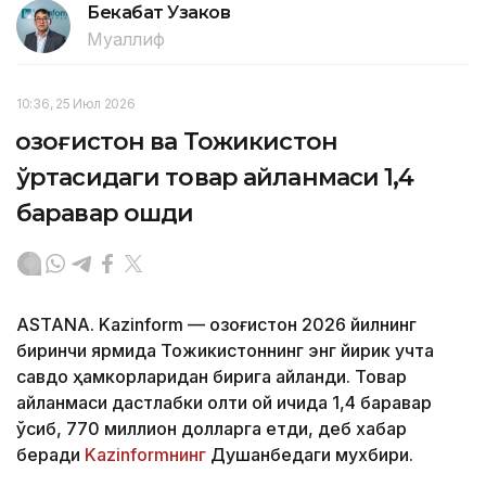
Бекабат Узаков
Муаллиф
10:36, 25 Июл 2026
Қозоғистон ва Тожикистон
ўртасидаги товар айланмаси 1,4
баравар ошди
ASTANA. Kazinform — Қозоғистон 2026 йилнинг
биринчи ярмида Тожикистоннинг энг йирик учта
савдо ҳамкорларидан бирига айланди. Товар
айланмаси дастлабки олти ой ичида 1,4 баравар
ўсиб, 770 миллион долларга етди, деб хабар
беради
Kazinformнинг
Душанбедаги мухбири.