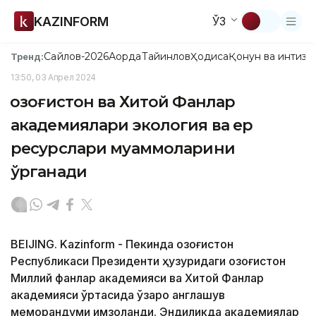
KAZINFORM
ЎЗ
Сайлов-2026
Ақорда
Тайинлов
Ҳодиса
Қонун ва интизо
Тренд:
13:50, 03 Апрел 2024
Қозоғистон ва Хитой Фанлар
академиялари экология ва ер
ресурслари муаммоларини
ўрганади
BEIJING. Kazinform - Пекинда Қозоғистон
Республикаси Президенти ҳузуридаги Қозоғистон
Миллий фанлар академияси ва Хитой Фанлар
академияси ўртасида ўзаро англашув
меморандуми имзоланди. Эндиликда академиялар