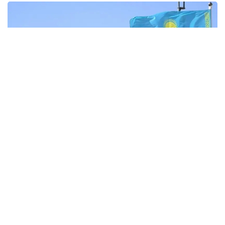
Фото: НИАТ «Ховар»
Тожикистон Статистика агентлигининг
маълумотларига кўра, Тожикистоннинг жорий
йилнинг январь-июнь ойларидаги ташқи савдо
айланмаси 6,82 миллиард долларни ташкил этди,
бу ўтган йилнинг шу даврига нисбатан 44,2 фоизга