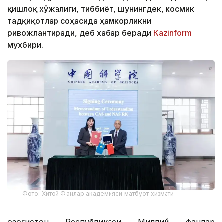
қишлоқ хўжалиги, тиббиёт, шунингдек, космик
тадқиқотлар соҳасида ҳамкорликни
ривожлантиради, деб хабар беради
Кazinform
мухбири.
Фото: Хитой Фанлар академияси матбуот хизмати
Қозоғистон Республикаси Миллий фанлар