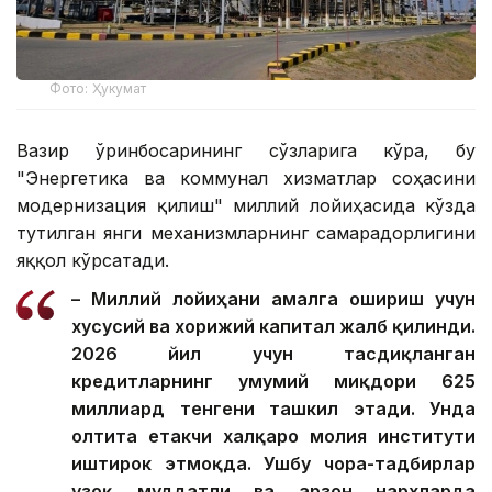
Фото: Ҳукумат
Вазир ўринбосарининг сўзларига кўра, бу
"Энергетика ва коммунал хизматлар соҳасини
модернизация қилиш" миллий лойиҳасида кўзда
тутилган янги механизмларнинг самарадорлигини
яққол кўрсатади.
– Миллий лойиҳани амалга ошириш учун
хусусий ва хорижий капитал жалб қилинди.
2026 йил учун тасдиқланган
кредитларнинг умумий миқдори 625
миллиард тенгени ташкил этади. Унда
олтита етакчи халқаро молия институти
иштирок этмоқда. Ушбу чора-тадбирлар
узоқ муддатли ва арзон нархларда