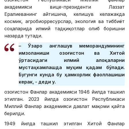
академияси вице-президенти Лаззат
Ералиеванинг айтишича, келишув келажакда
космик, агробиорресурслар, экология ва тиббиёт
соҳаларида илмий тадқиқотлар олиб боришни
назарда тутади.
– Ўзаро англашув меморандумининг
имзоланиши Қозоғистон ва Хитой
ўртасидаги илмий алоқаларни
мустаҳкамлашда муҳим қадам бўлади.
Бугунги кунда бу ҳамкорлик фаоллашиши
керак, - деди у.
Қозоғистон Фанлар академияси 1946 йилда ташкил
этилган. 2023 йилда Қозоғистон Республикаси
Миллий Фанлар академияси давлат мақоми қайта
берилди.
1949 йилда ташкил этилган Хитой Фанлар