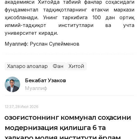
академияси Хитойда табиий фанлар соҳасидаги
фундаментал тадқиқотларнинг етакчи маркази
ҳисобланади. Унинг таркибига 100 дан ортиқ
илмий-тадқиқот институтлари ва учта
университет киради.
Муаллиф: Руслан Сулейменов
Халқаро алоқалар
Фан
Хитой
Бекабат Узаков
Муаллиф
12:37, 28 Июл 2026
Қозоғистоннинг коммунал соҳасини
модернизация қилишга 6 та
халқаро молия институти ёрдам