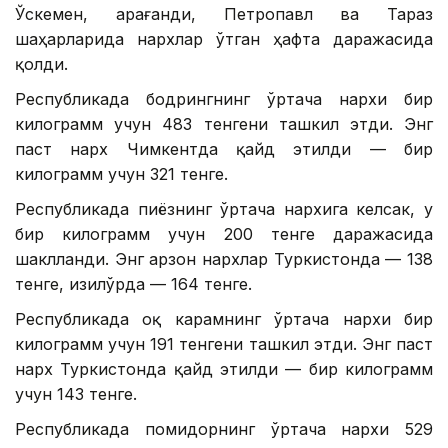
Ўскемен, Қарағанди, Петропавл ва Тараз
шаҳарларида нархлар ўтган ҳафта даражасида
қолди.
Республикада бодрингнинг ўртача нархи бир
килограмм учун 483 тенгени ташкил этди. Энг
паст нарх Чимкентда қайд этилди — бир
килограмм учун 321 тенге.
Республикада пиёзнинг ўртача нархига келсак, у
бир килограмм учун 200 тенге даражасида
шаклланди. Энг арзон нархлар Туркистонда — 138
тенге, Қизилўрда — 164 тенге.
Республикада оқ карамнинг ўртача нархи бир
килограмм учун 191 тенгени ташкил этди. Энг паст
нарх Туркистонда қайд этилди — бир килограмм
учун 143 тенге.
Республикада помидорнинг ўртача нархи 529