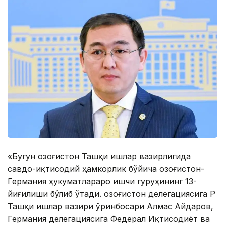
«Бугун Қозоғистон Ташқи ишлар вазирлигида
савдо-иқтисодий ҳамкорлик бўйича Қозоғистон-
Германия ҳукуматлараро ишчи гуруҳининг 13-
йиғилиши бўлиб ўтади. Қозоғистон делегациясига ҚР
Ташқи ишлар вазири ўринбосари Алмас Айдаров,
Германия делегациясига Федерал Иқтисодиёт ва