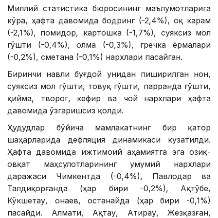
Миллий статистика бюросининг маълумотларига
кўра, ҳафта давомида бодринг (-2,4%), оқ карам
(-2,1%), помидор, картошка (-1,7%), суяксиз мол
гўшти (-0,4%), олма (-0,3%), гречка ёрмалари
(-0,2%), сметана (-0,1%) нархлари пасайган.
Биринчи навли буғдой унидан пиширилган нон,
суяксиз мол гўшти, товуқ гўшти, парранда гўшти,
қийма, творог, кефир ва чой нархлари ҳафта
давомида ўзгаришсиз қолди.
Ҳудудлар бўйича мамлакатнинг бир қатор
шаҳарларида дефляция динамикаси кузатилди.
Ҳафта давомида ижтимоий аҳамиятга эга озиқ-
овқат маҳсулотларининг умумий нархлари
даражаси Чимкентда (-0,4%), Павлодар ва
Талдиқорғанда (ҳар бири -0,2%), Ақтўбе,
Кўкшетау, Қонаев, Қостанайда (ҳар бири -0,1%)
пасайди. Алмати, Ақтау, Атирау, Жезқазған,