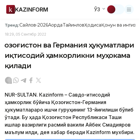
KAZINFORM
ЎЗ
Сайлов-2026
Ақорда
Тайинлов
Ҳодиса
Қонун ва интизо
Тренд:
18:29, 05 Сентябр 2022
Қозоғистон ва Германия ҳукуматлари
иқтисодий ҳамкорликни муҳокама
қилади
NUR-SULTAN. Кazinform – Савдо-иқтисодий
ҳамкорлик бўйича Қозоғистон-Германия
ҳукуматлараро ишчи гуруҳининг 13-йиғилиши бўлиб
ўтади. Бу ҳақда Қозоғистон Республикаси Ташқи
ишлар вазирлиги расмий вакили Айбек Смадияров
маълум қилди, дея хабар беради Кazinform мухбири.