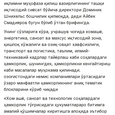
иқлимни муҳофаза қилиш вазирлигининг ташқи
иқтисодий сиёсат бўйича директори Доминик
Шнихельс бошчилик қилмоқда, деди Айбек
Смадияров бугун бўлиб ўтган брифингда.
Унинг сўзларига кўра, учрашув чоғида хомашё,
энергетика, саноат ва махсус иқтисодий зона,
қишлоқ хўжалиги ва озиқ-овқат хавфсизлиги,
транспорт ва логистика, таълим, илмий-
техникавий кадрлар тайёрлаш каби соҳалардаги
ҳамкорлик, шунингдек, ҳамкорликни кенгайтириш
каби масалалар муҳокама қилинади.
Қозоғистондаги немис компаниялари ўртасидаги
ўзаро манфаатли ҳамкорликнинг аниқ тематик
блокларини кўриб чиқади
«Хом ашё, саноат ва технологик соҳалардаги
ҳамкорлик тўғрисидаги ҳукуматлараро битимга
амалий қўшимчалар киритишга алоҳида эътибор