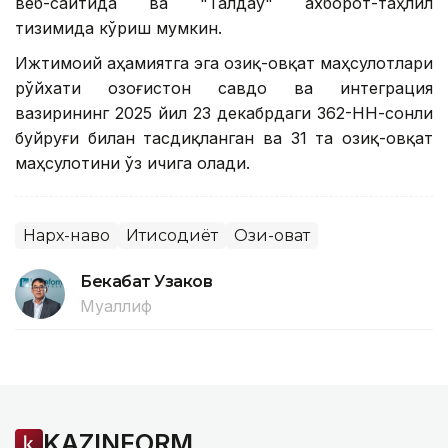
веб-сайтида ва "Талдау" ахборот-таҳлил
тизимида кўриш мумкин.
Ижтимоий аҳамиятга эга озиқ-овқат маҳсулотлари
рўйхати Қозоғистон савдо ва интеграция
вазирининг 2025 йил 23 декабрдаги 362-НН-сонли
буйруғи билан тасдиқланган ва 31 та озиқ-овқат
маҳсулотини ўз ичига олади.
Нарх-наво
Иқтисодиёт
Озиқ-овқат
Бекабат Узаков
Муаллиф
KAZINFORM