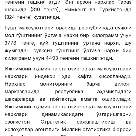
тенгени ташкил этди. Энг арзон нархлар Тараз
шаҳрида (310 тенге), Чимкент ва Туркистонда
(324 тенге) кузатилди.
Гўшт маҳсулотлари орасида республикада суякли
мол гўштининг ўртача нархи бир килограмм учун
3778 тенге, қўй гўштининг ўртача нархи, шу
жумладан суяксиз гўштнинг ўртача нархи бир
килограмм учун 4493 тенгени ташкил этди.
Ижтимоий аҳамиятга эга озиқ-овқат маҳсулотлари
нархлари индекси ҳар ҳафта ҳисобланади.
Нархлар мониторинги барча вилоят
марказларида, республика аҳамиятидаги
шаҳарларда ва пойтахтда амалга оширилади.
Ижтимоий аҳамиятга эга озиқ-овқат маҳсулотлари
нархлари динамикасидаги ўзгаришларни
Қозоғистон Стратегик режалаштириш ва
ислоҳотлар агентлиги Миллий статистика бюроси