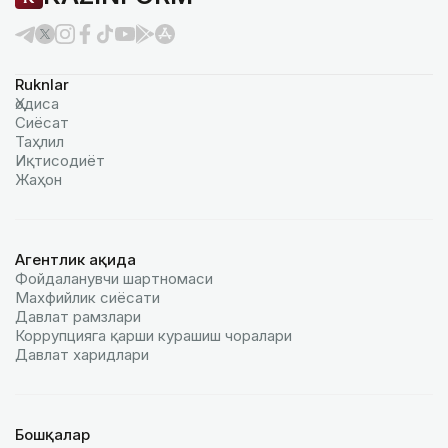
Ruknlar
Ҳодиса
Сиёсат
Таҳлил
Иқтисодиёт
Жаҳон
Агентлик ҳақида
Фойдаланувчи шартномаси
Махфийлик сиёсати
Давлат рамзлари
Коррупцияга қарши курашиш чоралари
Давлат харидлари
Бошқалар