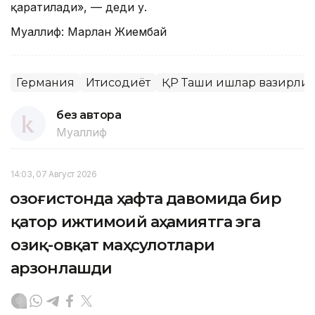
қаратилади», — деди у.
Муаллиф: Марлан Жиембай
Германия
Иқтисодиёт
ҚР Ташқи ишлар вазирли
без автора
Муаллиф
14:03, 07 Август 2026
Қозоғистонда ҳафта давомида бир
қатор ижтимоий аҳамиятга эга
озиқ-овқат маҳсулотлари
арзонлашди