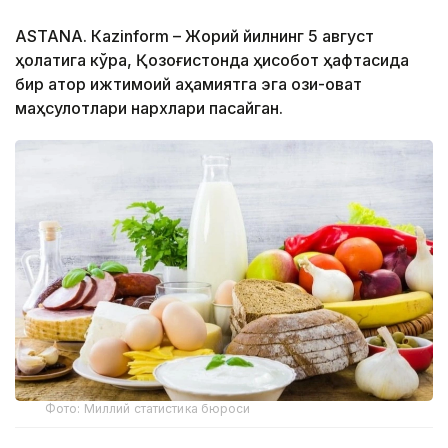
ASTANА. Кazinform – Жорий йилнинг 5 август
ҳолатига кўра, Қозоғистонда ҳисобот ҳафтасида
бир қатор ижтимоий аҳамиятга эга озиқ-овқат
маҳсулотлари нархлари пасайган.
Фото: Миллий статистика бюроси