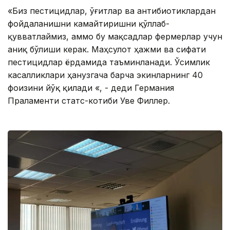
«Биз пестицидлар, ўғитлар ва антибиотиклардан
фойдаланишни камайтиришни қўллаб-
қувватлаймиз, аммо бу мақсадлар фермерлар учун
аниқ бўлиши керак. Маҳсулот ҳажми ва сифати
пестицидлар ёрдамида таъминланади. Ўсимлик
касалликлари ҳанузгача барча экинларнинг 40
фоизини йўқ қилади «, - деди Германия
Праламенти статс-котиби Уве Филлер.