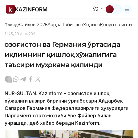
KAZINFORM
ЎЗ
Сайлов-2026
Ақорда
Тайинлов
Ҳодиса
Қонун ва интизо
Тренд:
11:45, 29 Июл 2021
Қозоғистон ва Германия ўртасида
иқлимнинг қишлоқ хўжалигига
таъсири муҳокама қилинди
NUR-SULTAN. Kazinform – Қозоғистон Қишлоқ
хўжалиги вазири биринчи ўринбосари Айдарбек
Сапаров Германия Федерал вазирлиги ҳузуридаги
Парламент статс-котиби Уве Файлер билан
учрашди, деб хабар беради Kazinform.