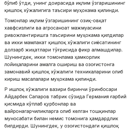
бўлиб ўтди, унинг доирасида иқлим ўзгаришининг
қишлоқ хўжалигига таъсири муҳокама қилинди.
Томонлар иқлим ўзгаришининг озиқ-овқат
хавфсизлиги ва агросаноат мажмуасини
ривожлантиришга таъсирини муҳокама қилдилар
ва икки мамлакат қишлоқ хўжалиги сиёсатининг
долзарб жиҳатлари тўғрисида фикр алмашдилар.
Шунингдек, икки томонлама ҳамкорлик
лойиҳаларини амалга ошириш ва Қозоғистонга
замонавий қишлоқ хўжалиги техникаларини олиб
кириш масалалари муҳокама қилинди.
ҚР Қишлоқ хўжалиги вазири биринчи ўринбосари
Айдарбек Сапаров табрик сўзида Германия ғарбий
қисмида кўплаб қурбонлар ва
вайронагарчиликларга олиб келган тошқинлар
муносабати билан немис томонига ҳамдардлик
билдирди. Шунингдек, у Қозоғистондаги қишлоқ