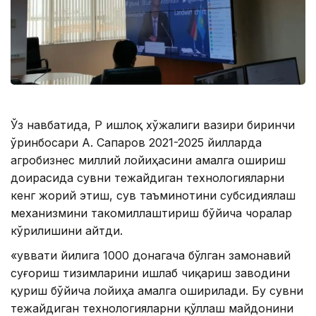
Ўз навбатида, ҚР Қишлоқ хўжалиги вазири биринчи
ўринбосари А. Сапаров 2021-2025 йилларда
агробизнес миллий лойиҳасини амалга ошириш
доирасида сувни тежайдиган технологияларни
кенг жорий этиш, сув таъминотини субсидиялаш
механизмини такомиллаштириш бўйича чоралар
кўрилишини айтди.
«Қуввати йилига 1000 донагача бўлган замонавий
суғориш тизимларини ишлаб чиқариш заводини
қуриш бўйича лойиҳа амалга оширилади. Бу сувни
тежайдиган технологияларни қўллаш майдонини