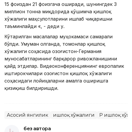
15 фоиздан 21 фоизгача оширади, шунингдек 3
миллион тонна миқдорида қўшимча қишлоқ
хўжалиги маҳсулотларини ишлаб чиқаришни
таъминлайди «, - деди у.
Кўтарилган масалалар муҳокамаси самарали
бўлди. Умуман олганда, томонлар қишлоқ
хўжалиги соҳасида Қозоғистон-Германия
муносабатларининг барқарор ривожланишини
қайд этдилар. Видеоконференциянинг европалик
иштирокчилари Қозоғистон қишлоқ хўжалиги
соҳасидаги лойиҳаларни амалга оширишга
қизиқиш билдиришди.
Асосий янгилик
Қишлоқ хўжалиги
ҚР Қишлоқ хў
без автора