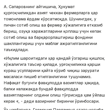
А. Сапаровнинг айтишича, Ҳукумат
қурғоқчиликдан азият чеккан фермерларга ҳар
томонлама ёрдам кўрсатмоқда. Шунингдек, у
пичан сотиб олиш ва фермер хўжалигига етказиб
бериш, озуқа харажатларини қоплаш учун кепак
сотиб олиш ва барқарорлаштириш фондини
шакллантириш учун маблағ ажратилганлигини
таъкидлади.
«Иқлим шароитидаги ҳар қандай ўзгариш қишлоқ
хўжалигига таъсир қилади. Қурғоқчиликка қарши
кураш усулларини қайта кўриб чиқиш зарурати
масаласи пишиб етилганлигини тушунамиз.
Нафақат бугунги фавқулодда вазиятлар ҳақида,
балки келажакда бундай фавқулодда
вазиятларнинг олдини олиш тўғрисида ҳам ўйлаш
керак «, - деди вазирнинг биринчи ўринбосари.
Ўз навбатида, Германия Парламент статс-котиби