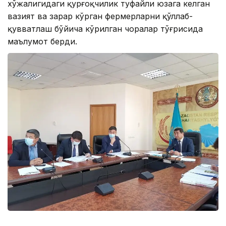
хўжалигидаги қурғоқчилик туфайли юзага келган
вазият ва зарар кўрган фермерларни қўллаб-
қувватлаш бўйича кўрилган чоралар тўғрисида
маълумот берди.