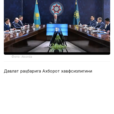
Фото: Akorda
Давлат раҳбарига Ахборот хавфсизлигини
таъминлаш миллий мувофиқлаштириш маркази,
Телекоммуникация тармоқларини бошқариш
маркази, Компьютер ҳодисаларига қарши
курашиш миллий хизмати ва Зарарли кодларни
ўрганиш маркази фаолиятининг жараёни ва
натижалари кўрсатилди.