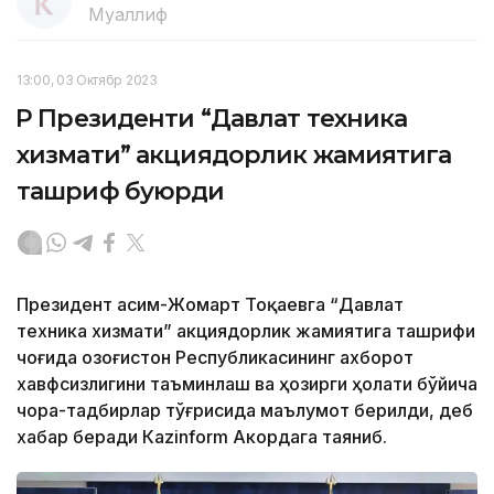
Муаллиф
13:00, 03 Октябр 2023
ҚР Президенти “Давлат техника
хизмати” акциядорлик жамиятига
ташриф буюрди
Президент Қасим-Жомарт Тоқаевга “Давлат
техника хизмати” акциядорлик жамиятига ташрифи
чоғида Қозоғистон Республикасининг ахборот
хавфсизлигини таъминлаш ва ҳозирги ҳолати бўйича
чора-тадбирлар тўғрисида маълумот берилди, деб
хабар беради Каzinform Акордага таяниб.