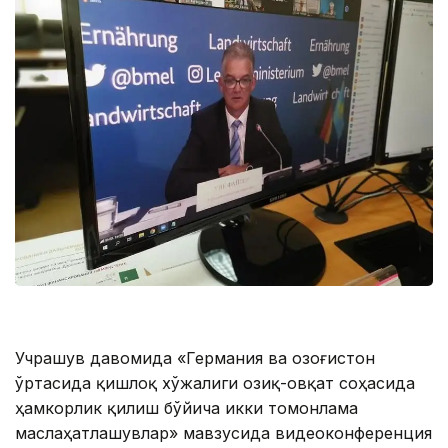
Учрашув давомида «Германия ва Қозоғистон
ўртасида қишлоқ хўжалиги озиқ-овқат соҳасида
ҳамкорлик қилиш бўйича икки томонлама
маслаҳатлашувлар» мавзусида видеоконференция