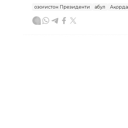
Қозоғистон Президенти
Қабул
Ақорда
Бекабат Узаков
Муаллиф
18:05, 04 Август 2026
Президент Пашинянни А
лавозимига қайта тайин
ASTANА. Кazinform — Қасим-Жомарт 
вазири лавозимига қайта тайинланган