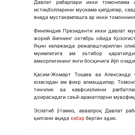
Давлат раҳбарлари икки томонлама ҳ
истиқболларини муҳокама қилдилар, са
янада мустаҳкамлашга ҳар икки томоннин
Финляндия Президенти икки давлат му
жорий йилнинг октябрь ойида Қозоғис
Яқин келажакда режалаштирилган оли
муҳимлигига ҳам эътибор қаратилд
ҳамкорлигининг янги босқичига йўл очади
Қасим-Жомарт Тоқаев ва Александр 
юзасидан ҳам фикр алмашдилар. Томон
тинчлик ва хавфсизликни рағбатл
доирасидаги саъй-ҳаракатларни мувофиқ
Эслатиб ўтамиз, аввалроқ Давлат раҳ
қилгани ҳақида
хабар
берган эдик.