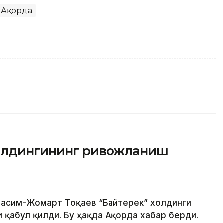
Ақорда
холдингининг ривожланиш
 Қасим-Жомарт Тоқаев “Байтерек” холдинги
 қабул қилди. Бу ҳақда Ақорда хабар берди.