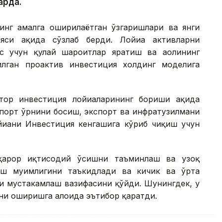
арда.
инг амалга оширилаётган ўзгаришлари ва янги
си ҳақида сўзлаб берди. Лойиҳа активларни
с учун қулай шароитлар яратиш ва аҳолининг
лган проактив инвестиция холдинг моделига
ор инвестиция лойиҳаларининг бориши ҳақида
мпорт ўрнини босиш, экспорт ва инфратузилмани
йиҳани Инвестиция кенгашига кўриб чиқиш учун
рқарор иқтисодий ўсишни таъминлаш ва узоқ
ш муҳимлигини таъкидлади ва кичик ва ўрта
и мустаҳкамлаш вазифасини қўйди. Шунингдек, у
и оширишга алоҳида эътибор қаратди.