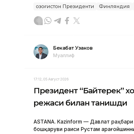
Қозоғистон Президенти
Финляндия
Бекабат Узаков
Муаллиф
17:12, 05 Август 2026
Президент “Байтерек” 
режаси билан танишди
ASTANА. Каzinform — Давлат раҳбари
бошқаруви раиси Рустам Қарағойшинни