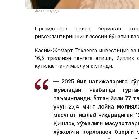
Фото: Ақорда
Президентга аввал берилган топ
ривожлантиришнинг асосий йўналишлари
Қасим-Жомарт Тоқаевга инвестиция ва к
16,5 триллион тенгега етиши, йиллик
кутилаётгани маълум қилинди.
— 2025 йил натижаларига кўр
жумладан, навбатда тург
таъминланди. Ўтган йили 77 та
учун 27,4 минг лойиҳа молия
маҳсулот ишлаб чиқарадиган 1
Қишлоқ хўжалиги маҳсулотлар
хўжалиги корхонаси баҳорги 