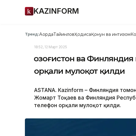
KAZINFORM
Ақорда
Тайинлов
Ҳодиса
Қонун ва интизом
Ко
Тренд:
18:52, 12 Март 2025
Қозоғистон ва Финлянди
орқали мулоқот қилди
ASTANА. Кazinform – Финляндия томо
Жомарт Тоқаев ва Финляндия Респуб
телефон орқали мулоқот қилди.