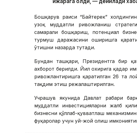
ижарага олди, — дейилади хаб
Бошқарув раиси “Байтерек” холдингин
узоқ муддатли ривожланиш стратегия
самарали бошқариш, потенциал бизне
турмуш даражасини оширишга қарати
ўтишни назарда тутади.
Бундан ташқари, Президентга бир қат
ахборот берилди. Йил охирига қадар и
ривожлантиришга қаратилган 26 та ло
тақдим этиш режалаштирилган.
Учрашув якунида Давлат раҳбари ба
муддатли инвестицияларни жалб қили
бизнесни қўллаб-қувватлаш механизмин
фуқаролар учун уй-жой олиш имкониятин