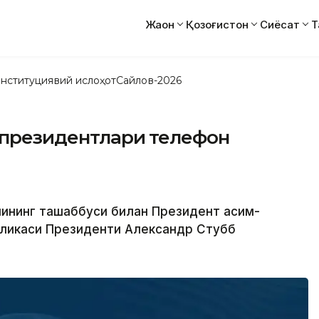
Жаҳон
Қозоғистон
Сиёсат
Т
нституциявий ислоҳот
Сайлов-2026
я президентлари телефон
нининг ташаббуси билан Президент Қасим-
ликаси Президенти Александр Стубб