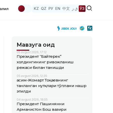
KZ
QZ
РУ
EN
中文
ق ز
ЎЗ
аҳлил
Мавзуга оид
05 avgust 2026, 17:12
Президент “Байтерек”
холдингининг ривожланиш
режаси билан танишди
05 avgust 2026, 12:35
Қасим-Жомарт Тоқаевнинг
танланган нутқлари тўплами нашр
этилди
04 avgust 2026, 18:05
Президент Пашинянни
Арманистон Бош вазири