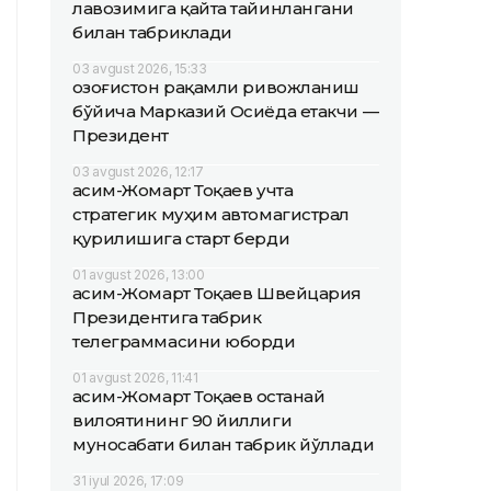
лавозимига қайта тайинлангани
билан табриклади
03 avgust 2026, 15:33
Қозоғистон рақамли ривожланиш
бўйича Марказий Осиёда етакчи —
Президент
03 avgust 2026, 12:17
Қасим-Жомарт Тоқаев учта
стратегик муҳим автомагистрал
қурилишига старт берди
01 avgust 2026, 13:00
Қасим-Жомарт Тоқаев Швейцария
Президентига табрик
телеграммасини юборди
01 avgust 2026, 11:41
Қасим-Жомарт Тоқаев Қостанай
вилоятининг 90 йиллиги
муносабати билан табрик йўллади
31 iyul 2026, 17:09