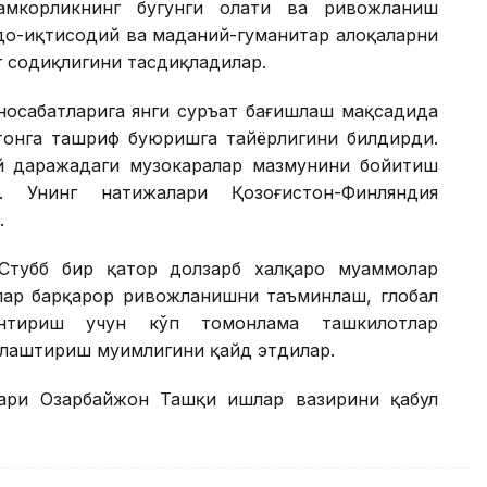
амкорликнинг бугунги ҳолати ва ривожланиш
вдо-иқтисодий ва маданий-гуманитар алоқаларни
г содиқлигини тасдиқладилар.
носабатларига янги суръат бағишлаш мақсадида
тонга ташриф буюришга тайёрлигини билдирди.
й даражадаги музокаралар мазмунини бойитиш
и. Унинг натижалари Қозоғистон-Финляндия
.
Стубб бир қатор долзарб халқаро муаммолар
лар барқарор ривожланишни таъминлаш, глобал
антириш учун кўп томонлама ташкилотлар
лаштириш муҳимлигини қайд этдилар.
бари Озарбайжон Ташқи ишлар вазирини қабул