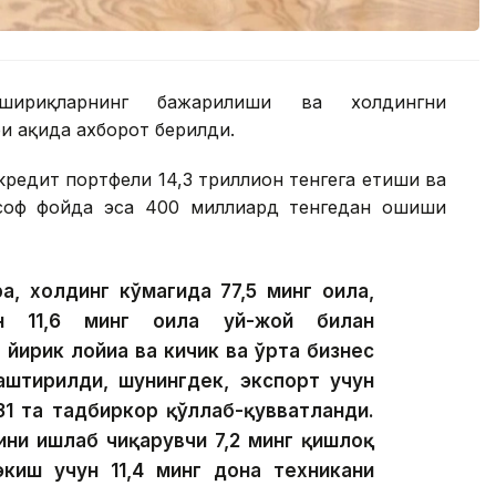
шириқларнинг бажарилиши ва холдингни
 ҳақида ахборот берилди.
редит портфели 14,3 триллион тенгега етиши ва
 соф фойда эса 400 миллиард тенгедан ошиши
а, холдинг кўмагида 77,5 минг оила,
ан 11,6 минг оила уй-жой билан
 йирик лойиҳа ва кичик ва ўрта бизнес
лаштирилди, шунингдек, экспорт учун
31 та тадбиркор қўллаб-қувватланди.
ини ишлаб чиқарувчи 7,2 минг қишлоқ
экиш учун 11,4 минг дона техникани