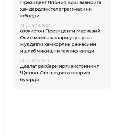
Президент Япония Бош вазирига
ҳамдардлик телеграммасини
юборди
31 iyul 2026, 15:00
Қозоғистон Президенти Марказий
Осиё мамлакатлари учун узоқ
муддатли ҳамкорлик режасини
ишлаб чиқишни таклиф қилди
31 iyul 2026, 12:11
Давлат раҳбари Қирғизистоннинг
Чўлпон-Ота шаҳрига ташриф
буюрди