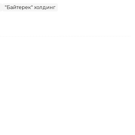
"Байтерек" холдинг
рманистон Бош вазири
лангани билан табриклади
Тоқаев Никол Пашинянни Арманистон Бош
и билан табриклади ва унга арман халқи