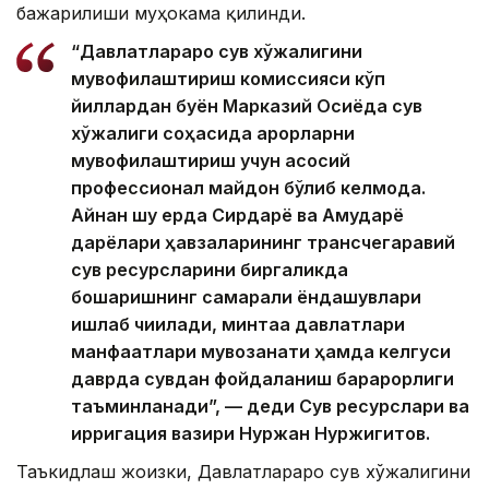
бажарилиши муҳокама қилинди.
“Давлатлараро сув хўжалигини
мувофиқлаштириш комиссияси кўп
йиллардан буён Марказий Осиёда сув
хўжалиги соҳасида қарорларни
мувофиқлаштириш учун асосий
профессионал майдон бўлиб келмоқда.
Айнан шу ерда Сирдарё ва Амударё
дарёлари ҳавзаларининг трансчегаравий
сув ресурсларини биргаликда
бошқаришнинг самарали ёндашувлари
ишлаб чиқилади, минтақа давлатлари
манфаатлари мувозанати ҳамда келгуси
даврда сувдан фойдаланиш барқарорлиги
таъминланади”, — деди Сув ресурслари ва
ирригация вазири Нуржан Нуржигитов.
Таъкидлаш жоизки, Давлатлараро сув хўжалигини