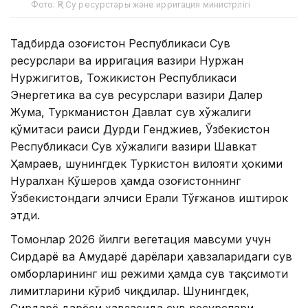
Фото: ҚР Су ресурстары және ирригация министрлігі
Тадбирда Қозоғистон Республикаси Сув
ресурслари ва ирригация вазири Нуржан
Нуржигитов, Тожикистон Республикаси
Энергетика ва сув ресурслари вазири Далер
Жума, Туркманистон Давлат сув хўжалиги
қўмитаси раиси Дурди Генджиев, Ўзбекистон
Республикаси Сув хўжалиги вазири Шавкат
Ҳамраев, шунингдек Туркистон вилояти ҳокими
Нуралхан Кўшеров ҳамда Қозоғистоннинг
Ўзбекистондаги элчиси Ерали Тўғжанов иштирок
этди.
Томонлар 2026 йилги вегетация мавсуми учун
Сирдарё ва Амударё дарёлари ҳавзаларидаги сув
омборларининг иш режими ҳамда сув тақсимоти
лимитларини кўриб чиқдилар. Шунингдек,