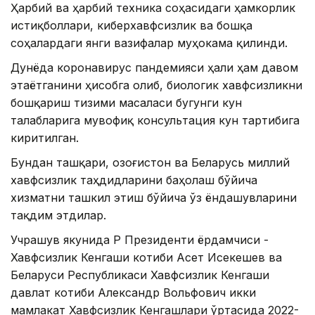
Ҳарбий ва ҳарбий техника соҳасидаги ҳамкорлик
истиқболлари, киберхавфсизлик ва бошқа
соҳалардаги янги вазифалар муҳокама қилинди.
Дунёда коронавирус пандемияси ҳали ҳам давом
этаётганини ҳисобга олиб, биологик хавфсизликни
бошқариш тизими масаласи бугунги кун
талабларига мувофиқ консультация кун тартибига
киритилган.
Бундан ташқари, Қозоғистон ва Беларусь миллий
хавфсизлик таҳдидларини баҳолаш бўйича
хизматни ташкил этиш бўйича ўз ёндашувларини
тақдим этдилар.
Учрашув якунида ҚР Президенти ёрдамчиси -
Хавфсизлик Кенгаши котиби Aсет Исекешев ва
Беларуси Республикаси Хавфсизлик Кенгаши
давлат котиби Aлександр Вольфович икки
мамлакат Хавфсизлик Кенгашлари ўртасида 2022-