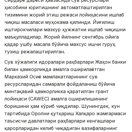
Сирдарё дарёси ҳавзасида сув ресурслари
ҳисобини юритишнинг автоматлаштирилган
тизимини жорий этиш режаси лойиҳасини ишлаб
чиқиш масаласи муҳокама қилинди. Йиғилиш
иштирокчилари мазкур ҳужжатни ишлаб чиқишни
маъқулладилар. Жорий йилнинг сентябрь ойига
қадар ушбу масала бўйича махсус ишчи гуруҳ
тузиш режалаштирилган.
Сув хўжалиги идоралари раҳбарлари Жаҳон банки
билан ҳамкорликда амалга оширилаётган
Марказий Осиё мамлакатларининг сув
ресурсларидан самарали фойдаланиш бўйича
минтақавий ҳамкорликка қаратилган грант
лойиҳаси (CAWEC) амалга оширилишининг
боришини ҳам кўриб чиқдилар. Шунингдек, кун
тартибида Оролни қутқариш Халқаро жамғармаси
таъсисчи давлатлари раҳбарлари кенгашлари
қарорларидан келиб чиқадиган вазифаларнинг