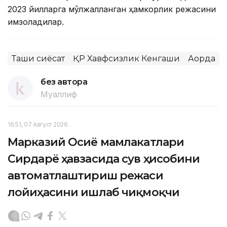
2023 йилларга мўлжалланган ҳамкорлик режасини
имзоладилар.
Ташқи сиёсат
ҚР Хавфсизлик Кенгаши
Ақорда
без автора
Муаллиф
16:51, 07 Август 2026
Марказий Осиё мамлакатлари
Сирдарё ҳавзасида сув ҳисобини
автоматлаштириш режаси
лойиҳасини ишлаб чиқмоқчи