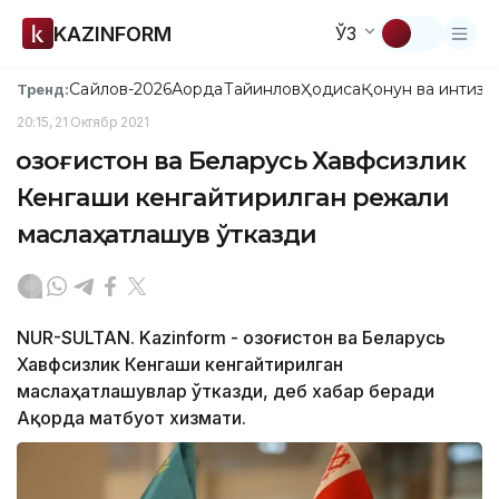
KAZINFORM
ЎЗ
Сайлов-2026
Ақорда
Тайинлов
Ҳодиса
Қонун ва интизо
Тренд:
20:15, 21 Октябр 2021
Қозоғистон ва Беларусь Хавфсизлик
Кенгаши кенгайтирилган режали
маслаҳатлашув ўтказди
NUR-SULTAN. Kazinform - Қозоғистон ва Беларусь
Хавфсизлик Кенгаши кенгайтирилган
маслаҳатлашувлар ўтказди, деб хабар беради
Ақорда матбуот хизмати.