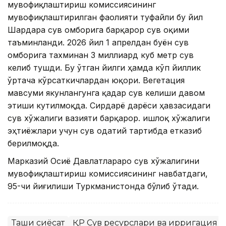
мувофиқлаштириш комиссиясининг
мувофиқлаштирилган фаолияти туфайли бу йил
Шардара сув омборига барқарор сув оқими
таъминланди. 2026 йил 1 апрелдан буён сув
омборига тахминан 3 миллиард куб метр сув
келиб тушди. Бу ўтган йилги ҳамда кўп йиллик
ўртача кўрсаткичлардан юқори. Вегетация
мавсуми якунлангунга қадар сув келиши давом
этиши кутилмоқда. Сирдарё дарёси ҳавзасидаги
сув хўжалиги вазияти барқарор. Қишлоқ хўжалиги
эҳтиёжлари учун сув одатий тартибда етказиб
берилмоқда.
Марказий Осиё Давлатлараро сув хўжалигини
мувофиқлаштириш комиссиясининг навбатдаги,
95-чи йиғилиши Туркманистонда бўлиб ўтади.
Ташқи сиёсат
ҚР Сув ресурслари ва ирригация 