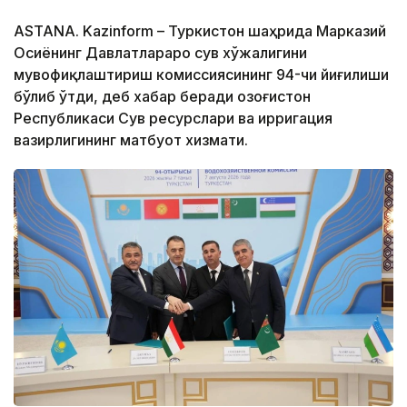
ASTANA. Kazinform – Туркистон шаҳрида Марказий
Осиёнинг Давлатлараро сув хўжалигини
мувофиқлаштириш комиссиясининг 94-чи йиғилиши
бўлиб ўтди, деб хабар беради Қозоғистон
Республикаси Сув ресурслари ва ирригация
вазирлигининг матбуот хизмати.