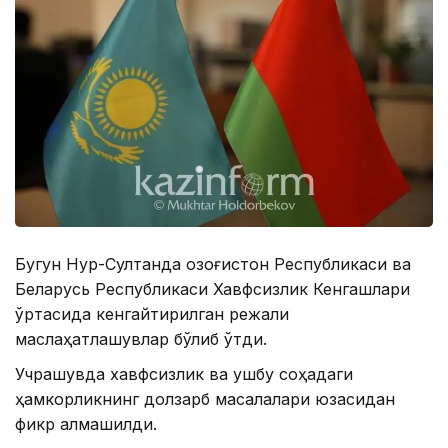
Бугун Нур-Султанда Қозоғистон Республикаси ва
Беларусь Республикаси Хавфсизлик Кенгашлари
ўртасида кенгайтирилган режали
маслаҳатлашувлар бўлиб ўтди.
Учрашувда хавфсизлик ва ушбу соҳадаги
ҳамкорликнинг долзарб масалалари юзасидан
фикр алмашилди.