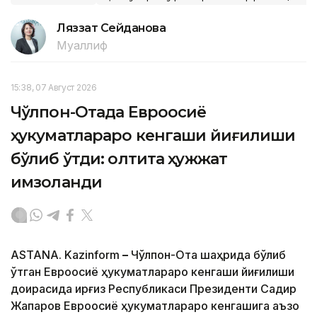
Ляззат Сейданова
Муаллиф
15:38, 07 Август 2026
Чўлпон-Отада Евроосиё
ҳукуматлараро кенгаши йиғилиши
бўлиб ўтди: олтита ҳужжат
имзоланди
ASTANA. Kazinform
–
Чўлпон-Ота шаҳрида бўлиб
ўтган Евроосиё ҳукуматлараро кенгаши йиғилиши
доирасида Қирғиз Республикаси Президенти Садир
Жапаров Евроосиё ҳукуматлараро кенгашига аъзо