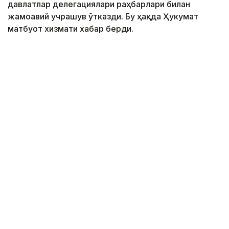
давлатлар делегациялари раҳбарлари билан
жамоавий учрашув ўтказди. Бу ҳақда Ҳукумат
матбуот хизмати хабар берди.
Фото: primeminister.kz
Қозоғистон Бош вазири Олжас Бектенов Қирғиз
Республикаси Президенти Садир Жапаровга
Қозоғистон Республикаси Президенти Қасим-