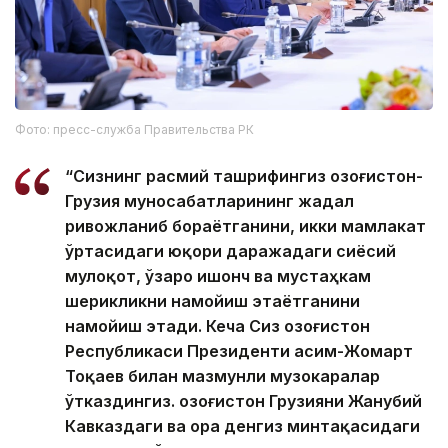
Фото: пресс-служба Правительства РК
“Сизнинг расмий ташрифингиз Қозоғистон-
Грузия муносабатларининг жадал
ривожланиб бораётганини, икки мамлакат
ўртасидаги юқори даражадаги сиёсий
мулоқот, ўзаро ишонч ва мустаҳкам
шерикликни намойиш этаётганини
намойиш этади. Кеча Сиз Қозоғистон
Республикаси Президенти Қасим-Жомарт
Тоқаев билан мазмунли музокаралар
ўтказдингиз. Қозоғистон Грузияни Жанубий
Кавказдаги ва Қора денгиз минтақасидаги