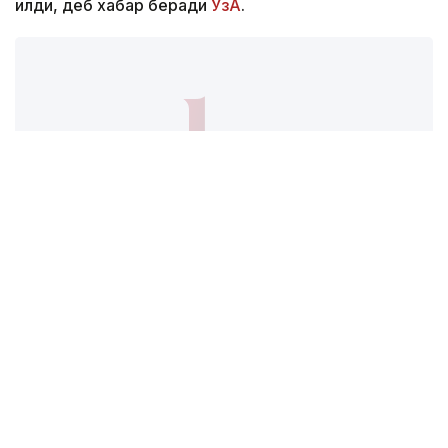
қилди, деб хабар беради
ЎзА
.
Фото: ЎзА
Суҳбат аввалида Олжас Бектенов Шавкат
Мирзиёевга Қозоғистон Республикаси Президенти
Қасим-Жомарт Тоқаевнинг самимий саломи ва эзгу