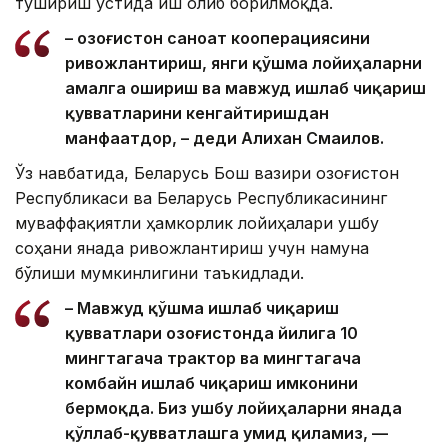
тушириш устида иш олиб борилмоқда.
– Қозоғистон саноат кооперациясини
ривожлантириш, янги қўшма лойиҳаларни
амалга ошириш ва мавжуд ишлаб чиқариш
қувватларини кенгайтиришдан
манфаатдор, – деди Aлихан Смаилов.
Ўз навбатида, Беларусь Бош вазири Қозоғистон
Республикаси ва Беларусь Республикасининг
муваффақиятли ҳамкорлик лойиҳалари ушбу
соҳани янада ривожлантириш учун намуна
бўлиши мумкинлигини таъкидлади.
– Мавжуд қўшма ишлаб чиқариш
қувватлари Қозоғистонда йилига 10
мингтагача трактор ва мингтагача
комбайн ишлаб чиқариш имконини
бермоқда. Биз ушбу лойиҳаларни янада
қўллаб-қувватлашга умид қиламиз, —