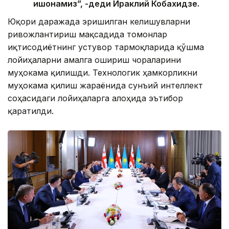
ишонамиз”, -деди Ираклий Кобахидзе.
Юқори даражада эришилган келишувларни
ривожлантириш мақсадида томонлар
иқтисодиётнинг устувор тармоқларида қўшма
лойиҳаларни амалга ошириш чораларини
муҳокама қилишди. Технологик ҳамкорликни
муҳокама қилиш жараёнида сунъий интеллект
соҳасидаги лойиҳаларга алоҳида эътибор
қаратилди.