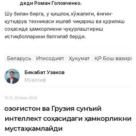
деди Роман Головченко.
Шу билан бирга, у қишлоқ хўжалиги, ёнғин-
қутқарув техникаси ишлаб чиқариш ва қурилиш
соҳасида ҳамкорликни чуқурлаштириш
истиқболларини белгилаб берди.
Беларусь
Иқтисодиёт
Ҳукумат
ҚР Бош вазири
Бекабат Узаков
Муаллиф
10:12, 30 Июн 2026
Қозоғистон ва Грузия сунъий
интеллект соҳасидаги ҳамкорликни
мустаҳкамлайди