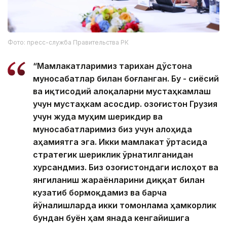
Фото: пресс-служба Правительства РК
“Мамлакатларимиз тарихан дўстона
муносабатлар билан боғланган. Бу - сиёсий
ва иқтисодий алоқаларни мустаҳкамлаш
учун мустаҳкам асосдир. Қозоғистон Грузия
учун жуда муҳим шерикдир ва
муносабатларимиз биз учун алоҳида
аҳамиятга эга. Икки мамлакат ўртасида
стратегик шериклик ўрнатилганидан
хурсандмиз. Биз Қозоғистондаги ислоҳот ва
янгиланиш жараёнларини диққат билан
кузатиб бормоқдамиз ва барча
йўналишларда икки томонлама ҳамкорлик
бундан буён ҳам янада кенгайишига