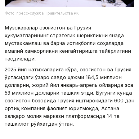
Фото: пресс-служба Правительства РК
Музокаралар Қозоғистон ва Грузия
ҳукуматларининг стратегик шерикликни янада
мустаҳкамлаш ва барча истиқболли соҳаларда
амалий ҳамкорликни кенгайтиришга тайёрлигини
тасдиқлади.
2025 йил натижаларига кўра, Қозоғистон ва Грузия
ўртасидаги ўзаро савдо ҳажми 184,5 миллион
долларни, жорий йил январь-апрель ойларида эса
53 миллион долларни ташкил этди. Бугунги кунда
Қозоғистон бозорида Грузия иштирокидаги 600 дан
ортиқ компания фаолият юритмоқда, Астана
халқаро молия маркази платформасида 14 та
ташкилот рўйхатдан ўтган.