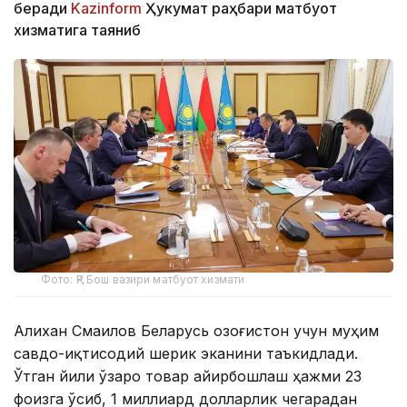
беради
Kazinform
Ҳукумат раҳбари матбуот
хизматига таяниб
Фото: ҚР Бош вазири матбуот хизмати
Aлихан Смаилов Беларусь Қозоғистон учун муҳим
савдо-иқтисодий шерик эканини таъкидлади.
Ўтган йили ўзаро товар айирбошлаш ҳажми 23
фоизга ўсиб, 1 миллиард долларлик чегарадан