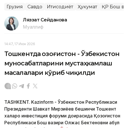
Грузия
Савдо
Иқтисодиёт
Ҳукумат
ҚР Бош ва
Ляззат Сейданова
Муаллиф
14:47, 17 Июн 2026
Тошкентда Қозоғистон - Ўзбекистон
муносабатларини мустаҳкамлаш
масалалари кўриб чиқилди
TASHKENT. Kazinform - Ўзбекистон Республикаси
Президенти Шавкат Мирзиёев бешинчи Тошкент
халқаро инвестиция форуми доирасида Қозоғистон
Республикаси Бош вазири Олжас Бектеновни қабул