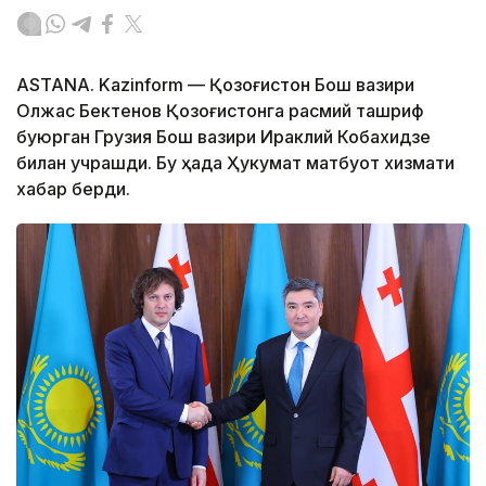
ASTANA. Kazinform — Қозоғистон Бош вазири
Олжас Бектенов Қозоғистонга расмий ташриф
буюрган Грузия Бош вазири Ираклий Кобахидзе
билан учрашди. Бу ҳақда Ҳукумат матбуот хизмати
хабар берди.