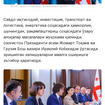
Фото: пресс-служба Правительства РК
Савдо-иқтисодий, инвестиция, транспорт ва
логистика, энергетика соҳасидаги ҳамкорлик,
шунингдек, рақамлаштириш соҳасидаги ўзаро
алоқалар масалалари муҳокама қилинди.
Қозоғистон Президенти Қасим-Жомарт Тоқаев ва
Грузия Бош вазири Ираклий Кобахидзе ўртасида
эришилган келишувларни амалга оширишга
эътибор қаратилди.