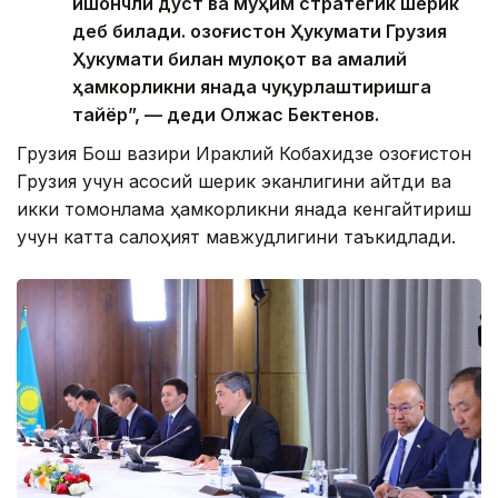
ишончли дўст ва муҳим стратегик шерик
деб билади. Қозоғистон Ҳукумати Грузия
Ҳукумати билан мулоқот ва амалий
ҳамкорликни янада чуқурлаштиришга
тайёр”, — деди Олжас Бектенов.
Грузия Бош вазири Ираклий Кобахидзе Қозоғистон
Грузия учун асосий шерик эканлигини айтди ва
икки томонлама ҳамкорликни янада кенгайтириш
учун катта салоҳият мавжудлигини таъкидлади.