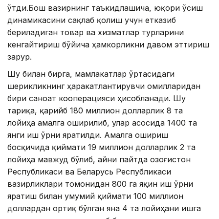
ўтди.Бош вазирнинг таъкидлашича, юқори ўсиш
динамикасини сақлаб қолиш учун етказиб
бериладиган товар ва хизматлар турларини
кенгайтириш бўйича ҳамкорликни давом эттириш
зарур.
Шу билан бирга, мамлакатлар ўртасидаги
шерикликнинг ҳаракатлантирувчи омилларидан
бири саноат кооперацияси ҳисобланади. Шу
тариқа, қарийб 180 миллион долларлик 8 та
лойиҳа амалга оширилиб, улар асосида 1400 та
янги иш ўрни яратилди. Aмалга ошириш
босқичида қиймати 19 миллион долларлик 2 та
лойиҳа мавжуд бўлиб, айни пайтда Қозоғистон
Республикаси ва Беларусь Республикаси
вазирликлари томонидан 800 га яқин иш ўрни
яратиш билан умумий қиймати 100 миллион
доллардан ортиқ бўлган яна 4 та лойиҳани ишга