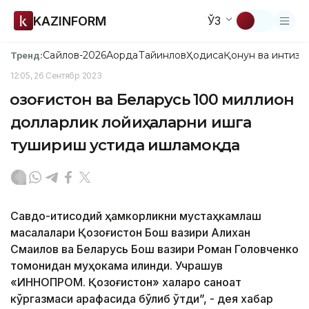
KAZINFORM
ЎЗ
Сайлов-2026
Ақорда
Тайинлов
Ҳодиса
Қонун ва интизо
Тренд:
12:05, 26 Сентябр 2023
Қозоғистон ва Беларусь 100 миллион
долларлик лойиҳаларни ишга
тушириш устида ишламоқда
Савдо-иқтисодий ҳамкорликни мустаҳкамлаш
масалалари Қозоғистон Бош вазири Aлихан
Смаилов ва Беларусь Бош вазири Роман Головченко
томонидан муҳокама қилинди. Учрашув
«ИННОПРОМ. Қозоғистон» халқаро саноат
кўргазмаси арафасида бўлиб ўтди”, - дея хабар