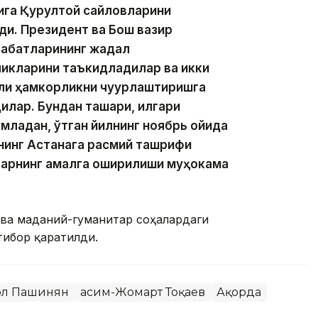
қига Қурултой сайловларини
ди. Президент ва Бош вазир
абатларининг жадал
икларини таъкидладилар ва икки
али ҳамкорликни чуқурлаштиришга
илар. Бундан ташқари, илгари
младан, ўтган йилнинг ноябрь ойида
нинг Астанага расмий ташрифи
арнинг амалга оширилиши муҳокама
 ва маданий-гуманитар соҳалардаги
тибор қаратилди.
ол Пашинян
Қасим-Жомарт Тоқаев
Ақорда