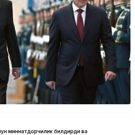
учун миннатдорчилик билдирди ва