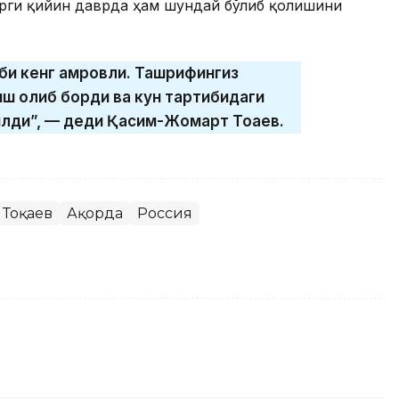
ирги қийин даврда ҳам шундай бўлиб қолишини
би кенг қамровли. Ташрифингиз
ш олиб борди ва кун тартибидаги
илди”, — деди Қасим-Жомарт Тоқаев.
 Тоқаев
Ақорда
Россия