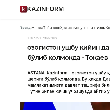
KAZINFORM
Ақорда
Тайинлов
Ҳодиса
Қонун ва интизом
Ко
Тренд:
19:07, 27 Ноябр 2024
Қозоғистон ушбу қийин д
бўлиб қолмоқда - Тоқаев
ASTANA. Kazinform - Қозоғистон ушбу
шериги бўлиб қолмоқда. Бу ҳақда Да
мамлакатимизга давлат ташрифи бил
Путин билан кичик учрашувда айтиб ў