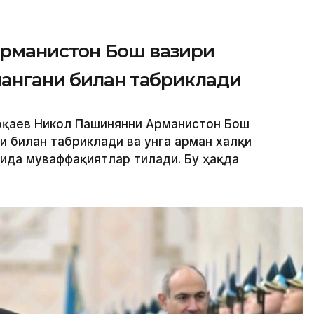
рманистон Бош вазири
лангани билан табриклади
Тоқаев Никол Пашинянни Арманистон Бош
и билан табриклади ва унга арман халқи
ида муваффақиятлар тилади. Бу ҳақда