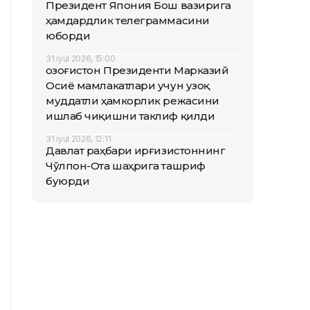
Президент Япония Бош вазирига
ҳамдардлик телеграммасини
юборди
31 iyul 2026, 15:00
Қозоғистон Президенти Марказий
Осиё мамлакатлари учун узоқ
муддатли ҳамкорлик режасини
ишлаб чиқишни таклиф қилди
31 iyul 2026, 12:11
Давлат раҳбари Қирғизистоннинг
Чўлпон-Ота шаҳрига ташриф
буюрди