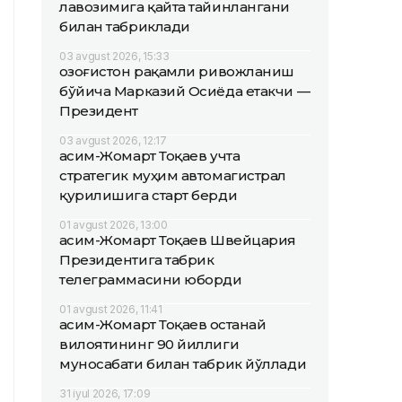
лавозимига қайта тайинлангани
билан табриклади
03 avgust 2026, 15:33
Қозоғистон рақамли ривожланиш
бўйича Марказий Осиёда етакчи —
Президент
03 avgust 2026, 12:17
Қасим-Жомарт Тоқаев учта
стратегик муҳим автомагистрал
қурилишига старт берди
01 avgust 2026, 13:00
Қасим-Жомарт Тоқаев Швейцария
Президентига табрик
телеграммасини юборди
01 avgust 2026, 11:41
Қасим-Жомарт Тоқаев Қостанай
вилоятининг 90 йиллиги
муносабати билан табрик йўллади
31 iyul 2026, 17:09