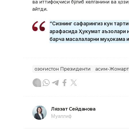
ва иттифоқчиси бўлиб келганини ва ҳоз
айтди.
“Сизнинг сафарингиз кун тарти
арафасида Ҳукумат аъзолари и
барча масалаларни муҳокама қ
Қозоғистон Президенти
Қасим-Жомарт
Ляззат Сейданова
Муаллиф