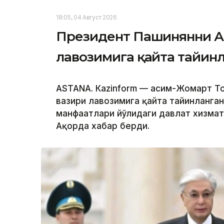
18:05, 04 Август 2026
Президент Пашинянни А
лавозимига қайта тайин
ASTANА. Кazinform — Қасим-Жомарт 
вазири лавозимига қайта тайинланган
манфаатлари йўлидаги давлат хизмат
Ақорда хабар берди.