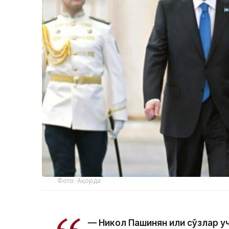
Фото: Ақорда
— Никол Пашинян илиқ сўзлар 