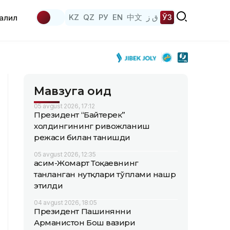
KZ
QZ
РУ
EN
中文
ق ز
ЎЗ
аҳлил
Мавзуга оид
05 avgust 2026, 17:12
Президент “Байтерек”
холдингининг ривожланиш
режаси билан танишди
05 avgust 2026, 12:35
Қасим-Жомарт Тоқаевнинг
танланган нутқлари тўплами нашр
этилди
04 avgust 2026, 18:05
Президент Пашинянни
Арманистон Бош вазири