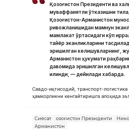
Қозоғистон Президенти ва хал
муваффақиятли ўтказишни тила
Қозоғистон-Арманистон мунос
ривожланишидан мамнун эканл
мамлакат ўртасидаги кўп қирр
тайёр эканликларини тасдиқлад
эришилган келишувларнинг, жу
Арманистон ҳукумати раҳбари
давомида эришилган келишувл
қилинди, — дейилади хабарда.
Савдо-иқтисодий, транспорт-логистика
ҳамкорликни кенгайтиришга алоҳида эъ
Сиёсат
Қозоғистон Президенти
Ник
Арманистон