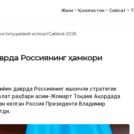
Жаҳон
Қозоғистон
Сиёсат
Т
нституциявий ислоҳот
Сайлов-2026
аврда Россиянинг ҳамкори
 қийин даврда Россиянинг ишончли стратегик
влат раҳбари Қасим-Жомарт Тоқаев Ақордада
ан келган Россия Президенти Владимир
тди.