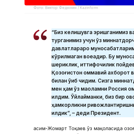
Фото: Виктор Федюнин / Kazinform
“Биз келишувга эришганимиз ва
турганимиз учун ўз миннатдор
давлатлараро муносабатларим
кўрилмаган воқеадир. Бу муно
шериклик, иттифоқчилик пойде
Қозоғистон оммавий ахборот во
билан ўқиб чиқдим. Сизга минн
мен ҳам ўз мақоламни Россия 
қилдим. Ўйлайманки, биз бир о
ҳамкорликни ривожлантиришни
қилдик”, – деди Президент.
Қасим-Жомарт Тоқаев ўз мақоласида Қоз