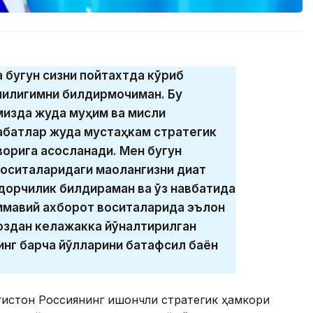
 бугун сизни пойтахтда кўриб
чилигимни билдирмоқчиман. Бу
изда жуда муҳим ва мисли
сабатлар жуда мустаҳкам стратегик
ворига асосланади. Мен бугун
ситаларидаги мақолангизни диққат
атдорчилик билдираман ва ўз навбатида
оммавий ахборот воситаларида эълон
воздан келажакка йўналтирилган
нг барча йўлларини батафсил баён
оғистон Россиянинг ишончли стратегик ҳамкори