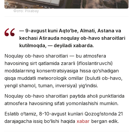
Фото: Pixabay
— 9-avgust kuni Aqto‘be, Almati, Astana va
kechasi Atirauda noqulay ob-havo sharoitlari
kutilmoqda, — deyiladi xabarda.
Noqulay ob-havo sharoitlari — bu atmosfera
havosining sirt qatlamida zararli (ifloslantiruvchi)
moddalarning konsentratsiyasiga hissa qo‘shadigan
qisqa muddatli meteorologik omillar (bulutli ob-havo,
yengil shamol, tuman, inversiya) yig‘indisi.
Noqulay ob-havo sharoitlari paytida aholi punktlarida
atmosfera havosining sifati yomonlashishi mumkin.
Eslatib o‘tamiz, 8-10-avgust kunlari Qozog‘istonda 21
darajagacha issiq bo‘lishi haqida
xabar
bergan edik.