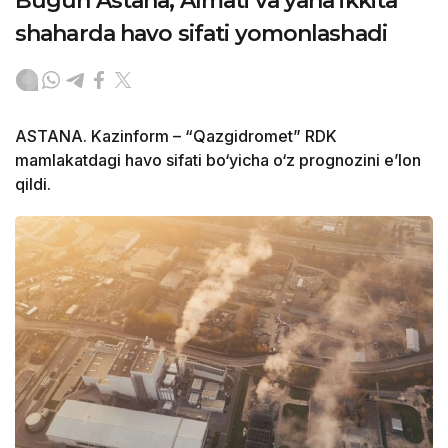
Bugun Astana, Almati va yana ikkita
shaharda havo sifati yomonlashadi
ASTANA. Kazinform – “Qazgidromet” RDK
mamlakatdagi havo sifati bo‘yicha o‘z prognozini e’lon
qildi.