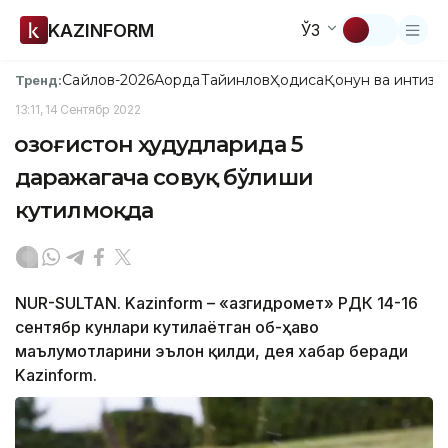
KAZINFORM
ЎЗ
Сайлов-2026
Ақорда
Тайинлов
Ҳодиса
Қонун ва интизо
Тренд:
13:11, 14 Сентябр 2022
Қозоғистон ҳудудларида 5
даражагача совуқ бўлиши
кутилмоқда
NUR-SULTAN. Kazinform – «Қазгидромет» РДК 14-16
сентябр кунлари кутилаётган об-ҳаво
маълумотларини эълон қилди, дея хабар беради
Kazinform.