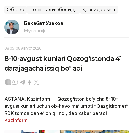
Об-ҳаво
Лотин алифбосида
Қазгидромет
Бекабат Узаков
Муаллиф
08:05, 08 Август 2026
8-10-avgust kunlari Qozog‘istonda 41
darajagacha issiq bo‘ladi
ASTANA. Kazinform — Qozog‘iston bo‘yicha 8-10-
avgust kunlari uchun ob-havo ma’lumoti “Qazgidromet”
RDK tomonidan e’lon qilindi, deb xabar beradi
Kazinform
.