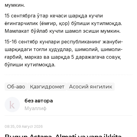
мумкин.
15 сентябрга ўтар кечаси шарқда кучли
ёғингарчилик (ёмғир, қор) бўлиши кутилмоқда.
Мамлакат бўйлаб кучли шамол эсиши мумкин.
15-16 сентябр кунлари республиканинг жануби-
шарқидаги тоғли ҳудудлар, шимолий, шимоли-
ғарбий, марказ ва шарқда 5 даражагача совуқ
бўлиши кутилмоқда.
Об-ҳаво
Қазгидромет
Асосий янгилик
без автора
Муаллиф
08:35, 09 Август 2026