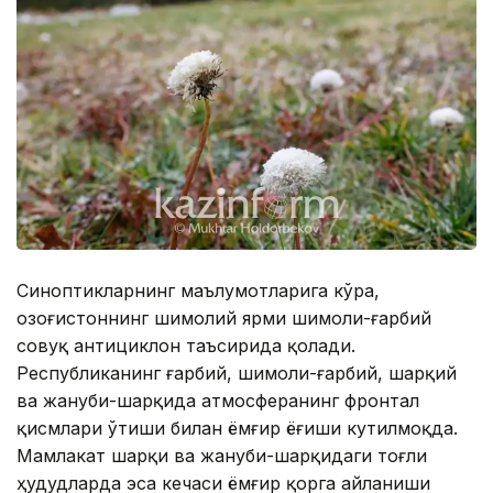
Синоптикларнинг маълумотларига кўра,
Қозоғистоннинг шимолий ярми шимоли-ғарбий
совуқ антициклон таъсирида қолади.
Республиканинг ғарбий, шимоли-ғарбий, шарқий
ва жануби-шарқида атмосферанинг фронтал
қисмлари ўтиши билан ёмғир ёғиши кутилмоқда.
Мамлакат шарқи ва жануби-шарқидаги тоғли
ҳудудларда эса кечаси ёмғир қорга айланиши