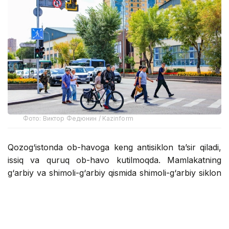
Фото: Виктор Федюнин / Kazinform
Qozog‘istonda ob-havoga keng antisiklon ta’sir qiladi,
issiq va quruq ob-havo kutilmoqda. Mamlakatning
g‘arbiy va shimoli-g‘arbiy qismida shimoli-g‘arbiy siklon
va unga bog‘liq atmosfera frontal tizimlari davr oxirida
yomg‘ir, momaqaldiroq va kuchli shamollarni olib
keladi, ba’zi hududlarda do‘l yog‘ishi mumkin.
Janubiy siklon davr boshida va kun davomida janub va