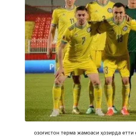
Қозоғистон терма жамоаси ҳозирда етти 