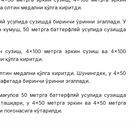
а олтин медални қўлга киритди.
яй усулида сузишда биринчи ўринни эгаллади. У
а кумуш, 50 метрга баттерфляй усулида сузишда
н сузиш, 4×100 метрга эркин сузиш ва 4×100
и қўлга киритди.
лтин медални қўлга киритди. Шунингдек, у 4×50
тафетада биринчи ўринни эгаллади.
мағулов 50 метрга баттерфляй усулида сузишда
 ташқари, у 4×50 метрга эркин ва 4×50 метрга
 поғонасига кўтарилди.