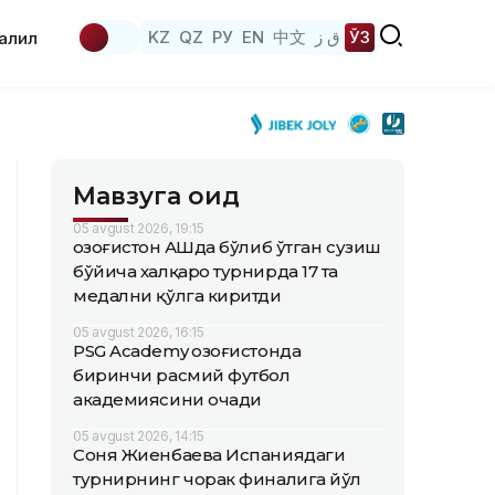
KZ
QZ
РУ
EN
中文
ق ز
ЎЗ
аҳлил
Мавзуга оид
05 avgust 2026, 19:15
Қозоғистон АҚШда бўлиб ўтган сузиш
бўйича халқаро турнирда 17 та
медални қўлга киритди
05 avgust 2026, 16:15
PSG Academy Қозоғистонда
биринчи расмий футбол
академиясини очади
05 avgust 2026, 14:15
Соня Жиенбаева Испаниядаги
турнирнинг чорак финалига йўл