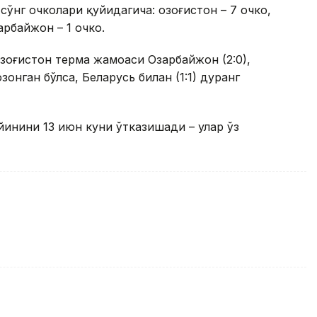
ўнг очколари қуйидагича: Қозоғистон – 7 очко,
арбайжон – 1 очко.
озоғистон терма жамоаси Озарбайжон (2:0),
зонган бўлса, Беларусь билан (1:1) дуранг
йинини 13 июн куни ўтказишади – улар ўз