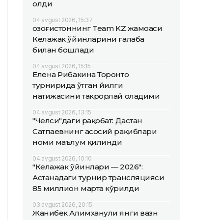
олди
04 avgust 2026, 15:37
Қозоғистоннинг Team KZ жамоаси
Келажак ўйинларини ғалаба
билан бошлади
04 avgust 2026, 15:15
Елена Рибакина Торонто
турнирида ўтган йилги
натижасини такрорлай оладими
04 avgust 2026, 13:15
"Челси"даги рақобат: Дастан
Сатпаевнинг асосий рақиблари
номи маълум қилинди
04 avgust 2026, 10:10
"Келажак ўйинлари — 2026":
Астанадаги турнир трансляцияси
85 миллион марта кўрилди
03 avgust 2026, 20:15
Жанибек Алимханули янги вазн