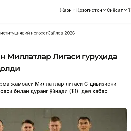
Жаҳон
Қозоғистон
Сиёсат
Т
нституциявий ислоҳот
Сайлов-2026
йин Миллатлар Лигаси гуруҳида
қолди
терма жамоаси Миллатлар лигаси C дивизиони
аси билан дуранг ўйнади (1:1), дея хабар