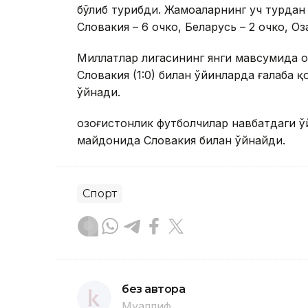
бўлиб турибди. Жамоаларнинг уч турдан с
Словакия – 6 очко, Беларусь – 2 очко, Оз
Миллатлар лигасининг янги мавсумида Қ
Словакия (1:0) билан ўйинларда ғалаба қо
ўйнади.
Қозоғистонлик футболчилар навбатдаги ў
майдонида Словакия билан ўйнайди.
Спорт
без автора
Муаллиф