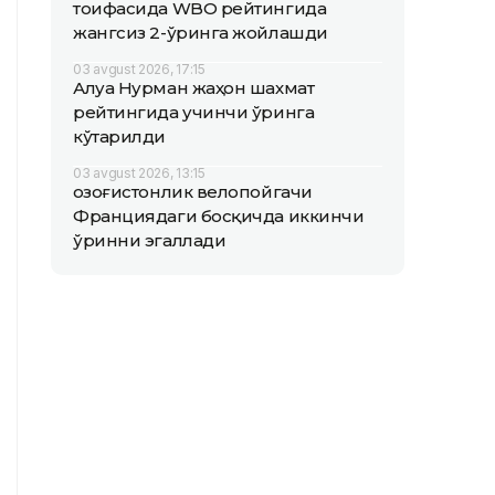
тоифасида WBO рейтингида
жангсиз 2-ўринга жойлашди
03 avgust 2026, 17:15
Алуа Нурман жаҳон шахмат
рейтингида учинчи ўринга
кўтарилди
03 avgust 2026, 13:15
Қозоғистонлик велопойгачи
Франциядаги босқичда иккинчи
ўринни эгаллади