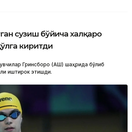
тган сузиш бўйича халқаро
қўлга киритди
зувчилар Гринсборо (АҚШ) шаҳрида бўлиб
ли иштирок этишди.