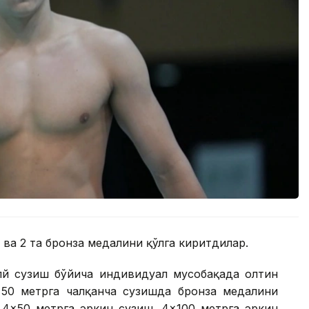
 ва 2 та бронза медалини қўлга киритдилар.
лй сузиш бўйича индивидуал мусобақада олтин
 50 метрга чалқанча сузишда бронза медалини
 4×50 метрга эркин сузиш, 4×100 метрга эркин