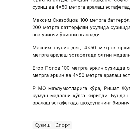
сузиш ва 4×50 метрга аралаш эстафетад
Максим Сказобцов 100 метрга баттерфл
200 метрга баттерфляй усулида сузишд
эса учинчи ўринни эгаллади.
Максим шунингдек, 4×50 метрга эрки
метрга аралаш эстафетада олтин медалн
Егор Попов 100 метрга эркин сузишда о
метрга эркин ва 4×50 метрга аралаш эс
ҚР МОҚ маълумотларига кўра, Ришат Жу
кумуш медални қўлга киритди. Бундан
аралаш эстафетада шоҳсупанинг биринчи
Сузиш
Спорт