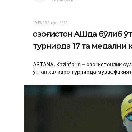
19:15, 05 Август 2026
Қозоғистон АҚШда бўлиб ў
турнирда 17 та медални 
ASTANА. Кazinform – Қозоғистонлик су
ўтган халқаро турнирда муваффақият