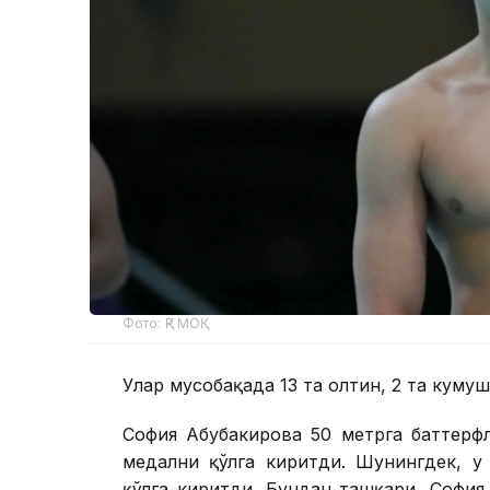
Фото: ҚР МОҚ
Улар мусобақада 13 та олтин, 2 та кумуш
София Абубакирова 50 метрга баттерф
медални қўлга киритди. Шунингдек, у
қўлга киритди. Бундан ташқари, София