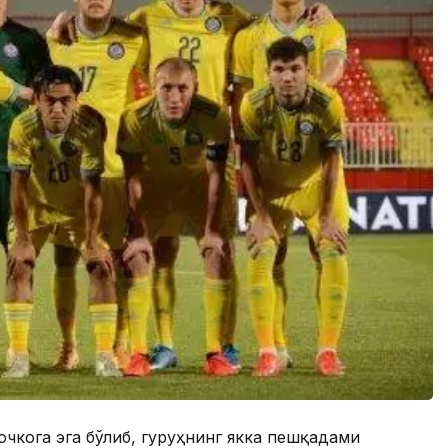
очкога эга бўлиб, гуруҳнинг якка пешқадами