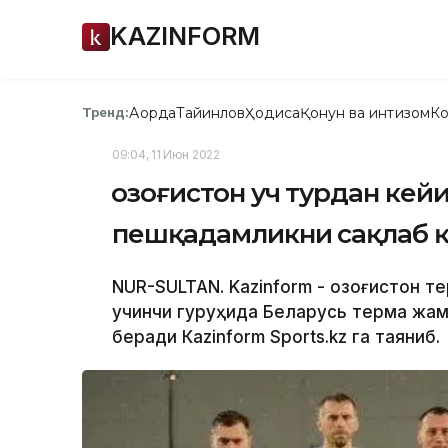
KAZINFORM
Ақорда
Тайинлов
Ҳодиса
Қонун ва интизом
Ко
Тренд:
09:04, 11 Июн 2022
Қозоғистон уч турдан ке
пешқадамликни сақлаб 
NUR-SULTAN. Kazinform - Қозоғистон 
учинчи гуруҳида Беларусь терма жамо
беради Кazinform Sports.kz га таяниб.