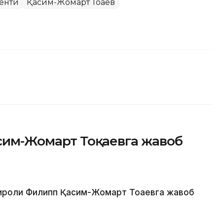
енти
Қасим-Жомарт Тоқаев
асим-Жомарт Тоқаевга жавоб
 Қироли Филипп Қасим-Жомарт Тоқаевга жавоб