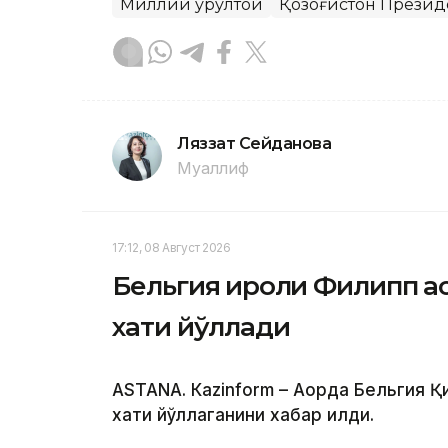
Миллий қурултой
Қозоғистон Презид
Ляззат Сейданова
Муаллиф
17:12, 08 Август 2026
Бельгия Қироли Филипп Қ
хати йўллади
ASTANА. Кazinform – Ақорда Бельгия
хати йўллаганини хабар қилди.