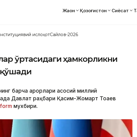
Жаҳон
Қозоғистон
Сиёсат
Т
нституциявий ислоҳот
Сайлов-2026
тлар ўртасидаги ҳамкорликни
 қўшади
нинг барча қарорлари асосий миллий
ҳақда Давлат раҳбари Қасим-Жомарт Тоқаев
nform
мухбири.