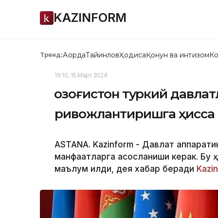
KAZINFORM
Ақорда
Тайинлов
Ҳодиса
Қонун ва интизом
Ко
Тренд:
19:10, 15 Март 2024
Қозоғистон туркий давла
ривожлантиришга ҳисса
ASTANA. Kazinform - Давлат аппарати
манфаатларга асосланиши керак. Бу 
маълум қилди, дея хабар беради
Kazi