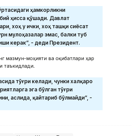
 ўртасидаги ҳамкорликни
бий ҳисса қўшади. Давлат
ри, хоҳ у ички, хоҳ ташқи сиёсат
урн мулоҳазалар эмас, балки туб
ши керак”, - деди Президент.
инг мазмун-моҳияти ва оқибатлари ҳар
и таъкидлади.
ҳасида тўғри келади, чунки халқаро
иятларга эга бўлган тўғри
и, аслида, қайтариб бўлмайди”, -