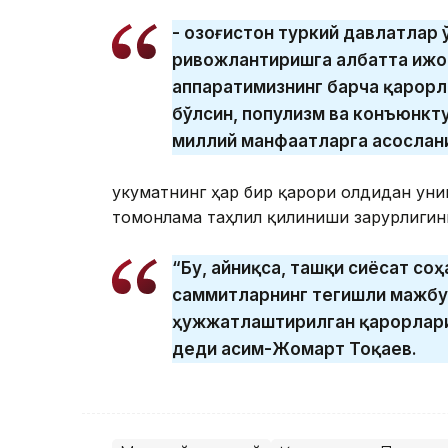
- Қозоғистон туркий давлатлар
ривожлантиришга албатта ижо
аппаратимизнинг барча қарорла
бўлсин, популизм ва конъюнкт
миллий манфаатларга асослани
Ҳукуматнинг ҳар бир қарори олдидан ун
томонлама таҳлил қилиниши зарурлигин
“Бу, айниқса, ташқи сиёсат со
саммитларнинг тегишли мажбур
ҳужжатлаштирилган қарорларин
деди Қасим-Жомарт Тоқаев.