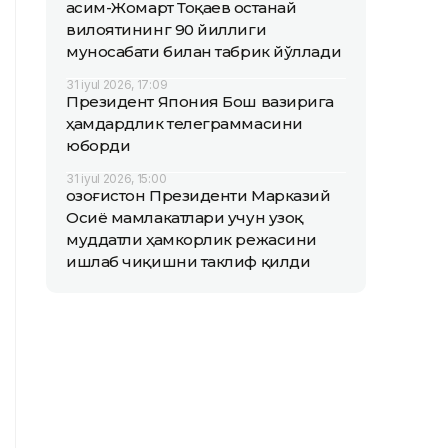
Қасим-Жомарт Тоқаев Қостанай
вилоятининг 90 йиллиги
муносабати билан табрик йўллади
31 iyul 2026, 17:09
Президент Япония Бош вазирига
ҳамдардлик телеграммасини
юборди
31 iyul 2026, 15:00
Қозоғистон Президенти Марказий
Осиё мамлакатлари учун узоқ
муддатли ҳамкорлик режасини
ишлаб чиқишни таклиф қилди