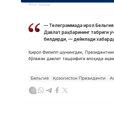
Фото: Ақорда
— Телеграммада Қирол Бельгия
Давлат раҳбарининг табриги у
билдирди, — дейилади хабард
Қирол Филипп шунингдек, Президентнинг
бўлажак давлат ташрифига алоҳида аҳа
Бельгия
Қозоғистон Президенти
А
Бекабат Узаков