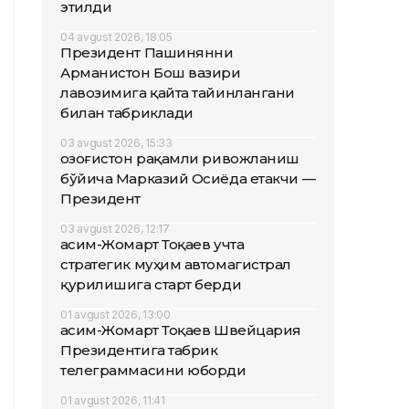
этилди
04 avgust 2026, 18:05
Президент Пашинянни
Арманистон Бош вазири
лавозимига қайта тайинлангани
билан табриклади
03 avgust 2026, 15:33
Қозоғистон рақамли ривожланиш
бўйича Марказий Осиёда етакчи —
Президент
03 avgust 2026, 12:17
Қасим-Жомарт Тоқаев учта
стратегик муҳим автомагистрал
қурилишига старт берди
01 avgust 2026, 13:00
Қасим-Жомарт Тоқаев Швейцария
Президентига табрик
телеграммасини юборди
01 avgust 2026, 11:41