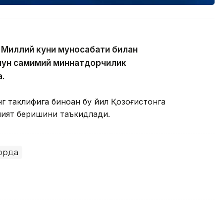
 Миллий куни муносабати билан
чун самимий миннатдорчилик
а.
 таклифига биноан бу йил Қозоғистонга
мият беришини таъкидлади.
қорда