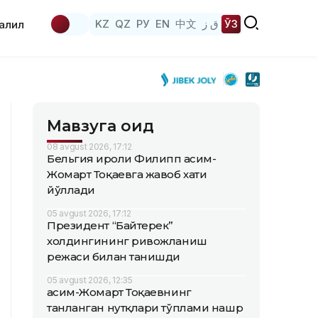
KZ
QZ
РУ
EN
中文
ق ز
ЎЗ
аҳлил
Мавзуга оид
08 avgust 2026, 17:12
Бельгия Қироли Филипп Қасим-
Жомарт Тоқаевга жавоб хати
йўллади
05 avgust 2026, 17:12
Президент “Байтерек”
холдингининг ривожланиш
режаси билан танишди
05 avgust 2026, 12:35
Қасим-Жомарт Тоқаевнинг
танланган нутқлари тўплами нашр