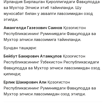
Ирландия Бирлашган Қироллигидаги Фавқулодда
ва Мухтор Элчиси этиб тайинланди. Шу
муносабат билан у аввалги лавозимидан озод
этилди.
Амангелди Газезович Саинов
Қозоғистон
Республикасининг Руминиядаги Фавқулодда ва
Мухтор элчиси лавозимига тайинланди.
Бундан ташқари:
Бейбут Бакирович Атамқулов
Қозоғистон
Республикасининг Ўзбекистон Республикасидаги
Фавқулодда ва Мухтор элчиси лавозимидан озод
қилинди;
Ерлик Шакирович Али
Қозоғистон
Республикасининг Руминиядаги Фавқулодда ва
Мухтор элчиси лавозимидан озод этилди.