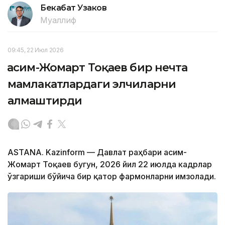
Бекабат Узаков
Муаллиф
09:45, 22 Июл 2026
Қасим-Жомарт Тоқаев бир нечта
мамлакатлардаги элчиларни
алмаштирди
ASTANA. Kazinform — Давлат раҳбари Қасим-
Жомарт Тоқаев бугун, 2026 йил 22 июлда кадрлар
ўзгариши бўйича бир қатор фармонларни имзолади.