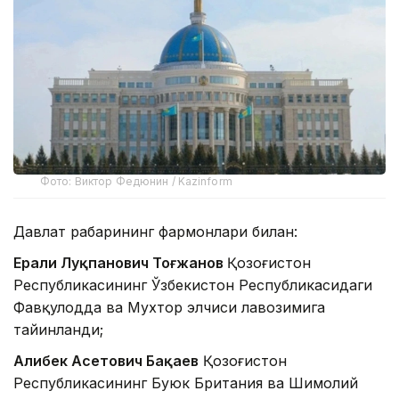
Фото: Виктор Федюнин / Kazinform
Давлат раҳбарининг фармонлари билан:
Ерали Луқпанович Тоғжанов
Қозоғистон
Республикасининг Ўзбекистон Республикасидаги
Фавқулодда ва Мухтор элчиси лавозимига
тайинланди;
Алибек Асетович Бақаев
Қозоғистон
Республикасининг Буюк Британия ва Шимолий