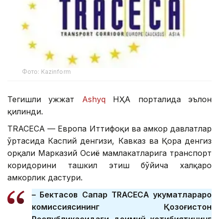
Фото: Kazinform
Тегишли ҳужжат
Ashyq
НҲА порталида эълон
қилинди.
ТRACECА — Европа Иттифоқи ва ҳамкор давлатлар
ўртасида Каспий денгизи, Кавказ ва Қора денгиз
орқали Марказий Осиё мамлакатларига транспорт
коридорини ташкил этиш бўйича халқаро
ҳамкорлик дастури.
– Бектасов Сапар ТRACECА ҳукуматлараро
комиссиясининг Қозоғистон