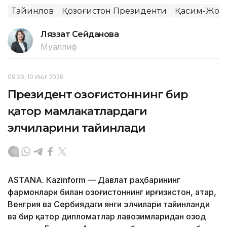
Тайинлов
Қозоғистон Президенти
Қасим-Жома
Ляззат Сейданова
Муаллиф
09:26, 10 Июл 2026
Президент Қозоғистоннинг бир
қатор мамлакатлардаги
элчиларини тайинлади
ASTANА. Кazinform — Давлат раҳбарининг
фармонлари билан Қозоғистоннинг Қирғизистон, Қатар,
Венгрия ва Сербиядаги янги элчилари тайинланди
ва бир қатор дипломатлар лавозимларидан озод