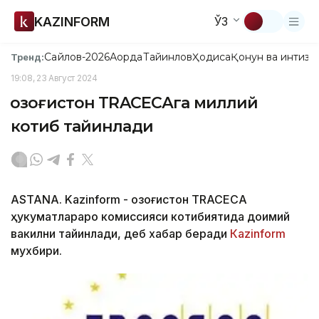
KAZINFORM
ЎЗ
Сайлов-2026
Ақорда
Тайинлов
Ҳодиса
Қонун ва интизо
Тренд:
19:08, 23 Август 2024
Қозоғистон ТRACECАга миллий
котиб тайинлади
ASTANA. Kazinform - Қозоғистон ТRACECА
ҳукуматлараро комиссияси котибиятида доимий
вакилни тайинлади, деб хабар беради
Кazinform
мухбири.