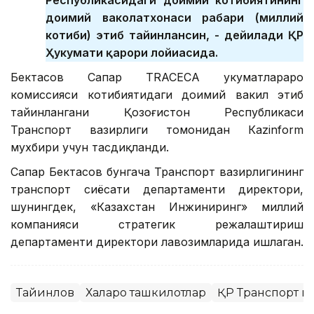
Республикасидаги доимий котибиятининг
доимий ваколатхонаси раҳбари (миллий
котиби) этиб тайинлансин, - дейилади ҚР
Ҳукумати қарори лойиҳасида.
Бектасов Сапар ТRACECA ҳукуматлараро
комиссияси котибиятидаги доимий вакил этиб
тайинлангани Қозоғистон Республикаси
Транспорт вазирлиги томонидан Кazinform
мухбири учун тасдиқланди.
Сапар Бектасов бунгача Транспорт вазирлигининг
транспорт сиёсати департаменти директори,
шунингдек, «Казахстан Инжиниринг» миллий
компанияси стратегик режалаштириш
департаменти директори лавозимларида ишлаган.
Тайинлов
Халқаро ташкилотлар
ҚР Транспорт в