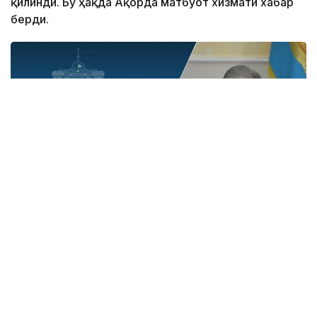
қилинди. Бу ҳақда Ақорда матбуот хизмати хабар
берди.
Фото: Ақорда
Давлат раҳбарининг фармонлари билан янги
лавозимларга тайинланганлар:
Абилхайр Бақтибайули Сқақов Қозоғистон
Республикасининг Қирғизистон Республикасидаги